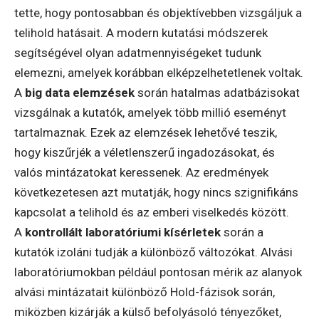
tette, hogy pontosabban és objektívebben vizsgáljuk a
telihold hatásait. A modern kutatási módszerek
segítségével olyan adatmennyiségeket tudunk
elemezni, amelyek korábban elképzelhetetlenek voltak.
A
big data elemzések
során hatalmas adatbázisokat
vizsgálnak a kutatók, amelyek több millió eseményt
tartalmaznak. Ezek az elemzések lehetővé teszik,
hogy kiszűrjék a véletlenszerű ingadozásokat, és
valós mintázatokat keressenek. Az eredmények
következetesen azt mutatják, hogy nincs szignifikáns
kapcsolat a telihold és az emberi viselkedés között.
A
kontrollált laboratóriumi kísérletek
során a
kutatók izoláni tudják a különböző változókat. Alvási
laboratóriumokban például pontosan mérik az alanyok
alvási mintázatait különböző Hold-fázisok során,
miközben kizárják a külső befolyásoló tényezőket,