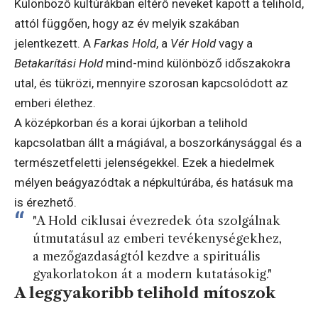
Különböző kultúrákban eltérő neveket kapott a telihold,
attól függően, hogy az év melyik szakában
jelentkezett. A
Farkas Hold
, a
Vér Hold
vagy a
Betakarítási Hold
mind-mind különböző időszakokra
utal, és tükrözi, mennyire szorosan kapcsolódott az
emberi élethez.
A középkorban és a korai újkorban a telihold
kapcsolatban állt a mágiával, a boszorkánysággal és a
természetfeletti jelenségekkel. Ezek a hiedelmek
mélyen beágyazódtak a népkultúrába, és hatásuk ma
is érezhető.
"A Hold ciklusai évezredek óta szolgálnak
útmutatásul az emberi tevékenységekhez,
a mezőgazdaságtól kezdve a spirituális
gyakorlatokon át a modern kutatásokig."
A leggyakoribb telihold mítoszok