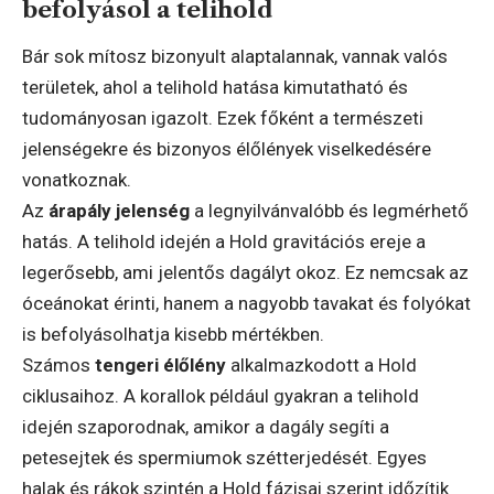
befolyásol a telihold
Bár sok mítosz bizonyult alaptalannak, vannak valós
területek, ahol a telihold hatása kimutatható és
tudományosan igazolt. Ezek főként a természeti
jelenségekre és bizonyos élőlények viselkedésére
vonatkoznak.
Az
árapály jelenség
a legnyilvánvalóbb és legmérhető
hatás. A telihold idején a Hold gravitációs ereje a
legerősebb, ami jelentős dagályt okoz. Ez nemcsak az
óceánokat érinti, hanem a nagyobb tavakat és folyókat
is befolyásolhatja kisebb mértékben.
Számos
tengeri élőlény
alkalmazkodott a Hold
ciklusaihoz. A korallok például gyakran a telihold
idején szaporodnak, amikor a dagály segíti a
petesejtek és spermiumok szétterjedését. Egyes
halak és rákok szintén a Hold fázisai szerint időzítik