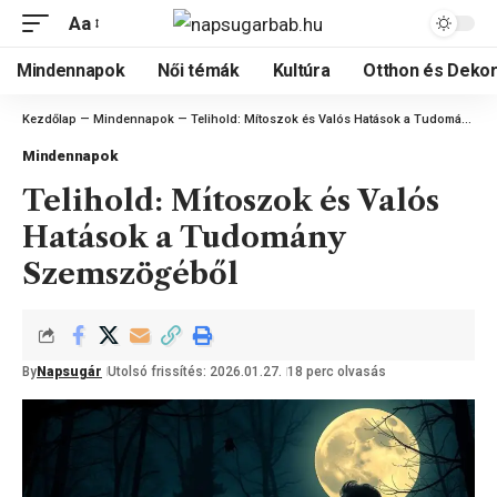
Aa
Mindennapok
Női témák
Kultúra
Otthon és Dekor
Kezdőlap
—
Mindennapok
—
Telihold: Mítoszok és Valós Hatások a Tudomány Szemszögéből
Mindennapok
Telihold: Mítoszok és Valós
Hatások a Tudomány
Szemszögéből
By
Napsugár
Utolsó frissítés: 2026.01.27.
18 perc olvasás