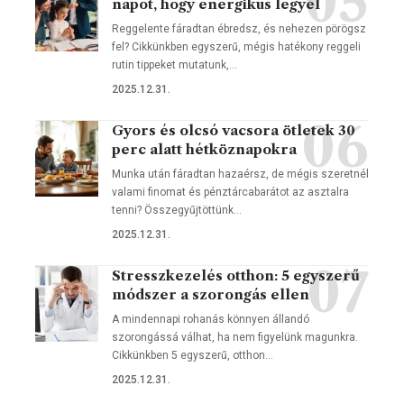
napot, hogy energikus legyél
Reggelente fáradtan ébredsz, és nehezen pörögsz
fel? Cikkünkben egyszerű, mégis hatékony reggeli
rutin tippeket mutatunk,…
2025.12.31.
Gyors és olcsó vacsora ötletek 30
perc alatt hétköznapokra
Munka után fáradtan hazaérsz, de mégis szeretnél
valami finomat és pénztárcabarátot az asztalra
tenni? Összegyűjtöttünk…
2025.12.31.
Stresszkezelés otthon: 5 egyszerű
módszer a szorongás ellen
A mindennapi rohanás könnyen állandó
szorongássá válhat, ha nem figyelünk magunkra.
Cikkünkben 5 egyszerű, otthon…
2025.12.31.