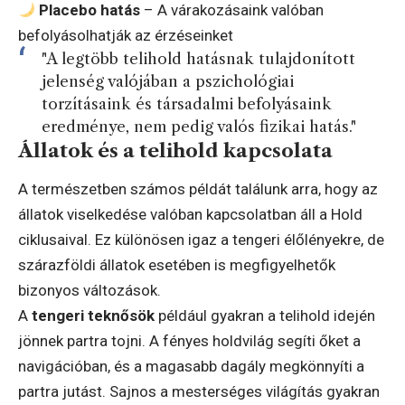
Placebo hatás
– A várakozásaink valóban
befolyásolhatják az érzéseinket
"A legtöbb telihold hatásnak tulajdonított
jelenség valójában a pszichológiai
torzításaink és társadalmi befolyásaink
eredménye, nem pedig valós fizikai hatás."
Állatok és a telihold kapcsolata
A természetben számos példát találunk arra, hogy az
állatok viselkedése valóban kapcsolatban áll a Hold
ciklusaival. Ez különösen igaz a tengeri élőlényekre, de
szárazföldi állatok esetében is megfigyelhetők
bizonyos változások.
A
tengeri teknősök
például gyakran a telihold idején
jönnek partra tojni. A fényes holdvilág segíti őket a
navigációban, és a magasabb dagály megkönnyíti a
partra jutást. Sajnos a mesterséges világítás gyakran