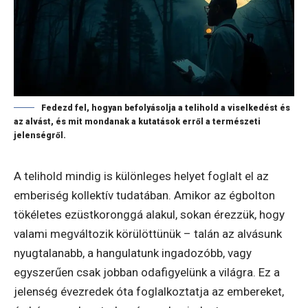
Fedezd fel, hogyan befolyásolja a telihold a viselkedést és
az alvást, és mit mondanak a kutatások erről a természeti
jelenségről.
A telihold mindig is különleges helyet foglalt el az
emberiség kollektív tudatában. Amikor az égbolton
tökéletes ezüstkoronggá alakul, sokan érezzük, hogy
valami megváltozik körülöttünük – talán az alvásunk
nyugtalanabb, a hangulatunk ingadozóbb, vagy
egyszerűen csak jobban odafigyelünk a világra. Ez a
jelenség évezredek óta foglalkoztatja az embereket,