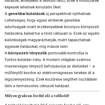
hatások, amelyeket a telihold okoz, ezek a módszerek
képesek lehetnek kimutatni őket.
A
genetikai kutatások
új perspektívát nyithatnak.
Lehetséges, hogy egyes emberek genetikai
adottságaik miatt érzékenyebbek bizonyos környezeti
hatásokra, beleértve a Hold ciklusait is. Ezek az egyéni
különbségek magyarázhatják, miért tapasztalnak
egyesek hatásokat, míg mások nem.
A
környezeti tényezők
pontosabb kontrollja is
fontos kutatási irány. A modern világban számos
mesterséges tényező befolyásolja az életünket – a
műfénytől kezdve az elektromágneses tereken át a
légszennyezésig. Ezek kiszűrése segíthet tisztábban
látni a természetes ciklusok hatásait.
Milyen gyakran fordul elő a telihold?