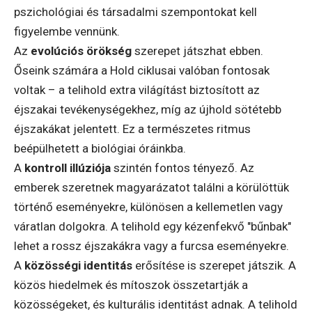
pszichológiai és társadalmi szempontokat kell
figyelembe vennünk.
Az
evolúciós örökség
szerepet játszhat ebben.
Őseink számára a Hold ciklusai valóban fontosak
voltak – a telihold extra világítást biztosított az
éjszakai tevékenységekhez, míg az újhold sötétebb
éjszakákat jelentett. Ez a természetes ritmus
beépülhetett a biológiai óráinkba.
A
kontroll illúziója
szintén fontos tényező. Az
emberek szeretnek magyarázatot találni a körülöttük
történő eseményekre, különösen a kellemetlen vagy
váratlan dolgokra. A telihold egy kézenfekvő "bűnbak"
lehet a rossz éjszakákra vagy a furcsa eseményekre.
A
közösségi identitás
erősítése is szerepet játszik. A
közös hiedelmek és mítoszok összetartják a
közösségeket, és kulturális identitást adnak. A telihold