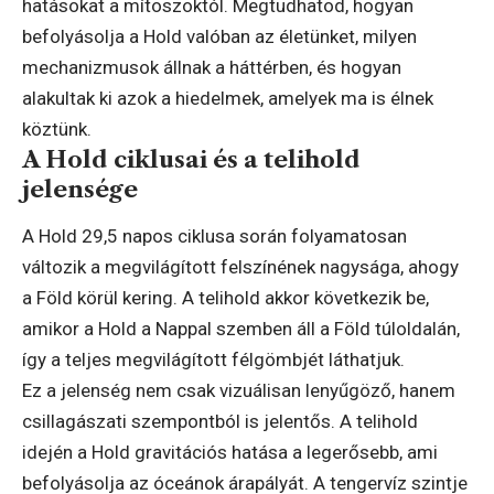
hatásokat a mítoszoktól. Megtudhatod, hogyan
befolyásolja a Hold valóban az életünket, milyen
mechanizmusok állnak a háttérben, és hogyan
alakultak ki azok a hiedelmek, amelyek ma is élnek
köztünk.
A Hold ciklusai és a telihold
jelensége
A Hold 29,5 napos ciklusa során folyamatosan
változik a megvilágított felszínének nagysága, ahogy
a Föld körül kering. A telihold akkor következik be,
amikor a Hold a Nappal szemben áll a Föld túloldalán,
így a teljes megvilágított félgömbjét láthatjuk.
Ez a jelenség nem csak vizuálisan lenyűgöző, hanem
csillagászati szempontból is jelentős. A telihold
idején a Hold gravitációs hatása a legerősebb, ami
befolyásolja az óceánok árapályát. A tengervíz szintje