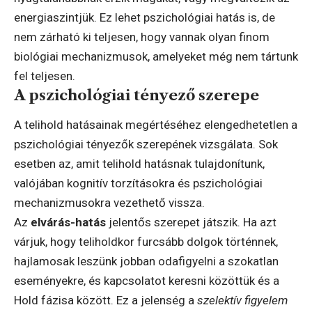
energiaszintjük. Ez lehet pszichológiai hatás is, de
nem zárható ki teljesen, hogy vannak olyan finom
biológiai mechanizmusok, amelyeket még nem tártunk
fel teljesen.
A pszichológiai tényező szerepe
A telihold hatásainak megértéséhez elengedhetetlen a
pszichológiai tényezők szerepének vizsgálata. Sok
esetben az, amit telihold hatásnak tulajdonítunk,
valójában kognitív torzításokra és pszichológiai
mechanizmusokra vezethető vissza.
Az
elvárás-hatás
jelentős szerepet játszik. Ha azt
várjuk, hogy teliholdkor furcsább dolgok történnek,
hajlamosak leszünk jobban odafigyelni a szokatlan
eseményekre, és kapcsolatot keresni közöttük és a
Hold fázisa között. Ez a jelenség a
szelektív figyelem