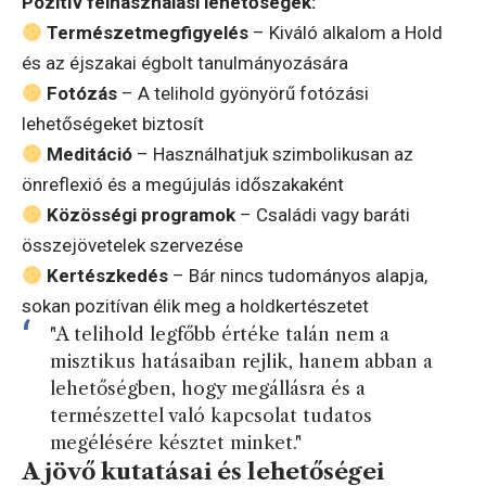
Pozitív felhasználási lehetőségek:
Természetmegfigyelés
– Kiváló alkalom a Hold
és az éjszakai égbolt tanulmányozására
Fotózás
– A telihold gyönyörű fotózási
lehetőségeket biztosít
Meditáció
– Használhatjuk szimbolikusan az
önreflexió és a megújulás időszakaként
Közösségi programok
– Családi vagy baráti
összejövetelek szervezése
Kertészkedés
– Bár nincs tudományos alapja,
sokan pozitívan élik meg a holdkertészetet
"A telihold legfőbb értéke talán nem a
misztikus hatásaiban rejlik, hanem abban a
lehetőségben, hogy megállásra és a
természettel való kapcsolat tudatos
megélésére késztet minket."
A jövő kutatásai és lehetőségei