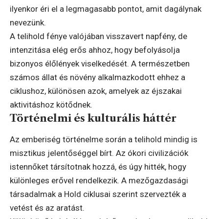
ilyenkor éri el a legmagasabb pontot, amit dagálynak
nevezünk.
A telihold fénye valójában visszavert napfény, de
intenzitása elég erős ahhoz, hogy befolyásolja
bizonyos élőlények viselkedését. A természetben
számos állat és növény alkalmazkodott ehhez a
ciklushoz, különösen azok, amelyek az éjszakai
aktivitáshoz kötődnek.
Történelmi és kulturális háttér
Az emberiség történelme során a telihold mindig is
misztikus jelentőséggel bírt. Az ókori civilizációk
istennőket társítotnak hozzá, és úgy hitték, hogy
különleges erővel rendelkezik. A mezőgazdasági
társadalmak a Hold ciklusai szerint szervezték a
vetést és az aratást.