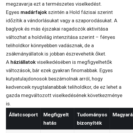
megzavarja ezt a természetes viselkedést.
Egyes
madárfajok
szintén a Hold fázisai szerint
időzítik a vándorlásukat vagy a szaporodásukat. A
baglyok és más éjszakai ragadozók aktivitása
változhat a holdvilág intenzitása szerint – fényes
teliholdkor könnyebben vadásznak, de a
zsákmányállatok is jobban észrevehetik őket.
A
háziállatok
viselkedésében is megfigyelhetők
változások, bár ezek gyakran finomabbak. Egyes
kutyatulajdonosok beszámolnak arról, hogy
kedvenceik nyugtalanabbak teliholdkor, de ez lehet a
gazda megváltozott viselkedésének következménye
is.
Állatcsoport
Megfigyelt
Tudományos
Magyará
hatás
bizonyíték