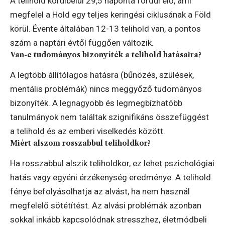
A telihold körülbelül 29,5 naponta fordul elő, ami
megfelel a Hold egy teljes keringési ciklusának a Föld
körül. Évente általában 12-13 telihold van, a pontos
szám a naptári évtől függően változik.
Van-e tudományos bizonyíték a telihold hatásaira?
A legtöbb állítólagos hatásra (bűnözés, szülések,
mentális problémák) nincs meggyőző tudományos
bizonyíték. A legnagyobb és legmegbízhatóbb
tanulmányok nem találtak szignifikáns összefüggést
a telihold és az emberi viselkedés között.
Miért alszom rosszabbul teliholdkor?
Ha rosszabbul alszik teliholdkor, ez lehet pszichológiai
hatás vagy egyéni érzékenység eredménye. A telihold
fénye befolyásolhatja az alvást, ha nem használ
megfelelő sötétítést. Az alvási problémák azonban
sokkal inkább kapcsolódnak stresszhez, életmódbeli