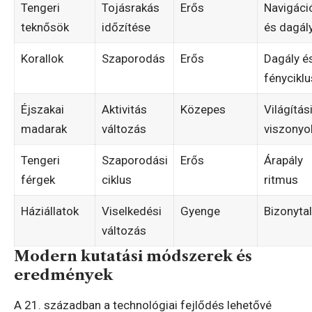
Tengeri
Tojásrakás
Erős
Navigáci
teknősök
időzítése
és dagál
Korallok
Szaporodás
Erős
Dagály é
fényciklu
Éjszakai
Aktivitás
Közepes
Világítás
madarak
változás
viszonyo
Tengeri
Szaporodási
Erős
Árapály
férgek
ciklus
ritmus
Háziállatok
Viselkedési
Gyenge
Bizonyta
változás
Modern kutatási módszerek és
eredmények
A 21. században a technológiai fejlődés lehetővé