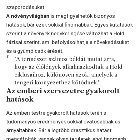
szaporodásukat.
A növényvilágban
is megfigyelhetők bizonyos
hatások, bár ezek sokkal finomabbak. Egyes kutatások
szerint a növények nedvkeringése változhat a Hold
fázisai szerint, ami befolyásolhatja a növekedésüket
és a gyümölcsök érését.
"A természet számos példát mutat arra,
hogy az élőlények alkalmazkodtak a Hold
ciklusaihoz, különösen azok, amelyek a
tengeri környezethez kötődnek."
Az emberi szervezetre gyakorolt
hatások
Az emberi testre gyakorolt hatások terén a
tudományos eredmények sokkal óvatosabbak és
árnyaltabbak. Bár a legtöbb drasztikus hatást
megcáfolták, vannak olyan területek, ahol finomabb