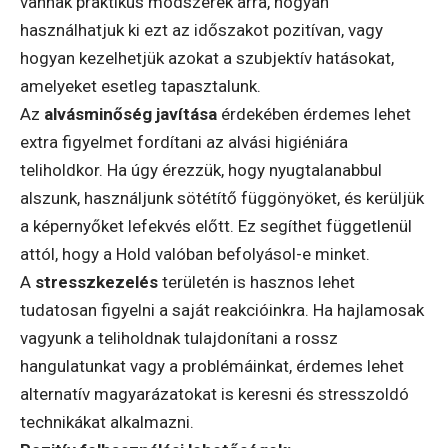
vannak praktikus módszerek arra, hogyan
használhatjuk ki ezt az időszakot pozitívan, vagy
hogyan kezelhetjük azokat a szubjektív hatásokat,
amelyeket esetleg tapasztalunk.
Az
alvásminőség javítása
érdekében érdemes lehet
extra figyelmet fordítani az alvási higiéniára
teliholdkor. Ha úgy érezzük, hogy nyugtalanabbul
alszunk, használjunk sötétítő függönyöket, és kerüljük
a képernyőket lefekvés előtt. Ez segíthet függetlenül
attól, hogy a Hold valóban befolyásol-e minket.
A
stresszkezelés
területén is hasznos lehet
tudatosan figyelni a saját reakcióinkra. Ha hajlamosak
vagyunk a teliholdnak tulajdonítani a rossz
hangulatunkat vagy a problémáinkat, érdemes lehet
alternatív magyarázatokat is keresni és stresszoldó
technikákat alkalmazni.