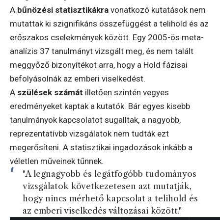
A
bűnözési statisztikákra
vonatkozó kutatások nem
mutattak ki szignifikáns összefüggést a telihold és az
erőszakos cselekmények között. Egy 2005-ös meta-
analízis 37 tanulmányt vizsgált meg, és nem talált
meggyőző bizonyítékot arra, hogy a Hold fázisai
befolyásolnák az emberi viselkedést.
A
szülések számát
illetően szintén vegyes
eredményeket kaptak a kutatók. Bár egyes kisebb
tanulmányok kapcsolatot sugalltak, a nagyobb,
reprezentatívbb vizsgálatok nem tudták ezt
megerősíteni. A statisztikai ingadozások inkább a
véletlen műveinek tűnnek.
"A legnagyobb és legátfogóbb tudományos
vizsgálatok következetesen azt mutatják,
hogy nincs mérhető kapcsolat a telihold és
az emberi viselkedés változásai között."