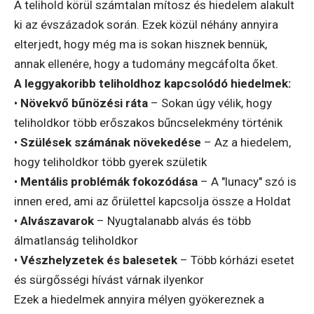
A telihold körül számtalan mítosz és hiedelem alakult
ki az évszázadok során. Ezek közül néhány annyira
elterjedt, hogy még ma is sokan hisznek bennük,
annak ellenére, hogy a tudomány megcáfolta őket.
A leggyakoribb teliholdhoz kapcsolódó hiedelmek:
•
Növekvő bűnözési ráta
– Sokan úgy vélik, hogy
teliholdkor több erőszakos bűncselekmény történik
•
Szülések számának növekedése
– Az a hiedelem,
hogy teliholdkor több gyerek születik
•
Mentális problémák fokozódása
– A "lunacy" szó is
innen ered, ami az őrülettel kapcsolja össze a Holdat
•
Alvászavarok
– Nyugtalanabb alvás és több
álmatlanság teliholdkor
•
Vészhelyzetek és balesetek
– Több kórházi esetet
és sürgősségi hívást várnak ilyenkor
Ezek a hiedelmek annyira mélyen gyökereznek a