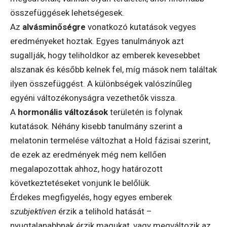
összefüggések lehetségesek.
Az
alvásminőségre
vonatkozó kutatások vegyes
eredményeket hoztak. Egyes tanulmányok azt
sugallják, hogy teliholdkor az emberek kevesebbet
alszanak és később kelnek fel, míg mások nem találtak
ilyen összefüggést. A különbségek valószínűleg
egyéni változékonyságra vezethetők vissza.
A
hormonális változások
területén is folynak
kutatások. Néhány kisebb tanulmány szerint a
melatonin termelése változhat a Hold fázisai szerint,
de ezek az eredmények még nem kellően
megalapozottak ahhoz, hogy határozott
következtetéseket vonjunk le belőlük.
Érdekes megfigyelés, hogy egyes emberek
szubjektíven
érzik a telihold hatását –
nyugtalanabbnak érzik magukat, vagy megváltozik az