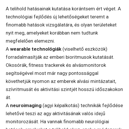
A telihold hatásainak kutatása korántsem ért véget. A
technológiai fejlődés új lehetőségeket teremt a
finomabb hatások vizsgálatára, és olyan területeket
nyit meg, amelyeket korábban nem tudtunk
megfelelően elemezni.
A
wearable technológiák
(viselhető eszközök)
forradalmasítják az emberi bioritmusok kutatását.
Okosórák, fitness trackerek és alvásmonitorok
segítségével most már nagy pontossággal
követhetjük nyomon az emberek alvási mintázatait,
szívritmusát és aktivitási szintjét hosszú időszakokon
át.
A
neuroimaging
(agyi képalkotás) technikák fejlődése
lehetővé teszi az agy aktivitásának valós idejű
monitorozását. Ha vannak finomabb neurológiai