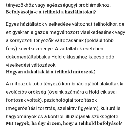
tényezőkhöz vagy egészségügyi problémákhoz.
Befolyásolja-e a telihold a háziállatokat?
Egyes háziállatok viselkedése változhat teliholdkor, de
ez gyakran a gazda megváltozott viselkedésének vagy
a környezeti tényezők változásának (például több
fény) következménye. A vadállatok esetében
dokumentáltabbak a Hold ciklusaihoz kapcsolódó
viselkedési változások.
Hogyan alakultak ki a telihold mítoszok?
A mítoszok több tényező kombinációjából alakultak ki:
evolúciós örökség (őseink számára a Hold ciklusai
fontosak voltak), pszichológiai torzítások
(megerősítési torzítás, szelektív figyelem), kulturális
hagyományok és a kontroll illúziójának szükséglete.
Mit tegyek, ha úgy érzem, hogy a telihold befolyásol?