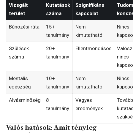
Vizsgált
Kutatások
Szignifikáns
Tudom
terület
száma
kapcsolat
konsz
Bűnözési ráta
15+
Nem
Nincs
tanulmány
kimutatható
kapcso
Szülések
20+
Ellentmondásos
Valósz
száma
tanulmány
nincs
kapcso
Mentális
10+
Nem
Nincs
egészség
tanulmány
kimutatható
kapcso
Alvásminőség
8
Vegyes
Tovább
tanulmány
eredmények
kutatá
szüksé
Valós hatások: Amit tényleg