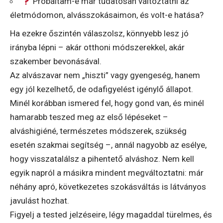
Próbáltam-e már tudatosan változtatni az
életmódomon, alvásszokásaimon, és volt-e hatása?
Ha ezekre őszintén válaszolsz, könnyebb lesz jó
irányba lépni – akár otthoni módszerekkel, akár
szakember bevonásával.
Az alvászavar nem „hiszti” vagy gyengeség, hanem
egy jól kezelhető, de odafigyelést igénylő állapot.
Minél korábban ismered fel, hogy gond van, és minél
hamarabb teszed meg az első lépéseket –
alváshigiéné, természetes módszerek, szükség
esetén szakmai segítség –, annál nagyobb az esélye,
hogy visszatalálsz a pihentető alváshoz. Nem kell
egyik napról a másikra mindent megváltoztatni: már
néhány apró, következetes szokásváltás is látványos
javulást hozhat.
Figyelj a tested jelzéseire, légy magaddal türelmes, és