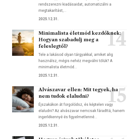
rendszerezni kiadásaidat, automatizálni a
megtakarítást,…
2025.12.31.
Minimalista életmód kezdőknek:
Hogyan szabadulj meg a
feleslegtől?
Tele a lakásod olyan tárgyakkal, amiket alig
használsz, mégis nehéz megválni tőlük? A
minimalista életmód…
2025.12.31.
Alvászavar ellen: Mit tegyek, ha
nem tudok elaludni?
Éjszakákon át forgolódsz, és képtelen vagy
elaludni? Az alvászavar nemcsak fáradttá, hanem
ingerlékennyé és figyelmetlenné…
2025.12.31.