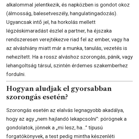
alkalommal jelentkezik, és napközben is gondot okoz
(álmosság, balesetveszély, hangulatingadozás).
Ugyancsak intő jel, ha horkolás mellett
légzéskimaradást észlel a partner, ha éjszaka
rendszeresen verejtékezve riad fel az ember, vagy ha
az alváshiány miatt már a munka, tanulás, vezetés is
nehezített. Ha a rossz alváshoz szorongás, pánik, vagy
lehangoltság társul, szintén érdemes szakemberhez
fordulni.
Hogyan aludjak el gyorsabban
szorongás esetén?
Szorongás esetén az elalvás legnagyobb akadálya,
hogy az agy „nem hajlandó lekapcsolni”: pörögnek a
gondolatok, jönnek a „mi lesz, ha…” típusú
forgatókönyvek, a test pedig mintha készenléti