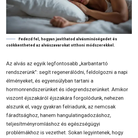
Fedezd fel, hogyan javíthatod alvásminőségedet és
csökkentheted az alvászavarokat otthoni módszerekkel.
Az alvás az egyik legfontosabb „karbantartó
rendszerünk”: segít regenerálódni, feldolgozni a napi
élményeket, és egyensúlyban tartani a
hormonrendszerünket és idegrendszerünket. Amikor
viszont éjszakáról éjszakára forgolódunk, nehezen
alszunk el, vagy gyakran felriadunk, az nemcsak
fáradtsághoz, hanem hangulatingadozáshoz,
teljesítményromláshoz és egészségügyi
problémákhoz is vezethet. Sokan legyintenek, hogy