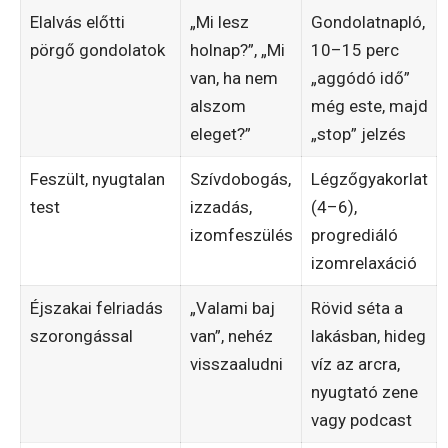
Elalvás előtti
„Mi lesz
Gondolatnapló,
pörgő gondolatok
holnap?”, „Mi
10–15 perc
van, ha nem
„aggódó idő”
alszom
még este, majd
eleget?”
„stop” jelzés
Feszült, nyugtalan
Szívdobogás,
Légzőgyakorlat
test
izzadás,
(4–6),
izomfeszülés
progrediáló
izomrelaxáció
Éjszakai felriadás
„Valami baj
Rövid séta a
szorongással
van”, nehéz
lakásban, hideg
visszaaludni
víz az arcra,
nyugtató zene
vagy podcast