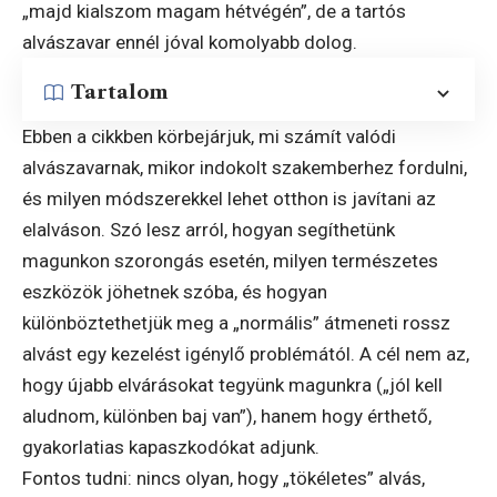
„majd kialszom magam hétvégén”, de a tartós
alvászavar ennél jóval komolyabb dolog.
Tartalom
Ebben a cikkben körbejárjuk, mi számít valódi
alvászavarnak, mikor indokolt szakemberhez fordulni,
és milyen módszerekkel lehet otthon is javítani az
elalváson. Szó lesz arról, hogyan segíthetünk
magunkon szorongás esetén, milyen természetes
eszközök jöhetnek szóba, és hogyan
különböztethetjük meg a „normális” átmeneti rossz
alvást egy kezelést igénylő problémától. A cél nem az,
hogy újabb elvárásokat tegyünk magunkra („jól kell
aludnom, különben baj van”), hanem hogy érthető,
gyakorlatias kapaszkodókat adjunk.
Fontos tudni: nincs olyan, hogy „tökéletes” alvás,