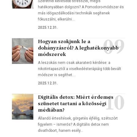
Szeretnél kevesebb stresszel, mégis
hatékonyabban dolgozni? A Pomodoro-módszer és
más időgazdálkodási technikák segítenek
fókuszálni, elkerülni…
2025.12.31.
Hogyan szokjunk le a
dohányzásról? A leghatékonyabb
módszerek
A leszokás nem csak akaraterő kérdése: a
nikotintapasztól a viselkedésterápiáig több bevált
módszer is segíthet.…
2025.12.31.
Digitális detox: Miért érdemes
szünetet tartani a közösségi
médiában?
Állandó értesítések, görgetés éjfélig, szétszórt
figyelem – ismerős? A digitális detox nem
divathóbort, hanem esély…