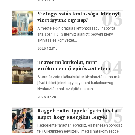
Vízfogyasztás fontossága: Mennyi
vizet igyunk egy nap?
A megfelelő hidratálás létfontosságú: naponta
általában 1,5–3 liter víz ajánlott (egyéni igény,
aktivitás és környezet…
2025.12.31.
Travertin burkolat, mint
értékteremtő építészeti elem
A természetes kőburkolatok kiválasztása ma már
jóval többet jelent egy egyszerű burkolóanyag
kiválasztásánál. Az építészetben…
2026.07.28.
Reggeli rutin tippek: Így indítsd a
napot, hogy energikus legyél
Reggelente fáradtan ébredsz, és nehezen pörögsz
fel? Cikkünkben egyszerű, mégis hatékony reggeli