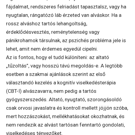
fájdalmat, rendszeres felriadást tapasztalsz, vagy ha
nyugtalan, rángatózó láb érzeted van alváskor. Ha a
rossz alváshoz tartós lehangoltság,
érdeklődésvesztés, reménytelenség vagy
pánikrohamok társulnak, az pszichés probléma jele is
lehet, amit nem érdemes egyedül cipelni.
Az is fontos, hogy el tudd különíteni: az altató
„tűzoltás”, vagy hosszú távú megoldás-e. A legtöbb
esetben a szakmai ajánlások szerint az első
választandó kezelés a kognitív viselkedésterápia
(CBT-I) alvászavarra, nem pedig a tartós
gyógyszerszedés. Altató, nyugtató, szorongásoldó
csak orvosi javaslatra és kontroll mellett jöjjön szóba,
mert hozzászokást, mellékhatásokat okozhatnak, és
nem rendezik az alvást tartósan fenntartó gondolati,
viselkedéses tényezőket.