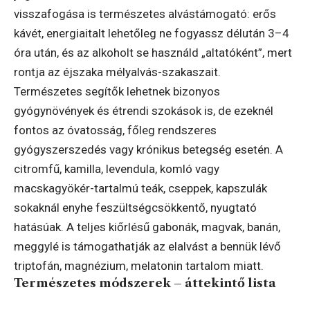
visszafogása is természetes alvástámogató: erős
kávét, energiaitalt lehetőleg ne fogyassz délután 3–4
óra után, és az alkoholt se használd „altatóként”, mert
rontja az éjszaka mélyalvás-szakaszait.
Természetes segítők lehetnek bizonyos
gyógynövények és étrendi szokások is, de ezeknél
fontos az óvatosság, főleg rendszeres
gyógyszerszedés vagy krónikus betegség esetén. A
citromfű, kamilla, levendula, komló vagy
macskagyökér-tartalmú teák, cseppek, kapszulák
sokaknál enyhe feszültségcsökkentő, nyugtató
hatásúak. A teljes kiőrlésű gabonák, magvak, banán,
meggylé is támogathatják az elalvást a bennük lévő
triptofán, magnézium, melatonin tartalom miatt.
Természetes módszerek – áttekintő lista