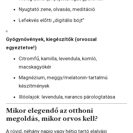
Nyugtató zene, olvasás, meditáció
Lefekvés előtti „digitális böjt”
Gyógynövények, kiegészítők (orvossal
egyeztetve!)
Citromfű, kamilla, levendula, komló,
macskagyökér
Magnézium, meggy/melatonin-tartalmú
készítmények
Illóolajok: levendula, narancs párologtatása
Mikor elegendő az otthoni
megoldás, mikor orvos kell?
A rövid, néhány napig vagy hétig tartó elalvási