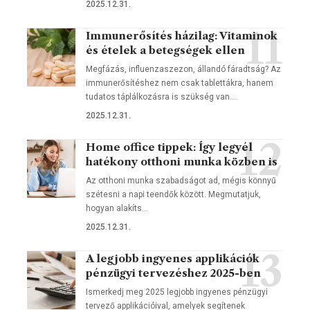
2025.12.31.
Immunerősítés házilag: Vitaminok
és ételek a betegségek ellen
Megfázás, influenzaszezon, állandó fáradtság? Az
immunerősítéshez nem csak tablettákra, hanem
tudatos táplálkozásra is szükség van.…
2025.12.31.
Home office tippek: Így legyél
hatékony otthoni munka közben is
Az otthoni munka szabadságot ad, mégis könnyű
szétesni a napi teendők között. Megmutatjuk,
hogyan alakíts…
2025.12.31.
A legjobb ingyenes applikációk
pénzügyi tervezéshez 2025-ben
Ismerkedj meg 2025 legjobb ingyenes pénzügyi
tervező applikációival, amelyek segítenek