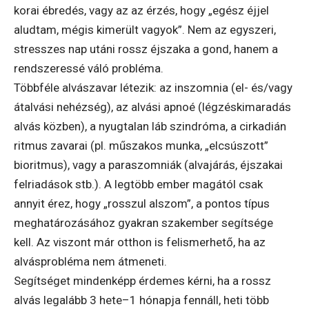
korai ébredés, vagy az az érzés, hogy „egész éjjel
aludtam, mégis kimerült vagyok”. Nem az egyszeri,
stresszes nap utáni rossz éjszaka a gond, hanem a
rendszeressé váló probléma.
Többféle alvászavar létezik: az inszomnia (el- és/vagy
átalvási nehézség), az alvási apnoé (légzéskimaradás
alvás közben), a nyugtalan láb szindróma, a cirkadián
ritmus zavarai (pl. műszakos munka, „elcsúszott”
bioritmus), vagy a paraszomniák (alvajárás, éjszakai
felriadások stb.). A legtöbb ember magától csak
annyit érez, hogy „rosszul alszom”, a pontos típus
meghatározásához gyakran szakember segítsége
kell. Az viszont már otthon is felismerhető, ha az
alvásprobléma nem átmeneti.
Segítséget mindenképp érdemes kérni, ha a rossz
alvás legalább 3 hete–1 hónapja fennáll, heti több