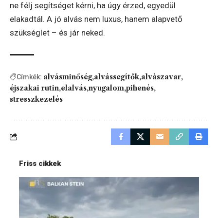
ne félj segítséget kérni, ha úgy érzed, egyedül
elakadtál. A jó alvás nem luxus, hanem alapvető
szükséglet – és jár neked.
alvásminőség
alvássegítők
alvászavar
Címkék:
éjszakai rutin
elalvás
nyugalom
pihenés
stresszkezelés
Friss cikkek