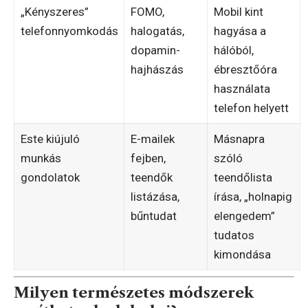
„Kényszeres”
FOMO,
Mobil kint
telefonnyomkodás
halogatás,
hagyása a
dopamin-
hálóból,
hajhászás
ébresztőóra
használata
telefon helyett
Este kiújuló
E-mailek
Másnapra
munkás
fejben,
szóló
gondolatok
teendők
teendőlista
listázása,
írása, „holnapig
bűntudat
elengedem”
tudatos
kimondása
Milyen természetes módszerek