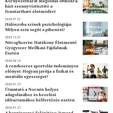
Környezetbarát megoldás otthonra:
házi szennyvíztisztító a
Mindennapok
fenntartható életmódért
2026.01.21.
Hálószoba színek pszichológiája:
Otthon és
Milyen szín segíti a pihenést?
Dekoráció
2025.12.31.
Nitroglicerin: Hatékony Életmentő
Gyógyszer Mellkasi Fájdalmak
Mindennapok
Esetén
2026.04.14.
A rendszeres sportolás tudományos
előnyei: Hogyan javítja a fizikai és
Mindennapok
mentális egészséget?
2026.01.27.
Útmutató a Normix helyes
adagolásához és kezelési
Mindennapok
időtartamához bélfertőzés esetén
2026.01.27.
A horgászorsó felépítése: Ismerd