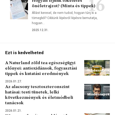
Hogyan írjunk tökéletes
önéletrajzot? (Minta és tippek)
Állást keresel, de nem tudod, hogyan tűnj ki a
tömegből? Cikkünk lépésről lépésre bemutatja,
hogyan…
2025.12.31.
Ezt is kedvelheted
A Naturland zöld tea egészségügyi
előnyei: antioxidánsok, fogyasztási
Mindennapok
tippek és kutatási eredmények
2026.01.27.
Az alacsony tesztoszteronszint
hatásai: testi tünetek, lelki
Mindennapok
következmények és életmódbeli
tanácsok
2026.01.21.