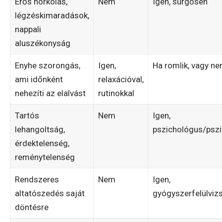
Erős horkolás,
Nem
Igen, sürgősen
légzéskimaradások,
nappali
aluszékonyság
Enyhe szorongás,
Igen,
Ha romlik, vagy ne
ami időnként
relaxációval,
nehezíti az elalvást
rutinokkal
Tartós
Nem
Igen,
lehangoltság,
pszichológus/pszi
érdektelenség,
reménytelenség
Rendszeres
Nem
Igen,
altatószedés saját
gyógyszerfelülviz
döntésre