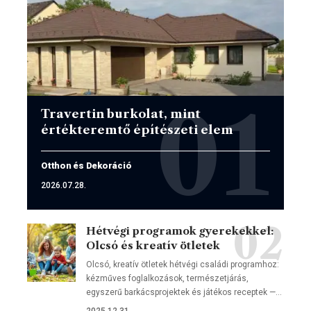
Travertin burkolat, mint
értékteremtő építészeti elem
Otthon és Dekoráció
2026.07.28.
Hétvégi programok gyerekekkel:
Olcsó és kreatív ötletek
Olcsó, kreatív ötletek hétvégi családi programhoz:
kézműves foglalkozások, természetjárás,
egyszerű barkácsprojektek és játékos receptek —…
2025.12.31.