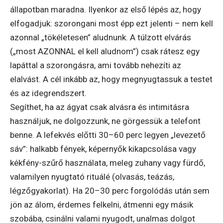
állapotban maradna. Ilyenkor az első lépés az, hogy
elfogadjuk: szorongani most épp ezt jelenti – nem kell
azonnal „tökéletesen” aludnunk. A túlzott elvárás
(„most AZONNAL el kell aludnom”) csak rátesz egy
lapáttal a szorongásra, ami tovább nehezíti az
elalvást. A cél inkább az, hogy megnyugtassuk a testet
és az idegrendszert.
Segíthet, ha az ágyat csak alvásra és intimitásra
használjuk, ne dolgozzunk, ne görgessük a telefont
benne. A lefekvés előtti 30–60 perc legyen „levezető
sáv”: halkabb fények, képernyők kikapcsolása vagy
kékfény-szűrő használata, meleg zuhany vagy fürdő,
valamilyen nyugtató rituálé (olvasás, teázás,
légzőgyakorlat). Ha 20–30 perc forgolódás után sem
jön az álom, érdemes felkelni, átmenni egy másik
szobába, csinálni valami nyugodt, unalmas dolgot