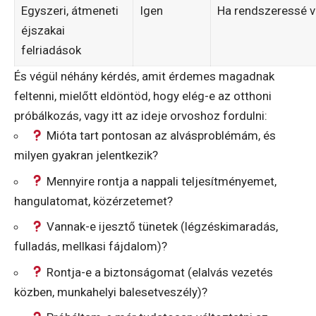
Egyszeri, átmeneti
Igen
Ha rendszeressé v
éjszakai
felriadások
És végül néhány kérdés, amit érdemes magadnak
feltenni, mielőtt eldöntöd, hogy elég-e az otthoni
próbálkozás, vagy itt az ideje orvoshoz fordulni:
Mióta tart pontosan az alvásproblémám, és
milyen gyakran jelentkezik?
Mennyire rontja a nappali teljesítményemet,
hangulatomat, közérzetemet?
Vannak-e ijesztő tünetek (légzéskimaradás,
fulladás, mellkasi fájdalom)?
Rontja-e a biztonságomat (elalvás vezetés
közben, munkahelyi balesetveszély)?