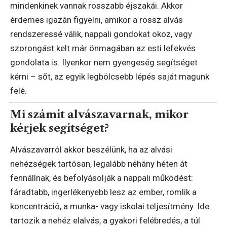
mindenkinek vannak rosszabb éjszakái. Akkor
érdemes igazán figyelni, amikor a rossz alvás
rendszeressé válik, nappali gondokat okoz, vagy
szorongást kelt már önmagában az esti lefekvés
gondolata is. Ilyenkor nem gyengeség segítséget
kérni – sőt, az egyik legbölcsebb lépés saját magunk
felé.
Mi számít alvászavarnak, mikor
kérjek segítséget?
Alvászavarról akkor beszélünk, ha az alvási
nehézségek tartósan, legalább néhány héten át
fennállnak, és befolyásolják a nappali működést:
fáradtabb, ingerlékenyebb lesz az ember, romlik a
koncentráció, a munka- vagy iskolai teljesítmény. Ide
tartozik a nehéz elalvás, a gyakori felébredés, a túl