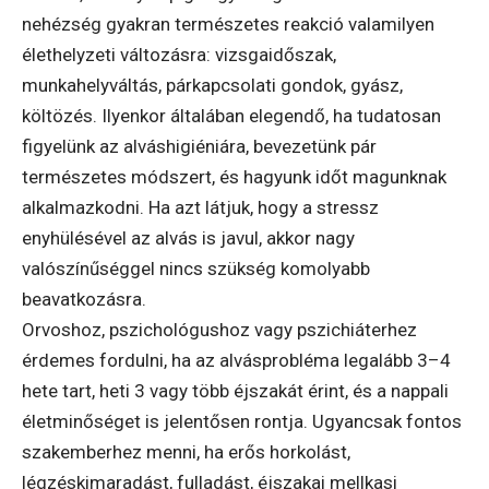
nehézség gyakran természetes reakció valamilyen
élethelyzeti változásra: vizsgaidőszak,
munkahelyváltás, párkapcsolati gondok, gyász,
költözés. Ilyenkor általában elegendő, ha tudatosan
figyelünk az alváshigiéniára, bevezetünk pár
természetes módszert, és hagyunk időt magunknak
alkalmazkodni. Ha azt látjuk, hogy a stressz
enyhülésével az alvás is javul, akkor nagy
valószínűséggel nincs szükség komolyabb
beavatkozásra.
Orvoshoz, pszichológushoz vagy pszichiáterhez
érdemes fordulni, ha az alvásprobléma legalább 3–4
hete tart, heti 3 vagy több éjszakát érint, és a nappali
életminőséget is jelentősen rontja. Ugyancsak fontos
szakemberhez menni, ha erős horkolást,
légzéskimaradást, fulladást, éjszakai mellkasi