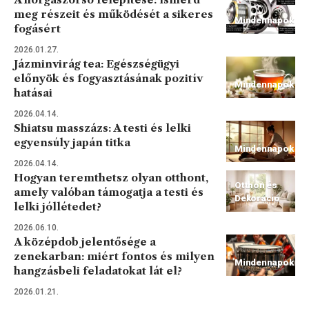
meg részeit és működését a sikeres
Mindennapok
fogásért
2026.01.27.
Jázminvirág tea: Egészségügyi
előnyök és fogyasztásának pozitív
Mindennapok
hatásai
2026.04.14.
Shiatsu masszázs: A testi és lelki
egyensúly japán titka
Mindennapok
2026.04.14.
Hogyan teremthetsz olyan otthont,
Otthon és
amely valóban támogatja a testi és
Dekoráció
lelki jóllétedet?
2026.06.10.
A középdob jelentősége a
zenekarban: miért fontos és milyen
Mindennapok
hangzásbeli feladatokat lát el?
2026.01.21.