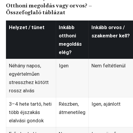
Otthoni megoldás vagy orvos? –
Összefoglaló táblázat
Helyzet / tünet
Inkább
Inkább orvos /
otthoni
szakember kell?
megoldás
elég?
Néhány napos,
Igen
Nem feltétlenül
egyértelműen
stresszhez kötött
rossz alvás
3–4 hete tartó, heti
Részben,
Igen, ajánlott
több éjszakás
átmenetileg
elalvási gondok