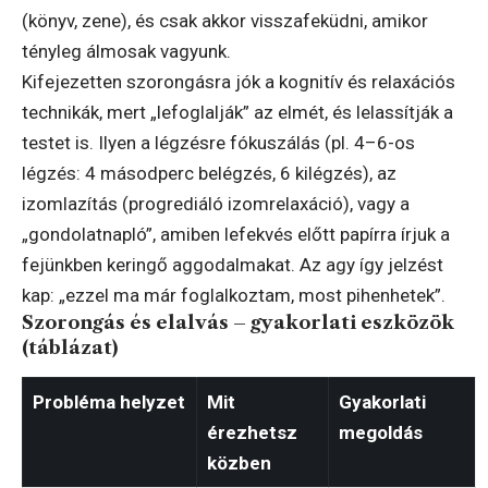
(könyv, zene), és csak akkor visszafeküdni, amikor
tényleg álmosak vagyunk.
Kifejezetten szorongásra jók a kognitív és relaxációs
technikák, mert „lefoglalják” az elmét, és lelassítják a
testet is. Ilyen a légzésre fókuszálás (pl. 4–6-os
légzés: 4 másodperc belégzés, 6 kilégzés), az
izomlazítás (progrediáló izomrelaxáció), vagy a
„gondolatnapló”, amiben lefekvés előtt papírra írjuk a
fejünkben keringő aggodalmakat. Az agy így jelzést
kap: „ezzel ma már foglalkoztam, most pihenhetek”.
Szorongás és elalvás – gyakorlati eszközök
(táblázat)
Probléma helyzet
Mit
Gyakorlati
érezhetsz
megoldás
közben