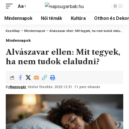
Aa
Mindennapok
Női témák
Kultúra
Otthon és Dekor
Kezdőlap
—
Mindennapok
—
Alvászavar ellen: Mit tegyek, ha nem tudok elaludni?
Mindennapok
Alvászavar ellen: Mit tegyek,
ha nem tudok elaludni?
By
Napsugár
Utolsó frissítés: 2025.12.31.
11 perc olvasás