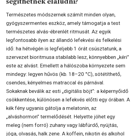
segíthetnek elaludni?
Természetes módszernek számít minden olyan,
gyógyszermentes eszköz, amely támogatja a test
természetes alvás-ébrenlét ritmusát. Az egyik
legfontosabb ilyen az állandó lefekvési és felkelési
idő: ha hétvégén is legfeljebb 1 órát csúsztatunk, a
szervezet bioritmusa stabilabb lesz, könnyebben „kéri”
este az alvást. Emellett a hálószoba környezete sem
mindegy: legyen hűvös (kb. 18–20 °C), sötétíthető,
csendes, kényelmes matraccal és párnával.
Sokaknak beválik az esti „digitális böjt”: a képernyőidő
csökkentése, különösen a lefekvés előtti egy órában. A
kék fény ugyanis gátolja a melatonin, az
„alváshormon” termelődését. Helyette jöhet egy
meleg (nem forró) zuhany vagy lábfürdő, nyújtás,
jóga, olvasás, halk zene. A koffein, nikotin és alkohol