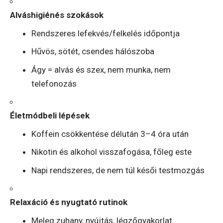
Alváshigiénés szokások
Rendszeres lefekvés/felkelés időpontja
Hűvös, sötét, csendes hálószoba
Ágy = alvás és szex, nem munka, nem
telefonozás
Életmódbeli lépések
Koffein csökkentése délután 3–4 óra után
Nikotin és alkohol visszafogása, főleg este
Napi rendszeres, de nem túl késői testmozgás
Relaxáció és nyugtató rutinok
Meleg zuhany, nyújtás, légzőgyakorlat