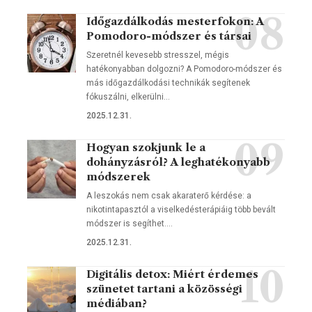
Időgazdálkodás mesterfokon: A
Pomodoro-módszer és társai
Szeretnél kevesebb stresszel, mégis
hatékonyabban dolgozni? A Pomodoro-módszer és
más időgazdálkodási technikák segítenek
fókuszálni, elkerülni…
2025.12.31.
Hogyan szokjunk le a
dohányzásról? A leghatékonyabb
módszerek
A leszokás nem csak akaraterő kérdése: a
nikotintapasztól a viselkedésterápiáig több bevált
módszer is segíthet.…
2025.12.31.
Digitális detox: Miért érdemes
szünetet tartani a közösségi
médiában?