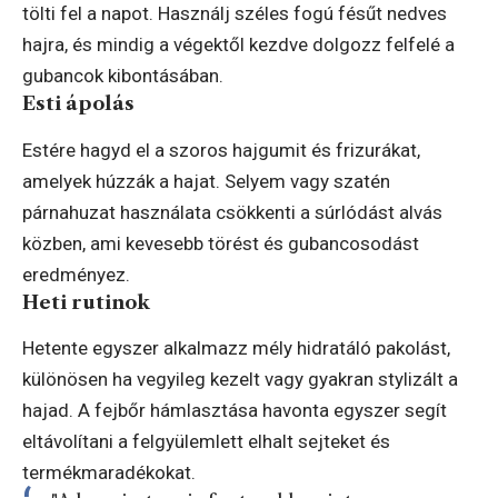
tölti fel a napot. Használj széles fogú fésűt nedves
hajra, és mindig a végektől kezdve dolgozz felfelé a
gubancok kibontásában.
Esti ápolás
Estére hagyd el a szoros hajgumit és frizurákat,
amelyek húzzák a hajat. Selyem vagy szatén
párnahuzat használata csökkenti a súrlódást alvás
közben, ami kevesebb törést és gubancosodást
eredményez.
Heti rutinok
Hetente egyszer alkalmazz mély hidratáló pakolást,
különösen ha vegyileg kezelt vagy gyakran stylizált a
hajad. A fejbőr hámlasztása havonta egyszer segít
eltávolítani a felgyülemlett elhalt sejteket és
termékmaradékokat.