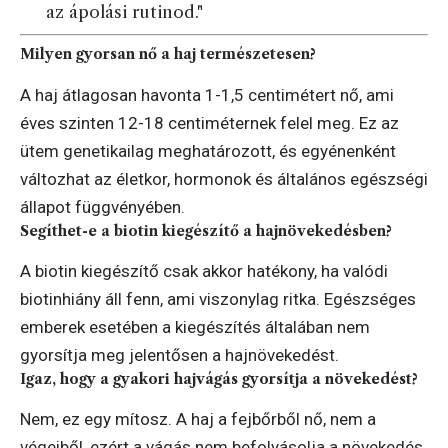
az ápolási rutinod."
Milyen gyorsan nő a haj természetesen?
A haj átlagosan havonta 1-1,5 centimétert nő, ami
éves szinten 12-18 centiméternek felel meg. Ez az
ütem genetikailag meghatározott, és egyénenként
változhat az életkor, hormonok és általános egészségi
állapot függvényében.
Segíthet-e a biotin kiegészítő a hajnövekedésben?
A biotin kiegészítő csak akkor hatékony, ha valódi
biotinhiány áll fenn, ami viszonylag ritka. Egészséges
emberek esetében a kiegészítés általában nem
gyorsítja meg jelentősen a hajnövekedést.
Igaz, hogy a gyakori hajvágás gyorsítja a növekedést?
Nem, ez egy mítosz. A haj a fejbőrből nő, nem a
végeiből, ezért a vágás nem befolyásolja a növekedés