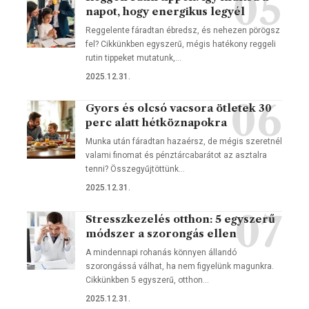
napot, hogy energikus legyél
Reggelente fáradtan ébredsz, és nehezen pörögsz
fel? Cikkünkben egyszerű, mégis hatékony reggeli
rutin tippeket mutatunk,…
2025.12.31.
Gyors és olcsó vacsora ötletek 30
perc alatt hétköznapokra
Munka után fáradtan hazaérsz, de mégis szeretnél
valami finomat és pénztárcabarátot az asztalra
tenni? Összegyűjtöttünk…
2025.12.31.
Stresszkezelés otthon: 5 egyszerű
módszer a szorongás ellen
A mindennapi rohanás könnyen állandó
szorongássá válhat, ha nem figyelünk magunkra.
Cikkünkben 5 egyszerű, otthon…
2025.12.31.