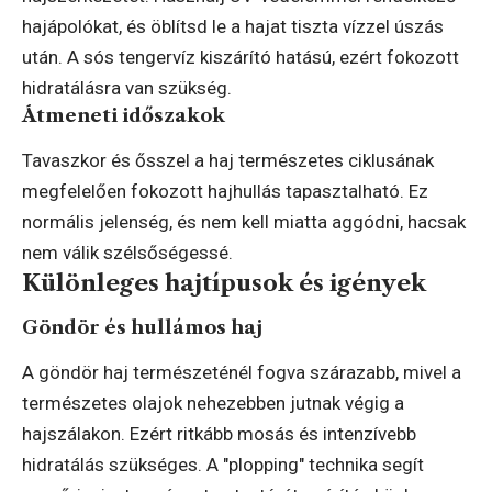
hajápolókat, és öblítsd le a hajat tiszta vízzel úszás
után. A sós tengervíz kiszárító hatású, ezért fokozott
hidratálásra van szükség.
Átmeneti időszakok
Tavaszkor és ősszel a haj természetes ciklusának
megfelelően fokozott hajhullás tapasztalható. Ez
normális jelenség, és nem kell miatta aggódni, hacsak
nem válik szélsőségessé.
Különleges hajtípusok és igények
Göndör és hullámos haj
A göndör haj természeténél fogva szárazabb, mivel a
természetes olajok nehezebben jutnak végig a
hajszálakon. Ezért ritkább mosás és intenzívebb
hidratálás szükséges. A "plopping" technika segít