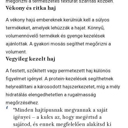
megőrizni a természetes textúrát szárítás közben.
Vékony és ritka haj
A vékony hajú embereknek kerülniük kell a súlyos
termékeket, amelyek lehúzzák a hajat. Könnyű,
volumennövelő termékek és gyenge kezelések
ajánlottak. A gyakori mosás segíthet megőrizni a
volument.
Vegyileg kezelt haj
A festett, szőkített vagy permetezett haj különös
figyelmet igényel. A protein-kezelések segíthetnek
helyreállítani a károsodott hajszerkezetet, míg a mély
hidratálás elengedhetetlen a rugalmasság
megőrzéséhez.
"Minden hajtípusnak megvannak a saját
igényei – a kulcs az, hogy megértsd a
sajátod, és ennek megfelelően alakítsd ki