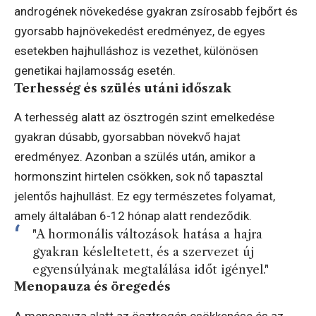
androgének növekedése gyakran zsírosabb fejbőrt és
gyorsabb hajnövekedést eredményez, de egyes
esetekben hajhulláshoz is vezethet, különösen
genetikai hajlamosság esetén.
Terhesség és szülés utáni időszak
A terhesség alatt az ösztrogén szint emelkedése
gyakran dúsabb, gyorsabban növekvő hajat
eredményez. Azonban a szülés után, amikor a
hormonszint hirtelen csökken, sok nő tapasztal
jelentős hajhullást. Ez egy természetes folyamat,
amely általában 6-12 hónap alatt rendeződik.
"A hormonális változások hatása a hajra
gyakran késleltetett, és a szervezet új
egyensúlyának megtalálása időt igényel."
Menopauza és öregedés
A menopauza alatt az ösztrogén csökkenése és az