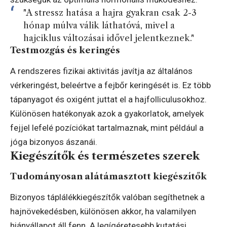
"A stressz hatása a hajra gyakran csak 2-3
hónap múlva válik láthatóvá, mivel a
hajciklus változásai idővel jelentkeznek."
Testmozgás és keringés
A rendszeres fizikai aktivitás javítja az általános
vérkeringést, beleértve a fejbőr keringését is. Ez több
tápanyagot és oxigént juttat el a hajfolliculusokhoz.
Különösen hatékonyak azok a gyakorlatok, amelyek
fejjel lefelé pozíciókat tartalmaznak, mint például a
jóga bizonyos ászanái.
Kiegészítők és természetes szerek
Tudományosan alátámasztott kiegészítők
Bizonyos táplálékkiegészítők valóban segíthetnek a
hajnövekedésben, különösen akkor, ha valamilyen
hiányállapot áll fenn. A legígéretesebb kutatási