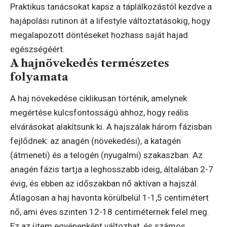
Praktikus tanácsokat kapsz a táplálkozástól kezdve a
hajápolási rutinon át a lifestyle változtatásokig, hogy
megalapozott döntéseket hozhass saját hajad
egészségéért.
A hajnövekedés természetes
folyamata
A haj növekedése ciklikusan történik, amelynek
megértése kulcsfontosságú ahhoz, hogy reális
elvárásokat alakítsunk ki. A hajszálak három fázisban
fejlődnek: az anagén (növekedési), a katagén
(átmeneti) és a telogén (nyugalmi) szakaszban. Az
anagén fázis tartja a leghosszabb ideig, általában 2-7
évig, és ebben az időszakban nő aktívan a hajszál.
Átlagosan a haj havonta körülbelül 1-1,5 centimétert
nő, ami éves szinten 12-18 centiméternek felel meg.
Ez az ütem egyénenként változhat, és számos