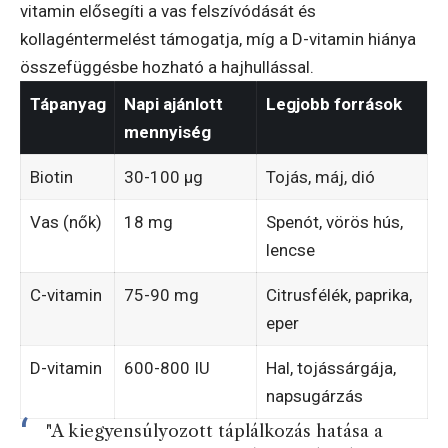
vitamin elősegíti a vas felszívódását és
kollagéntermelést támogatja, míg a D-vitamin hiánya
összefüggésbe hozható a hajhullással.
Tápanyag
Napi ajánlott
Legjobb források
mennyiség
Biotin
30-100 μg
Tojás, máj, dió
Vas (nők)
18 mg
Spenót, vörös hús,
lencse
C-vitamin
75-90 mg
Citrusfélék, paprika,
eper
D-vitamin
600-800 IU
Hal, tojássárgája,
napsugárzás
"A kiegyensúlyozott táplálkozás hatása a