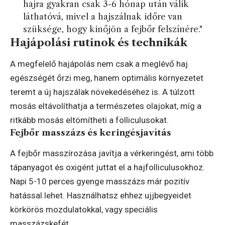
hajra gyakran csak 3-6 hónap után válik
láthatóvá, mivel a hajszálnak időre van
szüksége, hogy kinőjön a fejbőr felszínére."
Hajápolási rutinok és technikák
A megfelelő hajápolás nem csak a meglévő haj
egészségét őrzi meg, hanem optimális környezetet
teremt a új hajszálak növekedéséhez is. A túlzott
mosás eltávolíthatja a természetes olajokat, míg a
ritkább mosás eltömítheti a folliculusokat.
Fejbőr masszázs és keringésjavítás
A fejbőr masszírozása javítja a vérkeringést, ami több
tápanyagot és oxigént juttat el a hajfolliculusokhoz.
Napi 5-10 perces gyenge masszázs már pozitív
hatással lehet. Használhatsz ehhez ujjbegyeidet
körkörös mozdulatokkal, vagy speciális
masszázskefét.