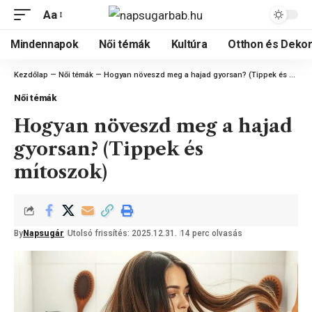
Aa
Mindennapok
Női témák
Kultúra
Otthon és Dekor
Kezdőlap
—
Női témák
—
Hogyan növeszd meg a hajad gyorsan? (Tippek és mítoszok)
Női témák
Hogyan növeszd meg a hajad
gyorsan? (Tippek és
mítoszok)
By
Napsugár
Utolsó frissítés: 2025.12.31.
14 perc olvasás