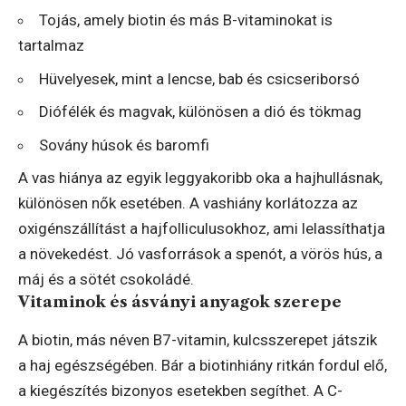
Tojás, amely biotin és más B-vitaminokat is
tartalmaz
Hüvelyesek, mint a lencse, bab és csicseriborsó
Diófélék és magvak, különösen a dió és tökmag
Sovány húsok és baromfi
A vas hiánya az egyik leggyakoribb oka a hajhullásnak,
különösen nők esetében. A vashiány korlátozza az
oxigénszállítást a hajfolliculusokhoz, ami lelassíthatja
a növekedést. Jó vasforrások a spenót, a vörös hús, a
máj és a sötét csokoládé.
Vitaminok és ásványi anyagok szerepe
A biotin, más néven B7-vitamin, kulcsszerepet játszik
a haj egészségében. Bár a biotinhiány ritkán fordul elő,
a kiegészítés bizonyos esetekben segíthet. A C-