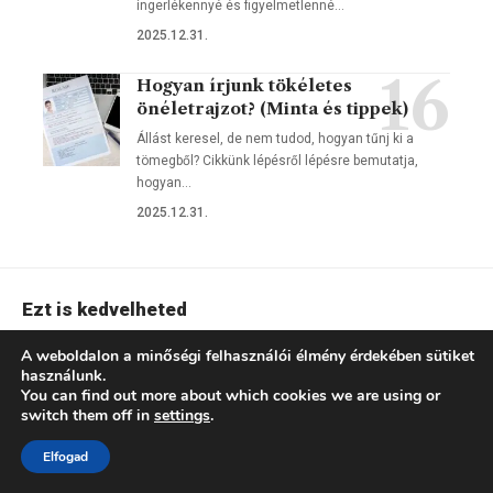
ingerlékennyé és figyelmetlenné…
2025.12.31.
Hogyan írjunk tökéletes
önéletrajzot? (Minta és tippek)
Állást keresel, de nem tudod, hogyan tűnj ki a
tömegből? Cikkünk lépésről lépésre bemutatja,
hogyan…
2025.12.31.
Ezt is kedvelheted
Szeretnél kiegyensúlyozottabb női
A weboldalon a minőségi felhasználói élmény érdekében sütiket
használunk.
létet? Gondolatok a modern élet
Női témák
You can find out more about which cookies we are using or
kihívásairól
switch them off in
settings
.
2026.06.10.
Hatha jóga: Testi és lelki harmónia a
Elfogad
mindennapokban mindenkinek
Női témák