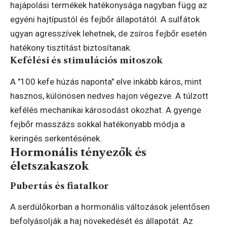
hajápolási termékek hatékonysága nagyban függ az
egyéni hajtípustól és fejbőr állapotától. A sulfátok
ugyan agresszívek lehetnek, de zsíros fejbőr esetén
hatékony tisztítást biztosítanak.
Kefélési és stimulációs mítoszok
A "100 kefe húzás naponta" elve inkább káros, mint
hasznos, különösen nedves hajon végezve. A túlzott
kefélés mechanikai károsodást okozhat. A gyenge
fejbőr masszázs sokkal hatékonyabb módja a
keringés serkentésének.
Hormonális tényezők és
életszakaszok
Pubertás és fiatalkor
A serdülőkorban a hormonális változások jelentősen
befolyásolják a haj növekedését és állapotát. Az