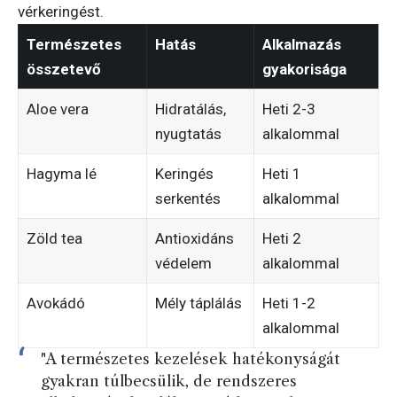
vérkeringést.
Természetes
Hatás
Alkalmazás
összetevő
gyakorisága
Aloe vera
Hidratálás,
Heti 2-3
nyugtatás
alkalommal
Hagyma lé
Keringés
Heti 1
serkentés
alkalommal
Zöld tea
Antioxidáns
Heti 2
védelem
alkalommal
Avokádó
Mély táplálás
Heti 1-2
alkalommal
"A természetes kezelések hatékonyságát
gyakran túlbecsülik, de rendszeres