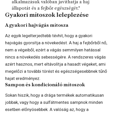
alkalmazásuk valóban javíthatja a haj
állapotát és a fejbőr egészségét."
Gyakori mítoszok leleplezése
A gyakori hajvágás mítosza
Az egyik legelterjedtebb tévhit, hogy a gyakori
hajvágás gyorsítja a növekedést. A haj a fejbőrből nő,
nem a végeiből, ezért a vágás semmilyen hatással
nincs a növekedés sebességére. A rendszeres vágás
azért hasznos, mert eltávolítja a hasadt végeket, ami
megelőzi a további törést és egészségesebbnek tűnő
hajat eredményez.
Sampon és kondicionáló mítoszok
Sokan hiszik, hogy a drága termékek automatikusan
jobbak, vagy hogy a sulfátmentes sampnok minden
esetben előnyösebbek. A valóság az, hogy a