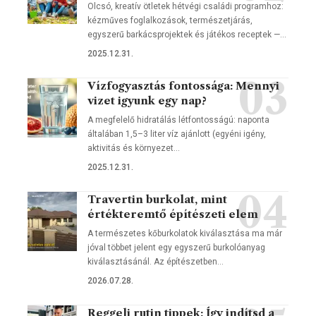
Olcsó, kreatív ötletek hétvégi családi programhoz:
kézműves foglalkozások, természetjárás,
egyszerű barkácsprojektek és játékos receptek —…
2025.12.31.
Vízfogyasztás fontossága: Mennyi
vizet igyunk egy nap?
A megfelelő hidratálás létfontosságú: naponta
általában 1,5–3 liter víz ajánlott (egyéni igény,
aktivitás és környezet…
2025.12.31.
Travertin burkolat, mint
értékteremtő építészeti elem
A természetes kőburkolatok kiválasztása ma már
jóval többet jelent egy egyszerű burkolóanyag
kiválasztásánál. Az építészetben…
2026.07.28.
Reggeli rutin tippek: Így indítsd a