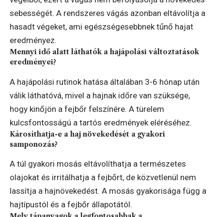
sebességét. A rendszeres vágás azonban eltávolítja a
hasadt végeket, ami egészségesebbnek tűnő hajat
eredményez.
Mennyi idő alatt láthatók a hajápolási változtatások
eredményei?
A hajápolási rutinok hatása általában 3-6 hónap után
válik láthatóvá, mivel a hajnak időre van szüksége,
hogy kinőjön a fejbőr felszínére. A türelem
kulcsfontosságú a tartós eredmények eléréséhez.
Károsíthatja-e a haj növekedését a gyakori
samponozás?
A túl gyakori mosás eltávolíthatja a természetes
olajokat és irritálhatja a fejbőrt, de közvetlenül nem
lassítja a hajnövekedést. A mosás gyakorisága függ a
hajtípustól és a fejbőr állapotától.
Mely tápanyagok a legfontosabbak a