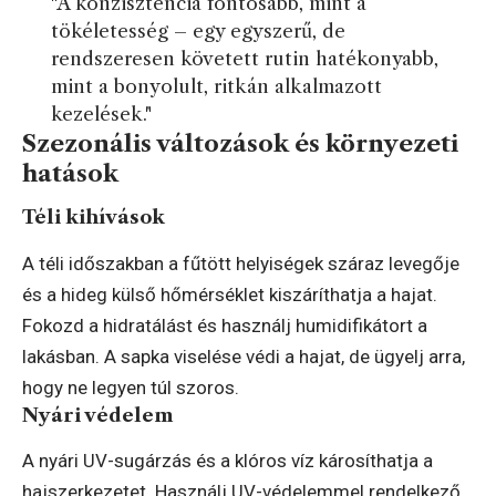
"A konzisztencia fontosabb, mint a
tökéletesség – egy egyszerű, de
rendszeresen követett rutin hatékonyabb,
mint a bonyolult, ritkán alkalmazott
kezelések."
Szezonális változások és környezeti
hatások
Téli kihívások
A téli időszakban a fűtött helyiségek száraz levegője
és a hideg külső hőmérséklet kiszáríthatja a hajat.
Fokozd a hidratálást és használj humidifikátort a
lakásban. A sapka viselése védi a hajat, de ügyelj arra,
hogy ne legyen túl szoros.
Nyári védelem
A nyári UV-sugárzás és a klóros víz károsíthatja a
hajszerkezetet. Használj UV-védelemmel rendelkező