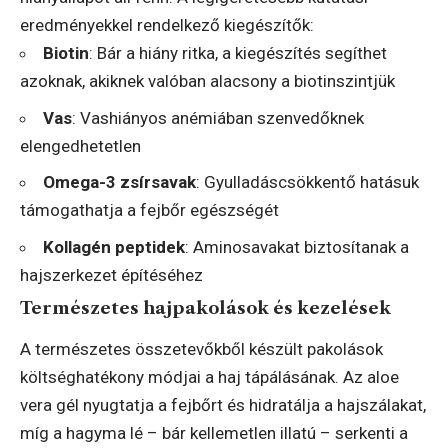
eredményekkel rendelkező kiegészítők:
Biotin
: Bár a hiány ritka, a kiegészítés segíthet
azoknak, akiknek valóban alacsony a biotinszintjük
Vas
: Vashiányos anémiában szenvedőknek
elengedhetetlen
Omega-3 zsírsavak
: Gyulladáscsökkentő hatásuk
támogathatja a fejbőr egészségét
Kollagén peptidek
: Aminosavakat biztosítanak a
hajszerkezet építéséhez
Természetes hajpakolások és kezelések
A természetes összetevőkből készült pakolások
költséghatékony módjai a haj tápálásának. Az aloe
vera gél nyugtatja a fejbőrt és hidratálja a hajszálakat,
míg a hagyma lé – bár kellemetlen illatú – serkenti a