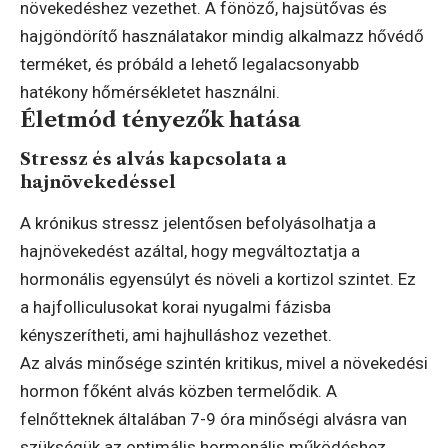
növekedéshez vezethet. A fönöző, hajsütővas és
hajgöndörítő használatakor mindig alkalmazz hővédő
terméket, és próbáld a lehető legalacsonyabb
hatékony hőmérsékletet használni.
Életmód tényezők hatása
Stressz és alvás kapcsolata a
hajnövekedéssel
A krónikus stressz jelentősen befolyásolhatja a
hajnövekedést azáltal, hogy megváltoztatja a
hormonális egyensúlyt és növeli a kortizol szintet. Ez
a hajfolliculusokat korai nyugalmi fázisba
kényszerítheti, ami hajhulláshoz vezethet.
Az alvás minősége szintén kritikus, mivel a növekedési
hormon főként alvás közben termelődik. A
felnőtteknek általában 7-9 óra minőségi alvásra van
szükségük az optimális hormonális működéshez.