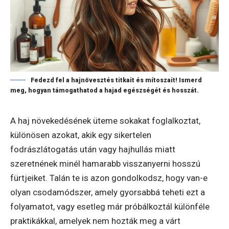
Fedezd fel a hajnövesztés titkait és mítoszait! Ismerd
meg, hogyan támogathatod a hajad egészségét és hosszát.
A haj növekedésének üteme sokakat foglalkoztat,
különösen azokat, akik egy sikertelen
fodrászlátogatás után vagy hajhullás miatt
szeretnének minél hamarabb visszanyerni hosszú
fürtjeiket. Talán te is azon gondolkodsz, hogy van-e
olyan csodamódszer, amely gyorsabbá teheti ezt a
folyamatot, vagy esetleg már próbálkoztál különféle
praktikákkal, amelyek nem hozták meg a várt