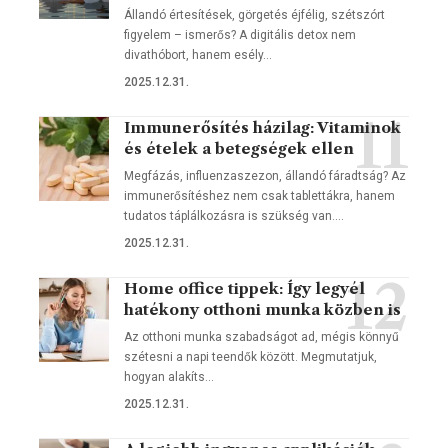
Állandó értesítések, görgetés éjfélig, szétszórt
figyelem – ismerős? A digitális detox nem
divathóbort, hanem esély…
2025.12.31.
Immunerősítés házilag: Vitaminok
és ételek a betegségek ellen
Megfázás, influenzaszezon, állandó fáradtság? Az
immunerősítéshez nem csak tablettákra, hanem
tudatos táplálkozásra is szükség van.…
2025.12.31.
Home office tippek: Így legyél
hatékony otthoni munka közben is
Az otthoni munka szabadságot ad, mégis könnyű
szétesni a napi teendők között. Megmutatjuk,
hogyan alakíts…
2025.12.31.