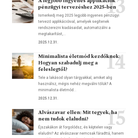
A legjobb ingyenes applikációk
pénzügyi tervezéshez 2025-ben
Ismerkedj meg 2025 legjobb ingyenes pénzügyi
tervező applikációival, amelyek segítenek
rendszerezni kiadásaidat, automatizálni a
megtakarítást,…
2025.12.31.
Minimalista életmód kezdőknek:
Hogyan szabadulj meg a
feleslegtől?
Tele a lakásod olyan tárgyakkal, amiket alig
használsz, mégis nehéz megválni tőlük? A
minimalista életmód…
2025.12.31.
Alvászavar ellen: Mit tegyek, ha
nem tudok elaludni?
Éjszakákon át forgolódsz, és képtelen vagy
elaludni? Az alvászavar nemcsak fáradttá, hanem