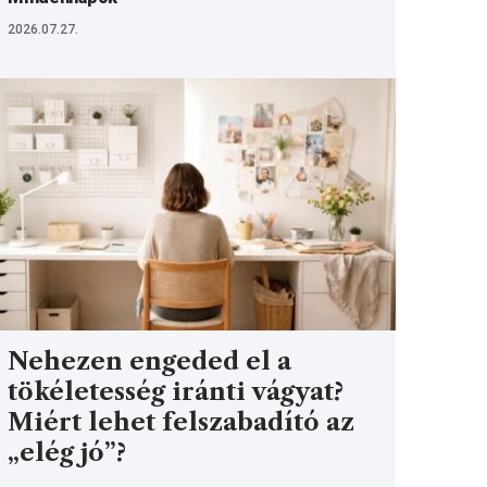
2026.07.27.
Nehezen engeded el a
tökéletesség iránti vágyat?
Miért lehet felszabadító az
„elég jó”?