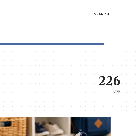
SEARCH
226
Cikk