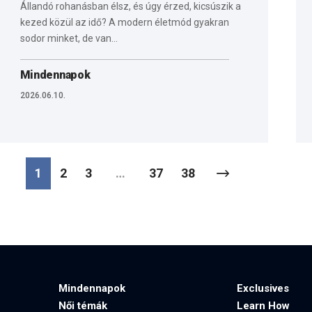
Állandó rohanásban élsz, és úgy érzed, kicsúszik a
kezed közül az idő? A modern életmód gyakran
sodor minket, de van…
Mindennapok
2026.06.10.
1
2
3
…
37
38
Mindennapok
Exclusives
Női témák
Learn How