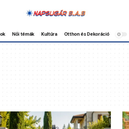
ok
Női témák
Kultúra
Otthon és Dekoráció