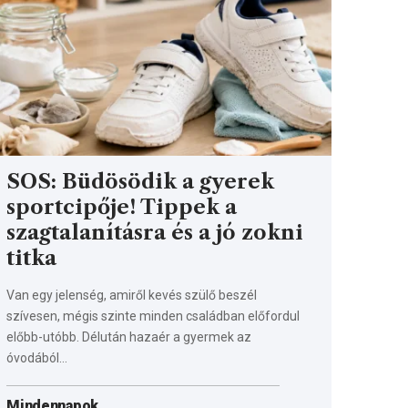
SOS: Büdösödik a gyerek
sportcipője! Tippek a
szagtalanításra és a jó zokni
titka
Van egy jelenség, amiről kevés szülő beszél
szívesen, mégis szinte minden családban előfordul
előbb-utóbb. Délután hazaér a gyermek az
óvodából…
Mindennapok