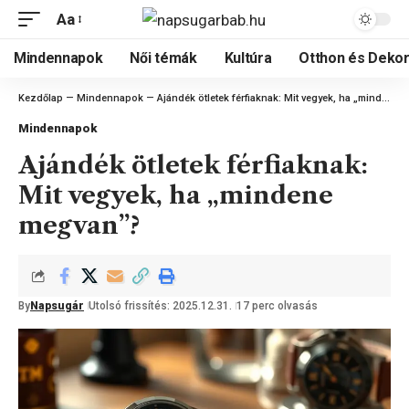
Aa
Mindennapok
Női témák
Kultúra
Otthon és Dekor
Kezdőlap
—
Mindennapok
—
Ajándék ötletek férfiaknak: Mit vegyek, ha „mindene megvan”?
Mindennapok
Ajándék ötletek férfiaknak:
Mit vegyek, ha „mindene
megvan”?
By
Napsugár
Utolsó frissítés: 2025.12.31.
17 perc olvasás