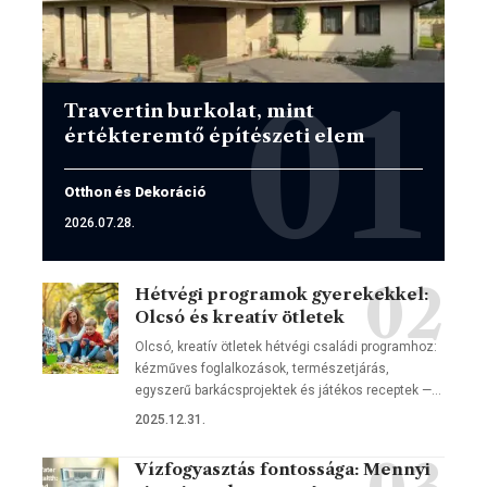
Travertin burkolat, mint
értékteremtő építészeti elem
Otthon és Dekoráció
2026.07.28.
Hétvégi programok gyerekekkel:
Olcsó és kreatív ötletek
Olcsó, kreatív ötletek hétvégi családi programhoz:
kézműves foglalkozások, természetjárás,
egyszerű barkácsprojektek és játékos receptek —…
2025.12.31.
Vízfogyasztás fontossága: Mennyi