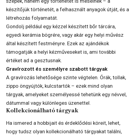
szépek, hanem egy történetet is mesélnek – a
készítőjük történetét, a felhasznált anyagok útját, és a
létrehozás folyamatát.
Gondolj például egy kézzel készített bőr tárcára,
egyedi kerámia bögrére, vagy akár egy helyi művész
által készített festményre. Ezek az ajándékok
támogatják a helyi kézműveseket is, ami további
értéket ad a gesztusnak.
Gravírozott és személyre szabott tárgyak
A gravírozás lehetősége szinte végtelen. Órák, tollak,
zippo öngyújtók, kulcstartók – ezek mind olyan
tárgyak, amelyeket személyessé tehetünk egy névvel,
dátummal vagy különleges üzenettel.
Kollekcionálható tárgyak
Ha ismered a hobbijait és érdeklődési köreit, lehet,
hogy tudsz olyan kollekcionálható tárgyakat találni,