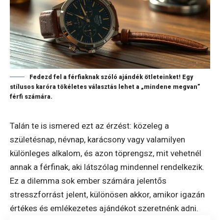
Fedezd fel a férfiaknak szóló ajándék ötleteinket! Egy
stílusos karóra tökéletes választás lehet a „mindene megvan”
férfi számára.
Talán te is ismered ezt az érzést: közeleg a
születésnap, névnap, karácsony vagy valamilyen
különleges alkalom, és azon töprengsz, mit vehetnél
annak a férfinak, aki látszólag mindennel rendelkezik.
Ez a dilemma sok ember számára jelentős
stresszforrást jelent, különösen akkor, amikor igazán
értékes és emlékezetes ajándékot szeretnénk adni.