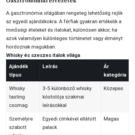
Gasztronómiai élvezetek
A gasztronómia világában rengeteg lehetőség rejlik
az egyedi ajándékokra. A férfiak gyakran értékelik a
minőségi ételeket és italokat, különösen akkor, ha
azok valamilyen különleges történetet vagy élményt
hordoznak magukban.
Whisky és szeszes italok világa
Ajándék
Leírás
Ár
típus
kategória
Whisky
3-5 különböző whisky
Közepes
tasting
kóstolója szakmai
csomag
leírásokkal
Személyre
Egyedi címkével ellátott
Magas
szabott
palack