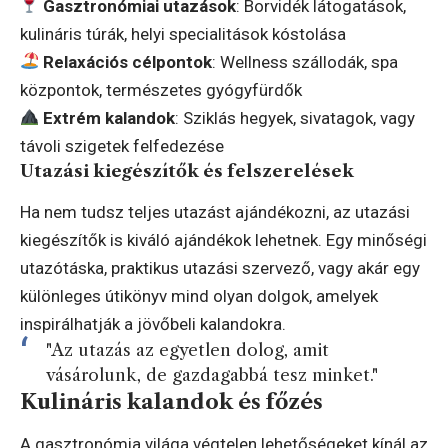
Gasztronómiai utazások
: Borvidék látogatások,
kulináris túrák, helyi specialitások kóstolása
Relaxációs célpontok
: Wellness szállodák, spa
központok, természetes gyógyfürdők
Extrém kalandok
: Sziklás hegyek, sivatagok, vagy
távoli szigetek felfedezése
Utazási kiegészítők és felszerelések
Ha nem tudsz teljes utazást ajándékozni, az utazási
kiegészítők is kiváló ajándékok lehetnek. Egy minőségi
utazótáska, praktikus utazási szervező, vagy akár egy
különleges útikönyv mind olyan dolgok, amelyek
inspirálhatják a jövőbeli kalandokra.
"Az utazás az egyetlen dolog, amit
vásárolunk, de gazdagabbá tesz minket."
Kulináris kalandok és főzés
A gasztronómia világa végtelen lehetőségeket kínál az