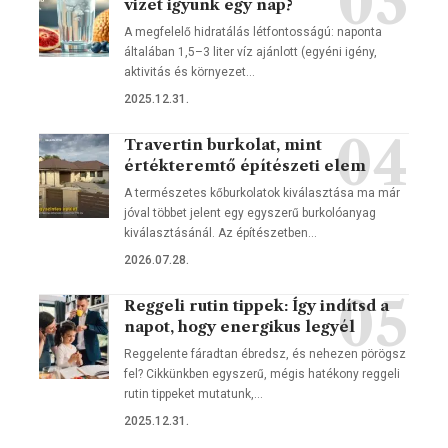
vizet igyunk egy nap?
A megfelelő hidratálás létfontosságú: naponta
általában 1,5–3 liter víz ajánlott (egyéni igény,
aktivitás és környezet…
2025.12.31.
Travertin burkolat, mint
értékteremtő építészeti elem
A természetes kőburkolatok kiválasztása ma már
jóval többet jelent egy egyszerű burkolóanyag
kiválasztásánál. Az építészetben…
2026.07.28.
Reggeli rutin tippek: Így indítsd a
napot, hogy energikus legyél
Reggelente fáradtan ébredsz, és nehezen pörögsz
fel? Cikkünkben egyszerű, mégis hatékony reggeli
rutin tippeket mutatunk,…
2025.12.31.