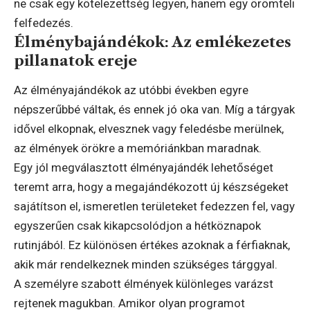
ne csak egy kötelezettség legyen, hanem egy örömteli
felfedezés.
Élménybajándékok: Az emlékezetes
pillanatok ereje
Az élményajándékok az utóbbi években egyre
népszerűbbé váltak, és ennek jó oka van. Míg a tárgyak
idővel elkopnak, elvesznek vagy feledésbe merülnek,
az élmények örökre a memóriánkban maradnak.
Egy jól megválasztott élményajándék lehetőséget
teremt arra, hogy a megajándékozott új készségeket
sajátítson el, ismeretlen területeket fedezzen fel, vagy
egyszerűen csak kikapcsolódjon a hétköznapok
rutinjából. Ez különösen értékes azoknak a férfiaknak,
akik már rendelkeznek minden szükséges tárggyal.
A személyre szabott élmények különleges varázst
rejtenek magukban. Amikor olyan programot