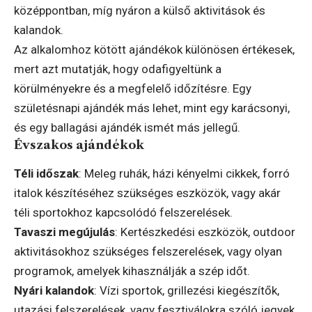
középpontban, míg nyáron a külső aktivitások és
kalandok.
Az alkalomhoz kötött ajándékok különösen értékesek,
mert azt mutatják, hogy odafigyeltünk a
körülményekre és a megfelelő időzítésre. Egy
születésnapi ajándék más lehet, mint egy karácsonyi,
és egy ballagási ajándék ismét más jellegű.
Évszakos ajándékok
Téli időszak
: Meleg ruhák, házi kényelmi cikkek, forró
italok készítéséhez szükséges eszközök, vagy akár
téli sportokhoz kapcsolódó felszerelések.
Tavaszi megújulás
: Kertészkedési eszközök, outdoor
aktivitásokhoz szükséges felszerelések, vagy olyan
programok, amelyek kihasználják a szép időt.
Nyári kalandok
: Vízi sportok, grillezési kiegészítők,
utazási felszerelések, vagy fesztiválokra szóló jegyek.