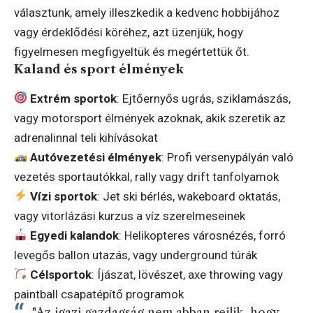
választunk, amely illeszkedik a kedvenc hobbijához
vagy érdeklődési köréhez, azt üzenjük, hogy
figyelmesen megfigyeltük és megértettük őt.
Kaland és sport élmények
Extrém sportok
: Ejtőernyős ugrás, sziklamászás,
vagy motorsport élmények azoknak, akik szeretik az
adrenalinnal teli kihívásokat
Autóvezetési élmények
: Profi versenypályán való
vezetés sportautókkal, rally vagy drift tanfolyamok
Vízi sportok
: Jet ski bérlés, wakeboard oktatás,
vagy vitorlázási kurzus a víz szerelmeseinek
Egyedi kalandok
: Helikopteres városnézés, forró
levegős ballon utazás, vagy underground túrák
Célsportok
: Íjászat, lövészet, axe throwing vagy
paintball csapatépítő programok
"Az igazi gazdagság nem abban rejlik, hogy