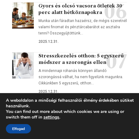
Gyors és olcsó vacsora ötletek 30
perc alatt hétköznapokra
Munka után fáradtan hazaérsz, de mégis szeretnél
valami finomat és pénztárcabarátot az asztalra
tenni? Összegyűjtöttünk…
2025.12.31.
Stresszkezelés otthon: 5 egyszerű
módszer a szorongás ellen
A mindennapi rohanás könnyen állandó
szorongássá válhat, ha nem figyelünk magunkra.
Cikkünkben 5 egyszerű, otthon…
2025.12.31.
A weboldalon a minőségi felhasználói élmény érdekében sütiket
Időgazdálkodás mesterfokon: A
használunk.
You can find out more about which cookies we are using or
Pomodoro-módszer és társai
switch them off in
settings
.
Szeretnél kevesebb stresszel, mégis
hatékonyabban dolgozni? A Pomodoro-módszer és
Elfogad
más időgazdálkodási technikák segítenek