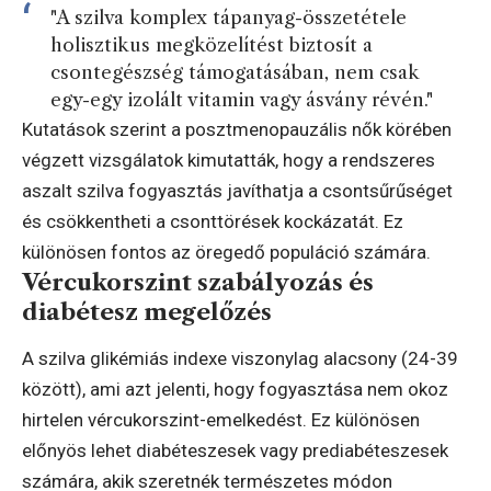
"A szilva komplex tápanyag-összetétele
holisztikus megközelítést biztosít a
csontegészség támogatásában, nem csak
egy-egy izolált vitamin vagy ásvány révén."
Kutatások szerint a posztmenopauzális nők körében
végzett vizsgálatok kimutatták, hogy a rendszeres
aszalt szilva fogyasztás javíthatja a csontsűrűséget
és csökkentheti a csonttörések kockázatát. Ez
különösen fontos az öregedő populáció számára.
Vércukorszint szabályozás és
diabétesz megelőzés
A szilva glikémiás indexe viszonylag alacsony (24-39
között), ami azt jelenti, hogy fogyasztása nem okoz
hirtelen vércukorszint-emelkedést. Ez különösen
előnyös lehet diabéteszesek vagy prediabéteszesek
számára, akik szeretnék természetes módon