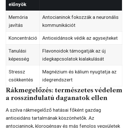
előnyök
Memória
Antocianinok fokozzák a neuronális
javítás
kommunikációt
Koncentráció
Antioxidánsok védik az agysejteket
Tanulási
Flavonoidok támogatják az új
képesség
idegkapcsolatok kialakulását
Stressz
Magnézium és kálium nyugtatja az
csökkentés
idegrendszert
Rákmegelőzés: természetes védelem
a rosszindulatú daganatok ellen
A szilva rákmegelőző hatásai főként gazdag
antioxidáns tartalmának köszönhetők. Az
antocianinok, klorogénsav és más fenolos vegyületek