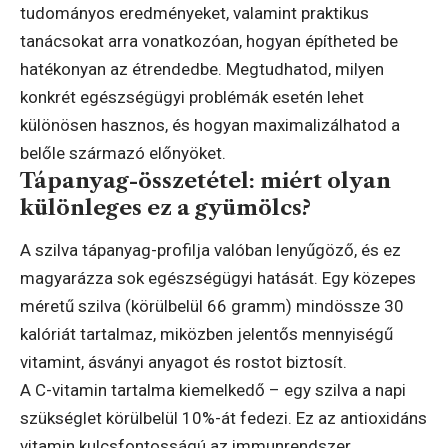
tudományos eredményeket, valamint praktikus
tanácsokat arra vonatkozóan, hogyan építheted be
hatékonyan az étrendedbe. Megtudhatod, milyen
konkrét egészségügyi problémák esetén lehet
különösen hasznos, és hogyan maximalizálhatod a
belőle származó előnyöket.
Tápanyag-összetétel: miért olyan
különleges ez a gyümölcs?
A szilva tápanyag-profilja valóban lenyűgöző, és ez
magyarázza sok egészségügyi hatását. Egy közepes
méretű szilva (körülbelül 66 gramm) mindössze 30
kalóriát tartalmaz, miközben jelentős mennyiségű
vitamint, ásványi anyagot és rostot biztosít.
A C-vitamin tartalma kiemelkedő – egy szilva a napi
szükséglet körülbelül 10%-át fedezi. Ez az antioxidáns
vitamin kulcsfontosságú az immunrendszer