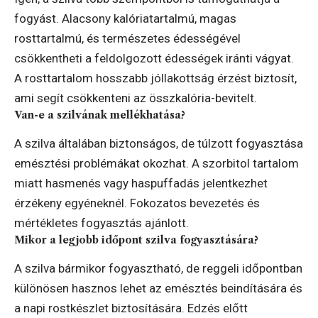
fogyást. Alacsony kalóriatartalmú, magas
rosttartalmú, és természetes édességével
csökkentheti a feldolgozott édességek iránti vágyat.
A rosttartalom hosszabb jóllakottság érzést biztosít,
ami segít csökkenteni az összkalória-bevitelt.
Van-e a szilvának mellékhatása?
A szilva általában biztonságos, de túlzott fogyasztása
emésztési problémákat okozhat. A szorbitol tartalom
miatt hasmenés vagy haspuffadás jelentkezhet
érzékeny egyéneknél. Fokozatos bevezetés és
mértékletes fogyasztás ajánlott.
Mikor a legjobb időpont szilva fogyasztására?
A szilva bármikor fogyasztható, de reggeli időpontban
különösen hasznos lehet az emésztés beindítására és
a napi rostkészlet biztosítására. Edzés előtt