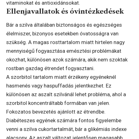
vitaminokat és antioxidánsokat.
Ellenjavallatok és óvintézkedések
Bár a szilva általában biztonságos és egészséges
élelmiszer, bizonyos esetekben óvatosságra van
szükség. A magas rosttartalom miatt hirtelen nagy
mennyiségű fogyasztása emésztési problémákat
okozhat, különösen azok számára, akik nem szoktak
rostban gazdag étrendet fogyasztani.
A szorbitol tartalom miatt érzékeny egyéneknél
hasmenés vagy haspuffadás jelentkezhet. Ez
különösen az aszalt szilvánál lehet probléma, ahol a
szorbitol koncentráltabb formában van jelen.
Fokozatos bevezetés ajánlott az étrendbe.
Diabéteszes egyének számára fontos figyelembe
venni a szilva cukortartalmát, bár a glikémiás indexe
alacsony. Az aszalt változat jelentősen magasabb