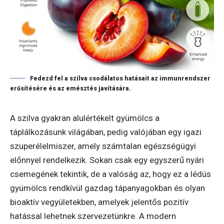
Fedezd fel a szilva csodálatos hatásait az immunrendszer
erősítésére és az emésztés javítására.
A szilva gyakran alulértékelt gyümölcs a
táplálkozásunk világában, pedig valójában egy igazi
szuperélelmiszer, amely számtalan egészségügyi
előnnyel rendelkezik. Sokan csak egy egyszerű nyári
csemegének tekintik, de a valóság az, hogy ez a lédús
gyümölcs rendkívül gazdag tápanyagokban és olyan
bioaktív vegyületekben, amelyek jelentős pozitív
hatással lehetnek szervezetünkre. A modern