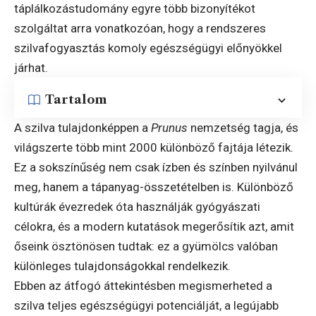
táplálkozástudomány egyre több bizonyítékot
szolgáltat arra vonatkozóan, hogy a rendszeres
szilvafogyasztás komoly egészségügyi előnyökkel
járhat.
Tartalom
A szilva tulajdonképpen a
Prunus
nemzetség tagja, és
világszerte több mint 2000 különböző fajtája létezik.
Ez a sokszínűség nem csak ízben és színben nyilvánul
meg, hanem a tápanyag-összetételben is. Különböző
kultúrák évezredek óta használják gyógyászati
célokra, és a modern kutatások megerősítik azt, amit
őseink ösztönösen tudtak: ez a gyümölcs valóban
különleges tulajdonságokkal rendelkezik.
Ebben az átfogó áttekintésben megismerheted a
szilva teljes egészségügyi potenciálját, a legújabb