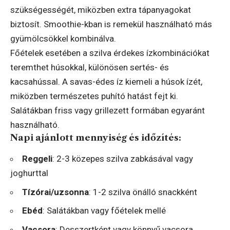
szükségességét, miközben extra tápanyagokat
biztosít. Smoothie-kban is remekül használható más
gyümölcsökkel kombinálva.
Főételek esetében a szilva érdekes ízkombinációkat
teremthet húsokkal, különösen sertés- és
kacsahússal. A savas-édes íz kiemeli a húsok ízét,
miközben természetes puhító hatást fejt ki.
Salátákban friss vagy grillezett formában egyaránt
használható.
Napi ajánlott mennyiség és időzítés:
Reggeli
: 2-3 közepes szilva zabkásával vagy
joghurttal
Tízórai/uzsonna
: 1-2 szilva önálló snackként
Ebéd
: Salátákban vagy főételek mellé
Vacsora
: Desszertként vagy könnyű vacsora