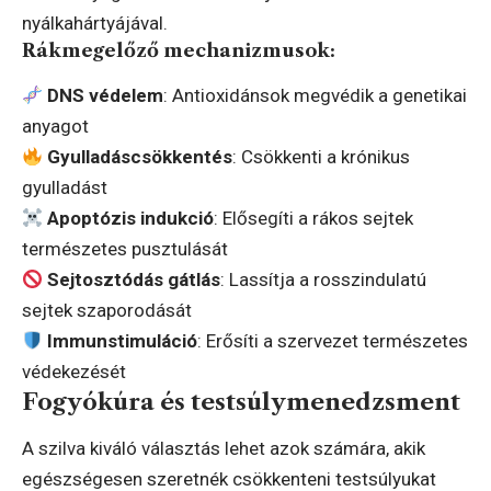
nyálkahártyájával.
Rákmegelőző mechanizmusok:
DNS védelem
: Antioxidánsok megvédik a genetikai
anyagot
Gyulladáscsökkentés
: Csökkenti a krónikus
gyulladást
Apoptózis indukció
: Elősegíti a rákos sejtek
természetes pusztulását
Sejtosztódás gátlás
: Lassítja a rosszindulatú
sejtek szaporodását
Immunstimuláció
: Erősíti a szervezet természetes
védekezését
Fogyókúra és testsúlymenedzsment
A szilva kiváló választás lehet azok számára, akik
egészségesen szeretnék csökkenteni testsúlyukat