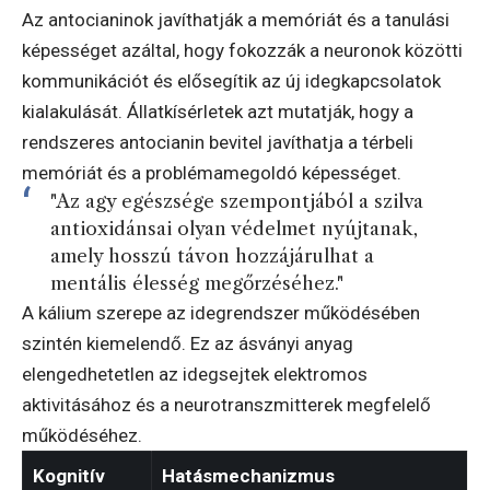
Az antocianinok javíthatják a memóriát és a tanulási
képességet azáltal, hogy fokozzák a neuronok közötti
kommunikációt és elősegítik az új idegkapcsolatok
kialakulását. Állatkísérletek azt mutatják, hogy a
rendszeres antocianin bevitel javíthatja a térbeli
memóriát és a problémamegoldó képességet.
"Az agy egészsége szempontjából a szilva
antioxidánsai olyan védelmet nyújtanak,
amely hosszú távon hozzájárulhat a
mentális élesség megőrzéséhez."
A kálium szerepe az idegrendszer működésében
szintén kiemelendő. Ez az ásványi anyag
elengedhetetlen az idegsejtek elektromos
aktivitásához és a neurotranszmitterek megfelelő
működéséhez.
Kognitív
Hatásmechanizmus