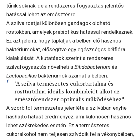
tűnik soknak, de a rendszeres fogyasztás jelentős
hatással lehet az emésztésre.
A szilva rostjai különösen gazdagok oldható
rostokban, amelyek prebiotikus hatással rendelkeznek.
Ez azt jelenti, hogy táplálják a bélben élő hasznos
baktériumokat, elősegítve egy egészséges bélflóra
kialakulását. A kutatások szerint a rendszeres
szilvafogyasztás növelheti a
Bifidobacterium
és
Lactobacillus
baktériumok számát a bélben.
"A szilva természetes cukortartalma és
rosttartalma ideális kombinációt alkot az
emésztőrendszer optimális működéséhez."
A szorbitol természetes jelenléte a szilvában enyhe
hashajtó hatást eredményez, ami különösen hasznos
lehet székrekedés esetén. Ez a természetes
cukoralkohol nem teljesen szívódik fel a vékonybélben,