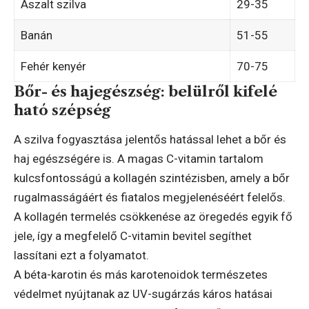
Aszalt szilva
29-35
Banán
51-55
Fehér kenyér
70-75
Bőr- és hajegészség: belülről kifelé
ható szépség
A szilva fogyasztása jelentős hatással lehet a bőr és
haj egészségére is. A magas C-vitamin tartalom
kulcsfontosságú a kollagén szintézisben, amely a bőr
rugalmasságáért és fiatalos megjelenéséért felelős.
A kollagén termelés csökkenése az öregedés egyik fő
jele, így a megfelelő C-vitamin bevitel segíthet
lassítani ezt a folyamatot.
A béta-karotin és más karotenoidok természetes
védelmet nyújtanak az UV-sugárzás káros hatásai