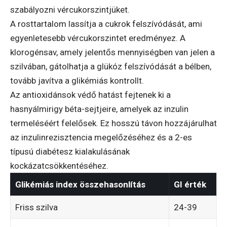
szabályozni vércukorszintjüket.
A rosttartalom lassítja a cukrok felszívódását, ami
egyenletesebb vércukorszintet eredményez. A
klorogénsav, amely jelentős mennyiségben van jelen a
szilvában, gátolhatja a glükóz felszívódását a bélben,
tovább javítva a glikémiás kontrollt.
Az antioxidánsok védő hatást fejtenek ki a
hasnyálmirigy béta-sejtjeire, amelyek az inzulin
termeléséért felelősek. Ez hosszú távon hozzájárulhat
az inzulinrezisztencia megelőzéséhez és a 2-es
típusú diabétesz kialakulásának
kockázatcsökkentéséhez.
Glikémiás index összehasonlítás
GI érték
Friss szilva
24-39