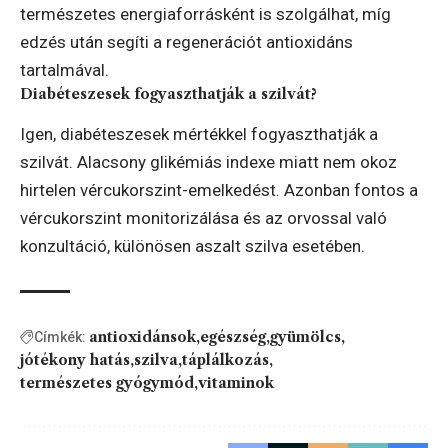
természetes energiaforrásként is szolgálhat, míg
edzés után segíti a regenerációt antioxidáns
tartalmával.
Diabéteszesek fogyaszthatják a szilvát?
Igen, diabéteszesek mértékkel fogyaszthatják a
szilvát. Alacsony glikémiás indexe miatt nem okoz
hirtelen vércukorszint-emelkedést. Azonban fontos a
vércukorszint monitorizálása és az orvossal való
konzultáció, különösen aszalt szilva esetében.
antioxidánsok
egészség
gyümölcs
Címkék:
jótékony hatás
szilva
táplálkozás
természetes gyógymód
vitaminok