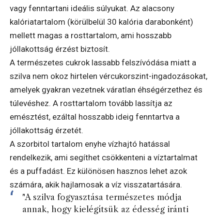
vagy fenntartani ideális súlyukat. Az alacsony
kalóriatartalom (körülbelül 30 kalória darabonként)
mellett magas a rosttartalom, ami hosszabb
jóllakottság érzést biztosít.
A természetes cukrok lassabb felszívódása miatt a
szilva nem okoz hirtelen vércukorszint-ingadozásokat,
amelyek gyakran vezetnek váratlan éhségérzethez és
túlevéshez. A rosttartalom tovább lassítja az
emésztést, ezáltal hosszabb ideig fenntartva a
jóllakottság érzetét.
A szorbitol tartalom enyhe vízhajtó hatással
rendelkezik, ami segíthet csökkenteni a víztartalmat
és a puffadást. Ez különösen hasznos lehet azok
számára, akik hajlamosak a víz visszatartására.
"A szilva fogyasztása természetes módja
annak, hogy kielégítsük az édesség iránti