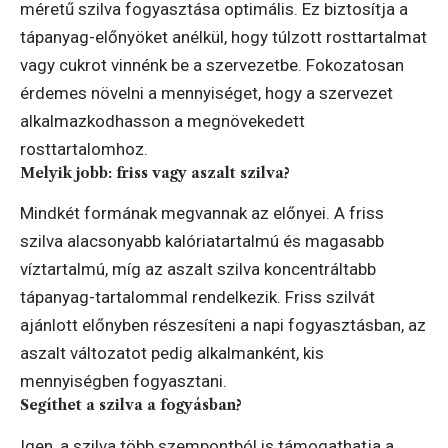
méretű szilva fogyasztása optimális. Ez biztosítja a
tápanyag-előnyöket anélkül, hogy túlzott rosttartalmat
vagy cukrot vinnénk be a szervezetbe. Fokozatosan
érdemes növelni a mennyiséget, hogy a szervezet
alkalmazkodhasson a megnövekedett
rosttartalomhoz.
Melyik jobb: friss vagy aszalt szilva?
Mindkét formának megvannak az előnyei. A friss
szilva alacsonyabb kalóriatartalmú és magasabb
víztartalmú, míg az aszalt szilva koncentráltabb
tápanyag-tartalommal rendelkezik. Friss szilvát
ajánlott előnyben részesíteni a napi fogyasztásban, az
aszalt változatot pedig alkalmanként, kis
mennyiségben fogyasztani.
Segíthet a szilva a fogyásban?
Igen, a szilva több szempontból is támogathatja a