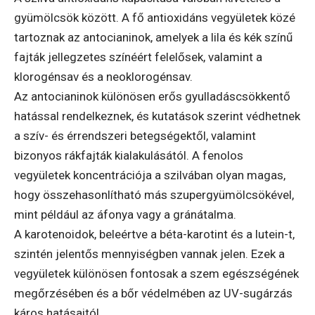
gyümölcsök között. A fő antioxidáns vegyületek közé
tartoznak az antocianinok, amelyek a lila és kék színű
fajták jellegzetes színéért felelősek, valamint a
klorogénsav és a neoklorogénsav.
Az antocianinok különösen erős gyulladáscsökkentő
hatással rendelkeznek, és kutatások szerint védhetnek
a szív- és érrendszeri betegségektől, valamint
bizonyos rákfajták kialakulásától. A fenolos
vegyületek koncentrációja a szilvában olyan magas,
hogy összehasonlítható más szupergyümölcsökével,
mint például az áfonya vagy a gránátalma.
A karotenoidok, beleértve a béta-karotint és a lutein-t,
szintén jelentős mennyiségben vannak jelen. Ezek a
vegyületek különösen fontosak a szem egészségének
megőrzésében és a bőr védelmében az UV-sugárzás
káros hatásaitól.