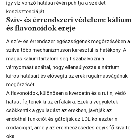
így víz vonzó hatása révén puhítja a széklet
konzisztenciáját.
Szív- és érrendszeri védelem: kálium
és flavonoidok ereje
A szív- és érrendszer egészségének megőrzésében a
szilva több mechanizmuson keresztül is hatékony. A
magas káliumtartalom segít szabályozni a
vérnyomást azáltal, hogy ellensúlyozza a nátrium
káros hatásait és elősegíti az erek rugalmasságának
megőrzését.
A flavonoidok, különösen a kvercetin és a rutin, védő
hatást fejtenek ki az érfalakra. Ezek a vegyületek
csökkentik a gyulladást az erekben, javítják az
endothel funkciót és gátolják az LDL koleszterin
oxidációját, amely az érelmeszesedés egyik fő kiváltó
oka.