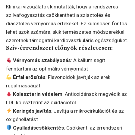
Klinikai vizsgálatok kimutatták, hogy a rendszeres
szilvafogyasztás csökkentheti a szisztolés és
diasztolés vérnyomás értékeket. Ez különösen fontos
lehet azok számára, akik természetes módszerekkel
szeretnék támogatni kardiovaszkuláris egészségüket.
Szív-érrendszeri előnyök részletesen:
Vérnyomás szabályozás
: A kálium segít
fenntartani az optimális vérnyomást
Érfal erősítés
: Flavonoidok javítják az erek
rugalmasságát
Koleszterin védelem
: Antioxidánsok megvédik az
LDL koleszterint az oxidációtól
Keringés javítás
: Javítja a mikrocirkulációt és az
oxigénellátást
Gyulladáscsökkentés
: Csökkenti az érrendszeri