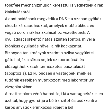
többféle mechanizmuson keresztül is védhetnek a rák
kialakulásától.
Az antioxidánsok megvédik a DNS-t a szabad gyökök
okozta károsodásoktól, amelyek mutációkhoz és
végső soron rák kialakulásához vezethetnek. A
gyulladáscsökkentő hatás szintén fontos, mivel a
krónikus gyulladás növeli a rák kockázatát.
Bizonyos tanulmányok szerint a szilva vegyületei
gátolhatják a rákos sejtek szaporodását és
elősegíthetik azok természetes pusztulását
(apoptózis). Ez különösen a vastagbél-, mell- és
tüdőrák esetében mutatkozott meg laboratóriumi
vizsgálatokban.
A rosttartalom védő hatást fejt ki a vastagbélrák ellen
azáltal, hogy gyorsítja a béltranzitot és csökkenti a
káros anyagok érintkezési idejét a bél