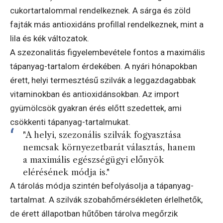
cukortartalommal rendelkeznek. A sárga és zöld
fajták más antioxidáns profillal rendelkeznek, mint a
lila és kék változatok.
A szezonalitás figyelembevétele fontos a maximális
tápanyag-tartalom érdekében. A nyári hónapokban
érett, helyi termesztésű szilvák a leggazdagabbak
vitaminokban és antioxidánsokban. Az import
gyümölcsök gyakran érés előtt szedettek, ami
csökkenti tápanyag-tartalmukat.
"A helyi, szezonális szilvák fogyasztása
nemcsak környezetbarát választás, hanem
a maximális egészségügyi előnyök
elérésének módja is."
A tárolás módja szintén befolyásolja a tápanyag-
tartalmat. A szilvák szobahőmérsékleten érlelhetők,
de érett állapotban hűtőben tárolva megőrzik