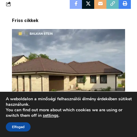
Friss cikkek
A weboldalon a minőségi felhasználói élmény érdekében sütiket
használunk.
Travertin burkolat, mint
You can find out more about which cookies we are using or
értékteremtő építészeti elem
switch them off in
settings
.
Elfogad
Otthon és Dekoráció
2026.07.28.