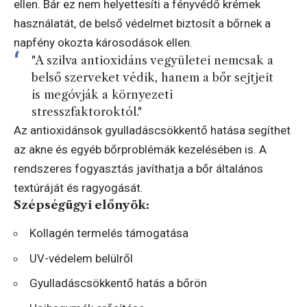
ellen. Bár ez nem helyettesíti a fényvédő krémek
használatát, de belső védelmet biztosít a bőrnek a
napfény okozta károsodások ellen.
"A szilva antioxidáns vegyületei nemcsak a
belső szerveket védik, hanem a bőr sejtjeit
is megóvják a környezeti
stresszfaktoroktól."
Az antioxidánsok gyulladáscsökkentő hatása segíthet
az akne és egyéb bőrproblémák kezelésében is. A
rendszeres fogyasztás javíthatja a bőr általános
textúráját és ragyogását.
Szépségügyi előnyök:
Kollagén termelés támogatása
UV-védelem belülről
Gyulladáscsökkentő hatás a bőrön