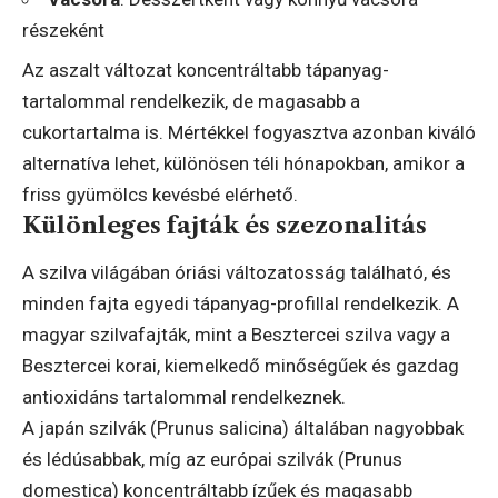
részeként
Az aszalt változat koncentráltabb tápanyag-
tartalommal rendelkezik, de magasabb a
cukortartalma is. Mértékkel fogyasztva azonban kiváló
alternatíva lehet, különösen téli hónapokban, amikor a
friss gyümölcs kevésbé elérhető.
Különleges fajták és szezonalitás
A szilva világában óriási változatosság található, és
minden fajta egyedi tápanyag-profillal rendelkezik. A
magyar szilvafajták, mint a Besztercei szilva vagy a
Besztercei korai, kiemelkedő minőségűek és gazdag
antioxidáns tartalommal rendelkeznek.
A japán szilvák (Prunus salicina) általában nagyobbak
és lédúsabbak, míg az európai szilvák (Prunus
domestica) koncentráltabb ízűek és magasabb