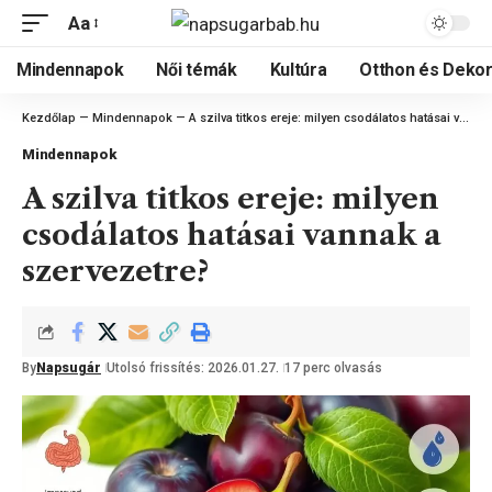
Aa
Mindennapok
Női témák
Kultúra
Otthon és Dekor
Kezdőlap
—
Mindennapok
—
A szilva titkos ereje: milyen csodálatos hatásai vannak a szervezetre?
Mindennapok
A szilva titkos ereje: milyen
csodálatos hatásai vannak a
szervezetre?
By
Napsugár
Utolsó frissítés: 2026.01.27.
17 perc olvasás