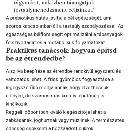
vágyunkat, miközben támogatjuk
testsúlymenedzsment céljainkat."
A prebiotikus hatás javítja a bél egészségét, ami
szoros kapcsolatban áll a testsúly szabályozással. Az
egészséges bélflóra segít optimalizálni a tápanyagok
felszívódását és a metabolikus folyamatokat.
Praktikus tanácsok: hogyan építsd
be az étrendedbe?
A szilva beépítése az étrendbe rendkívül egyszerű és
változatos lehet. A friss gyümölcs fogyasztása a
legegyszerűbb módja annak, hogy élvezhessük
előnyeit, de számos más kreatív lehetőség is
kínálkozik.
Reggeli időpontban kiváló kiegészítője lehet a
zabkásának, joghurtnak vagy müzlinek. A természetes
édesség csökkenti a hozzáadott cukrok