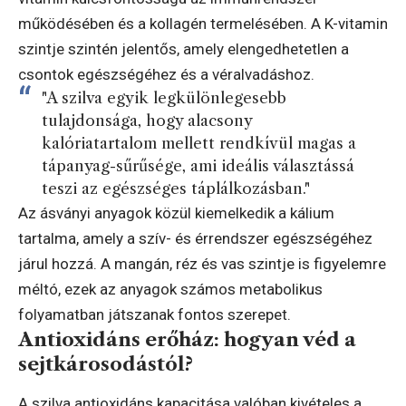
működésében és a kollagén termelésében. A K-vitamin
szintje szintén jelentős, amely elengedhetetlen a
csontok egészségéhez és a véralvadáshoz.
"A szilva egyik legkülönlegesebb
tulajdonsága, hogy alacsony
kalóriatartalom mellett rendkívül magas a
tápanyag-sűrűsége, ami ideális választássá
teszi az egészséges táplálkozásban."
Az ásványi anyagok közül kiemelkedik a kálium
tartalma, amely a szív- és érrendszer egészségéhez
járul hozzá. A mangán, réz és vas szintje is figyelemre
méltó, ezek az anyagok számos metabolikus
folyamatban játszanak fontos szerepet.
Antioxidáns erőház: hogyan véd a
sejtkárosodástól?
A szilva antioxidáns kapacitása valóban kivételes a