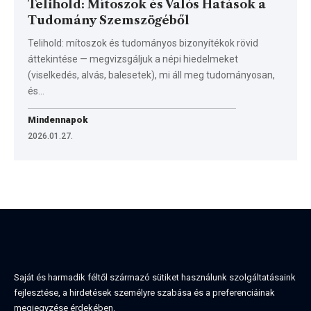
Telihold: Mítoszok és Valós Hatások a
Tudomány Szemszögéből
Telihold: mítoszok és tudományos bizonyítékok rövid
áttekintése — megvizsgáljuk a népi hiedelmeket
(viselkedés, alvás, balesetek), mi áll meg tudományosan,
és…
Mindennapok
2026.01.27.
Saját és harmadik féltől származó sütiket használunk szolgáltatásaink
fejlesztése, a hirdetések személyre szabása és a preferenciáinak
megjegyzése érdekében.