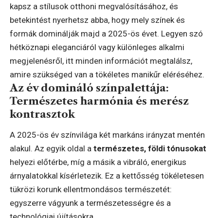
kapsz a stílusok otthoni megvalósításához, és
betekintést nyerhetsz abba, hogy mely színek és
formák dominálják majd a 2025-ös évet. Legyen szó
hétköznapi eleganciáról vagy különleges alkalmi
megjelenésről, itt minden információt megtalálsz,
amire szükséged van a tökéletes manikűr eléréséhez.
Az év domináló színpalettája:
Természetes harmónia és merész
kontrasztok
A 2025-ös év színvilága két markáns irányzat mentén
alakul. Az egyik oldal a
természetes, földi tónusokat
helyezi előtérbe, míg a másik a vibráló, energikus
árnyalatokkal kísérletezik. Ez a kettősség tökéletesen
tükrözi korunk ellentmondásos természetét:
egyszerre vágyunk a természetességre és a
technológiai újításokra.