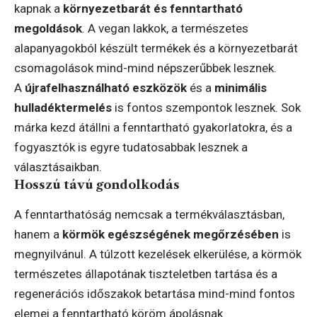
kapnak a
környezetbarát és fenntartható
megoldások
. A vegan lakkok, a természetes
alapanyagokból készült termékek és a környezetbarát
csomagolások mind-mind népszerűbbek lesznek.
A
újrafelhasználható eszközök
és a
minimális
hulladéktermelés
is fontos szempontok lesznek. Sok
márka kezd átállni a fenntartható gyakorlatokra, és a
fogyasztók is egyre tudatosabbak lesznek a
választásaikban.
Hosszú távú gondolkodás
A fenntarthatóság nemcsak a termékválasztásban,
hanem a
körmök egészségének megőrzésében
is
megnyilvánul. A túlzott kezelések elkerülése, a körmök
természetes állapotának tiszteletben tartása és a
regenerációs időszakok betartása mind-mind fontos
elemei a fenntartható köröm ápolásnak.