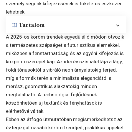
személyiségünk kifejezésének is tökéletes eszközei
lehetnek.
Tartalom
A 2025-ös köröm trendek egyedülálló módon ötvözik
a természetes szépséget a futurisztikus elemekkel,
miközben a fenntarthatóság és az egyéni kifejezés is
központi szerepet kap. Az idei év színpalettája a lágy,
földi tónusoktól a vibráló neon árnyalatokig terjed,
míg a formák terén a minimalista eleganciától a
merész, geometrikus alakzatokig minden
megtalálható. A technológiai fejlődésnek
köszönhetően új textúrák és fényhatások is
elérhetővé váltak.
Ebben az átfogó útmutatóban megismerkedhetsz az
év legizgalmasabb köröm trendjeit, praktikus tippeket