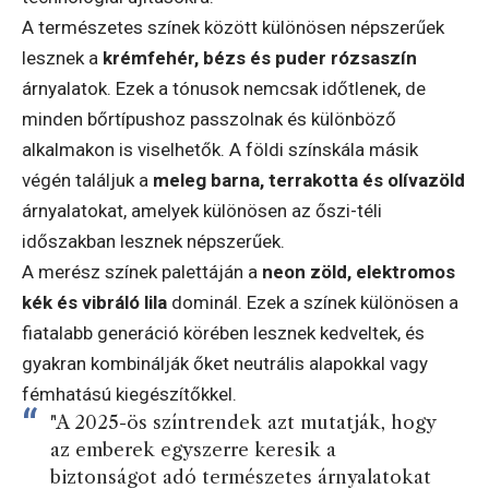
A természetes színek között különösen népszerűek
lesznek a
krémfehér, bézs és puder rózsaszín
árnyalatok. Ezek a tónusok nemcsak időtlenek, de
minden bőrtípushoz passzolnak és különböző
alkalmakon is viselhetők. A földi színskála másik
végén találjuk a
meleg barna, terrakotta és olívazöld
árnyalatokat, amelyek különösen az őszi-téli
időszakban lesznek népszerűek.
A merész színek palettáján a
neon zöld, elektromos
kék és vibráló lila
dominál. Ezek a színek különösen a
fiatalabb generáció körében lesznek kedveltek, és
gyakran kombinálják őket neutrális alapokkal vagy
fémhatású kiegészítőkkel.
"A 2025-ös színtrendek azt mutatják, hogy
az emberek egyszerre keresik a
biztonságot adó természetes árnyalatokat