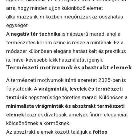
arra, hogy minden ujjon különböző elemet
alkalmazzunk, miközben megőrizzük az összhatás
egységét.
A
negatív tér technika
is népszerű marad, ahol a
természetes köröm színe is része a mintának. Ez a
módszer különösen elegáns hatást kelt és praktikus
is, mivel kevesebb lakk használatát igényli.
Természeti motívumok és absztrakt elemek
A természeti motívumok iránti szeretet 2025-ben is
folytatódik. A
virágminták, levelek és természeti
textúrák
népszerűsége töretlen marad. Különösen a
minimalista virágminták és absztrakt természeti
elemek
lesznek divatosak, amelyek finom eleganciát
kölcsönöznek a körmöknek.
Az absztrakt elemek között találjuk a
foltos