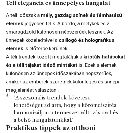
Téli elegancia és ünnepélyes hangulat
A téli időszak a
mély, gazdag színek és fémhatású
elemek
jegyében telik. A bordó, a mélykék és a
smaragdzöld különösen népszerűek lesznek. Az
ünnepek közeledtével a
csillogó és holografikus
elemek
is előtérbe kerülnek.
A téli trendek között megtaláljuk a
kristály hatásokat
és a téli tájakat idéző mintákat
is. Ezek a elemek
különösen az ünnepek időszakában népszerűek,
amikor az emberek szeretnek különleges és ünnepi
megjelenést választani.
"A szezonális trendek követése
lehetőséget ad arra, hogy a körömdíszítés
harmonizáljon a természet változásaival és
a belső hangulatunkkal."
Praktikus tippek az otthoni