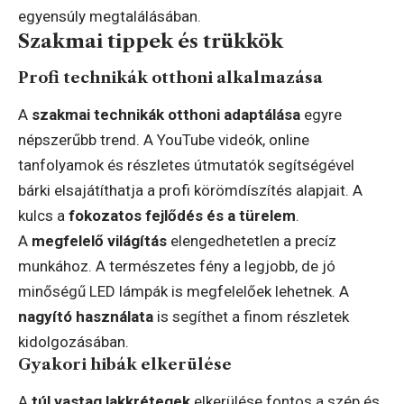
egyensúly megtalálásában.
Szakmai tippek és trükkök
Profi technikák otthoni alkalmazása
A
szakmai technikák otthoni adaptálása
egyre
népszerűbb trend. A YouTube videók, online
tanfolyamok és részletes útmutatók segítségével
bárki elsajátíthatja a profi körömdíszítés alapjait. A
kulcs a
fokozatos fejlődés és a türelem
.
A
megfelelő világítás
elengedhetetlen a precíz
munkához. A természetes fény a legjobb, de jó
minőségű LED lámpák is megfelelőek lehetnek. A
nagyító használata
is segíthet a finom részletek
kidolgozásában.
Gyakori hibák elkerülése
A
túl vastag lakkrétegek
elkerülése fontos a szép és