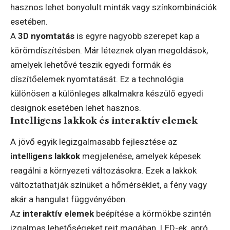
hasznos lehet bonyolult minták vagy színkombinációk
esetében.
A
3D nyomtatás
is egyre nagyobb szerepet kap a
körömdíszítésben. Már léteznek olyan megoldások,
amelyek lehetővé teszik egyedi formák és
díszítőelemek nyomtatását. Ez a technológia
különösen a különleges alkalmakra készülő egyedi
designok esetében lehet hasznos.
Intelligens lakkok és interaktív elemek
A jövő egyik legizgalmasabb fejlesztése az
intelligens lakkok
megjelenése, amelyek képesek
reagálni a környezeti változásokra. Ezek a lakkok
változtathatják színüket a hőmérséklet, a fény vagy
akár a hangulat függvényében.
Az
interaktív elemek
beépítése a körmökbe szintén
izgalmas lehetőségeket rejt magában. LED-ek, apró