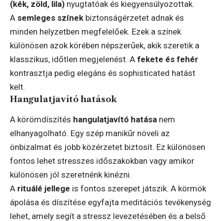
(kék, zöld, lila)
nyugtatóak és kiegyensúlyozottak.
A
semleges színek
biztonságérzetet adnak és
minden helyzetben megfelelőek. Ezek a színek
különösen azok körében népszerűek, akik szeretik a
klasszikus, időtlen megjelenést. A
fekete és fehér
kontrasztja pedig elegáns és sophisticated hatást
kelt.
Hangulatjavító hatások
A körömdíszítés
hangulatjavító hatása
nem
elhanyagolható. Egy szép manikűr növeli az
önbizalmat és jobb közérzetet biztosít. Ez különösen
fontos lehet stresszes időszakokban vagy amikor
különösen jól szeretnénk kinézni.
A
rituálé jellege
is fontos szerepet játszik. A körmök
ápolása és díszítése egyfajta meditációs tevékenység
lehet, amely segít a stressz levezetésében és a belső