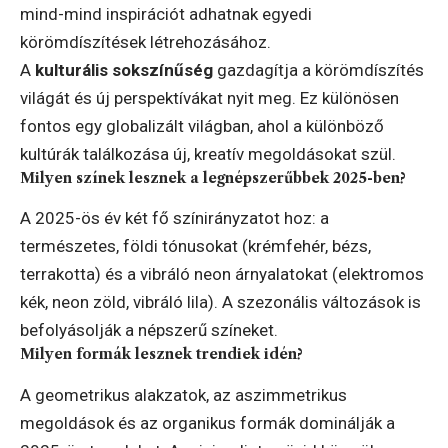
mind-mind inspirációt adhatnak egyedi
körömdíszítések létrehozásához.
A
kulturális sokszínűség
gazdagítja a körömdíszítés
világát és új perspektívákat nyit meg. Ez különösen
fontos egy globalizált világban, ahol a különböző
kultúrák találkozása új, kreatív megoldásokat szül.
Milyen színek lesznek a legnépszerűbbek 2025-ben?
A 2025-ös év két fő színirányzatot hoz: a
természetes, földi tónusokat (krémfehér, bézs,
terrakotta) és a vibráló neon árnyalatokat (elektromos
kék, neon zöld, vibráló lila). A szezonális változások is
befolyásolják a népszerű színeket.
Milyen formák lesznek trendiek idén?
A geometrikus alakzatok, az aszimmetrikus
megoldások és az organikus formák dominálják a