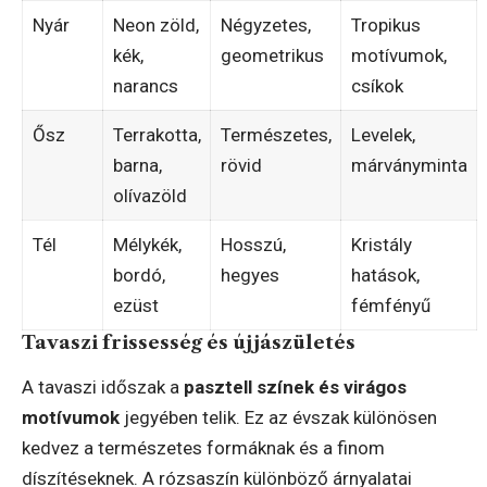
Nyár
Neon zöld,
Négyzetes,
Tropikus
kék,
geometrikus
motívumok,
narancs
csíkok
Ősz
Terrakotta,
Természetes,
Levelek,
barna,
rövid
márványminta
olívazöld
Tél
Mélykék,
Hosszú,
Kristály
bordó,
hegyes
hatások,
ezüst
fémfényű
Tavaszi frissesség és újjászületés
A tavaszi időszak a
pasztell színek és virágos
motívumok
jegyében telik. Ez az évszak különösen
kedvez a természetes formáknak és a finom
díszítéseknek. A rózsaszín különböző árnyalatai