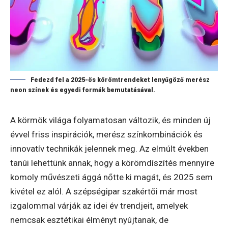
Fedezd fel a 2025-ös körömtrendeket lenyűgöző merész
neon színek és egyedi formák bemutatásával.
A körmök világa folyamatosan változik, és minden új
évvel friss inspirációk, merész színkombinációk és
innovatív technikák jelennek meg. Az elmúlt években
tanúi lehettünk annak, hogy a körömdíszítés mennyire
komoly művészeti ággá nőtte ki magát, és 2025 sem
kivétel ez alól. A szépségipar szakértői már most
izgalommal várják az idei év trendjeit, amelyek
nemcsak esztétikai élményt nyújtanak, de