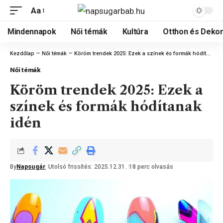
Aa
Mindennapok
Női témák
Kultúra
Otthon és Dekor
Kezdőlap
—
Női témák
—
Köröm trendek 2025: Ezek a színek és formák hódítanak idén
Női témák
Köröm trendek 2025: Ezek a
színek és formák hódítanak
idén
By
Napsugár
Utolsó frissítés: 2025.12.31.
18 perc olvasás