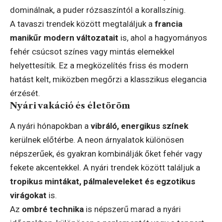
dominálnak, a puder rózsaszíntól a korallszínig.
A tavaszi trendek között megtaláljuk a
francia
manikűr modern változatait
is, ahol a hagyományos
fehér csúcsot színes vagy mintás elemekkel
helyettesítik. Ez a megközelítés friss és modern
hatást kelt, miközben megőrzi a klasszikus elegancia
érzését.
Nyári vakáció és életöröm
A nyári hónapokban a
vibráló, energikus színek
kerülnek előtérbe. A neon árnyalatok különösen
népszerűek, és gyakran kombinálják őket fehér vagy
fekete akcentekkel. A nyári trendek között találjuk a
tropikus mintákat, pálmaleveleket és egzotikus
virágokat
is.
Az
ombré technika
is népszerű marad a nyári