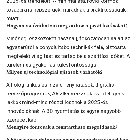
2025-ös trendeket. A minimalista, rövid körmök
továbbra is népszerűek maradnak a praktikusságuk
miatt.
Hogyan valósíthatom meg otthon a profi hatásokat?
Minőségi eszközöket használj, fokozatosan halad az
egyszerűtől a bonyolultabb technikák felé, biztosíts
megfelelő világítást és tartsd be a szárítási időket. A
türelem és gyakorlás kulcsfontosságú.
Milyen új technológiai újítások várhatók?
A holografikus és irizáló fényhatások, digitális
tervezőprogramok, AR alkalmazások és intelligens
lakkok mind-mind részei lesznek a 2025-ös
innovációknak. A 3D nyomtatás is egyre nagyobb
szerepet kap.
Mennyire fontosak a fenntartható megoldások?
A környezettudatosság egyre nagyobb szerepet kap.