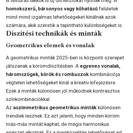
A textúrás lakkok is új dimenziókat nyitnak meg. A
homokszerű, bársonyos vagy kőhatású
felületek
mind-mind izgalmas lehetőségeket kínálnak azok
számára, akik szeretik a tapintható különbségeket is.
Díszítési technikák és minták
Geometrikus elemek és vonalak
A geometrikus minták 2025-ben is központi szerepet
játszanak a körömdíszítésben. A
egyenes vonalak,
háromszögek, körök és rombuszok
kombinációja
végtelen lehetőségeket kínál a kreatív kifejezésre.
Ezek a minták különösen jól működnek kontrasztos
színkombinációkkal.
Az
aszimmetrikus geometrikus minták
különösen
trendiek lesznek. Ez azt jelenti, hogy minden köröm
más-más mintát kaphat, de mégis harmonikus
egészet alkotnak. Ez a megközelítés lehetőséget ad