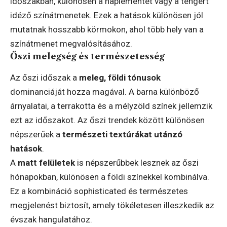
időszakban, különösen a naplementét vagy a tengert
idéző színátmenetek. Ezek a hatások különösen jól
mutatnak hosszabb körmokon, ahol több hely van a
színátmenet megvalósításához.
Őszi melegség és természetesség
Az őszi időszak a
meleg, földi tónusok
dominanciáját hozza magával. A barna különböző
árnyalatai, a terrakotta és a mélyzöld színek jellemzik
ezt az időszakot. Az őszi trendek között különösen
népszerűek a
természeti textúrákat utánzó
hatások
.
A
matt felületek
is népszerűbbek lesznek az őszi
hónapokban, különösen a földi színekkel kombinálva.
Ez a kombináció sophisticated és természetes
megjelenést biztosít, amely tökéletesen illeszkedik az
évszak hangulatához.