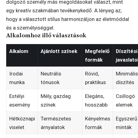
dolgozó személy más megoldásokat választ, mint
egy kreatív szakmában tevékenykedő. A lényeg az,
hogy a választott stílus harmonizáljon az életmóddal
és a személyiséggel.
Alkalomhoz illő választások
Alkalom
Ajánlott színek
Megfelelő
Díszítési
formák
javaslato
Irodai
Neutrális
Rövid,
Minimális
munka
tónusok
praktikus
díszítés
Estélyi
Mély, gazdag
Elegáns,
Csillogó
esemény
színek
hosszabb
elemek
Hétköznapi
Természetes
Kényelmes
Egyszerű
viselet
árnyalatok
formák
minták