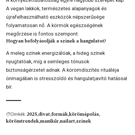
A vegan lakkok, természetes alapanyagok és
újrafelhasználható eszközök népszerűsége
folyamatosan nő. A körmök egészségének
megőrzése is fontos szempont.
Hogyan befolyásolják a színek a hangulatot?
A meleg színek energizálóak, a hideg színek
nyugtatóak, míg a semleges tónusok
biztonságérzetet adnak. A körömdíszítés rituáléja
önmagában is stresszoldó és hangulatjavító hatással
bír.
2025
divat
formák
körömápolás
Címkék:
körömtrendek
manikűr
nailart
színek