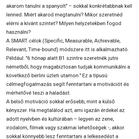
akarom tanulni a spanyolt" – sokkal konkrétabbnak kell
lenned. Miért akarod megtanulni? Mikor szeretnéd
elérni a kívánt szintet? Milyen helyzetekben fogod
használni?
A SMART célok (Specific, Measurable, Achievable,
Relevant, Time-bound) módszere itt is alkalmazható.
Például: "6 hónap alatt B1 szintre szeretnék jutni
németből, hogy magabiztosan tudjak kommunikálni a
következő berlini üzleti utamon." Ez a típusú
célmegfogalmazás segít fenntartani a motivációt és
mérhetővé teszi a haladást.
A belső motiváció sokkal erősebb, mint a külső
kényszer. Ha megtalálod azt, ami igazán érdekel az
adott nyelvben és kultúrában – legyen az zene,
irodalom, filmek vagy szakmai lehetőségek -, akkor
sokkal könnyebb lesz fenntartani a lelkesedést a