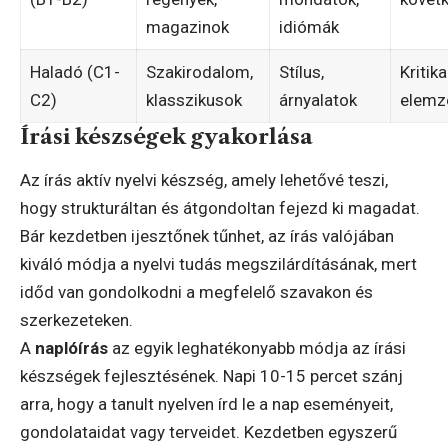
magazinok
idiómák
Haladó (C1-
Szakirodalom,
Stílus,
Kritika
C2)
klasszikusok
árnyalatok
elemz
Írási készségek gyakorlása
Az írás aktív nyelvi készség, amely lehetővé teszi,
hogy strukturáltan és átgondoltan fejezd ki magadat.
Bár kezdetben ijesztőnek tűnhet, az írás valójában
kiváló módja a nyelvi tudás megszilárdításának, mert
időd van gondolkodni a megfelelő szavakon és
szerkezeteken.
A
naplóírás
az egyik leghatékonyabb módja az írási
készségek fejlesztésének. Napi 10-15 percet szánj
arra, hogy a tanult nyelven írd le a nap eseményeit,
gondolataidat vagy terveidet. Kezdetben egyszerű