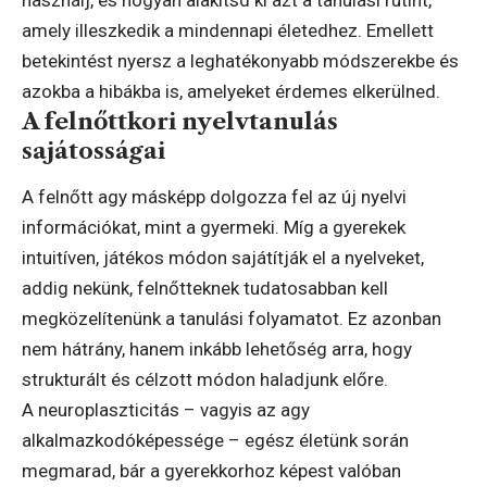
amely illeszkedik a mindennapi életedhez. Emellett
betekintést nyersz a leghatékonyabb módszerekbe és
azokba a hibákba is, amelyeket érdemes elkerülned.
A felnőttkori nyelvtanulás
sajátosságai
A felnőtt agy másképp dolgozza fel az új nyelvi
információkat, mint a gyermeki. Míg a gyerekek
intuitíven, játékos módon sajátítják el a nyelveket,
addig nekünk, felnőtteknek tudatosabban kell
megközelítenünk a tanulási folyamatot. Ez azonban
nem hátrány, hanem inkább lehetőség arra, hogy
strukturált és célzott módon haladjunk előre.
A neuroplaszticitás – vagyis az agy
alkalmazkodóképessége – egész életünk során
megmarad, bár a gyerekkorhoz képest valóban