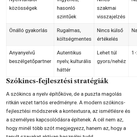
közösségek
hasonló
szakmai
szintűek
visszajelzés
Önálló gyakorlás
Rugalmas,
Nincs külső
Na
költségmentes
értékelés
Anyanyelvű
Autentikus
Lehet túl
1-
beszélgetőpartner
nyelv, kulturális
gyors/nehéz
háttér
Szókincs-fejlesztési stratégiák
A szókincs a nyelv építőköve, de a puszta magolás
ritkán vezet tartós eredményre. A modern szókincs-
fejlesztési módszerek a kontextusra, az ismétlésre és
a személyes kapcsolódásra építenek. A cél nem az,
hogy minél több szót megjegyezz, hanem az, hogy a
tanult szavakat aktívan használni tudd.