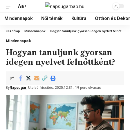
Aa
Mindennapok
Női témák
Kultúra
Otthon és Dekor
Kezdőlap
—
Mindennapok
—
Hogyan tanuljunk gyorsan idegen nyelvet felnőttként?
Mindennapok
Hogyan tanuljunk gyorsan
idegen nyelvet felnőttként?
By
Napsugár
Utolsó frissítés: 2025.12.31.
19 perc olvasás