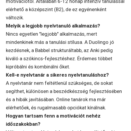
motivációtól. Általában 6-12 hónap intenzív tanulással
elérhető a középszint (B2), de ez egyénenként
változik.
Melyik a legjobb nyelvtanuló alkalmazás?
Nincs egyetlen "legjobb" alkalmazás, mert
mindenkinek más a tanulási stílusa. A Duolingo jó
kezdésnek, a Babbel strukturáltabb, az Anki pedig
kiváló a szókincs-fejlesztéshez. Érdemes többet
kipróbálni és kombinálni őket.
Kell-e nyelvtanár a sikeres nyelvtanuláshoz?
A nyelvtanár nem feltétlenül szükséges, de sokat
segíthet, különösen a beszédkészség fejlesztésében
és a hibák javításában. Online tanárok ma már
elérhetőek, és rugalmasabb opciókat kínálnak.
Hogyan tartsam fenn a motivációt nehéz
időszakokban?