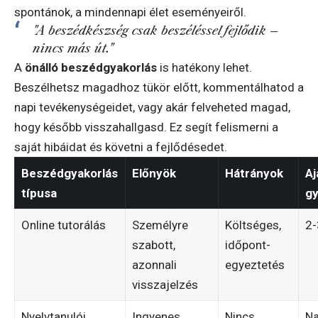
spontánok, a mindennapi élet eseményeiről.
"A beszédkészség csak beszéléssel fejlődik –
nincs más út."
A
önálló beszédgyakorlás
is hatékony lehet.
Beszélhetsz magadhoz tükör előtt, kommentálhatod a
napi tevékenységeidet, vagy akár felveheted magad,
hogy később visszahallgasd. Ez segít felismerni a
saját hibáidat és követni a fejlődésedet.
Beszédgyakorlás
Előnyök
Hátrányok
Aj
típusa
gy
Online tutorálás
Személyre
Költséges,
2-
szabott,
időpont-
azonnali
egyeztetés
visszajelzés
Nyelvtanulói
Ingyenes,
Nincs
Na