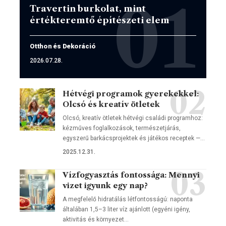
Travertin burkolat, mint
értékteremtő építészeti elem
Otthon és Dekoráció
2026.07.28.
Hétvégi programok gyerekekkel:
Olcsó és kreatív ötletek
Olcsó, kreatív ötletek hétvégi családi programhoz:
kézműves foglalkozások, természetjárás,
egyszerű barkácsprojektek és játékos receptek —…
2025.12.31.
Vízfogyasztás fontossága: Mennyi
vizet igyunk egy nap?
A megfelelő hidratálás létfontosságú: naponta
általában 1,5–3 liter víz ajánlott (egyéni igény,
aktivitás és környezet…