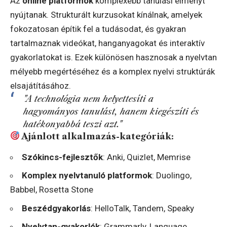
Az
online platformok
komplexebb tanulási élményt
nyújtanak. Strukturált kurzusokat kínálnak, amelyek
fokozatosan építik fel a tudásodat, és gyakran
tartalmaznak videókat, hanganyagokat és interaktív
gyakorlatokat is. Ezek különösen hasznosak a nyelvtan
mélyebb megértéséhez és a komplex nyelvi struktúrák
elsajátításához.
"A technológia nem helyettesíti a
hagyományos tanulást, hanem kiegészíti és
hatékonyabbá teszi azt."
Ajánlott alkalmazás-kategóriák:
Szókincs-fejlesztők
: Anki, Quizlet, Memrise
Komplex nyelvtanuló platformok
: Duolingo,
Babbel, Rosetta Stone
Beszédgyakorlás
: HelloTalk, Tandem, Speaky
Nyelvtan-gyakorlók
: Grammarly, Language