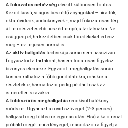
A
fokozatos nehézség
elve itt különösen fontos.
Kezdd lassú, világos beszédű anyagokkal – híradók,
oktatóvideók, audiokönyvek -, majd fokozatosan térj
át természetesebb beszédtempójú tartalmakra. Ne
csüggedj el, ha kezdetben csak töredékeket értesz
meg – ez teljesen normális.
Az
aktív hallgatás
technikája során nem passzívan
fogyasztod a tartalmat, hanem tudatosan figyelsz
bizonyos elemekre. Egy adott meghallgatás során
koncentrálhatsz a főbb gondolatokra, máskor a
részletekre, harmadszor pedig például csak az
ismeretlen szavakra.
A
többszörös meghallgatás
rendkívül hatékony
módszer. Ugyanazt a rövid szöveget (2-3 perces)
hallgasd meg többször egymás után. Első alkalommal
próbáld megérteni a lényeget, másodszorra figyelj a