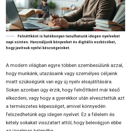
Felnőttként is hatékonyan tanulhatunk idegen nyelveket
napi szinten. Használjunk könyveket és digitális eszközöket,
hogy javítsuk nyelvi készségeinket.
A modern világban egyre többen szembesülünk azzal,
hogy munkánk, utazásaink vagy személyes céljaink
miatt szükségünk van egy új nyelv elsajátítására.
Sokan azonban úgy érzik, hogy felnőttként már késő
elkezdeni, vagy hogy a gyerekkor után elvesztettük azt
a természetes képességet, amivel könnyedén
felszedhetünk egy idegen nyelvet. Ez a félelem és
kétely sokakat visszatart attól, hogy belevágjon ebbe
az izgalmas kalandba.