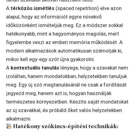
A
térközös ismétlés
(spaced repetition) elve azon
alapul, hogy az információt egyre növekvő
időközönként ismételjük meg. Ez a módszer sokkal
hatékonyabb, mint a hagyományos magolás, mert
figyelembe veszi az emberi memória működését. A
modern alkalmazások automatikusan számolják ki,
mikor kell egy-egy szót újra gyakorolni.
A
kontextuális tanulás
lényege, hogy a szavakat nem
izoláltan, hanem mondatokban, helyzetekben tanuljuk
meg. Egy új szó megtanulásánál ne csak a fordítását
jegyezd meg, hanem azt is, hogyan használják
természetes környezetben. Készíts saját mondatokat
az új szavakkal, és próbáld őket valós helyzetekben
alkalmazni.
Hatékony szókincs-építési technikák: