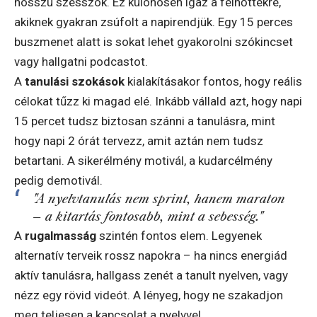
hosszú szesszók. Ez különösen igaz a felnőttekre,
akiknek gyakran zsúfolt a napirendjük. Egy 15 perces
buszmenet alatt is sokat lehet gyakorolni szókincset
vagy hallgatni podcastot.
A
tanulási szokások
kialakításakor fontos, hogy reális
célokat tűzz ki magad elé. Inkább vállald azt, hogy napi
15 percet tudsz biztosan szánni a tanulásra, mint
hogy napi 2 órát tervezz, amit aztán nem tudsz
betartani. A sikerélmény motivál, a kudarcélmény
pedig demotivál.
"A nyelvtanulás nem sprint, hanem maraton
– a kitartás fontosabb, mint a sebesség."
A
rugalmasság
szintén fontos elem. Legyenek
alternatív terveik rossz napokra – ha nincs energiád
aktív tanulásra, hallgass zenét a tanult nyelven, vagy
nézz egy rövid videót. A lényeg, hogy ne szakadjon
meg teljesen a kapcsolat a nyelvvel.