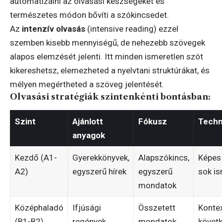
automatizálni az olvasási készségeket és
természetes módon bővíti a szókincsedet.
Az
intenzív olvasás
(intensive reading) ezzel
szemben kisebb mennyiségű, de nehezebb szövegek
alapos elemzését jelenti. Itt minden ismeretlen szót
kikereshetsz, elemezheted a nyelvtani struktúrákat, és
mélyen megértheted a szöveg jelentését.
Olvasási stratégiák szintenkénti bontásban:
Szint
Ajánlott
Fókusz
Techn
anyagok
Kezdő (A1-
Gyerekkönyvek,
Alapszókincs,
Képes 
A2)
egyszerű hírek
egyszerű
sok is
mondatok
Középhaladó
Ifjúsági
Összetett
Konte
(B1-B2)
regények,
mondatok,
követ