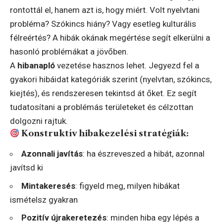
rontottál el, hanem azt is, hogy miért. Volt nyelvtani
probléma? Szókincs hiány? Vagy esetleg kulturális
félreértés? A hibák okának megértése segít elkerülni a
hasonló problémákat a jövőben.
A
hibanapló
vezetése hasznos lehet. Jegyezd fel a
gyakori hibáidat kategóriák szerint (nyelvtan, szókincs,
kiejtés), és rendszeresen tekintsd át őket. Ez segít
tudatosítani a problémás területeket és célzottan
dolgozni rajtuk.
Konstruktív hibakezelési stratégiák:
Azonnali javítás
: ha észreveszed a hibát, azonnal
javítsd ki
Mintakeresés
: figyeld meg, milyen hibákat
ismételsz gyakran
Pozitív újrakeretezés
: minden hiba egy lépés a