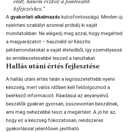
előtt, hanem eszköz a pontosabb
kifejezéshez."
A
gyakorlati alkalmazás
kulcsfontosságú. Minden új
nyelvtani szabályt azonnal próbálj ki saját
mondatokban. Ne elégedj meg azzal, hogy megérted
a magyarázatot – használd is! Készíts
példamondatokat a saját életedből, így személyessé
és emlékezetesebbé teszed a tanultakat.
Hallás utáni értés fejlesztése
A hallás utáni értés talán a legösszetettebb nyelvi
készség, mert valós időben kell feldolgoznod a
beérkező információt. Ráadásul az anyanyelvű
beszélők gyakran gyorsan, összevontan beszélnek,
ami még nehezebbé teszi a megértést. A jó hír az,
hogy ez a készség fokozatosan, rendszeres
gyakorlással jelentősen javítható.