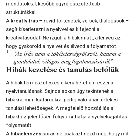
mondatokkal, később egyre összetettebb
struktúrákkal.
A
kreatív írás
– rövid történetek, versek, dialógusok –
segít kísérletezni a nyelvvel és kifejezni a
kreativitásodat. Ne izgulj a hibák miatt, a lényeg az,
hogy gyakorold a nyelvet és élvezd a folyamatot.
"Az írás nem a tökéletességről szól, hanem a
gondolatok világos megfogalmazásáról."
Hibák kezelése és tanulás belőlük
A hibák természetes és elkerülhetetlen részei a
nyelvtanulásnak. Sajnos sokan úgy tekintenek a
hibákra, mint kudarcokra, pedig valójában értékes
tanulási lehetőségek. A megfelelő hozzáállás a
hibákhoz jelentősen felgyorsíthatja a nyelvelsajátítás
folyamatát.
A
hibaelemzés
során ne csak azt nézd meg, hogy mit