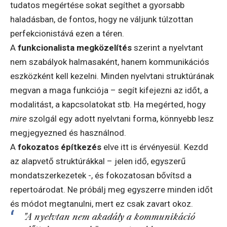
tudatos megértése sokat segíthet a gyorsabb
haladásban, de fontos, hogy ne váljunk túlzottan
perfekcionistává ezen a téren.
A
funkcionalista megközelítés
szerint a nyelvtant
nem szabályok halmasaként, hanem kommunikációs
eszközként kell kezelni. Minden nyelvtani struktúrának
megvan a maga funkciója – segít kifejezni az időt, a
modalitást, a kapcsolatokat stb. Ha megérted, hogy
mire
szolgál egy adott nyelvtani forma, könnyebb lesz
megjegyezned és használnod.
A
fokozatos építkezés
elve itt is érvényesül. Kezdd
az alapvető struktúrákkal – jelen idő, egyszerű
mondatszerkezetek -, és fokozatosan bővítsd a
repertoárodat. Ne próbálj meg egyszerre minden időt
és módot megtanulni, mert ez csak zavart okoz.
"A nyelvtan nem akadály a kommunikáció