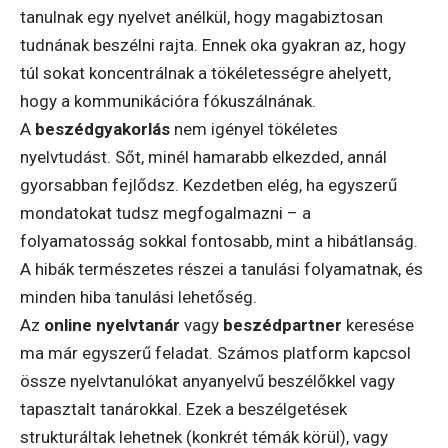
tanulnak egy nyelvet anélkül, hogy magabiztosan
tudnának beszélni rajta. Ennek oka gyakran az, hogy
túl sokat koncentrálnak a tökéletességre ahelyett,
hogy a kommunikációra fókuszálnának.
A
beszédgyakorlás
nem igényel tökéletes
nyelvtudást. Sőt, minél hamarabb elkezded, annál
gyorsabban fejlődsz. Kezdetben elég, ha egyszerű
mondatokat tudsz megfogalmazni – a
folyamatosság sokkal fontosabb, mint a hibátlanság.
A hibák természetes részei a tanulási folyamatnak, és
minden hiba tanulási lehetőség.
Az
online nyelvtanár
vagy
beszédpartner
keresése
ma már egyszerű feladat. Számos platform kapcsol
össze nyelvtanulókat anyanyelvű beszélőkkel vagy
tapasztalt tanárokkal. Ezek a beszélgetések
strukturáltak lehetnek (konkrét témák körül), vagy