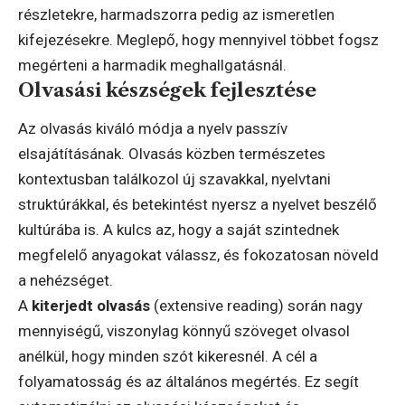
részletekre, harmadszorra pedig az ismeretlen
kifejezésekre. Meglepő, hogy mennyivel többet fogsz
megérteni a harmadik meghallgatásnál.
Olvasási készségek fejlesztése
Az olvasás kiváló módja a nyelv passzív
elsajátításának. Olvasás közben természetes
kontextusban találkozol új szavakkal, nyelvtani
struktúrákkal, és betekintést nyersz a nyelvet beszélő
kultúrába is. A kulcs az, hogy a saját szintednek
megfelelő anyagokat válassz, és fokozatosan növeld
a nehézséget.
A
kiterjedt olvasás
(extensive reading) során nagy
mennyiségű, viszonylag könnyű szöveget olvasol
anélkül, hogy minden szót kikeresnél. A cél a
folyamatosság és az általános megértés. Ez segít