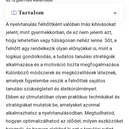
Tartalom
A nyelvtanulás felnőttként valóban más kihívásokat
jelent, mint gyermekkorban, de ez nem jelenti azt,
hogy lehetetlen vagy túlságosan nehéz lenne. Sőt, a
felnőtt agy rendelkezik olyan előnyökkel is, mint a
logikus gondolkodás, a tudatos tanulási stratégiák
alkalmazása és a motiváció tiszta megfogalmazása.
Különböző módszerek és megközelítések léteznek,
amelyek figyelembe veszik a felnőttek sajátos
tanulási szükségleteit és életkörülményeit.
Ebben az útmutatóban olyan praktikus technikákat és
stratégiákat mutatok be, amelyeket azonnal
alkalmazhatsz a nyelvtanulásodban. Megtudhatod,
hogyan optimalizálhatod az idődet, milyen eszközöket
használj, és hogyan alakítsd ki azt a tanulási rutint,