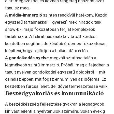
alatt megszokod, és közben rengeteg hasznos szót
tanulsz meg.
A
média-immerzió
szintén rendkívül hatékony. Kezdd
egyszerű tartalmakkal – gyerekfilmek, híradók, talk
show-k -, majd fokozatosan térj át komplexebb
tartalmakra. A felirat használata vitatott kérdés:
kezdetben segíthet, de később érdemes fokozatosan
leépíteni, hogy fejlődjön a hallás utáni értés.
A
gondolkodás nyelve
megváltoztatása talán a
legmélyebb szintű immerzió. Próbálj meg a fejedben a
tanult nyelven gondolkodni egyszerű dolgokról – mit
csinálsz éppen, mit fogsz enni, milyen az időjárás. Ez
kezdetben furcsa lehet, de idővel természetessé válik.
Beszédgyakorlás és kommunikáció
A beszédkészség fejlesztése gyakran a legnagyobb
kihívást jelenti a nyelvtanulók számára. Sokan évekig