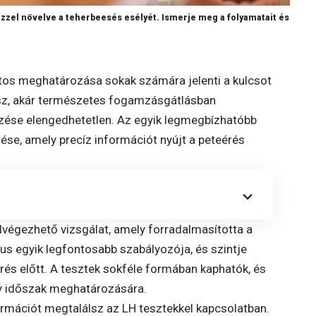
ezzel növelve a teherbeesés esélyét. Ismerje meg a folyamatait és
tos meghatározása sokak számára jelenti a kulcsot
rsz, akár természetes fogamzásgátlásban
ezése elengedhetetlen. Az egyik legmegbízhatóbb
ése, amely precíz információt nyújt a peteérés
elvégezhető vizsgálat, amely forradalmasította a
us egyik legfontosabb szabályozója, és szintje
s előtt. A tesztek sokféle formában kaphatók, és
y időszak meghatározására.
rmációt megtalálsz az LH tesztekkel kapcsolatban.