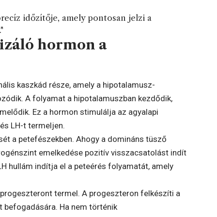
ecíz időzítője, amely pontosan jelzi a
"
izáló hormon a
ális kaszkád része, amely a hipotalamusz-
ozódik. A folyamat a hipotalamuszban kezdődik,
melődik. Ez a hormon stimulálja az agyalapi
 és LH-t termeljen.
rését a petefészekben. Ahogy a domináns tüsző
rogénszint emelkedése pozitív visszacsatolást indít
LH hullám indítja el a peteérés folyamatát, amely
 progeszteront termel. A progeszteron felkészíti a
t befogadására. Ha nem történik