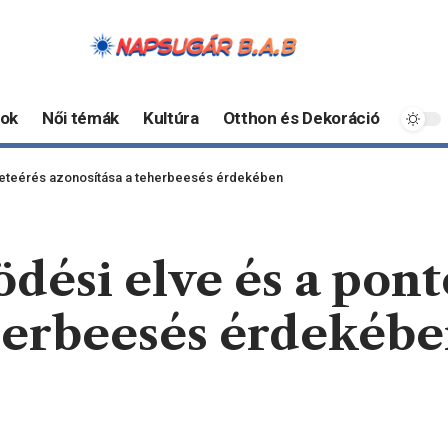
ok
Női témák
Kultúra
Otthon és Dekoráció
peteérés azonosítása a teherbeesés érdekében
dési elve és a pont
eherbeesés érdekéb