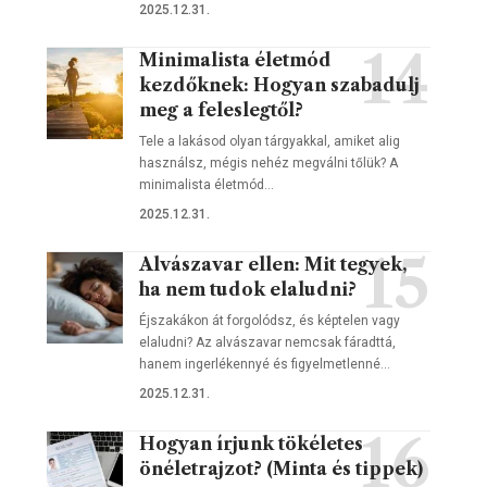
2025.12.31.
Minimalista életmód
kezdőknek: Hogyan szabadulj
meg a feleslegtől?
Tele a lakásod olyan tárgyakkal, amiket alig
használsz, mégis nehéz megválni tőlük? A
minimalista életmód…
2025.12.31.
Alvászavar ellen: Mit tegyek,
ha nem tudok elaludni?
Éjszakákon át forgolódsz, és képtelen vagy
elaludni? Az alvászavar nemcsak fáradttá,
hanem ingerlékennyé és figyelmetlenné…
2025.12.31.
Hogyan írjunk tökéletes
önéletrajzot? (Minta és tippek)