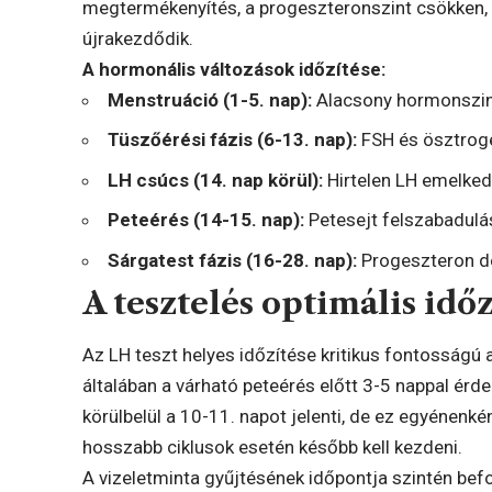
megtermékenyítés, a progeszteronszint csökken, 
újrakezdődik.
A hormonális változások időzítése:
Menstruáció (1-5. nap):
Alacsony hormonszi
Tüszőérési fázis (6-13. nap):
FSH és ösztrog
LH csúcs (14. nap körül):
Hirtelen LH emelke
Peteérés (14-15. nap):
Petesejt felszabadulá
Sárgatest fázis (16-28. nap):
Progeszteron d
A tesztelés optimális idő
Az LH teszt helyes időzítése kritikus fontosságú
általában a várható peteérés előtt 3-5 nappal ér
körülbelül a 10-11. napot jelenti, de ez egyénenké
hosszabb ciklusok esetén később kell kezdeni.
A vizeletminta gyűjtésének időpontja szintén be