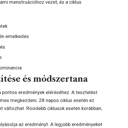
ami menstruációhoz vezet, és a ciklus
ntek
én emelkedés
dés
s
ominancia
zítése és módszertana
 a pontos eredmények eléréséhez. A tesztelést
demes megkezdeni. 28 napos ciklus esetén ez
nt változhat. Rövidebb ciklusok esetén korábban,
folyásolja az eredményt. A legjobb eredményeket