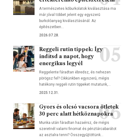
A természetes kőburkolatok kiválasztása ma
már jóval többet jelent egy egyszerű
burkolóanyag kiválasztásánál. Az
építészetben…
2026.07.28.
Reggeli rutin tippek: Így
indítsd a napot, hogy
energikus legyél
Reggelente fáradtan ébredsz, és nehezen
pörögsz fel? Cikkünkben egyszerű, mégis
hatékony reggeli rutin tippeket mutatunk,…
2025.12.31.
Gyors és olcsó vacsora ötletek
30 perc alatt hétköznapokra
Munka után fáradtan hazaérsz, de mégis
szeretnél valami finomat és pénztárcabarátot
az asztalra tenni? Összegyűjtöttünk…