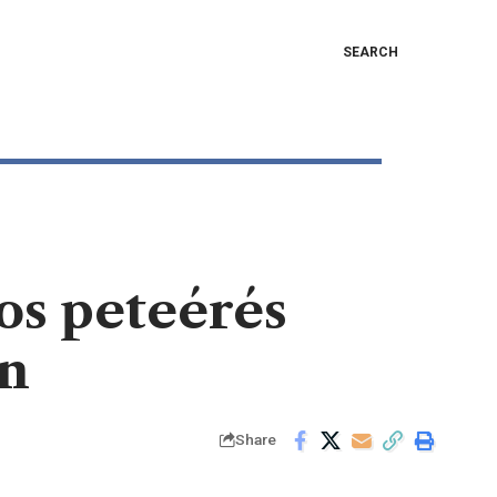
SEARCH
os peteérés
en
Share