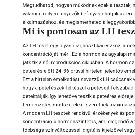
Megtudhatod, hogyan működnek ezek a tesztek, m
valamint milyen tényezők befolyásolhatják az ere
alkalmazáshoz, és megismerheted a leggyakoribb 
Mi is pontosan az LH tesz
Az LH teszt egy olyan diagnosztikai eszköz, amely
koncentrációját méri. Ez a hormon az agyalapi mi
játszik a női reprodukciós ciklusban. A hormon szi
peteérés előtt 24-36 órával hirtelen, jelentős eme
Ezt a hirtelen emelkedést nevezzük LH csúcsnak v
hogy a petefészek felkészül a petesejt felszabadí
detektálják, így lehetővé teszik a peteérés előre
természetes módszerekkel szeretnék maximalizál
A modern LH tesztek rendkívül érzékenyek és po
koncentrációjú hormonszintet is, ami elegendő 
többsége színváltozással, digitális kijelzővel vag