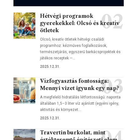
Hétvégi programok
gyerekekkel: Olcsó és kreatív
ötletek
Olcsó, kreatív ötletek hétvégi családi
programhoz: kézműves foglalkozások,
természetjárás, egyszerű barkácsprojektek és
játékos receptek —…
2025.12.31.
Vízfogyasztás fontossága:
Mennyi vizet igyunk egy nap?
A megfelelő hidratálás létfontosságú: naponta
általában 1,5–3 liter víz ajánlott (egyéni igény,
aktivitás és környezet…
2025.12.31.
Travertin burkolat, mint
értékteremtő építészeti elem