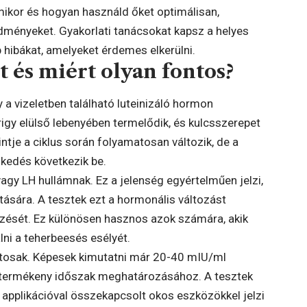
ikor és hogyan használd őket optimálisan,
dményeket. Gyakorlati tanácsokat kapsz a helyes
hibákat, amelyeket érdemes elkerülni.
t és miért olyan fontos?
 a vizeletben található luteinizáló hormon
rigy elülső lebenyében termelődik, és kulcsszerepet
ntje a ciklus során folyamatosan változik, de a
lkedés következik be.
agy LH hullámnak. Ez a jelenség egyértelműen jelzi,
tására. A tesztek ezt a hormonális változást
jelzését. Ez különösen hasznos azok számára, akik
ni a teherbeesés esélyét.
ntosak. Képesek kimutatni már 20-40 mIU/ml
a termékeny időszak meghatározásához. A tesztek
y applikációval összekapcsolt okos eszközökkel jelzi