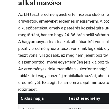
alkalmazása
Az LH teszt eredményének értelmezése első ráné
árnyalatok, amelyeket érdemes megismerni. A pozit
a küszöbértéket, amely a peteérés közelségére ut
megtörtént, hanem hogy 24-36 órán belül várható
A hagyományos tesztcsíkok általában két vonallal 
pozitív eredményhez a teszt vonalnak legalább olya
teszt vonal világosabb, az még nem jelent pozitív
a szempontból, mivel egyértelműen jelzik a pozit
Az eredmények dokumentálása kulcsfontosságú a
táblázatot vagy használj mobilalkalmazást, ahol r
eredményét. Ez segít felismerni a saját mintázato
időzítését.
Ciklus napja
Teszt eredmény