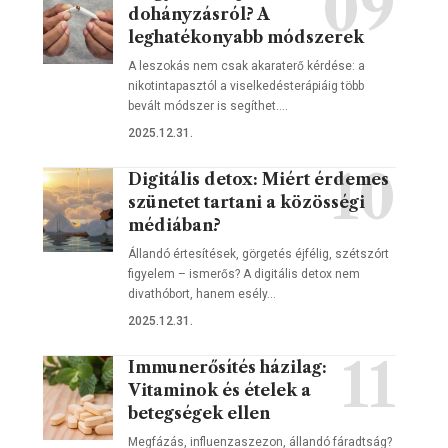
dohányzásról? A
leghatékonyabb módszerek
A leszokás nem csak akaraterő kérdése: a
nikotintapasztól a viselkedésterápiáig több
bevált módszer is segíthet.…
2025.12.31.
Digitális detox: Miért érdemes
szünetet tartani a közösségi
médiában?
Állandó értesítések, görgetés éjfélig, szétszórt
figyelem – ismerős? A digitális detox nem
divathóbort, hanem esély…
2025.12.31.
Immunerősítés házilag:
Vitaminok és ételek a
betegségek ellen
Megfázás, influenzaszezon, állandó fáradtság?