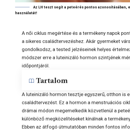
Az LH teszt segít a peteérés pontos azonosításában, 
használatát!
A női ciklus megértése és a termékeny napok pon
a sikeres családtervezéshez. Akár gyermeket vá
gondolkodsz, a tested jelzéseinek helyes értelm
módszer erre a luteinizáló hormon szintjének mér
időpontjáról.
Tartalom
A luteinizáló hormon tesztje egyszerű, otthon is 
családtervezést. Ez a hormon a menstruációs cikl
drámai módon megemelkedik közvetlenül a peteéré
különböző megközelítéseket kínálnak a terméken
Ebben az átfogó útmutatóban minden fontos info