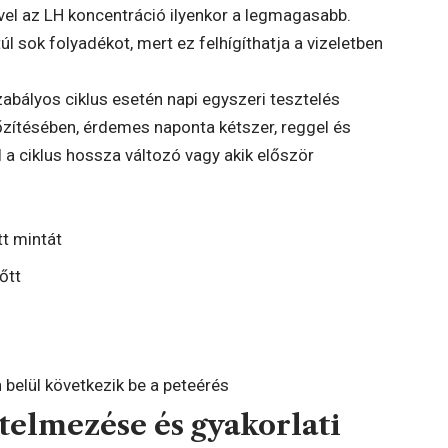
mivel az LH koncentráció ilyenkor a legmagasabb.
túl sok folyadékot, mert ez felhígíthatja a vizeletben
abályos ciklus esetén napi egyszeri tesztelés
dőzítésében, érdemes naponta kétszer, reggel és
él a ciklus hossza változó vagy akik először
t mintát
őtt
 belül következik be a peteérés
elmezése és gyakorlati