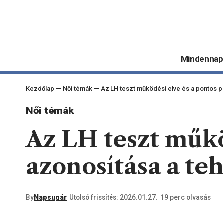
Mindennap
Kezdőlap
—
Női témák
—
Az LH teszt működési elve és a pontos 
Női témák
Az LH teszt műkö
azonosítása a t
By
Napsugár
Utolsó frissítés: 2026.01.27.
19 perc olvasás