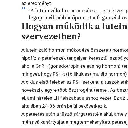
az eredményt.
"A luteinizáló hormon csúcs a természet pr
legoptimálisabb időpontot a fogamzáshoz.
Hogyan működik a lutein
szervezetben?
A luteinizáló hormon működése összetett hormon
hipofízis-petefészek tengelyen keresztül szabály
ahol a GnRH (gonadotropin-releasing hormon) ter
mirigyet, hogy FSH-t (follikulusstimuláló hormon)
A ciklus első felében az FSH serkenti a tüszők é
növekszik, egyre több ösztrogént termel. Az öszt
el, ami hirtelen LH felszabaduláshoz vezet. Ez az 
általában 24-36 órán belül bekövetkezik.
A peteérés után a tüsző sárgatestté alakul, amely
méh nyálkahártyáját a megtermékenyített petesej