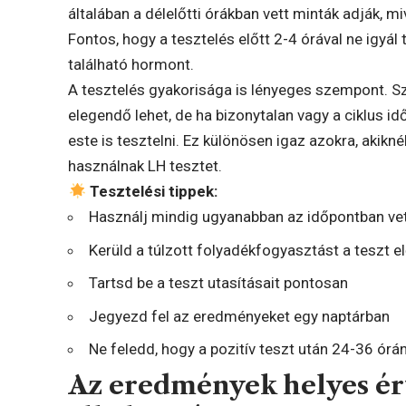
általában a délelőtti órákban vett minták adják, 
Fontos, hogy a tesztelés előtt 2-4 órával ne igyál 
található hormont.
A tesztelés gyakorisága is lényeges szempont. Sz
elegendő lehet, de ha bizonytalan vagy a ciklus i
este is tesztelni. Ez különösen igaz azokra, akikn
használnak LH tesztet.
Tesztelési tippek:
Használj mindig ugyanabban az időpontban vet
Kerüld a túlzott folyadékfogyasztást a teszt el
Tartsd be a teszt utasításait pontosan
Jegyezd fel az eredményeket egy naptárban
Ne feledd, hogy a pozitív teszt után 24-36 órán
Az eredmények helyes ért