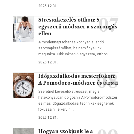
2025.12.31.
Stresszkezelés otthon: 5
egyszerű módszer a szorongás
ellen
A mindennapi rohanás könnyen állandó
szorongássá válhat, ha nem figyelünk
magunkra. Cikkünkben 5 egyszerű, otthon…
2025.12.31.
Időgazdálkodás mesterfokon:
A Pomodoro-módszer és társai
Szeretnél kevesebb stresszel, mégis
hatékonyabban dolgozni? A Pomodoro-módszer
és más időgazdálkodási technikák segítenek
fókuszálni, elkerülni…
2025.12.31.
Hogyan szokjunk le a