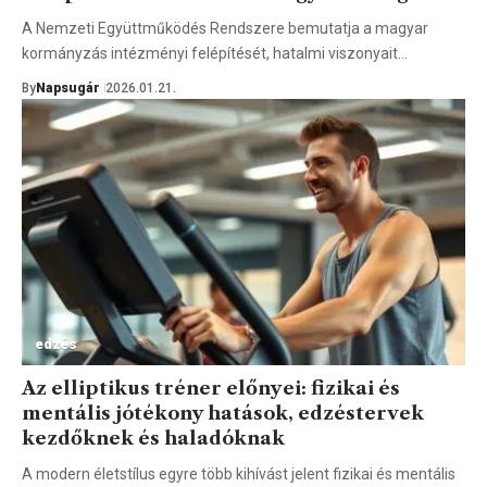
A Nemzeti Együttműködés Rendszere bemutatja a magyar
kormányzás intézményi felépítését, hatalmi viszonyait…
By
Napsugár
2026.01.21.
edzés
Az elliptikus tréner előnyei: fizikai és
mentális jótékony hatások, edzéstervek
kezdőknek és haladóknak
A modern életstílus egyre több kihívást jelent fizikai és mentális