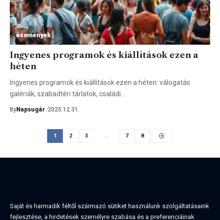
események
Ingyenes programok és kiállítások ezen a
héten
Ingyenes programok és kiállítások ezen a héten: válogatás
galériák, szabadtéri tárlatok, családi…
By
Napsugár
2025.12.31.
1
2
3
…
7
8
Saját és harmadik féltől származó sütiket használunk szolgáltatásaink
fejlesztése, a hirdetések személyre szabása és a preferenciáinak