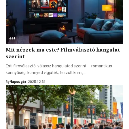
est
Mit nézzek ma este? Filmválasztó hangulat
szerint
Esti filmválasztó: válassz hangulatod szerint — romantikus
könnyűség, könnyed vígjáték, feszült krimi,…
By
Napsugár
2025.12.31.