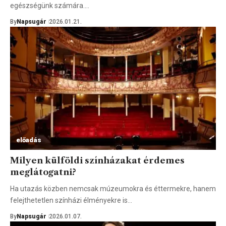
egészségünk számára.…
By
Napsugár
2026.01.21.
előadás
Milyen külföldi színházakat érdemes
meglátogatni?
Ha utazás közben nemcsak múzeumokra és éttermekre, hanem
felejthetetlen színházi élményekre is…
By
Napsugár
2026.01.07.