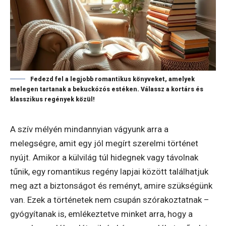
Fedezd fel a legjobb romantikus könyveket, amelyek
melegen tartanak a bekuckózós estéken. Válassz a kortárs és
klasszikus regények közül!
A szív mélyén mindannyian vágyunk arra a
melegségre, amit egy jól megírt szerelmi történet
nyújt. Amikor a külvilág túl hidegnek vagy távolnak
tűnik, egy romantikus regény lapjai között találhatjuk
meg azt a biztonságot és reményt, amire szükségünk
van. Ezek a történetek nem csupán szórakoztatnak –
gyógyítanak is, emlékeztetve minket arra, hogy a