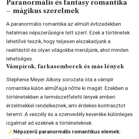
Paranormális és fantasy romantika
– mágikus szerelmek
A paranormális romantika az elmúlt évtizedekben
hatalmas népszerűségre tett szert. Ezek a történetek
lehetővé teszik, hogy teljesen elszakadjunk a
realitástól és olyan világokba merüljünk, ahol minden
lehetséges.
Vámpírok, farkasemberek és más lények
Stephenie Meyer
Alkony
sorozata óta a vámpír
romantika külön alműfajjá nőtte ki magát. Ezekben a
történetekben a természetfeletti lények emberi
érzelmekkel rendelkeznek, ami érdekes kontrasztot
teremt. A veszély és a szenvedély keveréke különleges
izgalmat ad ezeknek a történeteknek.
Népszerű paranormális romantikus elemek: