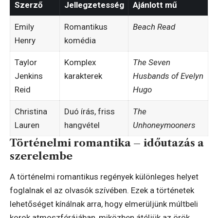
Szerző
Jellegzetesség
Ajánlott mű
Emily
Romantikus
Beach Read
Henry
komédia
Taylor
Komplex
The Seven
Jenkins
karakterek
Husbands of Evelyn
Reid
Hugo
Christina
Duó írás, friss
The
Lauren
hangvétel
Unhoneymooners
Történelmi romantika – időutazás a
szerelembe
A történelmi romantikus regények különleges helyet
foglalnak el az olvasók szívében. Ezek a történetek
lehetőséget kínálnak arra, hogy elmerüljünk múltbeli
korok atmoszférájában, miközben átéljük az örök