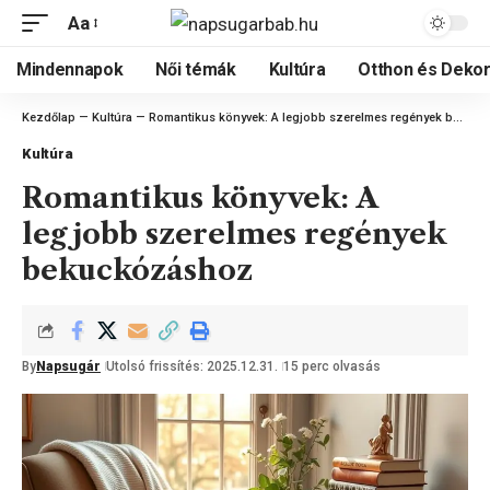
Aa
Mindennapok
Női témák
Kultúra
Otthon és Dekor
Kezdőlap
—
Kultúra
—
Romantikus könyvek: A legjobb szerelmes regények bekuckózáshoz
Kultúra
Romantikus könyvek: A
legjobb szerelmes regények
bekuckózáshoz
By
Napsugár
Utolsó frissítés: 2025.12.31.
15 perc olvasás