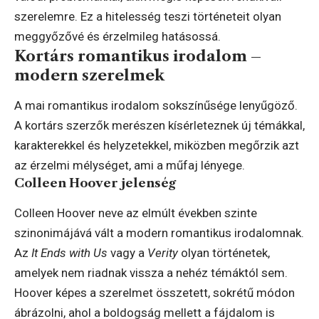
szerelemre. Ez a hitelesség teszi történeteit olyan
meggyőzővé és érzelmileg hatásossá.
Kortárs romantikus irodalom –
modern szerelmek
A mai romantikus irodalom sokszínűsége lenyűgöző.
A kortárs szerzők merészen kísérleteznek új témákkal,
karakterekkel és helyzetekkel, miközben megőrzik azt
az érzelmi mélységet, ami a műfaj lényege.
Colleen Hoover jelenség
Colleen Hoover neve az elmúlt években szinte
szinonimájává vált a modern romantikus irodalomnak.
Az
It Ends with Us
vagy a
Verity
olyan történetek,
amelyek nem riadnak vissza a nehéz témáktól sem.
Hoover képes a szerelmet összetett, sokrétű módon
ábrázolni, ahol a boldogság mellett a fájdalom is