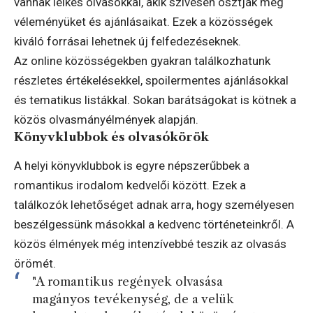
vannak lelkes olvasókkal, akik szívesen osztják meg
véleményüket és ajánlásaikat. Ezek a közösségek
kiváló forrásai lehetnek új felfedezéseknek.
Az online közösségekben gyakran találkozhatunk
részletes értékelésekkel, spoilermentes ajánlásokkal
és tematikus listákkal. Sokan barátságokat is kötnek a
közös olvasmányélmények alapján.
Könyvklubbok és olvasókörök
A helyi könyvklubbok is egyre népszerűbbek a
romantikus irodalom kedvelői között. Ezek a
találkozók lehetőséget adnak arra, hogy személyesen
beszélgessünk másokkal a kedvenc történeteinkről. A
közös élmények még intenzívebbé teszik az olvasás
örömét.
"A romantikus regények olvasása
magányos tevékenység, de a velük