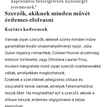
kapcsolatos beszélgetések közösséget
teremtenek."
Szerzők, akiknek minden művét
érdemes elolvasni
Kortárs kedvencek
Vannak olyan szerzők, akiknek szinte minden műve
garantáltan kiváló olvasmányélményt nyújt. Julia
Quinn regency romantikái, Colleen Hoover érzelmileg
intenzív történetei, vagy Christina Lauren friss,
modern hangvétele mind olyan szerzői márkanevekké
váltak, amelyekben megbízhatunk.
Ezeknek a szerzőknek jellegzetes stílusa és
visszatérő témái vannak, amelyek felismerhetővé
teszik őket. Ha megtaláltad azt a szerzőt, akinek a
stílusa tetszik, érdemes végigolvasni a teljes
életművét.