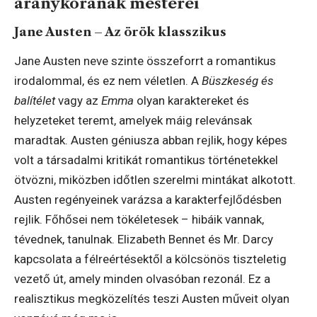
aranykorának mesterei
Jane Austen – Az örök klasszikus
Jane Austen neve szinte összeforrt a romantikus
irodalommal, és ez nem véletlen. A
Büszkeség és
balítélet
vagy az
Emma
olyan karaktereket és
helyzeteket teremt, amelyek máig relevánsak
maradtak. Austen géniusza abban rejlik, hogy képes
volt a társadalmi kritikát romantikus történetekkel
ötvözni, miközben időtlen szerelmi mintákat alkotott.
Austen regényeinek varázsa a karakterfejlődésben
rejlik. Főhősei nem tökéletesek – hibáik vannak,
tévednek, tanulnak. Elizabeth Bennet és Mr. Darcy
kapcsolata a félreértésektől a kölcsönös tiszteletig
vezető út, amely minden olvasóban rezonál. Ez a
realisztikus megközelítés teszi Austen műveit olyan