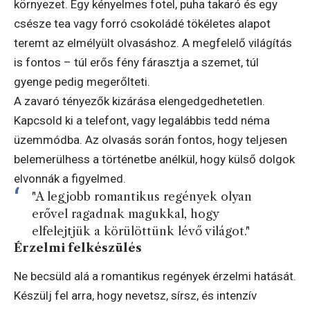
környezet. Egy kényelmes fotel, puha takaró és egy
csésze tea vagy forró csokoládé tökéletes alapot
teremt az elmélyült olvasáshoz. A megfelelő világítás
is fontos – túl erős fény fárasztja a szemet, túl
gyenge pedig megerőlteti.
A zavaró tényezők kizárása elengedgedhetetlen.
Kapcsold ki a telefont, vagy legalábbis tedd néma
üzemmódba. Az olvasás során fontos, hogy teljesen
belemerülhess a történetbe anélkül, hogy külső dolgok
elvonnák a figyelmed.
"A legjobb romantikus regények olyan
erővel ragadnak magukkal, hogy
elfelejtjük a körülöttünk lévő világot."
Érzelmi felkészülés
Ne becsüld alá a romantikus regények érzelmi hatását.
Készülj fel arra, hogy nevetsz, sírsz, és intenzív