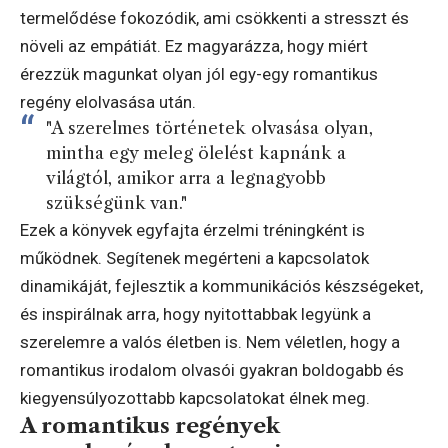
termelődése fokozódik, ami csökkenti a stresszt és
növeli az empátiát. Ez magyarázza, hogy miért
érezzük magunkat olyan jól egy-egy romantikus
regény elolvasása után.
"A szerelmes történetek olvasása olyan,
mintha egy meleg ölelést kapnánk a
világtól, amikor arra a legnagyobb
szükségünk van."
Ezek a könyvek egyfajta érzelmi tréningként is
működnek. Segítenek megérteni a kapcsolatok
dinamikáját, fejlesztik a kommunikációs készségeket,
és inspirálnak arra, hogy nyitottabbak legyünk a
szerelemre a valós életben is. Nem véletlen, hogy a
romantikus irodalom olvasói gyakran boldogabb és
kiegyensúlyozottabb kapcsolatokat élnek meg.
A romantikus regények