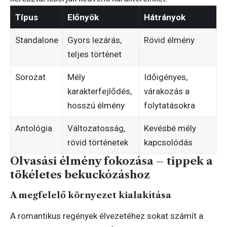
Típus
Előnyök
Hátrányok
Standalone
Gyors lezárás,
Rövid élmény
teljes történet
Sorozat
Mély
Időigényes,
karakterfejlődés,
várakozás a
hosszú élmény
folytatásokra
Antológia
Változatosság,
Kevésbé mély
rövid történetek
kapcsolódás
Olvasási élmény fokozása – tippek a
tökéletes bekuckózáshoz
A megfelelő környezet kialakítása
A romantikus regények élvezetéhez sokat számít a