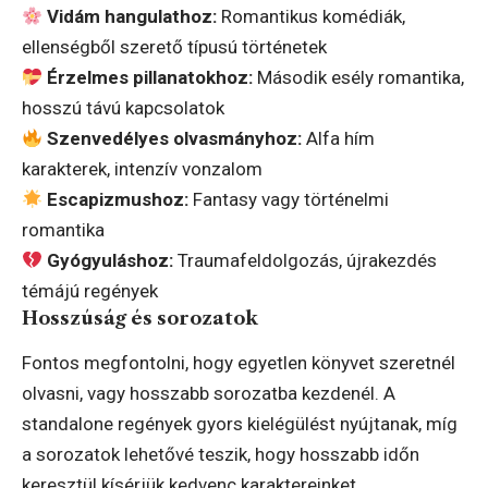
Vidám hangulathoz:
Romantikus komédiák,
ellenségből szerető típusú történetek
Érzelmes pillanatokhoz:
Második esély romantika,
hosszú távú kapcsolatok
Szenvedélyes olvasmányhoz:
Alfa hím
karakterek, intenzív vonzalom
Escapizmushoz:
Fantasy vagy történelmi
romantika
Gyógyuláshoz:
Traumafeldolgozás, újrakezdés
témájú regények
Hosszúság és sorozatok
Fontos megfontolni, hogy egyetlen könyvet szeretnél
olvasni, vagy hosszabb sorozatba kezdenél. A
standalone regények gyors kielégülést nyújtanak, míg
a sorozatok lehetővé teszik, hogy hosszabb időn
keresztül kísérjük kedvenc karaktereinket.