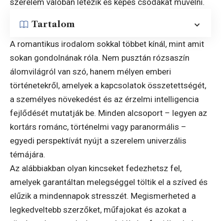
szerelem valóban létezik és képes csodákat művelni.
Tartalom
A romantikus irodalom sokkal többet kínál, mint amit
sokan gondolnának róla. Nem pusztán rózsaszín
álomvilágról van szó, hanem mélyen emberi
történetekről, amelyek a kapcsolatok összetettségét,
a személyes növekedést és az érzelmi intelligencia
fejlődését mutatják be. Minden alcsoport – legyen az
kortárs románc, történelmi vagy paranormális –
egyedi perspektívát nyújt a szerelem univerzális
témájára.
Az alábbiakban olyan kincseket fedezhetsz fel,
amelyek garantáltan melegséggel töltik el a szíved és
elűzik a mindennapok stresszét. Megismerheted a
legkedveltebb szerzőket, műfajokat és azokat a