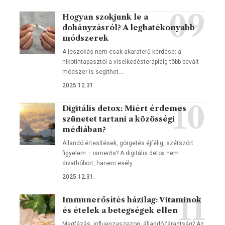
Hogyan szokjunk le a
dohányzásról? A leghatékonyabb
módszerek
A leszokás nem csak akaraterő kérdése: a
nikotintapasztól a viselkedésterápiáig több bevált
módszer is segíthet.…
2025.12.31.
Digitális detox: Miért érdemes
szünetet tartani a közösségi
médiában?
Állandó értesítések, görgetés éjfélig, szétszórt
figyelem – ismerős? A digitális detox nem
divathóbort, hanem esély…
2025.12.31.
Immunerősítés házilag: Vitaminok
és ételek a betegségek ellen
Megfázás, influenzaszezon, állandó fáradtság? Az