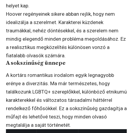
helyet kap.
Hoover regényeinek sikere abban rejlik, hogy nem
idealizálja a szerelmet. Karakterei küzdenek
traumákkal, nehéz döntésekkel, és a szerelem nem
mindig elegendő minden probléma megoldásához. Ez
a realisztikus megközelítés különösen vonzó a
fiatalabb olvasók számára.
A sokszínűség ünnepe
A kortárs romantikus irodalom egyik legnagyobb
erénye a diverzitás. Ma már természetes, hogy
találkozunk LGBTQ+ szereplőkkel, különböző etnikumú
karakterekkel és változatos társadalmi háttérrel
rendelkező főhősökkel. Ez a sokszínűség gazdagítja a
műfajt és lehetővé teszi, hogy minden olvasó
megtalálja a saját történetét.