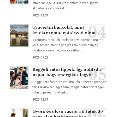
általában 1,5–3 liter víz ajánlott (egyéni igény,
aktivitás és környezet…
2025.12.31.
Travertin burkolat, mint
értékteremtő építészeti elem
A természetes kőburkolatok kiválasztása ma már
jóval többet jelent egy egyszerű burkolóanyag
kiválasztásánál. Az építészetben…
2026.07.28.
Reggeli rutin tippek: Így indítsd a
napot, hogy energikus legyél
Reggelente fáradtan ébredsz, és nehezen pörögsz
fel? Cikkünkben egyszerű, mégis hatékony reggeli
rutin tippeket mutatunk,…
2025.12.31.
Gyors és olcsó vacsora ötletek 30
perc alatt hétköznapokra