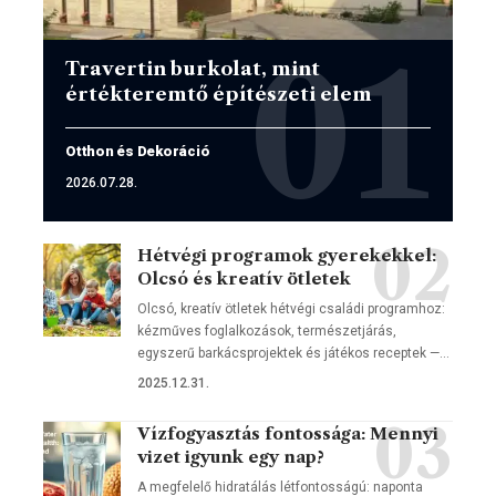
Travertin burkolat, mint
értékteremtő építészeti elem
Otthon és Dekoráció
2026.07.28.
Hétvégi programok gyerekekkel:
Olcsó és kreatív ötletek
Olcsó, kreatív ötletek hétvégi családi programhoz:
kézműves foglalkozások, természetjárás,
egyszerű barkácsprojektek és játékos receptek —…
2025.12.31.
Vízfogyasztás fontossága: Mennyi
vizet igyunk egy nap?
A megfelelő hidratálás létfontosságú: naponta