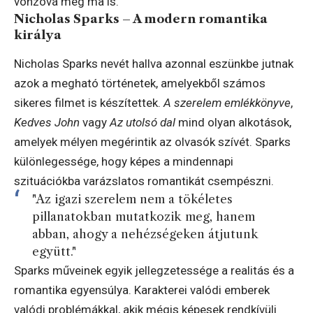
vonzóvá még ma is.
Nicholas Sparks – A modern romantika
királya
Nicholas Sparks nevét hallva azonnal eszünkbe jutnak
azok a megható történetek, amelyekből számos
sikeres filmet is készítettek.
A szerelem emlékkönyve
,
Kedves John
vagy
Az utolsó dal
mind olyan alkotások,
amelyek mélyen megérintik az olvasók szívét. Sparks
különlegessége, hogy képes a mindennapi
szituációkba varázslatos romantikát csempészni.
"Az igazi szerelem nem a tökéletes
pillanatokban mutatkozik meg, hanem
abban, ahogy a nehézségeken átjutunk
együtt."
Sparks műveinek egyik jellegzetessége a realitás és a
romantika egyensúlya. Karakterei valódi emberek
valódi problémákkal, akik mégis képesek rendkívüli