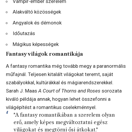
Vámpír-ember szerelem
Alakváltó közösségek
Angyalok és démonok
Időutazás
Mágikus képességek
Fantasy világok romantikája
A fantasy romantika még tovább megy a paranormális
műfajnál. Teljesen kitalált világokat teremt, saját
szabályokkal, kultúrákkal és mágiarendszerekkel.
Sarah J. Maas
A Court of Thorns and Roses
sorozata
kiváló példája annak, hogyan lehet összefonni a
világépítést a romantikus cselekménnyel.
"A fantasy romantikában a szerelem olyan
erő, amely képes megváltoztatni egész
világokat és megtörni ősi átkokat."