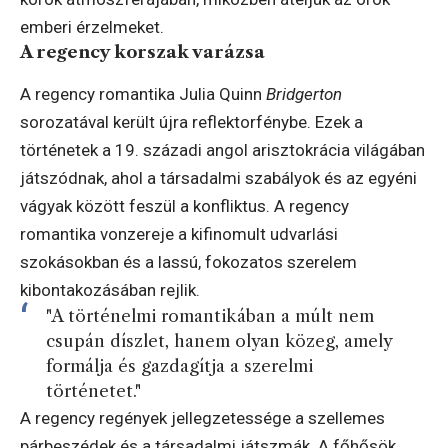
emberi érzelmeket.
A regency korszak varázsa
A regency romantika Julia Quinn
Bridgerton
sorozatával került újra reflektorfénybe. Ezek a
történetek a 19. századi angol arisztokrácia világában
játszódnak, ahol a társadalmi szabályok és az egyéni
vágyak között feszül a konfliktus. A regency
romantika vonzereje a kifinomult udvarlási
szokásokban és a lassú, fokozatos szerelem
kibontakozásában rejlik.
"A történelmi romantikában a múlt nem
csupán díszlet, hanem olyan közeg, amely
formálja és gazdagítja a szerelmi
történetet."
A regency regények jellegzetessége a szellemes
párbeszédek és a társadalmi játszmák. A főhősök