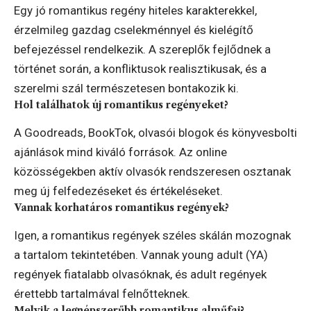
Egy jó romantikus regény hiteles karakterekkel,
érzelmileg gazdag cselekménnyel és kielégítő
befejezéssel rendelkezik. A szereplők fejlődnek a
történet során, a konfliktusok realisztikusak, és a
szerelmi szál természetesen bontakozik ki.
Hol találhatok új romantikus regényeket?
A Goodreads, BookTok, olvasói blogok és könyvesbolti
ajánlások mind kiváló források. Az online
közösségekben aktív olvasók rendszeresen osztanak
meg új felfedezéseket és értékeléseket.
Vannak korhatáros romantikus regények?
Igen, a romantikus regények széles skálán mozognak
a tartalom tekintetében. Vannak young adult (YA)
regények fiatalabb olvasóknak, és adult regények
érettebb tartalmával felnőtteknek.
Melyik a legnépszerűbb romantikus alműfaj?