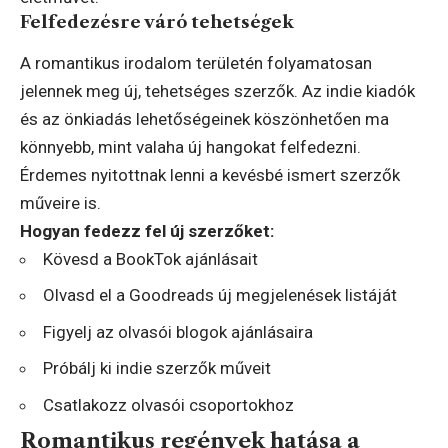
Felfedezésre váró tehetségek
A romantikus irodalom területén folyamatosan
jelennek meg új, tehetséges szerzők. Az indie kiadók
és az önkiadás lehetőségeinek köszönhetően ma
könnyebb, mint valaha új hangokat felfedezni.
Érdemes nyitottnak lenni a kevésbé ismert szerzők
műveire is.
Hogyan fedezz fel új szerzőket:
Kövesd a BookTok ajánlásait
Olvasd el a Goodreads új megjelenések listáját
Figyelj az olvasói blogok ajánlásaira
Próbálj ki indie szerzők műveit
Csatlakozz olvasói csoportokhoz
Romantikus regények hatása a