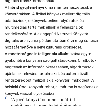
digitális transzformációnak.
A
hibrid gyűjtemények
ma már természetesek a
könyvtárakban. A fizikai könyvek mellett digitális
adatbázisok, e-könyvek, online folyóiratok és
multimédiás tartalmak állnak a felhasználók
rendelkezésére. A szingapúri Nemzeti Könyvtár
digitális archívuma példamutatóan őrzi meg és teszi
hozzáférhetővé a helyi kulturális örökséget.
A
mesterséges intelligencia
alkalmazása egyre
gyakoribb a könyvtári szolgáltatásokban. Chatbotok
segítenek az információkeresésben, algoritmusok
ajánlanak releváns tartalmakat, és automatizált
rendszerek optimalizálják a könyvtári működést. A
helsinki Oodi könyvtár robotjai már ma is segítenek a
könyvek visszahelyezésében.
"A jövő könyvtárai nem a múlttal
szakítanak, hanem hidat építenek a