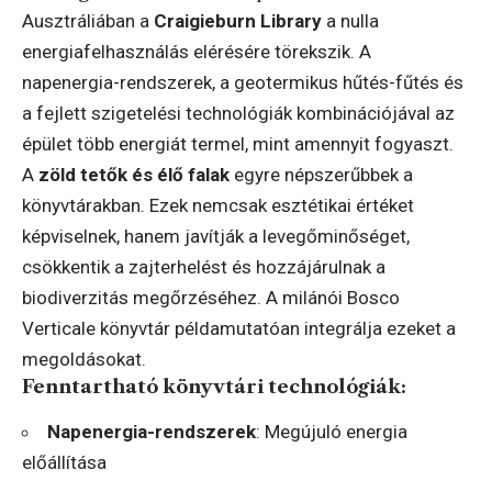
Ausztráliában a
Craigieburn Library
a nulla
energiafelhasználás elérésére törekszik. A
napenergia-rendszerek, a geotermikus hűtés-fűtés és
a fejlett szigetelési technológiák kombinációjával az
épület több energiát termel, mint amennyit fogyaszt.
A
zöld tetők és élő falak
egyre népszerűbbek a
könyvtárakban. Ezek nemcsak esztétikai értéket
képviselnek, hanem javítják a levegőminőséget,
csökkentik a zajterhelést és hozzájárulnak a
biodiverzitás megőrzéséhez. A milánói Bosco
Verticale könyvtár példamutatóan integrálja ezeket a
megoldásokat.
Fenntartható könyvtári technológiák:
Napenergia-rendszerek
: Megújuló energia
előállítása