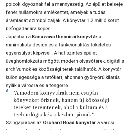
polcok kígyóznak fel a mennyezetig. Az épület belseje
fehér hullámokra emlékeztet, amelyek a tudás
áramlását szimbolizálják. A könyvtár 1,2 millió kötet
befogadására képes.
Japánban a
Kanazawa Umimirai könyvtár
a
minimalista design és a funkcionalitás tökéletes
egyensúlyát képviseli. A hat szintes épület
üveghomlokzata mögött modern olvasóterek, digitális
archívumok és közösségi terek találhatók. A könyvtár
különlegessége a tetőkert, ahonnan gyönyörű kilátás
nyílik a városra és a tengerre.
"A modern könyvtárak nem csupán
könyveket őriznek, hanem új közösségi
tereket teremtenek, ahol a kultúra és a
technológia kéz a kézben járnak."
Szingapúrban az
Orchard Road könyvtár
a városi