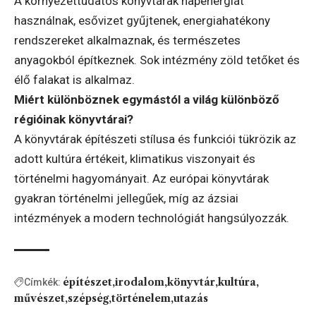
A környezettudatos könyvtárak napenergiát
használnak, esővizet gyűjtenek, energiahatékony
rendszereket alkalmaznak, és természetes
anyagokból építkeznek. Sok intézmény zöld tetőket és
élő falakat is alkalmaz.
Miért különböznek egymástól a világ különböző
régióinak könyvtárai?
A könyvtárak építészeti stílusa és funkciói tükrözik az
adott kultúra értékeit, klimatikus viszonyait és
történelmi hagyományait. Az európai könyvtárak
gyakran történelmi jellegűek, míg az ázsiai
intézmények a modern technológiát hangsúlyozzák.
építészet
irodalom
könyvtár
kultúra
Címkék:
művészet
szépség
történelem
utazás