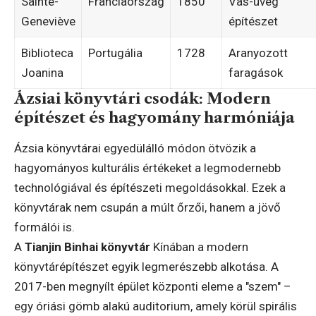
Sainte-
Franciaország
1850
Vas-üveg
Geneviève
építészet
Biblioteca
Portugália
1728
Aranyozott
Joanina
faragások
Ázsiai könyvtári csodák: Modern
építészet és hagyomány harmóniája
Ázsia könyvtárai egyedülálló módon ötvözik a
hagyományos kulturális értékeket a legmodernebb
technológiával és építészeti megoldásokkal. Ezek a
könyvtárak nem csupán a múlt őrzői, hanem a jövő
formálói is.
A
Tianjin Binhai könyvtár
Kínában a modern
könyvtárépítészet egyik legmerészebb alkotása. A
2017-ben megnyílt épület központi eleme a "szem" –
egy óriási gömb alakú auditorium, amely körül spirális