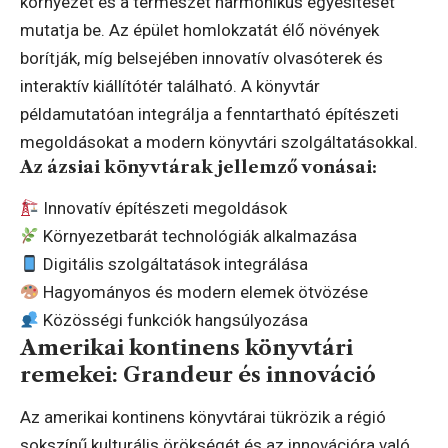
környezet és a természet harmonikus egyesítését
mutatja be. Az épület homlokzatát élő növények
borítják, míg belsejében innovatív olvasóterek és
interaktív kiállítótér található. A könyvtár
példamutatóan integrálja a fenntartható építészeti
megoldásokat a modern könyvtári szolgáltatásokkal.
Az ázsiai könyvtárak jellemző vonásai:
Innovatív építészeti megoldások
Környezetbarát technológiák alkalmazása
Digitális szolgáltatások integrálása
Hagyományos és modern elemek ötvözése
Közösségi funkciók hangsúlyozása
Amerikai kontinens könyvtári
remekei: Grandeur és innováció
Az amerikai kontinens könyvtárai tükrözik a régió
sokszínű kulturális örökségét és az innovációra való