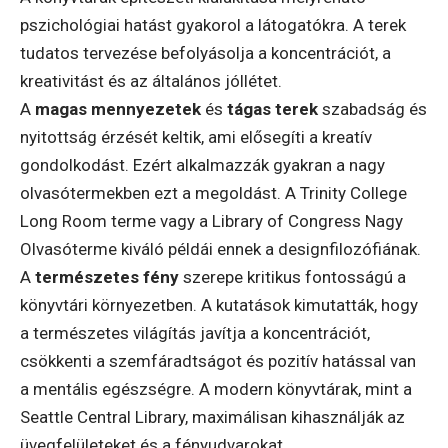
pszichológiai hatást gyakorol a látogatókra. A terek
tudatos tervezése befolyásolja a koncentrációt, a
kreativitást és az általános jóllétet.
A
magas mennyezetek
és
tágas terek
szabadság és
nyitottság érzését keltik, ami elősegíti a kreatív
gondolkodást. Ezért alkalmazzák gyakran a nagy
olvasótermekben ezt a megoldást. A Trinity College
Long Room terme vagy a Library of Congress Nagy
Olvasóterme kiváló példái ennek a designfilozófiának.
A
természetes fény
szerepe kritikus fontosságú a
könyvtári környezetben. A kutatások kimutatták, hogy
a természetes világítás javítja a koncentrációt,
csökkenti a szemfáradtságot és pozitív hatással van
a mentális egészségre. A modern könyvtárak, mint a
Seattle Central Library, maximálisan kihasználják az
üvegfelületeket és a fényudvarokat.