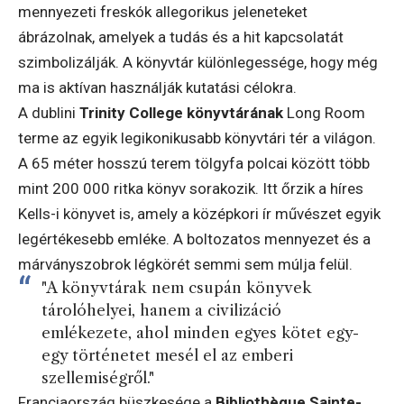
mennyezeti freskók allegorikus jeleneteket
ábrázolnak, amelyek a tudás és a hit kapcsolatát
szimbolizálják. A könyvtár különlegessége, hogy még
ma is aktívan használják kutatási célokra.
A dublini
Trinity College könyvtárának
Long Room
terme az egyik legikonikusabb könyvtári tér a világon.
A 65 méter hosszú terem tölgyfa polcai között több
mint 200 000 ritka könyv sorakozik. Itt őrzik a híres
Kells-i könyvet is, amely a középkori ír művészet egyik
legértékesebb emléke. A boltozatos mennyezet és a
márványszobrok légkörét semmi sem múlja felül.
"A könyvtárak nem csupán könyvek
tárolóhelyei, hanem a civilizáció
emlékezete, ahol minden egyes kötet egy-
egy történetet mesél el az emberi
szellemiségről."
Franciaország büszkesége a
Bibliothèque Sainte-