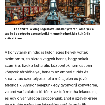
Fedezd fel a világ legelbűvölőbb könyvtárait, amelyek a
tudás és szépség szentélyeiként emelkednek ki a kultúrák
szövetében.
A könyvtárak mindig is különleges helyek voltak
számomra, és biztos vagyok benne, hogy sokak
számára. Ezek a kulturális központok nem csupán
könyvek tárolóhelyei, hanem az emberi tudás és
kreativitás szentélyei, ahol a múlt, jelen és jövő
találkozik. Amikor belépünk egy gyönyörű könyvtárba,
valami varázslatos történik: az idő mintha lelassulna,
és egy olyan világba csöppenünk, ahol a szavak ereje
és a tudás szépsége kézzelfogható formát ölt.