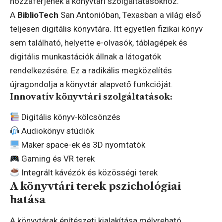
hozzáférjenek a könyvtári szolgáltatásokhoz.
A
BiblioTech
San Antonióban, Texasban a világ első
teljesen digitális könyvtára. Itt egyetlen fizikai könyv
sem található, helyette e-olvasók, táblagépek és
digitális munkastációk állnak a látogatók
rendelkezésére. Ez a radikális megközelítés
újragondolja a könyvtár alapvető funkcióját.
Innovatív könyvtári szolgáltatások:
Digitális könyv-kölcsönzés
Audiokönyv stúdiók
Maker space-ek és 3D nyomtatók
Gaming és VR terek
Integrált kávézók és közösségi terek
A könyvtári terek pszichológiai
hatása
A könyvtárak építészeti kialakítása mélyreható