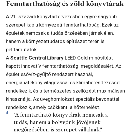
Fenntarthatóság és zöld könyvtárak
A 21. századi könyvtártervezésben egyre nagyobb
szerepet kap a környezeti fenntarthatóság. Ezek az
épületek nemcsak a tudás őrzésében járnak élen,
hanem a környezettudatos építészet terén is
példamutatók.
A
Seattle Central Library
LEED Gold minősítést
kapott innovatív fenntarthatósági megoldásaiért. Az
épület esővíz-gyűjtő rendszert használ,
energiahatékony világítással és klímaberendezéssel
rendelkezik, és a természetes szellőzést maximálisan
kihasználja. Az üveghomlokzat speciális bevonattal
rendelkezik, amely csökkenti a hőterhelést.
"A fenntartható könyvtárak nemcsak a
tudás, hanem a bolygónk jövőjének
megőrzésében is szerepet vállalnak."