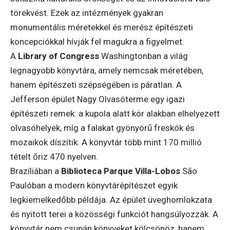
törekvést. Ezek az intézmények gyakran
monumentális méretekkel és merész építészeti
koncepciókkal hívják fel magukra a figyelmet.
A
Library of Congress
Washingtonban a világ
legnagyobb könyvtára, amely nemcsak méretében,
hanem építészeti szépségében is páratlan. A
Jefferson épület Nagy Olvasóterme egy igazi
építészeti remek: a kupola alatt kör alakban elhelyezett
olvasóhelyek, míg a falakat gyönyörű freskók és
mozaikok díszítik. A könyvtár több mint 170 millió
tételt őriz 470 nyelven.
Brazíliában a
Biblioteca Parque Villa-Lobos
São
Paulóban a modern könyvtárépítészet egyik
legkiemelkedőbb példája. Az épület üveghomlokzata
és nyitott terei a közösségi funkciót hangsúlyozzák. A
könyvtár nem csupán könyveket kölcsönöz, hanem