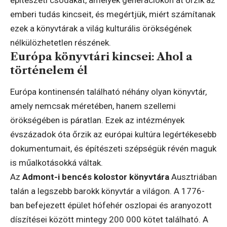
emberi tudás kincseit, és megértjük, miért számítanak
ezek a könyvtárak a világ kulturális örökségének
nélkülözhetetlen részének.
Európa könyvtári kincsei: Ahol a
történelem él
Európa kontinensén található néhány olyan könyvtár,
amely nemcsak méretében, hanem szellemi
örökségében is páratlan. Ezek az intézmények
évszázadok óta őrzik az európai kultúra legértékesebb
dokumentumait, és építészeti szépségük révén maguk
is műalkotásokká váltak.
Az
Admont-i bencés kolostor könyvtára
Ausztriában
talán a legszebb barokk könyvtár a világon. A 1776-
ban befejezett épület hófehér oszlopai és aranyozott
díszítései között mintegy 200 000 kötet található. A