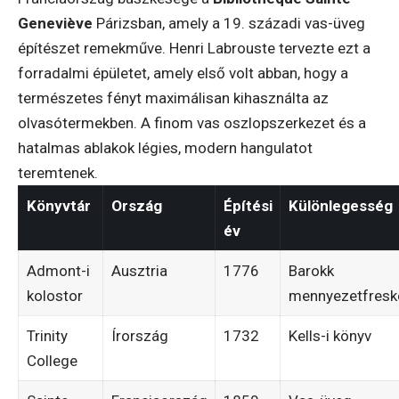
Geneviève
Párizsban, amely a 19. századi vas-üveg
építészet remekműve. Henri Labrouste tervezte ezt a
forradalmi épületet, amely első volt abban, hogy a
természetes fényt maximálisan kihasználta az
olvasótermekben. A finom vas oszlopszerkezet és a
hatalmas ablakok légies, modern hangulatot
teremtenek.
Könyvtár
Ország
Építési
Különlegesség
év
Admont-i
Ausztria
1776
Barokk
kolostor
mennyezetfresk
Trinity
Írország
1732
Kells-i könyv
College