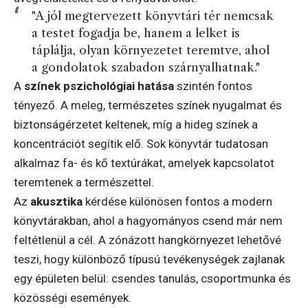
"A jól megtervezett könyvtári tér nemcsak
a testet fogadja be, hanem a lelket is
táplálja, olyan környezetet teremtve, ahol
a gondolatok szabadon szárnyalhatnak."
A
színek pszichológiai hatása
szintén fontos
tényező. A meleg, természetes színek nyugalmat és
biztonságérzetet keltenek, míg a hideg színek a
koncentrációt segítik elő. Sok könyvtár tudatosan
alkalmaz fa- és kő textúrákat, amelyek kapcsolatot
teremtenek a természettel.
Az
akusztika
kérdése különösen fontos a modern
könyvtárakban, ahol a hagyományos csend már nem
feltétlenül a cél. A zónázott hangkörnyezet lehetővé
teszi, hogy különböző típusú tevékenységek zajlanak
egy épületen belül: csendes tanulás, csoportmunka és
közösségi események.