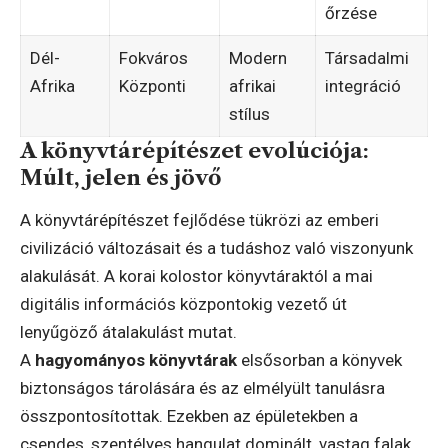
őrzése
Dél-
Fokváros
Modern
Társadalmi
Afrika
Központi
afrikai
integráció
stílus
A könyvtárépítészet evolúciója:
Múlt, jelen és jövő
A könyvtárépítészet fejlődése tükrözi az emberi
civilizáció változásait és a tudáshoz való viszonyunk
alakulását. A korai kolostor könyvtáraktól a mai
digitális információs központokig vezető út
lenyűgöző átalakulást mutat.
A
hagyományos könyvtárak
elsősorban a könyvek
biztonságos tárolására és az elmélyült tanulásra
összpontosítottak. Ezekben az épületekben a
csendes, szentélyes hangulat dominált, vastag falak