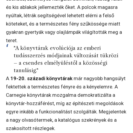
és kis ablakok jellemezték őket. A polcok magasra
nyúltak, létrák segítségével lehetett elérni a felső
köteteket, és a természetes fény szűkössége miatt
gyakran gyertyák vagy olajlámpák világították meg a
teret.
"A könyvtárak evolúciója az emberi
tudásszerzés módjainak változását tükrözi
– a csendes elmélyüléstől a közösségi
tanulásig."
A
19-20. századi könyvtárak
már nagyobb hangsúlyt
fektettek a természetes fényre és a kényelemre. A
Carnegie könyvtárak mozgalma demokratizálta a
könyvtár-hozzáférést, míg az építészeti megoldások
egyre inkább a funkcionalitást szolgálták. Megjelentek
a nagy olvasótermek, a katalógus szekrények és a
szakosított részlegek.