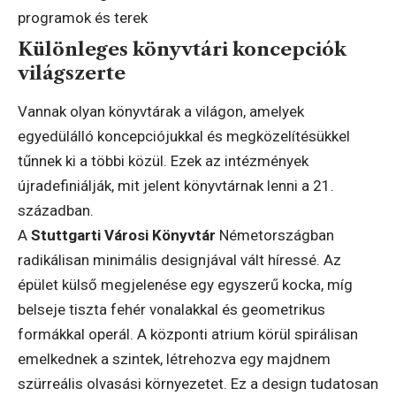
programok és terek
Különleges könyvtári koncepciók
világszerte
Vannak olyan könyvtárak a világon, amelyek
egyedülálló koncepciójukkal és megközelítésükkel
tűnnek ki a többi közül. Ezek az intézmények
újradefiniálják, mit jelent könyvtárnak lenni a 21.
században.
A
Stuttgarti Városi Könyvtár
Németországban
radikálisan minimális designjával vált híressé. Az
épület külső megjelenése egy egyszerű kocka, míg
belseje tiszta fehér vonalakkal és geometrikus
formákkal operál. A központi atrium körül spirálisan
emelkednek a szintek, létrehozva egy majdnem
szürreális olvasási környezetet. Ez a design tudatosan