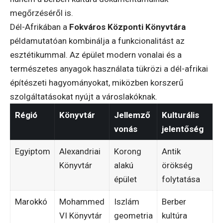
megőrzéséről is.
Dél-Afrikában a
Fokváros Központi Könyvtára
példamutatóan kombinálja a funkcionalitást az
esztétikummal. Az épület modern vonalai és a
természetes anyagok használata tükrözi a dél-afrikai
építészeti hagyományokat, miközben korszerű
szolgáltatásokat nyújt a városlakóknak.
Régió
Könyvtár
Jellemző
Kulturális
vonás
jelentőség
Egyiptom
Alexandriai
Korong
Antik
Könyvtár
alakú
örökség
épület
folytatása
Marokkó
Mohammed
Iszlám
Berber
VI Könyvtár
geometria
kultúra