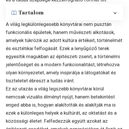
Tartalom
A világ legkülönlegesebb könyvtárai nem pusztán
funkcionális épületek, hanem művészeti alkotások,
amelyek tükrözik az adott kultúra értékeit, történelmét
és esztétikai felfogását. Ezek a lenyűgöző terek
egyesítik magukban az építészeti zsenit, a történelmi
jelentőséget és a modern funkcionalitást, létrehozva
olyan környezetet, amely inspirálja a látogatókat és
tiszteletet ébreszt a tudás iránt.
Ez az utazás a világ legszebb könyvtárai körül
nemcsak vizuális élményt nyújt, hanem betekintést
enged abba is, hogyan alakították és alakítják ma is
ezek a különleges helyek a kultúrát, az oktatást és a
közösségi életet. Felfedezzük együtt azokat az
építészeti csodákat, amelyek generációkon át őrzik az