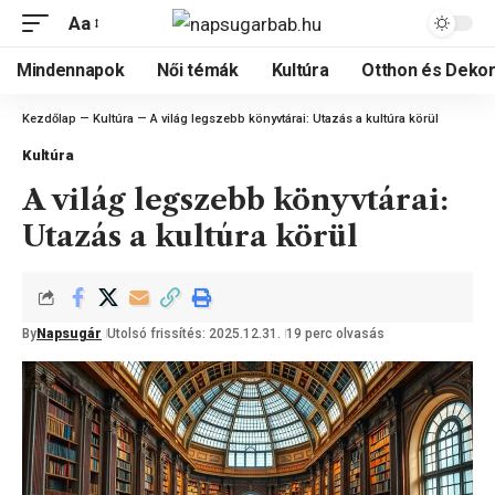
Aa
Mindennapok
Női témák
Kultúra
Otthon és Dekor
Kezdőlap
—
Kultúra
—
A világ legszebb könyvtárai: Utazás a kultúra körül
Kultúra
A világ legszebb könyvtárai:
Utazás a kultúra körül
By
Napsugár
Utolsó frissítés: 2025.12.31.
19 perc olvasás