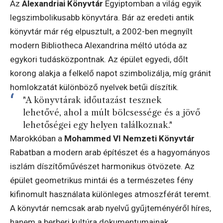
Az
Alexandriai Könyvtár
Egyiptomban a világ egyik
legszimbolikusabb könyvtára. Bár az eredeti antik
könyvtár már rég elpusztult, a 2002-ben megnyílt
modern Bibliotheca Alexandrina méltó utóda az
egykori tudásközpontnak. Az épület egyedi, dőlt
korong alakja a felkelő napot szimbolizálja, míg gránit
homlokzatát különböző nyelvek betűi díszítik.
"A könyvtárak időutazást tesznek
lehetővé, ahol a múlt bölcsessége és a jövő
lehetőségei egy helyen találkoznak."
Marokkóban a
Mohammed VI Nemzeti Könyvtár
Rabatban a modern arab építészet és a hagyományos
iszlám díszítőművészet harmonikus ötvözete. Az
épület geometrikus mintái és a természetes fény
kifinomult használata különleges atmoszférát teremt.
A könyvtár nemcsak arab nyelvű gyűjteményéről híres,
hanem a berberi kultúra dokumentumainak