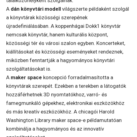
találkozóhelyként szolgálnak.
A
dán könyvtári modell
világszerte példaként szolgál
a könyvtárak közösségi szerepének
újradefiniálásában. A koppenhágai Dokk1 könyvtár
nemcsak könyvtár, hanem kulturális központ,
közösségi tér és városi szalon egyben. Koncerteket,
kiállításokat és közösségi eseményeket rendeznek,
miközben fenntartják a hagyományos könyvtári
szolgáltatásokat is.
A
maker space
koncepció forradalmasította a
könyvtárak szerepét. Ezekben a terekben a látogatók
hozzáférhetnek 3D nyomtatókhoz, varró- és
famegmunkáló gépekhez, elektronikai eszközökhöz
és más kreatív eszközökhöz. A chicagói Harold
Washington Library maker space-e példamutatóan
kombinálja a hagyományos és az innovatív