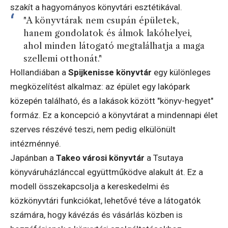
szakít a hagyományos könyvtári esztétikával.
"A könyvtárak nem csupán épületek,
hanem gondolatok és álmok lakóhelyei,
ahol minden látogató megtalálhatja a maga
szellemi otthonát."
Hollandiában a
Spijkenisse könyvtár
egy különleges
megközelítést alkalmaz: az épület egy lakópark
közepén található, és a lakások között "könyv-hegyet"
formáz. Ez a koncepció a könyvtárat a mindennapi élet
szerves részévé teszi, nem pedig elkülönült
intézménnyé.
Japánban a
Takeo városi könyvtár
a Tsutaya
könyváruházlánccal együttműködve alakult át. Ez a
modell összekapcsolja a kereskedelmi és
közkönyvtári funkciókat, lehetővé téve a látogatók
számára, hogy kávézás és vásárlás közben is