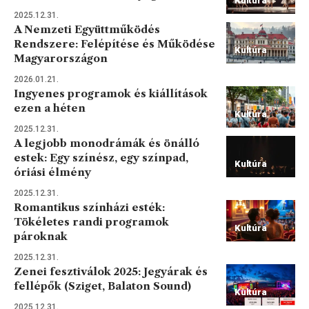
Kultúra
2025.12.31.
A Nemzeti Együttműködés
Rendszere: Felépítése és Működése
Kultúra
Magyarországon
2026.01.21.
Ingyenes programok és kiállítások
ezen a héten
Kultúra
2025.12.31.
A legjobb monodrámák és önálló
estek: Egy színész, egy színpad,
Kultúra
óriási élmény
2025.12.31.
Romantikus színházi esték:
Tökéletes randi programok
Kultúra
pároknak
2025.12.31.
Zenei fesztiválok 2025: Jegyárak és
fellépők (Sziget, Balaton Sound)
Kultúra
2025.12.31.