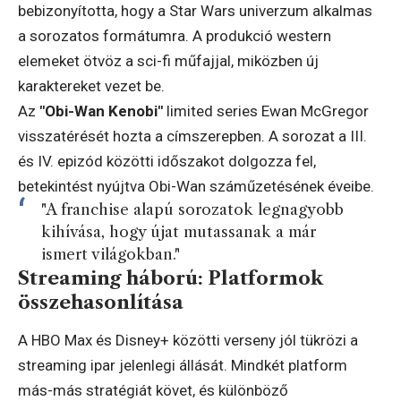
bebizonyította, hogy a Star Wars univerzum alkalmas
a sorozatos formátumra. A produkció western
elemeket ötvöz a sci-fi műfajjal, miközben új
karaktereket vezet be.
Az
"Obi-Wan Kenobi"
limited series Ewan McGregor
visszatérését hozta a címszerepben. A sorozat a III.
és IV. epizód közötti időszakot dolgozza fel,
betekintést nyújtva Obi-Wan száműzetésének éveibe.
"A franchise alapú sorozatok legnagyobb
kihívása, hogy újat mutassanak a már
ismert világokban."
Streaming háború: Platformok
összehasonlítása
A HBO Max és Disney+ közötti verseny jól tükrözi a
streaming ipar jelenlegi állását. Mindkét platform
más-más stratégiát követ, és különböző