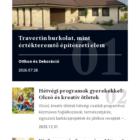
Travertin burkolat, mint
értékteremtő építészeti elem
Otthon és Dekoráció
2026.07.28.
Hétvégi programok gyerekekkel:
Olcsó és kreatív ötletek
Olcsó, kreatív ötletek hétvégi családi programhoz:
kézműves foglalkozások, természetjárás,
egyszerű barkácsprojektek és játékos receptek —…
2025.12.31.