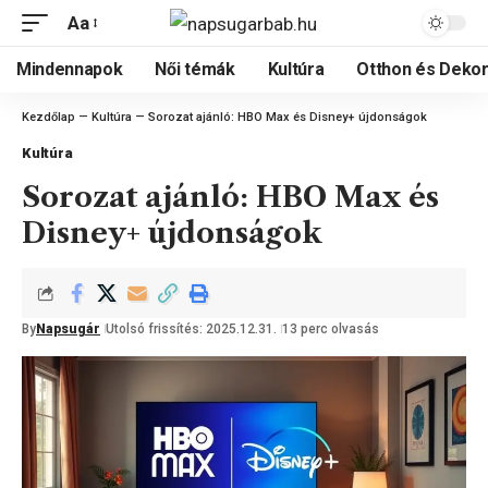
Aa
Mindennapok
Női témák
Kultúra
Otthon és Dekor
Kezdőlap
—
Kultúra
—
Sorozat ajánló: HBO Max és Disney+ újdonságok
Kultúra
Sorozat ajánló: HBO Max és
Disney+ újdonságok
By
Napsugár
Utolsó frissítés: 2025.12.31.
13 perc olvasás