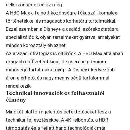
célközönséget céloz meg.
A HBO Max a felnőtt közönségre fókuszál, komplex
történetekkel és magasabb korhatárú tartalmakkal.
Ezzel szemben a Disney+ a családi szórakoztatásra
specializálódik, olyan tartalmakat gyártva, amelyeket
minden korosztály élvezhet.
Az árazási stratégiák is eltérőek. A HBO Max általában
drágább előfizetést kínál, de cserébe prémium
minőségű tartalmakat nyújt. A Disney+ kedvezőbb
áron elérhető, és nagy mennyiségű tartalommal
rendelkezik.
Technikai innovációk és felhasználói
élmény
Mindkét platform jelentős befektetéseket tesz a
technikai fejlesztésekbe. A 4K felbontás, a HDR
támogatás és a fejlett hang technológiák már