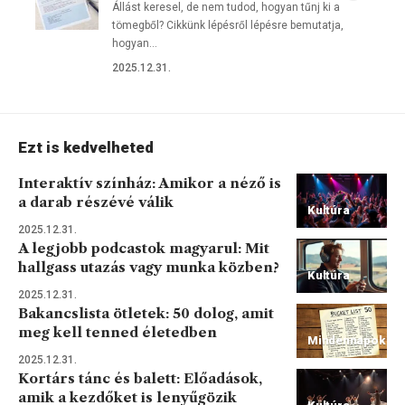
Állást keresel, de nem tudod, hogyan tűnj ki a
tömegből? Cikkünk lépésről lépésre bemutatja,
hogyan…
2025.12.31.
Ezt is kedvelheted
Interaktív színház: Amikor a néző is
a darab részévé válik
Kultúra
2025.12.31.
A legjobb podcastok magyarul: Mit
hallgass utazás vagy munka közben?
Kultúra
2025.12.31.
Bakancslista ötletek: 50 dolog, amit
meg kell tenned életedben
Mindennapok
2025.12.31.
Kortárs tánc és balett: Előadások,
amik a kezdőket is lenyűgözik