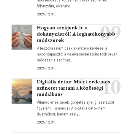
más időgazdálkodási technikák segítenek
fókuszálni, elkerülni…
2025.12.31.
Hogyan szokjunk le a
dohányzásról? A leghatékonyabb
módszerek
A leszokás nem csak akaraterő kérdése: a
nikotintapasztól a viselkedésterápiáig több bevált
módszer is segíthet.…
2025.12.31.
Digitális detox: Miért érdemes
szünetet tartani a közösségi
médiában?
Állandó értesítések, görgetés éjfélig, szétszórt
figyelem – ismerős? A digitális detox nem
divathóbort, hanem esély…
2025.12.31.