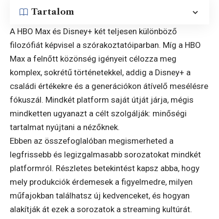
Tartalom
A HBO Max és Disney+ két teljesen különböző
filozófiát képvisel a szórakoztatóiparban. Míg a HBO
Max a felnőtt közönség igényeit célozza meg
komplex, sokrétű történetekkel, addig a Disney+ a
családi értékekre és a generációkon átívelő mesélésre
fókuszál. Mindkét platform saját útját járja, mégis
mindketten ugyanazt a célt szolgálják: minőségi
tartalmat nyújtani a nézőknek.
Ebben az összefoglalóban megismerheted a
legfrissebb és legizgalmasabb sorozatokat mindkét
platformról. Részletes betekintést kapsz abba, hogy
mely produkciók érdemesek a figyelmedre, milyen
műfajokban találhatsz új kedvenceket, és hogyan
alakítják át ezek a sorozatok a streaming kultúrát.