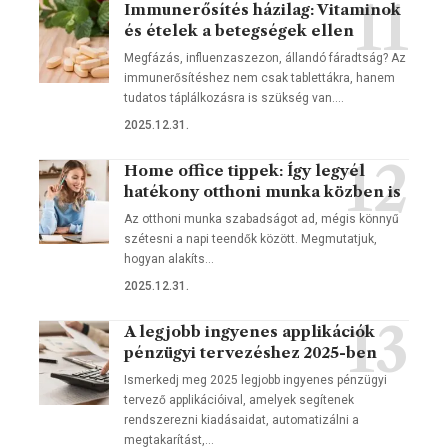
Immunerősítés házilag: Vitaminok
és ételek a betegségek ellen
Megfázás, influenzaszezon, állandó fáradtság? Az
immunerősítéshez nem csak tablettákra, hanem
tudatos táplálkozásra is szükség van.…
2025.12.31.
Home office tippek: Így legyél
hatékony otthoni munka közben is
Az otthoni munka szabadságot ad, mégis könnyű
szétesni a napi teendők között. Megmutatjuk,
hogyan alakíts…
2025.12.31.
A legjobb ingyenes applikációk
pénzügyi tervezéshez 2025-ben
Ismerkedj meg 2025 legjobb ingyenes pénzügyi
tervező applikációival, amelyek segítenek
rendszerezni kiadásaidat, automatizálni a
megtakarítást,…