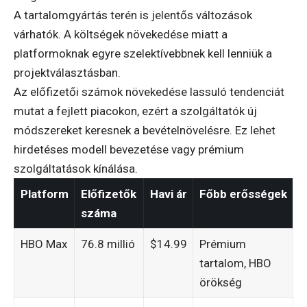
A tartalomgyártás terén is jelentős változások
várhatók. A költségek növekedése miatt a
platformoknak egyre szelektívebbnek kell lenniük a
projektválasztásban.
Az előfizetői számok növekedése lassuló tendenciát
mutat a fejlett piacokon, ezért a szolgáltatók új
módszereket keresnek a bevételnövelésre. Ez lehet
hirdetéses modell bevezetése vagy prémium
szolgáltatások kínálása.
Platform
Előfizetők
Havi ár
Főbb erősségek
száma
HBO Max
76.8 millió
$14.99
Prémium
tartalom, HBO
örökség