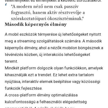
véleményeket és élményeket a kedvenc sorozataikról.
"A modern néző nem csak passzív
fogyasztó, hanem aktív résztvevője a
szórakoztatóipari ökoszisztémának."
Második képernyős élmény
A mobil eszközök térnyerése új lehetőségeket nyitott
meg a streaming szolgáltatások számára. A második
képernyős élmény, ahol a nézők mobilon böngésznek a
tévénézés közben, új interakciós lehetőségeket
teremt.
Mindkét platform dolgozik olyan funkciókkon, amelyek
kihasználják ezt a trendet. Ez lehet extra tartalom
nyújtása, interaktív elemek beépítése vagy közösségi
funkciók fejlesztése.
A cross-platform élmény optimalizálása
kulcsfontosságú a felhasználói elégedettség