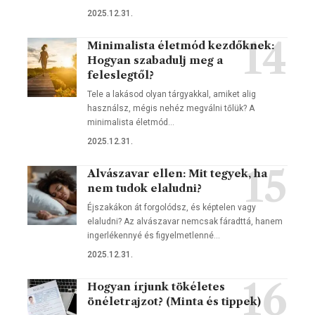
2025.12.31.
Minimalista életmód kezdőknek:
Hogyan szabadulj meg a
feleslegtől?
Tele a lakásod olyan tárgyakkal, amiket alig
használsz, mégis nehéz megválni tőlük? A
minimalista életmód…
2025.12.31.
Alvászavar ellen: Mit tegyek, ha
nem tudok elaludni?
Éjszakákon át forgolódsz, és képtelen vagy
elaludni? Az alvászavar nemcsak fáradttá, hanem
ingerlékennyé és figyelmetlenné…
2025.12.31.
Hogyan írjunk tökéletes
önéletrajzot? (Minta és tippek)