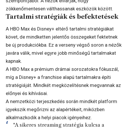
szempontjából. A nézők elvárják, hogy
zökkenőmentesen válthassanak eszközök között.
Tartalmi stratégiák és befektetések
A HBO Max és Disney+ eltérő tartalmi stratégiákat
követ, de mindketten jelentős összegeket fektetnek
be új produkciókba. Ez a verseny végső soron a nézők
javára válik, mivel egyre jobb minőségű tartalmakat
kapnak.
A HBO Max a prémium drámai sorozatokra fókuszál,
míg a Disney+ a franchise alapú tartalmakra építi
stratégiáját. Mindkét megközelítésnek megvannak az
előnyei és kihívásai.
A nemzetközi terjeszkedés során mindkét platform
igyekszik megőrizni az alapértékeit, miközben
alkalmazkodik a helyi piacok igényeihez.
"A sikeres streaming stratégia kulcsa a