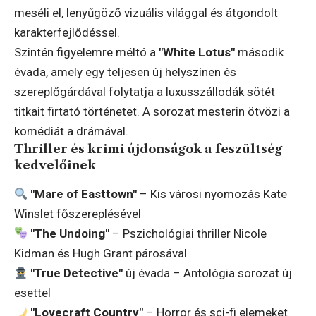
meséli el, lenyűgöző vizuális világgal és átgondolt
karakterfejlődéssel.
Szintén figyelemre méltó a
"White Lotus"
második
évada, amely egy teljesen új helyszínen és
szereplőgárdával folytatja a luxusszállodák sötét
titkait firtató történetet. A sorozat mesterin ötvözi a
komédiát a drámával.
Thriller és krimi újdonságok a feszültség
kedvelőinek
"Mare of Easttown"
– Kis városi nyomozás Kate
Winslet főszereplésével
"The Undoing"
– Pszichológiai thriller Nicole
Kidman és Hugh Grant párosával
"True Detective"
új évada – Antológia sorozat új
esettel
"Lovecraft Country"
– Horror és sci-fi elemeket