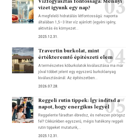
Vízfogyasztás fontossága: Mennyi
vizet igyunk egy nap?
A megfelelő hidratálás létfontosságú: naponta
általában 1,5–3 liter víz ajánlott (egyéni igény,
aktivitás és környezet…
2025.12.31.
Travertin burkolat, mint
értékteremtő építészeti elem
A természetes kőburkolatok kiválasztása ma már
jóval többet jelent egy egyszerű burkolóanyag
kiválasztásánál. Az építészetben…
2026.07.28.
Reggeli rutin tippek: Így indítsd a
napot, hogy energikus legyél
Reggelente fáradtan ébredsz, és nehezen pörögsz
fel? Cikkünkben egyszerű, mégis hatékony reggeli
rutin tippeket mutatunk,…
2025.12.31.