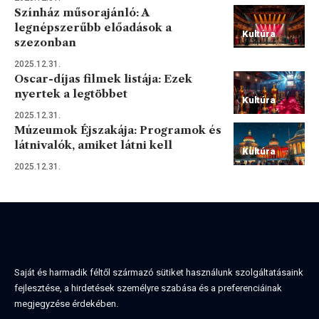
Színház műsorajánló: A
legnépszerűbb előadások a
Kultúra
szezonban
2025.12.31.
Oscar-díjas filmek listája: Ezek
nyertek a legtöbbet
Kultúra
2025.12.31.
Múzeumok Éjszakája: Programok és
látnivalók, amiket látni kell
Kultúra
2025.12.31.
Saját és harmadik féltől származó sütiket használunk szolgáltatásaink
fejlesztése, a hirdetések személyre szabása és a preferenciáinak
megjegyzése érdekében.