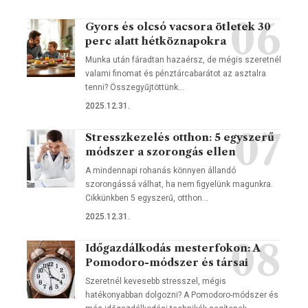
Gyors és olcsó vacsora ötletek 30
perc alatt hétköznapokra
Munka után fáradtan hazaérsz, de mégis szeretnél
valami finomat és pénztárcabarátot az asztalra
tenni? Összegyűjtöttünk…
2025.12.31.
Stresszkezelés otthon: 5 egyszerű
módszer a szorongás ellen
A mindennapi rohanás könnyen állandó
szorongássá válhat, ha nem figyelünk magunkra.
Cikkünkben 5 egyszerű, otthon…
2025.12.31.
Időgazdálkodás mesterfokon: A
Pomodoro-módszer és társai
Szeretnél kevesebb stresszel, mégis
hatékonyabban dolgozni? A Pomodoro-módszer és