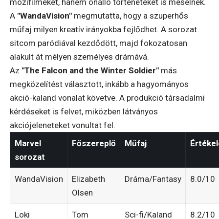
mozifilmeket, hanem önálló történeteket is mesélnek.
A
"WandaVision"
megmutatta, hogy a szuperhős
műfaj milyen kreatív irányokba fejlődhet. A sorozat
sitcom paródiával kezdődött, majd fokozatosan
alakult át mélyen személyes drámává.
Az
"The Falcon and the Winter Soldier"
más
megközelítést választott, inkább a hagyományos
akció-kaland vonalat követve. A produkció társadalmi
kérdéseket is felvet, miközben látványos
akciójeleneteket vonultat fel.
Marvel
Főszereplő
Műfaj
Értékel
sorozat
WandaVision
Elizabeth
Dráma/Fantasy
8.0/10
Olsen
Loki
Tom
Sci-fi/Kaland
8.2/10