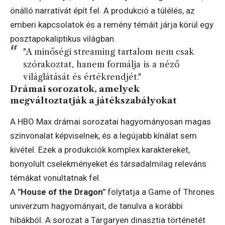
önálló narratívát épít fel. A produkció a túlélés, az
emberi kapcsolatok és a remény témáit járja körül egy
posztapokaliptikus világban.
"A minőségi streaming tartalom nem csak
szórakoztat, hanem formálja is a néző
világlátását és értékrendjét."
Drámai sorozatok, amelyek
megváltoztatják a játékszabályokat
A HBO Max drámai sorozatai hagyományosan magas
színvonalat képviselnek, és a legújabb kínálat sem
kivétel. Ezek a produkciók komplex karaktereket,
bonyolult cselekményeket és társadalmilag releváns
témákat vonultatnak fel.
A
"House of the Dragon"
folytatja a Game of Thrones
univerzum hagyományait, de tanulva a korábbi
hibákból. A sorozat a Targaryen dinasztia történetét