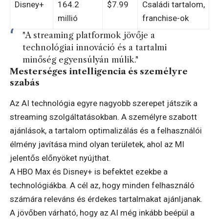
Disney+
164.2
$7.99
Családi tartalom,
millió
franchise-ok
"A streaming platformok jövője a
technológiai innováció és a tartalmi
minőség egyensúlyán múlik."
Mesterséges intelligencia és személyre
szabás
Az AI technológia egyre nagyobb szerepet játszik a
streaming szolgáltatásokban. A személyre szabott
ajánlások, a tartalom optimalizálás és a felhasználói
élmény javítása mind olyan területek, ahol az MI
jelentős előnyöket nyújthat.
A HBO Max és Disney+ is befektet ezekbe a
technológiákba. A cél az, hogy minden felhasználó
számára releváns és érdekes tartalmakat ajánljanak.
A jövőben várható, hogy az AI még inkább beépül a