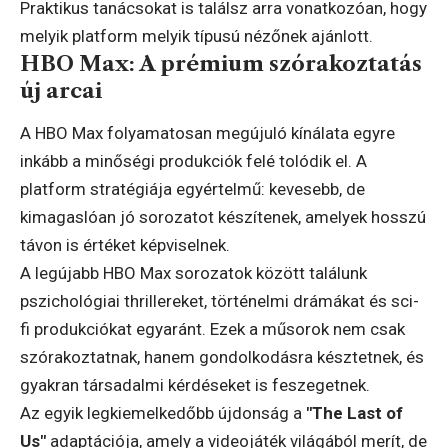
Praktikus tanácsokat is találsz arra vonatkozóan, hogy
melyik platform melyik típusú nézőnek ajánlott.
HBO Max: A prémium szórakoztatás
új arcai
A HBO Max folyamatosan megújuló kínálata egyre
inkább a minőségi produkciók felé tolódik el. A
platform stratégiája egyértelmű: kevesebb, de
kimagaslóan jó sorozatot készítenek, amelyek hosszú
távon is értéket képviselnek.
A legújabb HBO Max sorozatok között találunk
pszichológiai thrillereket, történelmi drámákat és sci-
fi produkciókat egyaránt. Ezek a műsorok nem csak
szórakoztatnak, hanem gondolkodásra késztetnek, és
gyakran társadalmi kérdéseket is feszegetnek.
Az egyik legkiemelkedőbb újdonság a
"The Last of
Us"
adaptációja, amely a videojáték világából merít, de