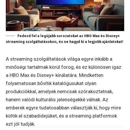
Fedezd fel a legújabb sorozatokat az HBO Max és Disney+
streaming szolgáltatásokon, és ne hagyd ki a legjobb ajánlatokat!
A streaming szolgáltatások világa egyre inkább a
minőségi tartalmak körül forog, és ez különösen igaz
a HBO Max és Disney+ kínálatára. Mindketten
folyamatosan bővítik katalógusukat olyan
produkciókkal, amelyek nemcsak szórakoztatnak,
hanem valódi kulturális jelenségekké válnak. Az
emberek egyre tudatosabban választják ki, hogy mire
költik el szabadidejüket, és a streaming platformok
ezt jól tudják.