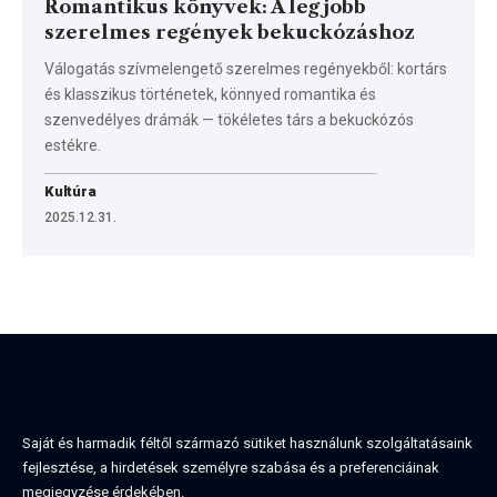
Romantikus könyvek: A legjobb
szerelmes regények bekuckózáshoz
Válogatás szívmelengető szerelmes regényekből: kortárs
és klasszikus történetek, könnyed romantika és
szenvedélyes drámák — tökéletes társ a bekuckózós
estékre.
Kultúra
2025.12.31.
Saját és harmadik féltől származó sütiket használunk szolgáltatásaink
fejlesztése, a hirdetések személyre szabása és a preferenciáinak
megjegyzése érdekében.