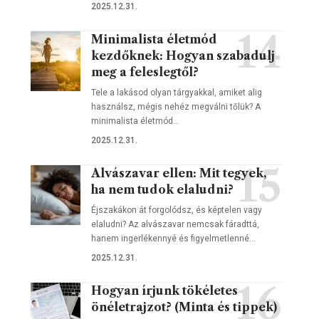
2025.12.31.
Minimalista életmód
kezdőknek: Hogyan szabadulj
meg a feleslegtől?
Tele a lakásod olyan tárgyakkal, amiket alig
használsz, mégis nehéz megválni tőlük? A
minimalista életmód…
2025.12.31.
Alvászavar ellen: Mit tegyek,
ha nem tudok elaludni?
Éjszakákon át forgolódsz, és képtelen vagy
elaludni? Az alvászavar nemcsak fáradttá,
hanem ingerlékennyé és figyelmetlenné…
2025.12.31.
Hogyan írjunk tökéletes
önéletrajzot? (Minta és tippek)