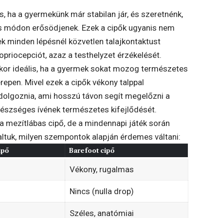
s, ha a gyermekünk már stabilan jár, és szeretnénk,
tes módon erősödjenek. Ezek a cipők ugyanis nem
ek minden lépésnél közvetlen talajkontaktust
opriocepciót, azaz a testhelyzet érzékelését.
akkor ideális, ha a gyermek sokat mozog természetes
repen. Mivel ezek a cipők vékony talppal
dolgoznia, ami hosszú távon segít megelőzni a
egészséges ívének természetes kifejlődését.
 mezítlábas cipő, de a mindennapi játék során
altuk, milyen szempontok alapján érdemes váltani:
ipő
Barefoot cipő
Vékony, rugalmas
Nincs (nulla drop)
Széles, anatómiai