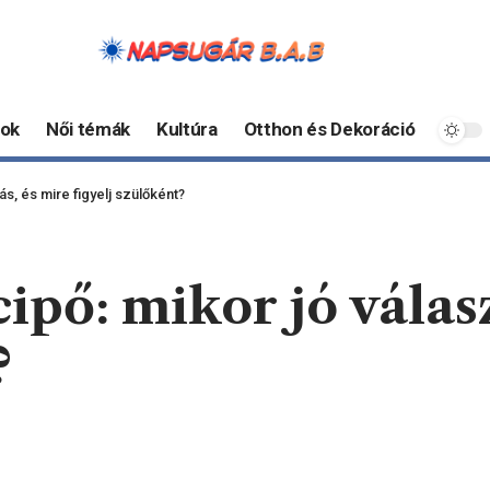
ok
Női témák
Kultúra
Otthon és Dekoráció
s, és mire figyelj szülőként?
ipő: mikor jó válasz
?