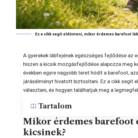
Ez a cikk segít eldönteni, mikor érdemes barefoot lá
A gyerekek lábfejének egészséges fejlődése az 
hiszen a kicsik mozgásfejlődése alapozza meg ké
években egyre nagyobb teret hódít a barefoot, az
járásélményt hivatott biztosítani. Ez a cikk segít
választani, és hogyan találhatjuk meg a legmegf
Tartalom
Mikor érdemes barefoot c
kicsinek?