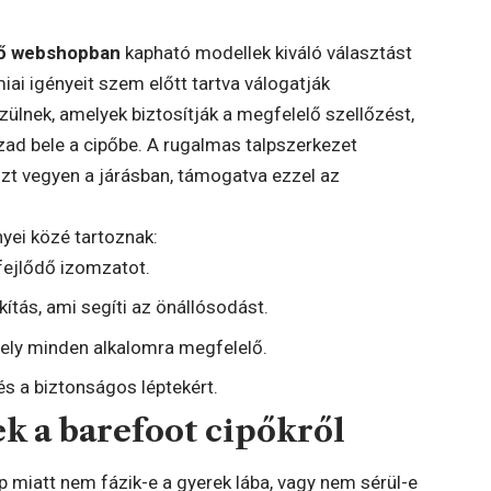
pő webshopban
kapható modellek kiváló választást
iai igényeit szem előtt tartva válogatják
ülnek, amelyek biztosítják a megfelelő szellőzést,
zad bele a cipőbe. A rugalmas talpszerkezet
szt vegyen a járásban, támogatva ezzel az
yei közé tartoznak:
 fejlődő izomzatot.
ítás, ami segíti az önállósodást.
mely minden alkalomra megfelelő.
s a biztonságos léptekért.
k a barefoot cipőkről
p miatt nem fázik-e a gyerek lába, vagy nem sérül-e