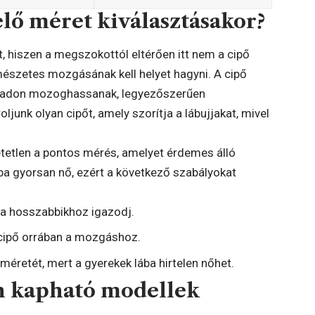
elő méret kiválasztásakor?
t, hiszen a megszokottól eltérően itt nem a cipő
rmészetes mozgásának kell helyet hagyni. A cipő
szabadon mozoghassanak, legyezőszerűen
junk olyan cipőt, amely szorítja a lábujjakat, mivel
etlen a pontos mérés, amelyet érdemes álló
lába gyorsan nő, ezért a következő szabályokat
 a hosszabbikhoz igazodj.
 cipő orrában a mozgáshoz.
méretét, mert a gyerekek lába hirtelen nőhet.
n kapható modellek