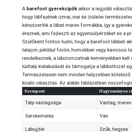
A
barefoot gyerekcipők
akkor a legjobb választá
hogy lábfejének izmai, inai és ízületei természe
kényszerítik a lábat merev formákba, így a gyerek
éreznek, ami fejleszti az egyensúlyérzéket és a pr
Szülőként fontos tudni, hogy a barefoot lábbeli 
talajon, például füvön, homokban vagy kavicsos te
rendelkeznek, a lábizomzatnak keményebben kell 
lúdtalp kialakulását és támogatja a lábboltozat 
Természetesen nem minden helyzetben kötelező a
kiváló választás. Az alábbi táblázatban összefogl
Szempont
Hagyományos c
Talp vastagsága
Vastag, merev
Sarokemelés
Van
Lábujjtér
Szűk, hegyes