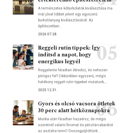
A természetes kőburkolatok kiválasztása ma
már jóval többet jelent egy egyszerű
burkolóanyag kiválasztásánál. Az
építészetben…
2026.07.28.
Reggeli rutin tippek: Így
indítsd a napot, hogy
energikus legyél
Reggelente fáradtan ébredsz, és nehezen
pörögsz fel? Cikkünkben egyszerű, mégis
hatékony reggeli rutin tippeket mutatunk,…
2025.12.31.
Gyors és olcsó vacsora ötletek
30 perc alatt hétköznapokra
Munka után fáradtan hazaérsz, de mégis
szeretnél valami finomat és pénztárcabarátot
az asztalra tenni? Összegyűjtöttünk…