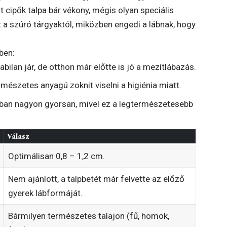
 cipők talpa bár vékony, mégis olyan speciális
 a szúró tárgyaktól, miközben engedi a lábnak, hogy
ben:
bilan jár, de otthon már előtte is jó a mezítlábazás.
mészetes anyagú zoknit viselni a higiénia miatt.
ban nagyon gyorsan, mivel ez a legtermészetesebb
Válasz
Optimálisan 0,8 – 1,2 cm.
Nem ajánlott, a talpbetét már felvette az előző
gyerek lábformáját.
Bármilyen természetes talajon (fű, homok,