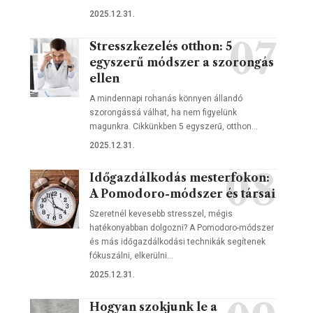
2025.12.31.
Stresszkezelés otthon: 5
egyszerű módszer a szorongás
ellen
A mindennapi rohanás könnyen állandó
szorongássá válhat, ha nem figyelünk
magunkra. Cikkünkben 5 egyszerű, otthon…
2025.12.31.
Időgazdálkodás mesterfokon:
A Pomodoro-módszer és társai
Szeretnél kevesebb stresszel, mégis
hatékonyabban dolgozni? A Pomodoro-módszer
és más időgazdálkodási technikák segítenek
fókuszálni, elkerülni…
2025.12.31.
Hogyan szokjunk le a