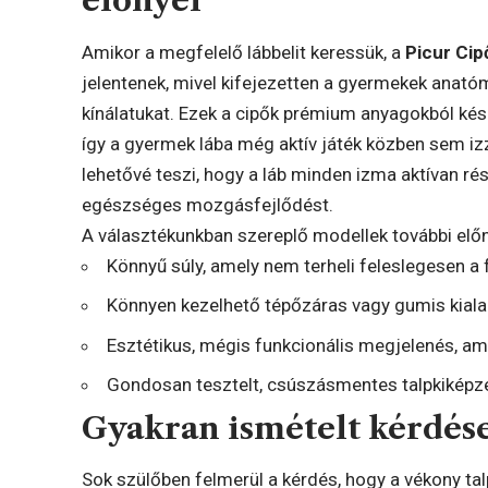
előnyei
Amikor a megfelelő lábbelit keressük, a
Picur Ci
jelentenek, mivel kifejezetten a gyermekek anatóm
kínálatukat. Ezek a cipők prémium anyagokból kész
így a gyermek lába még aktív játék közben sem iz
lehetővé teszi, hogy a láb minden izma aktívan ré
egészséges mozgásfejlődést.
A választékunkban szereplő modellek további előn
Könnyű súly, amely nem terheli feleslegesen a
Könnyen kezelhető tépőzáras vagy gumis kialak
Esztétikus, mégis funkcionális megjelenés, a
Gondosan tesztelt, csúszásmentes talpkiképzé
Gyakran ismételt kérdése
Sok szülőben felmerül a kérdés, hogy a vékony tal