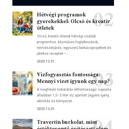
Hétvégi programok
gyerekekkel: Olcsó és kreatív
ötletek
Olcsó, kreatív ötletek hétvégi családi
programhoz: kézműves foglalkozások,
természetjárás, egyszerű barkácsprojektek és
játékos receptek —…
2025.12.31.
Vízfogyasztás fontossága:
Mennyi vizet igyunk egy nap?
A megfelelő hidratálás létfontosságú: naponta
általában 1,5–3 liter víz ajánlott (egyéni igény,
aktivitás és környezet…
2025.12.31.
Travertin burkolat, mint
értékteremtő építészeti elem