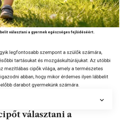
bbelit választani a gyermek egészséges fejlődéséért.
egyik legfontosabb szempont a szülők számára,
sőbbi tartásukat és mozgáskultúrájukat. Az utóbbi
az mezítlábas cipők világa, amely a természetes
 eligazodni abban, hogy mikor érdemes ilyen lábbelit
elelőbb darabot gyermekünk számára.
ipőt választani a