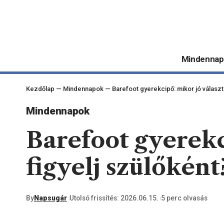
Mindennap
Kezdőlap
—
Mindennapok
—
Barefoot gyerekcipő: mikor jó választá
Mindennapok
Barefoot gyerekc
figyelj szülőként
By
Napsugár
Utolsó frissítés: 2026.06.15.
5 perc olvasás