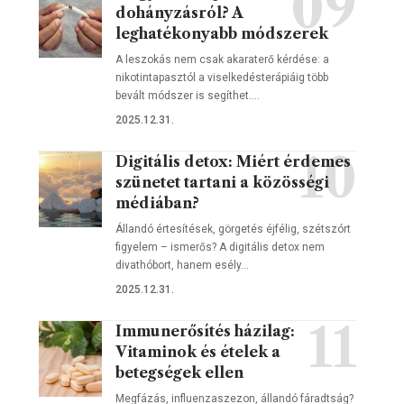
dohányzásról? A
leghatékonyabb módszerek
A leszokás nem csak akaraterő kérdése: a
nikotintapasztól a viselkedésterápiáig több
bevált módszer is segíthet.…
2025.12.31.
Digitális detox: Miért érdemes
szünetet tartani a közösségi
médiában?
Állandó értesítések, görgetés éjfélig, szétszórt
figyelem – ismerős? A digitális detox nem
divathóbort, hanem esély…
2025.12.31.
Immunerősítés házilag:
Vitaminok és ételek a
betegségek ellen
Megfázás, influenzaszezon, állandó fáradtság?