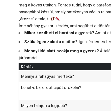
meg a köves utakon. Fontos tudni, hogy a barefoot
anyagokból készül, amely hatékonyan védi a talpat
„érezze” a talajt.
Íme néhány gyakori kérdés, ami segíthet a döntés
Mikor kezdheti el hordani a gyerek?
Amint sta
Szükséges zokni a cipőbe?
Igen, érdemes ter
Mennyi idő alatt szokja meg a gyerek?
Általá
járásmód.
Kérdés
Mennyi a ráhagyás mértéke?
Lehet-e barefoot cipőt örökölni?
Milyen talajon a legjobb?