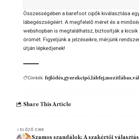
Összességében a barefoot cipők kiválasztása eg
lábegészségéért. A megfelelő méret és a minőség
webshopban is megtalálhatsz, biztosítják a kic
örömét. Figyeljünk a jelzéseikre, mérjünk rendsz
útján lépkedjenek!
fejlődés
gyerekcipő
lábfej
mezítlábas
vá
Címkék:
Share This Article
ELŐZŐ CIKK
Szamos szandálok: A szakértői választás