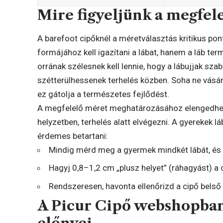
Mire figyeljünk a megfel
A barefoot cipőknél a méretválasztás kritikus pon
formájához kell igazítani a lábat, hanem a láb te
orrának szélesnek kell lennie, hogy a lábujjak 
szétterülhessenek terhelés közben. Soha ne vásárol
ez gátolja a természetes fejlődést.
A megfelelő méret meghatározásához elengedhet
helyzetben, terhelés alatt elvégezni. A gyerekek 
érdemes betartani:
Mindig mérd meg a gyermek mindkét lábát, és
Hagyj 0,8–1,2 cm „plusz helyet” (ráhagyást) a
Rendszeresen, havonta ellenőrizd a cipő belső 
A Picur Cipő webshopba