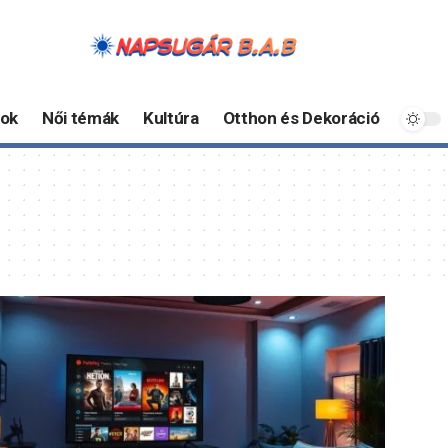
ok
Női témák
Kultúra
Otthon és Dekoráció