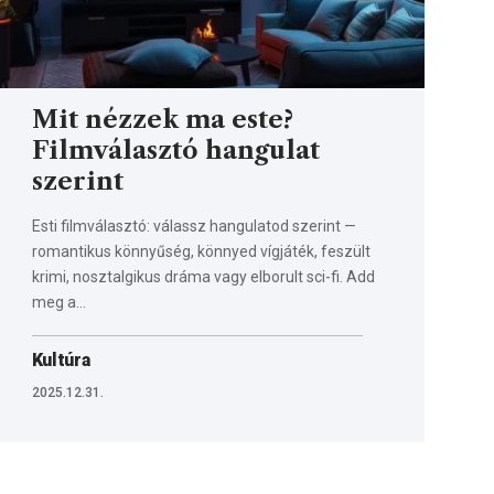
Mit nézzek ma este?
Filmválasztó hangulat
szerint
Esti filmválasztó: válassz hangulatod szerint —
romantikus könnyűség, könnyed vígjáték, feszült
krimi, nosztalgikus dráma vagy elborult sci-fi. Add
meg a…
Kultúra
2025.12.31.