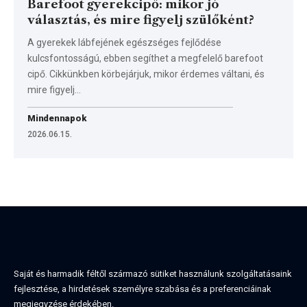
Barefoot gyerekcipő: mikor jó
választás, és mire figyelj szülőként?
A gyerekek lábfejének egészséges fejlődése
kulcsfontosságú, ebben segíthet a megfelelő barefoot
cipő. Cikkünkben körbejárjuk, mikor érdemes váltani, és
mire figyelj…
Mindennapok
2026.06.15.
Saját és harmadik féltől származó sütiket használunk szolgáltatásaink
fejlesztése, a hirdetések személyre szabása és a preferenciáinak
megjegyzése érdekében.