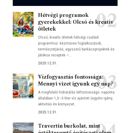
Hétvégi programok
gyerekekkel: Olcsó és kreatív
ötletek
Olcsó, kreatív ötletek hétvégi családi
programhoz: kézműves foglalkozások,
természetjárás, egyszerű barkácsprojektek és
játékos receptek —…
2025.12.31.
Vízfogyasztás fontossága:
Mennyi vizet igyunk egy nap?
A megfelelő hidratálás létfontosságú: naponta
általában 1,5–3 liter víz ajánlott (egyéni igény,
aktivitás és környezet…
2025.12.31.
Travertin burkolat, mint
értékteremtő építészeti elem