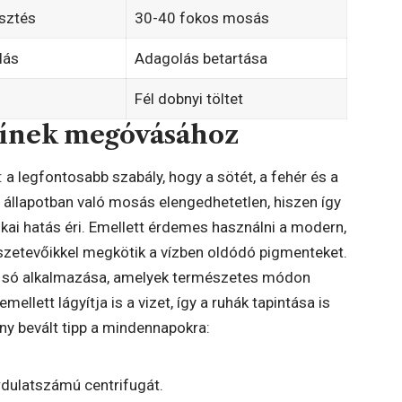
esztés
30-40 fokos mosás
lás
Adagolás betartása
Fél dobnyi töltet
zínek megóvásához
a legfontosabb szabály, hogy a sötét, a fehér és a
t állapotban való mosás elengedhetetlen, hiszen így
ikai hatás éri. Emellett érdemes használni a modern,
zetevőikkel megkötik a vízben oldódó pigmenteket.
s a só alkalmazása, amelyek természetes módon
emellett lágyítja is a vizet, így a ruhák tapintása is
y bevált tipp a mindennapokra:
dulatszámú centrifugát.