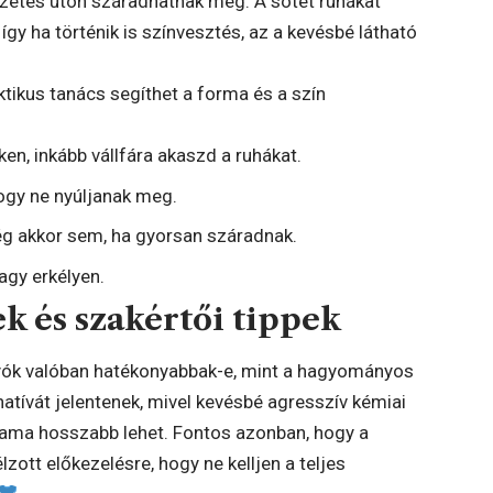
észetes úton száradhatnak meg. A sötét ruhákat
így ha történik is színvesztés, az a kevésbé látható
ktikus tanács segíthet a forma és a szín
en, inkább vállfára akaszd a ruhákat.
hogy ne nyúljanak meg.
ég akkor sem, ha gyorsan száradnak.
agy erkélyen.
k és szakértői tippek
yók valóban hatékonyabbak-e, mint a hagyományos
natívát jelentenek, mivel kevésbé agresszív kémiai
artama hosszabb lehet. Fontos azonban, hogy a
zott előkezelésre, hogy ne kelljen a teljes