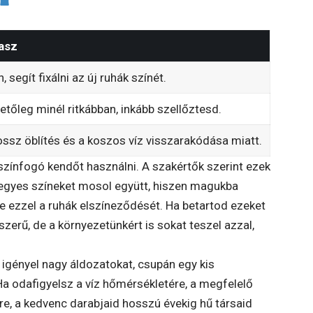
asz
n, segít fixálni az új ruhák színét.
etőleg minél ritkábban, inkább szellőztesd.
ossz öblítés és a koszos víz visszarakódása miatt.
színfogó kendőt használni. A szakértők szerint ezek
 vegyes színeket mosol együtt, hiszen magukba
e ezzel a ruhák elszíneződését. Ha betartod ezeket
erű, de a környezetünkért is sokat teszel azzal,
gényel nagy áldozatokat, csupán egy kis
Ha odafigyelsz a víz hőmérsékletére, a megfelelő
e, a kedvenc darabjaid hosszú évekig hű társaid