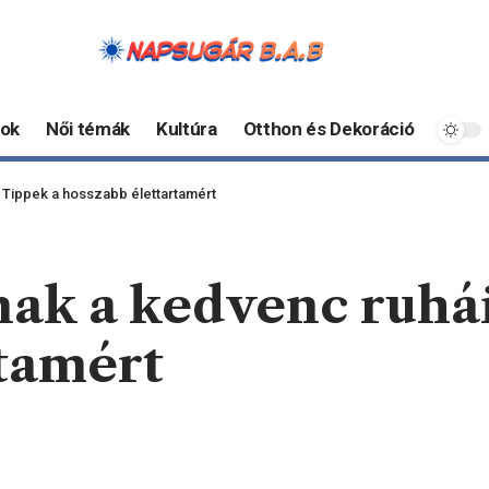
ok
Női témák
Kultúra
Otthon és Dekoráció
 Tippek a hosszabb élettartamért
nak a kedvenc ruhá
rtamért