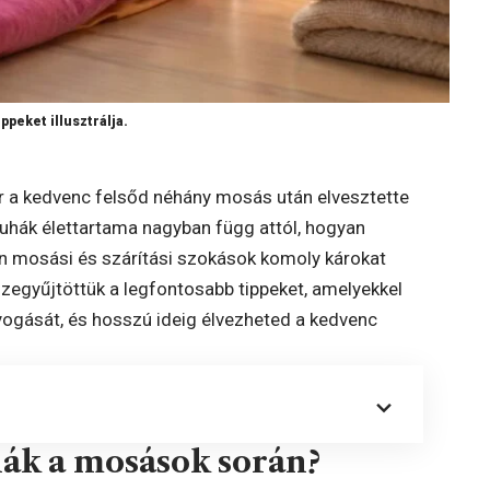
peket illusztrálja.
or a kedvenc felsőd néhány mosás után elvesztette
A ruhák élettartama nagyban függ attól, hogyan
en mosási és szárítási szokások komoly károkat
szegyűjtöttük a legfontosabb tippeket, amelyekkel
ogását, és hosszú ideig élvezheted a kedvenc
ák a mosások során?