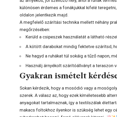
az árnyékos, jól szellőző hely, ahol a ruhák term
különösen érdemes a fonákjukkal kifelé teregetni, 
oldalon jelentkezik majd.
A megfelelő szárítási technika mellett néhány pra
megőrzésében:
Kerüld a csipeszek használatát a látható részek
A kötött darabokat mindig fektetve szárítsd, 
Ne hagyd a ruhákat túl sokáig a tűző napon, m
Használj árnyékolt szárítóállványt a teraszon v
Gyakran ismételt kérdése
Sokan kérdezik, hogy a mosódió vagy a mosógol
szerek. A válasz az, hogy ezek kíméletesebb alter
anyagokat tartalmaznak, így a textilszálak élett
makacs foltokhoz ilyenkor is szükség lehet egy cél