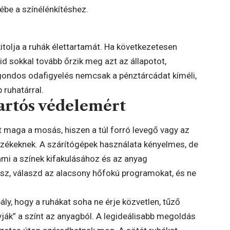
ébe a színélénkítéshez.
tolja a ruhák élettartamát. Ha következetesen
d sokkal tovább őrzik meg azt az állapotot,
A gondos odafigyelés nemcsak a pénztárcádat kíméli,
 ruhatárral.
 tartós védelemért
nt maga a mosás, hiszen a túl forró levegő vagy az
zékeknek. A szárítógépek használata kényelmes, de
ami a színek kifakulásához és az anyag
sz, válaszd az alacsony hőfokú programokat, és ne
ly, hogy a ruhákat soha ne érje közvetlen, tűző
ívják” a színt az anyagból. A legideálisabb megoldás