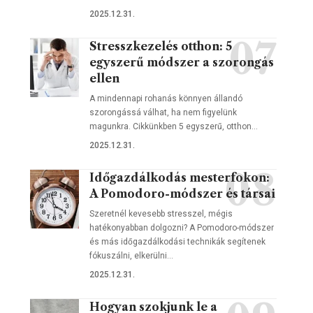
2025.12.31.
Stresszkezelés otthon: 5
egyszerű módszer a szorongás
ellen
A mindennapi rohanás könnyen állandó
szorongássá válhat, ha nem figyelünk
magunkra. Cikkünkben 5 egyszerű, otthon…
2025.12.31.
Időgazdálkodás mesterfokon:
A Pomodoro-módszer és társai
Szeretnél kevesebb stresszel, mégis
hatékonyabban dolgozni? A Pomodoro-módszer
és más időgazdálkodási technikák segítenek
fókuszálni, elkerülni…
2025.12.31.
Hogyan szokjunk le a