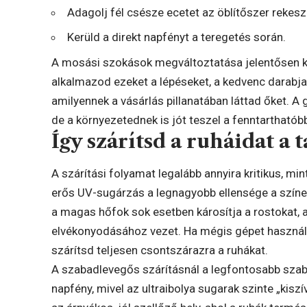
Adagolj fél csésze ecetet az öblítőszer rekesz
Kerüld a direkt napfényt a teregetés során.
A mosási szokások megváltoztatása jelentősen ki
alkalmazod ezeket a lépéseket, a kedvenc darabjai
amilyennek a vásárlás pillanatában láttad őket. 
de a környezetednek is jót teszel a fenntarthatóbb
Így szárítsd a ruháidat a
A szárítási folyamat legalább annyira kritikus, mi
erős UV-sugárzás a legnagyobb ellensége a színe
a magas hőfok sok esetben károsítja a rostokat, 
elvékonyodásához vezet. Ha mégis gépet használ
szárítsd teljesen csontszárazra a ruhákat.
A szabadlevegős szárításnál a legfontosabb szabá
napfény, mivel az ultraibolya sugarak szinte „kisz