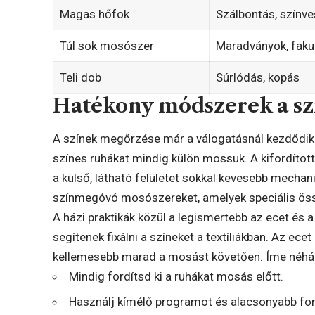
Magas hőfok
Szálbontás, színv
Túl sok mosószer
Maradványok, faku
Teli dob
Súrlódás, kopás
Hatékony módszerek a s
A színek megőrzése már a válogatásnál kezdődik: 
színes ruhákat mindig külön mossuk. A kifordítot
a külső, látható felületet sokkal kevesebb mechan
színmegóvó mosószereket, amelyek speciális öss
A házi praktikák közül a legismertebb az ecet é
segítenek fixálni a színeket a textíliákban. Az ecet 
kellemesebb marad a mosást követően. Íme néhán
Mindig fordítsd ki a ruhákat mosás előtt.
Használj kímélő programot és alacsonyabb for