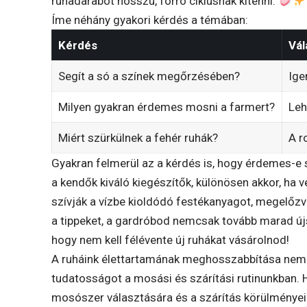
ruhadarabot hosszú, forró ciklusnak kitenni.
Íme néhány gyakori kérdés a témában:
Kérdés
Vál
Segít a só a színek megőrzésében?
Ige
Milyen gyakran érdemes mosni a farmert?
Leh
Miért szürkülnek a fehér ruhák?
A r
Gyakran felmerül az a kérdés is, hogy érdemes-e 
a kendők kiváló kiegészítők, különösen akkor, ha
szívják a vízbe kioldódó festékanyagot, megelőzv
a tippeket, a gardróbod nemcsak tovább marad újsz
hogy nem kell félévente új ruhákat vásárolnod!
A ruháink élettartamának meghosszabbítása nem i
tudatosságot a mosási és szárítási rutinunkban. 
mosószer választására és a szárítás körülményeir