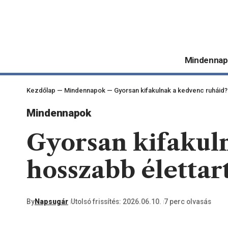
Mindennap
Kezdőlap
—
Mindennapok
—
Gyorsan kifakulnak a kedvenc ruháid?
Mindennapok
Gyorsan kifakul
hosszabb életta
By
Napsugár
Utolsó frissítés: 2026.06.10.
7 perc olvasás