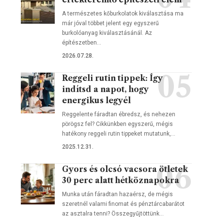
A természetes kőburkolatok kiválasztása ma
már jóval többet jelent egy egyszerű
burkolóanyag kiválasztásánál. Az
építészetben…
2026.07.28.
Reggeli rutin tippek: Így
indítsd a napot, hogy
energikus legyél
Reggelente fáradtan ébredsz, és nehezen
pörögsz fel? Cikkünkben egyszerű, mégis
hatékony reggeli rutin tippeket mutatunk,…
2025.12.31.
Gyors és olcsó vacsora ötletek
30 perc alatt hétköznapokra
Munka után fáradtan hazaérsz, de mégis
szeretnél valami finomat és pénztárcabarátot
az asztalra tenni? Összegyűjtöttünk…