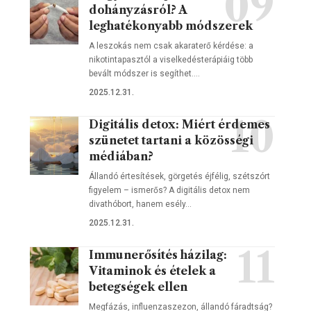
dohányzásról? A
leghatékonyabb módszerek
A leszokás nem csak akaraterő kérdése: a
nikotintapasztól a viselkedésterápiáig több
bevált módszer is segíthet.…
2025.12.31.
Digitális detox: Miért érdemes
szünetet tartani a közösségi
médiában?
Állandó értesítések, görgetés éjfélig, szétszórt
figyelem – ismerős? A digitális detox nem
divathóbort, hanem esély…
2025.12.31.
Immunerősítés házilag:
Vitaminok és ételek a
betegségek ellen
Megfázás, influenzaszezon, állandó fáradtság?