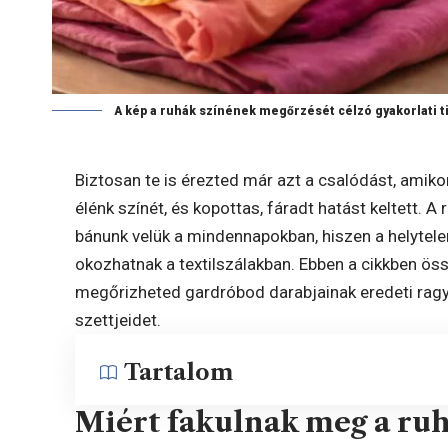
A kép a ruhák színének megőrzését célzó gyakorlati tip
Biztosan te is érezted már azt a csalódást, amik
élénk színét, és kopottas, fáradt hatást keltett. 
bánunk velük a mindennapokban, hiszen a helytel
okozhatnak a textilszálakban. Ebben a cikkben ös
megőrizheted gardróbod darabjainak eredeti ragy
szettjeidet.
Tartalom
Miért fakulnak meg a ruh