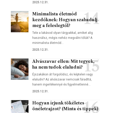
2025.12.31.
Minimalista életmód
kezdőknek: Hogyan szabadulj
meg a feleslegtől?
Tele a lakásod olyan tárgyakkal, amiket alig
használsz, mégis nehéz megválni tőlük? A
minimalista életmód…
2025.12.31.
Alvászavar ellen: Mit tegyek,
ha nem tudok elaludni?
Éjszakákon át forgolódsz, és képtelen vagy
elaludni? Az alvászavar nemcsak fáradttá,
hanem ingerlékennyé és figyelmetlenné…
2025.12.31.
Hogyan írjunk tökéletes
önéletrajzot? (Minta és tippek)