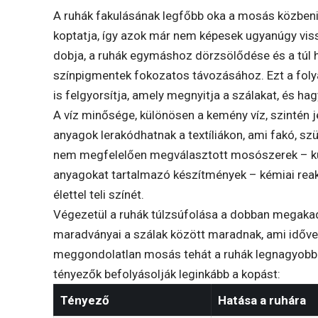
A ruhák fakulásának legfőbb oka a mosás közbeni 
koptatja, így azok már nem képesek ugyanúgy viss
dobja, a ruhák egymáshoz dörzsölődése és a túl
színpigmentek fokozatos távozásához. Ezt a fol
is felgyorsítja, amely megnyitja a szálakat, és ha
A víz minősége, különösen a kemény víz, szintén j
anyagok lerakódhatnak a textíliákon, ami fakó, sz
nem megfelelően megválasztott mosószerek – kül
anyagokat tartalmazó készítmények – kémiai reakc
élettel teli színét.
Végezetül a ruhák túlzsúfolása a dobban megakad
maradványai a szálak között maradnak, ami idővel 
meggondolatlan mosás tehát a ruhák legnagyobb ell
tényezők befolyásolják leginkább a kopást:
Tényező
Hatása a ruhára