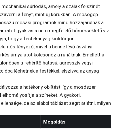
mechanikai súrlódás, amely a szálak felszínét
zaverni a fényt, mint új korukban. A mosógép
 hosszú mosási programok mind hozzájárulnak a
yamatot gyakran a nem megfelelő hőmérsékletű víz
gyja, hogy a festékanyag kioldódjon.
elentős tényező, mivel a benne lévő ásványi
ürkés árnyalatot kölcsönöz a ruháknak. Emellett a
önösen a fehérítő hatású, agresszív vegyi
ióba léphetnek a festékkel, elszívva az anyag
ályozza a hatékony öblítést, így a mosószer
elhomályosítja a színeket. A gyakori,
ensége, de az alábbi táblázat segít átlátni, milyen
Megoldás