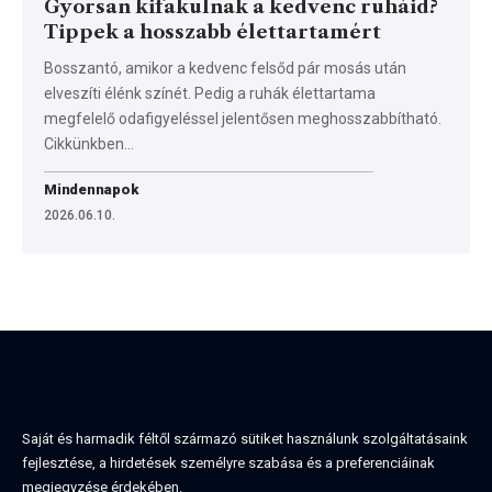
Gyorsan kifakulnak a kedvenc ruháid?
Tippek a hosszabb élettartamért
Bosszantó, amikor a kedvenc felsőd pár mosás után
elveszíti élénk színét. Pedig a ruhák élettartama
megfelelő odafigyeléssel jelentősen meghosszabbítható.
Cikkünkben…
Mindennapok
2026.06.10.
Saját és harmadik féltől származó sütiket használunk szolgáltatásaink
fejlesztése, a hirdetések személyre szabása és a preferenciáinak
megjegyzése érdekében.