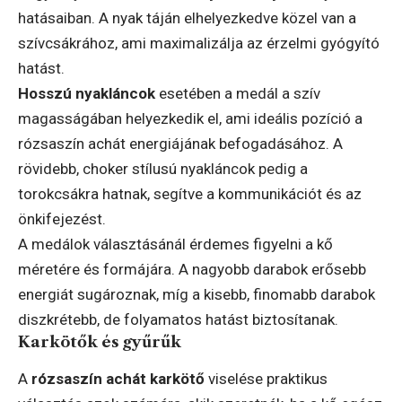
hatásaiban. A nyak táján elhelyezkedve közel van a
szívcsákrához, ami maximalizálja az érzelmi gyógyító
hatást.
Hosszú nyakláncok
esetében a medál a szív
magasságában helyezkedik el, ami ideális pozíció a
rózsaszín achát energiájának befogadásához. A
rövidebb, choker stílusú nyakláncok pedig a
torokcsákra hatnak, segítve a kommunikációt és az
önkifejezést.
A medálok választásánál érdemes figyelni a kő
méretére és formájára. A nagyobb darabok erősebb
energiát sugároznak, míg a kisebb, finomabb darabok
diszkrétebb, de folyamatos hatást biztosítanak.
Karkötők és gyűrűk
A
rózsaszín achát karkötő
viselése praktikus