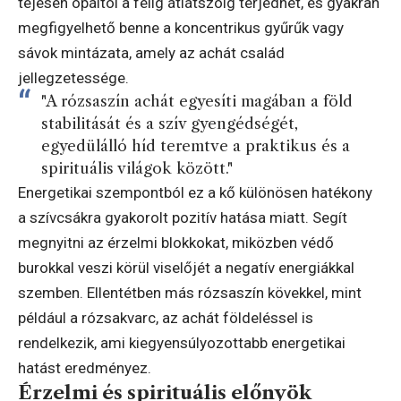
tejesen opáltól a félig átlátszóig terjedhet, és gyakran
megfigyelhető benne a koncentrikus gyűrűk vagy
sávok mintázata, amely az achát család
jellegzetessége.
"A rózsaszín achát egyesíti magában a föld
stabilitását és a szív gyengédségét,
egyedülálló híd teremtve a praktikus és a
spirituális világok között."
Energetikai szempontból ez a kő különösen hatékony
a szívcsákra gyakorolt pozitív hatása miatt. Segít
megnyitni az érzelmi blokkokat, miközben védő
burokkal veszi körül viselőjét a negatív energiákkal
szemben. Ellentétben más rózsaszín kövekkel, mint
például a rózsakvarc, az achát földeléssel is
rendelkezik, ami kiegyensúlyozottabb energetikai
hatást eredményez.
Érzelmi és spirituális előnyök