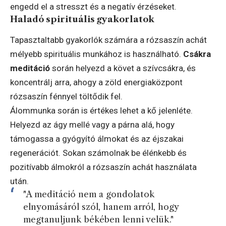
engedd el a stresszt és a negatív érzéseket.
Haladó spirituális gyakorlatok
Tapasztaltabb gyakorlók számára a rózsaszín achát
mélyebb spirituális munkához is használható.
Csákra
meditáció
során helyezd a követ a szívcsákra, és
koncentrálj arra, ahogy a zöld energiaközpont
rózsaszín fénnyel töltődik fel.
Álommunka során is értékes lehet a kő jelenléte.
Helyezd az ágy mellé vagy a párna alá, hogy
támogassa a gyógyító álmokat és az éjszakai
regenerációt. Sokan számolnak be élénkebb és
pozitívabb álmokról a rózsaszín achát használata
után.
"A meditáció nem a gondolatok
elnyomásáról szól, hanem arról, hogy
megtanuljunk békében lenni velük."