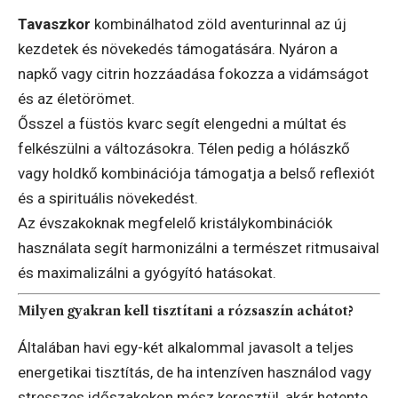
Tavaszkor
kombinálhatod zöld aventurinnal az új
kezdetek és növekedés támogatására. Nyáron a
napkő vagy citrin hozzáadása fokozza a vidámságot
és az életörömet.
Ősszel a füstös kvarc segít elengedni a múltat és
felkészülni a változásokra. Télen pedig a hólászkő
vagy holdkő kombinációja támogatja a belső reflexiót
és a spirituális növekedést.
Az évszakoknak megfelelő kristálykombinációk
használata segít harmonizálni a természet ritmusaival
és maximalizálni a gyógyító hatásokat.
Milyen gyakran kell tisztítani a rózsaszín achátot?
Általában havi egy-két alkalommal javasolt a teljes
energetikai tisztítás, de ha intenzíven használod vagy
stresszes időszakokon mész keresztül, akár hetente