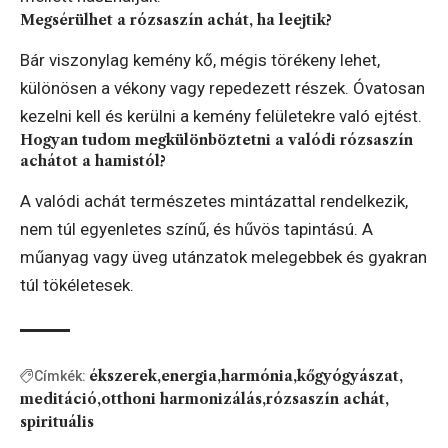
Megsérülhet a rózsaszín achát, ha leejtik?
Bár viszonylag kemény kő, mégis törékeny lehet,
különösen a vékony vagy repedezett részek. Óvatosan
kezelni kell és kerülni a kemény felületekre való ejtést.
Hogyan tudom megkülönböztetni a valódi rózsaszín
achátot a hamistól?
A valódi achát természetes mintázattal rendelkezik,
nem túl egyenletes színű, és hűvös tapintású. A
műanyag vagy üveg utánzatok melegebbek és gyakran
túl tökéletesek.
ékszerek
energia
harmónia
kőgyógyászat
Címkék:
meditáció
otthoni harmonizálás
rózsaszín achát
spirituális