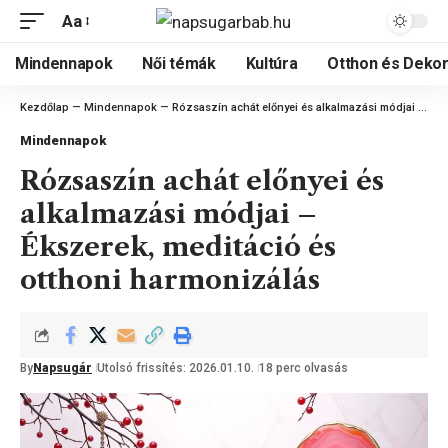
Aa
Mindennapok
Női témák
Kultúra
Otthon és Dekor
Kezdőlap
—
Mindennapok
—
Rózsaszín achát előnyei és alkalmazási módjai – Ékszerek, meditáció és otthoni harmonizálás
Mindennapok
Rózsaszín achát előnyei és
alkalmazási módjai –
Ékszerek, meditáció és
otthoni harmonizálás
By
Napsugár
Utolsó frissítés: 2026.01.10.
18 perc olvasás