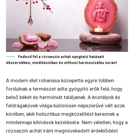
Fedezd fel a rózsaszín achát nyugtató hatásait
ékszerekben, meditációban és otthoni harmonizálás során!
A modern élet rohanása közepette egyre többen
fordulnak a természet adta gyógyító erők felé, hogy
belső békét és harmóniát találjanak. A kristályok és
féldrágakövek világa különösen népszerűvé vált azok
körében, akik holisztikus megközelítést keresnek a
mindennapi kihívások kezelésére. Nem véletlen, hogy a
rózsaszín achát iránt megnövekedett érdeklődést