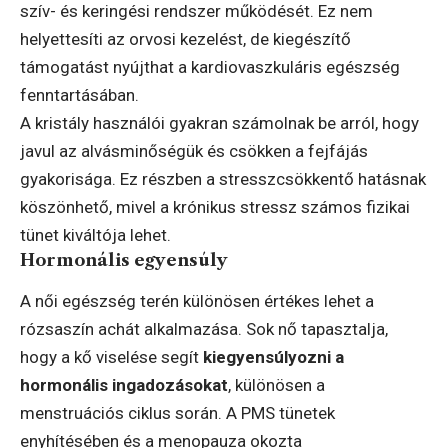
szív- és keringési rendszer működését. Ez nem
helyettesíti az orvosi kezelést, de kiegészítő
támogatást nyújthat a kardiovaszkuláris egészség
fenntartásában.
A kristály használói gyakran számolnak be arról, hogy
javul az alvásminőségük és csökken a fejfájás
gyakorisága. Ez részben a stresszcsökkentő hatásnak
köszönhető, mivel a krónikus stressz számos fizikai
tünet kiváltója lehet.
Hormonális egyensúly
A női egészség terén különösen értékes lehet a
rózsaszín achát alkalmazása. Sok nő tapasztalja,
hogy a kő viselése segít
kiegyensúlyozni a
hormonális ingadozásokat
, különösen a
menstruációs ciklus során. A PMS tünetek
enyhítésében és a menopauza okozta