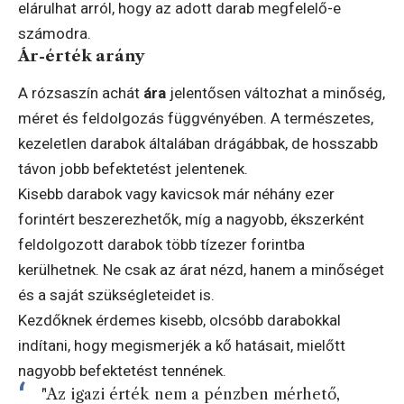
elárulhat arról, hogy az adott darab megfelelő-e
számodra.
Ár-érték arány
A rózsaszín achát
ára
jelentősen változhat a minőség,
méret és feldolgozás függvényében. A természetes,
kezeletlen darabok általában drágábbak, de hosszabb
távon jobb befektetést jelentenek.
Kisebb darabok vagy kavicsok már néhány ezer
forintért beszerezhetők, míg a nagyobb, ékszerként
feldolgozott darabok több tízezer forintba
kerülhetnek. Ne csak az árat nézd, hanem a minőséget
és a saját szükségleteidet is.
Kezdőknek érdemes kisebb, olcsóbb darabokkal
indítani, hogy megismerjék a kő hatásait, mielőtt
nagyobb befektetést tennének.
"Az igazi érték nem a pénzben mérhető,