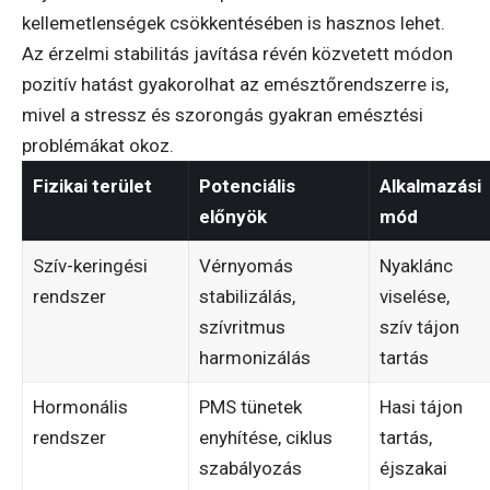
kellemetlenségek csökkentésében is hasznos lehet.
Az érzelmi stabilitás javítása révén közvetett módon
pozitív hatást gyakorolhat az emésztőrendszerre is,
mivel a stressz és szorongás gyakran emésztési
problémákat okoz.
Fizikai terület
Potenciális
Alkalmazási
előnyök
mód
Szív-keringési
Vérnyomás
Nyaklánc
rendszer
stabilizálás,
viselése,
szívritmus
szív tájon
harmonizálás
tartás
Hormonális
PMS tünetek
Hasi tájon
rendszer
enyhítése, ciklus
tartás,
szabályozás
éjszakai