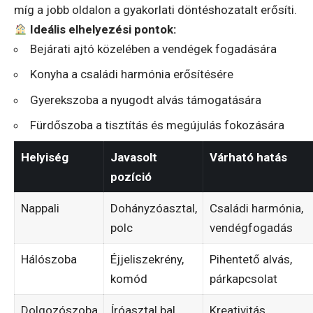
míg a jobb oldalon a gyakorlati döntéshozatalt erősíti.
Ideális elhelyezési pontok:
Bejárati ajtó közelében a vendégek fogadására
Konyha a családi harmónia erősítésére
Gyerekszoba a nyugodt alvás támogatására
Fürdőszoba a tisztítás és megújulás fokozására
Helyiség
Javasolt
Várható hatás
pozíció
Nappali
Dohányzóasztal,
Családi harmónia,
polc
vendégfogadás
Hálószoba
Éjjeliszekrény,
Pihentető alvás,
komód
párkapcsolat
Dolgozószoba
Íróasztal bal
Kreativitás,