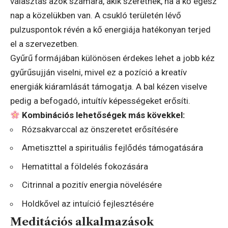
választás azok számára, akik szeretnék, ha a kő egész
nap a közelükben van. A csukló területén lévő
pulzuspontok révén a kő energiája hatékonyan terjed
el a szervezetben.
Gyűrű formájában különösen érdekes lehet a jobb kéz
gyűrűsujján viselni, mivel ez a pozíció a kreatív
energiák kiáramlását támogatja. A bal kézen viselve
pedig a befogadó, intuítív képességeket erősíti.
Kombinációs lehetőségek más kövekkel:
Rózsakvarccal az önszeretet erősítésére
Ametiszttel a spirituális fejlődés támogatására
Hematittal a földelés fokozására
Citrinnal a pozitív energia növelésére
Holdkővel az intuíció fejlesztésére
Meditációs alkalmazások