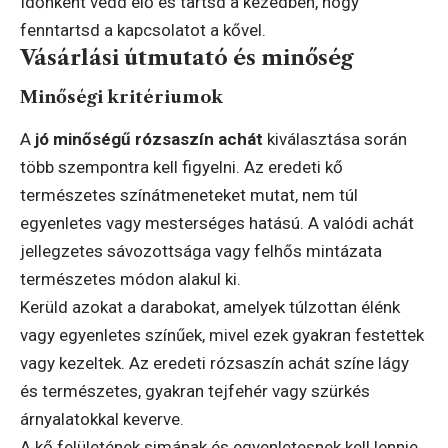
Időnként vedd elő és tartsd a kezedben, hogy
fenntartsd a kapcsolatot a kővel.
Vásárlási útmutató és minőség
Minőségi kritériumok
A
jó minőségű rózsaszín achát
kiválasztása során
több szempontra kell figyelni. Az eredeti kő
természetes színátmeneteket mutat, nem túl
egyenletes vagy mesterséges hatású. A valódi achát
jellegzetes sávozottsága vagy felhős mintázata
természetes módon alakul ki.
Kerüld azokat a darabokat, amelyek túlzottan élénk
vagy egyenletes színűek, mivel ezek gyakran festettek
vagy kezeltek. Az eredeti rózsaszín achát színe lágy
és természetes, gyakran tejfehér vagy szürkés
árnyalatokkal keverve.
A kő felületének simának és egyenletesnek kell lennie,