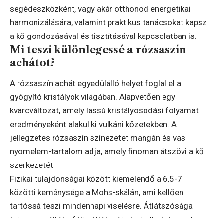
segédeszközként, vagy akár otthonod energetikai
harmonizálására, valamint praktikus tanácsokat kapsz
a kő gondozásával és tisztításával kapcsolatban is.
Mi teszi különlegessé a rózsaszín
achátot?
A rózsaszín achát egyedülálló helyet foglal el a
gyógyító kristályok világában. Alapvetően egy
kvarcváltozat, amely lassú kristályosodási folyamat
eredményeként alakul ki vulkáni kőzetekben. A
jellegzetes rózsaszín színezetet mangán és vas
nyomelem-tartalom adja, amely finoman átszövi a kő
szerkezetét.
Fizikai tulajdonságai között kiemelendő a 6,5-7
közötti keménysége a Mohs-skálán, ami kellően
tartóssá teszi mindennapi viselésre. Átlátszósága