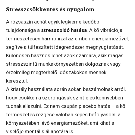
Stresszcsökkentés és nyugalom
A rózsaszín achát egyik legkiemelkedőbb
tulajdonsága a
stresszoldó hatása
. A kő vibrációja
természetesen harmonizál az emberi energiamezővel,
segítve a túlfeszített idegrendszer megnyugtatását.
Különösen hasznos lehet azok számára, akik magas
stresszszintű munkakörnyezetben dolgoznak vagy
érzelmileg megterhelő időszakokon mennek
keresztül.
A kristály használata során sokan beszámolnak arról,
hogy csökken a szorongásuk szintje és könnyebben
tudnak ellazulni. Ez nem csupán placebo hatás – a kő
természetes rezgése valóban képes befolyásolni a
környezetében lévő energiamezőket, ami kihat a
viselője mentális állapotára is.