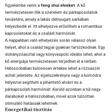
figyelembe venni a
feng shui elveket
. A kő
természetesen illik a szerelem és párkapcsolatok
területére, amely a lakás délnyugati sarkában
helyezkedik el. Itt elhelyezve erősítheti a romantikus
kapcsolatokat és a családi harmóniát.
A nappaliban való elhelyezés során válassz olyan
helyet, ahol a család tagjai gyakran tartózkodnak. Egy
dohányzóasztal vagy könyvespolc ideális lehet, ahol a
kő energiája természetesen terjedhet el a térben.
Hálószobában különösen értékes lehet a rózsaszín
achát jelenléte. Az éjjeliszekrényre vagy a komódra
helyezve segítheti a pihentető alvást és a
párkapcsolati harmóniát. Kerüld azonban a túl nagy
darabokat a hálószobában, mivel azok túlzottan
stimuláló hatásúak lehetnek.
Energetikai tisztítás