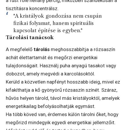
a füst fölé néhány percig, miközben szándékosan a
tisztításra koncentrálsz.
"A kristályok gondozása nem csupán
fizikai folyamat, hanem spirituális
kapcsolat építése is egyben."
Tárolási tanácsok
A megfelelő
tárolás
meghosszabbítja a rózsaszín
achát élettartamát és megőrzi energetikai
tulajdonságait. Használj puha anyagú tasakot vagy
dobozot, amely megvédi a karcolásoktól.
Kerüld a közvetlen napfényt hosszabb ideig, mivel ez
kifakíthatja a kő gyönyörű rózsaszín színét. Száraz,
hűvös helyen tárold, távol más kristályoktól, amelyek
energetikailag befolyásolhatják egymást.
Ha több köved van, érdemes külön tárolni őket, hogy
megőrizd mindegyik egyedi energetikai jellemzőit.