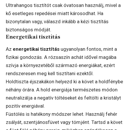
Ultrahangos tisztítót csak óvatosan használj, mivel a
kő esetleges repedései miatt károsodhat. Ha
bizonytalan vagy, válaszd inkább a kézi tisztítás
biztonságos módját.
Energetikai tisztítás
Az
energetikai tisztítás
ugyanolyan fontos, mint a
fizikai gondozás. A rózsaszín achát idővel magába
szívja a környezetéből származó energiákat, ezért
rendszeresen meg kell tisztítani ezektől.
Holdtiszta éjszakákon helyezd ki a követ a holdfénybe
néhány órára. A hold energiája természetes módon
neutralizálja a negatív töltéseket és feltölti a kristályt
pozitív energiával.
Füstölés is hatékony módszer lehet. Használj fehér
zsályát, szentjánosfüvet vagy tömjént. Tartsd a követ