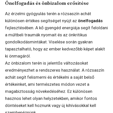
Önelfogadás és önbizalom erősítése
Az érzelmi gyógyulás terén a rózsaszín achát
különösen értékes segítséget nyújt az
önelfogadás
fejlesztésében. A kő gyengéd energiája segít feloldani
a múltbeli traumák nyomait és az önkritikus
gondolkodásmintákat. Viselése során gyakran
tapasztalható, hogy az ember kedvezőbb képet alakít
ki önmagáról.
Az önbizalom terén is jelentős változásokat
eredményezhet a rendszeres használat. A rózsaszín
achát segít felismerni és értékelni a saját belső
értékeinket, ami természetes módon vezet a
magabiztosság növekedéséhez. Ez különösen
hasznos lehet olyan helyzetekben, amikor fontos
döntéseket kell hoznunk vagy új kihívásokkal kell
szembenéznünk.