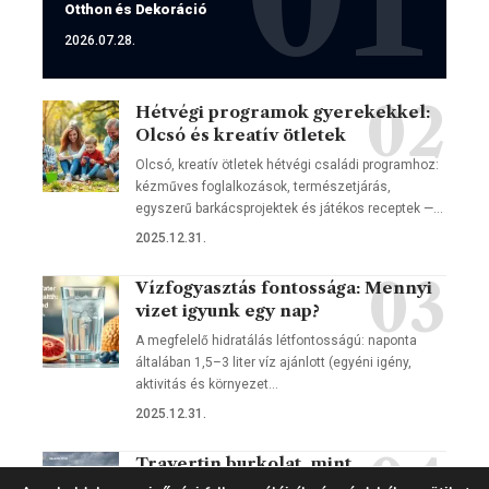
Otthon és Dekoráció
2026.07.28.
Hétvégi programok gyerekekkel:
Olcsó és kreatív ötletek
Olcsó, kreatív ötletek hétvégi családi programhoz:
kézműves foglalkozások, természetjárás,
egyszerű barkácsprojektek és játékos receptek —…
2025.12.31.
Vízfogyasztás fontossága: Mennyi
vizet igyunk egy nap?
A megfelelő hidratálás létfontosságú: naponta
általában 1,5–3 liter víz ajánlott (egyéni igény,
aktivitás és környezet…
2025.12.31.
Travertin burkolat, mint
értékteremtő építészeti elem