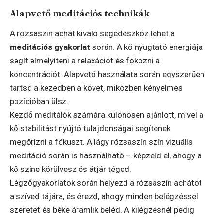
Alapvető meditációs technikák
A rózsaszín achát kiváló segédeszköz lehet a
meditációs gyakorlat
során. A kő nyugtató energiája
segít elmélyíteni a relaxációt és fokozni a
koncentrációt. Alapvető használata során egyszerűen
tartsd a kezedben a követ, miközben kényelmes
pozícióban ülsz.
Kezdő meditálók számára különösen ajánlott, mivel a
kő stabilitást nyújtó tulajdonságai segítenek
megőrizni a fókuszt. A lágy rózsaszín szín vizuális
meditáció során is használható – képzeld el, ahogy a
kő színe körülvesz és átjár téged.
Légzőgyakorlatok során helyezd a rózsaszín achátot
a szíved tájára, és érezd, ahogy minden belégzéssel
szeretet és béke áramlik beléd. A kilégzésnél pedig