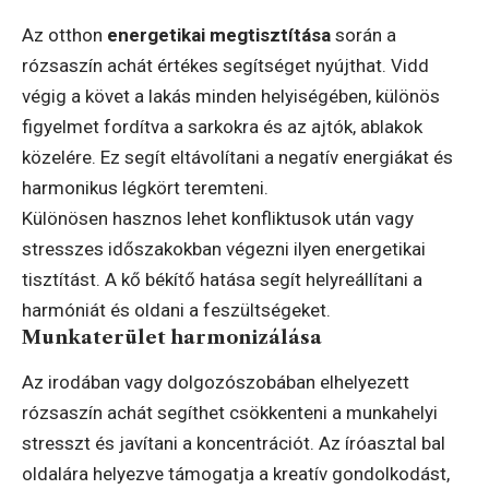
Az otthon
energetikai megtisztítása
során a
rózsaszín achát értékes segítséget nyújthat. Vidd
végig a követ a lakás minden helyiségében, különös
figyelmet fordítva a sarkokra és az ajtók, ablakok
közelére. Ez segít eltávolítani a negatív energiákat és
harmonikus légkört teremteni.
Különösen hasznos lehet konfliktusok után vagy
stresszes időszakokban végezni ilyen energetikai
tisztítást. A kő békítő hatása segít helyreállítani a
harmóniát és oldani a feszültségeket.
Munkaterület harmonizálása
Az irodában vagy dolgozószobában elhelyezett
rózsaszín achát segíthet csökkenteni a munkahelyi
stresszt és javítani a koncentrációt. Az íróasztal bal
oldalára helyezve támogatja a kreatív gondolkodást,