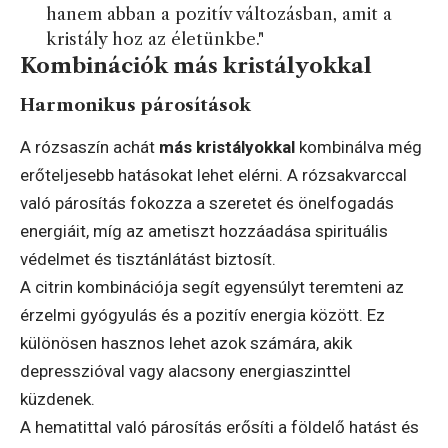
hanem abban a pozitív változásban, amit a
kristály hoz az életünkbe."
Kombinációk más kristályokkal
Harmonikus párosítások
A rózsaszín achát
más kristályokkal
kombinálva még
erőteljesebb hatásokat lehet elérni. A rózsakvarccal
való párosítás fokozza a szeretet és önelfogadás
energiáit, míg az ametiszt hozzáadása spirituális
védelmet és tisztánlátást biztosít.
A citrin kombinációja segít egyensúlyt teremteni az
érzelmi gyógyulás és a pozitív energia között. Ez
különösen hasznos lehet azok számára, akik
depresszióval vagy alacsony energiaszinttel
küzdenek.
A hematittal való párosítás erősíti a földelő hatást és