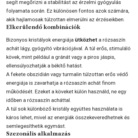
segít megőrizni a stabilitást az érzelmi gyógyulás
folyamata során. Ez különösen fontos azok számára,
akik hajlamosak túlzottan elmerülni az érzéseikben.
Elkerülendő kombinációk
Bizonyos kristályok energiája
ütközhet
a rózsaszín
achát lágy, gyógyító vibrációjával. A túl erős, stimuláló
kövek, mint például a gránát vagy a piros jáspis,
ellensúlyozhatják a békítő hatást.
A fekete obszidián vagy turmalin túlzottan erős védő
energiája is zavarhatja a rózsaszín achát finom
működését. Ezeket a köveket külön használd, ne egy
időben a rózsaszín acháttal.
A túl sok különböző kristály együttes használata is
káros lehet, mivel az energiák összekeveredhetnek és
semlegesíthetik egymást.
Szezonális alkalmazás