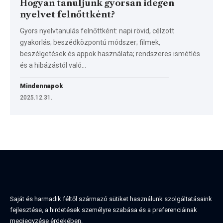
Hogyan tanuljunk gyorsan idegen
nyelvet felnőttként?
Gyors nyelvtanulás felnőttként: napi rövid, célzott
gyakorlás; beszédközpontú módszer; filmek,
beszélgetések és appok használata; rendszeres ismétlés
és a hibázástól való…
Mindennapok
2025.12.31.
Saját és harmadik féltől származó sütiket használunk szolgáltatásaink
fejlesztése, a hirdetések személyre szabása és a preferenciáinak
megjegyzése érdekében.