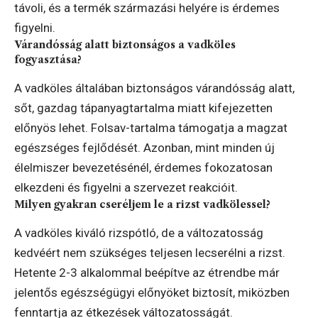
távoli, és a termék származási helyére is érdemes
figyelni.
Várandósság alatt biztonságos a vadköles
fogyasztása?
A vadköles általában biztonságos várandósság alatt,
sőt, gazdag tápanyagtartalma miatt kifejezetten
előnyös lehet. Folsav-tartalma támogatja a magzat
egészséges fejlődését. Azonban, mint minden új
élelmiszer bevezetésénél, érdemes fokozatosan
elkezdeni és figyelni a szervezet reakcióit.
Milyen gyakran cseréljem le a rizst vadkölessel?
A vadköles kiváló rizspótló, de a változatosság
kedvéért nem szükséges teljesen lecserélni a rizst.
Hetente 2-3 alkalommal beépítve az étrendbe már
jelentős egészségügyi előnyöket biztosít, miközben
fenntartja az étkezések változatosságát.