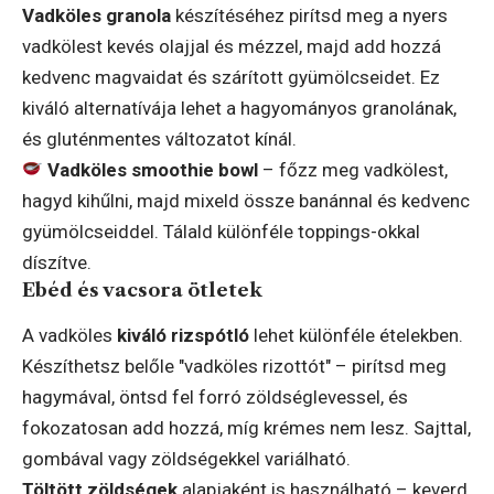
Vadköles granola
készítéséhez pirítsd meg a nyers
vadkölest kevés olajjal és mézzel, majd add hozzá
kedvenc magvaidat és szárított gyümölcseidet. Ez
kiváló alternatívája lehet a hagyományos granolának,
és gluténmentes változatot kínál.
Vadköles smoothie bowl
– főzz meg vadkölest,
hagyd kihűlni, majd mixeld össze banánnal és kedvenc
gyümölcseiddel. Tálald különféle toppings-okkal
díszítve.
Ebéd és vacsora ötletek
A vadköles
kiváló rizspótló
lehet különféle ételekben.
Készíthetsz belőle "vadköles rizottót" – pirítsd meg
hagymával, öntsd fel forró zöldséglevessel, és
fokozatosan add hozzá, míg krémes nem lesz. Sajttal,
gombával vagy zöldségekkel variálható.
Töltött zöldségek
alapjaként is használható – keverd