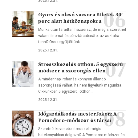
2025.12.31.
Gyors és olcsó vacsora ötletek 30
perc alatt hétköznapokra
Munka után fáradtan hazaérsz, de mégis szeretnél
valami finomat és pénztárcabarátot az asztalra
tenni? Összegyűjtöttünk…
2025.12.31.
Stresszkezelés otthon: 5 egyszerű
módszer a szorongás ellen
A mindennapi rohanás könnyen állandó
szorongássá válhat, ha nem figyelünk magunkra.
Cikkünkben 5 egyszerű, otthon…
2025.12.31.
Időgazdálkodás mesterfokon: A
Pomodoro-módszer és társai
Szeretnél kevesebb stresszel, mégis
hatékonyabban dolgozni? A Pomodoro-módszer és