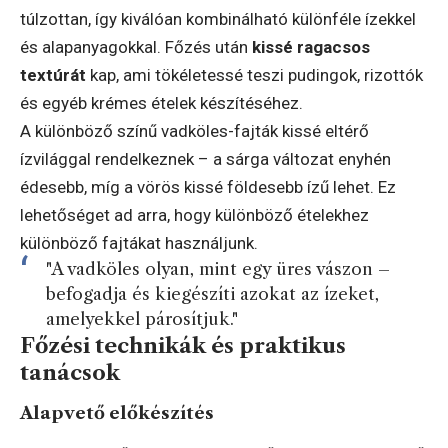
túlzottan, így kiválóan kombinálható különféle ízekkel
és alapanyagokkal. Főzés után
kissé ragacsos
textúrát
kap, ami tökéletessé teszi pudingok, rizottók
és egyéb krémes ételek készítéséhez.
A különböző színű vadköles-fajták kissé eltérő
ízvilággal rendelkeznek – a sárga változat enyhén
édesebb, míg a vörös kissé földesebb ízű lehet. Ez
lehetőséget ad arra, hogy különböző ételekhez
különböző fajtákat használjunk.
"A vadköles olyan, mint egy üres vászon –
befogadja és kiegészíti azokat az ízeket,
amelyekkel párosítjuk."
Főzési technikák és praktikus
tanácsok
Alapvető előkészítés