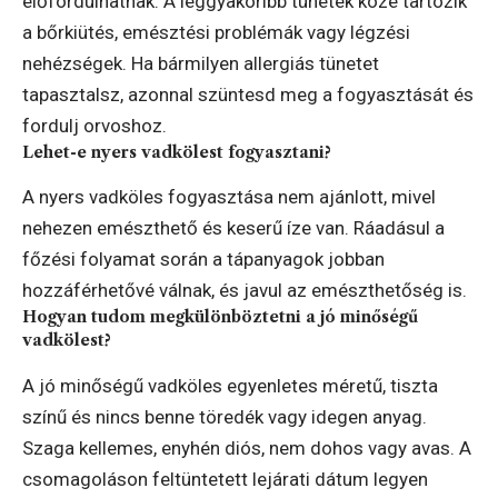
előfordulhatnak. A leggyakoribb tünetek közé tartozik
a bőrkiütés, emésztési problémák vagy légzési
nehézségek. Ha bármilyen allergiás tünetet
tapasztalsz, azonnal szüntesd meg a fogyasztását és
fordulj orvoshoz.
Lehet-e nyers vadkölest fogyasztani?
A nyers vadköles fogyasztása nem ajánlott, mivel
nehezen emészthető és keserű íze van. Ráadásul a
főzési folyamat során a tápanyagok jobban
hozzáférhetővé válnak, és javul az emészthetőség is.
Hogyan tudom megkülönböztetni a jó minőségű
vadkölest?
A jó minőségű vadköles egyenletes méretű, tiszta
színű és nincs benne töredék vagy idegen anyag.
Szaga kellemes, enyhén diós, nem dohos vagy avas. A
csomagoláson feltüntetett lejárati dátum legyen