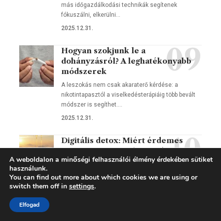
más időgazdálkodási technikák segítenek
fókuszálni, elkerülni…
2025.12.31.
Hogyan szokjunk le a
dohányzásról? A leghatékonyabb
módszerek
A leszokás nem csak akaraterő kérdése: a
nikotintapasztól a viselkedésterápiáig több bevált
módszer is segíthet.…
2025.12.31.
Digitális detox: Miért érdemes
szünetet tartani a közösségi
A weboldalon a minőségi felhasználói élmény érdekében sütiket
médiában?
használunk.
Állandó értesítések, görgetés éjfélig, szétszórt
You can find out more about which cookies we are using or
figyelem – ismerős? A digitális detox nem
switch them off in
settings
.
divathóbort, hanem esély…
Elfogad
2025.12.31.