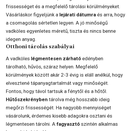
frissességet és a megfelelő tárolási körülményeket.
Vásárláskor figyeljünk a
lejárati dátumra
és arra, hogy
a csomagolás sértetlen legyen. A jó minőségű
vadköles egyenletes méretű, tiszta és nincs benne
idegen anyag.
Otthoni tárolás szabályai
A vadköles
légmentesen zárható
edényben
tárolható, hűvös, száraz helyen. Megfelelő
körülmények között akár 2-3 évig is eláll anélkül, hogy
elvesztené tápanyagtartalmát vagy minőségét.
Fontos, hogy távol tartsuk a fénytől és a hőtől.
Hűtőszekrényben
tárolva még hosszabb ideig
megőrzi frissességét. Ha nagyobb mennyiséget
vásárolunk, érdemes kisebb adagokra osztani és
légmentesen tárolni. A
fagyasztó
szintén alkalmas