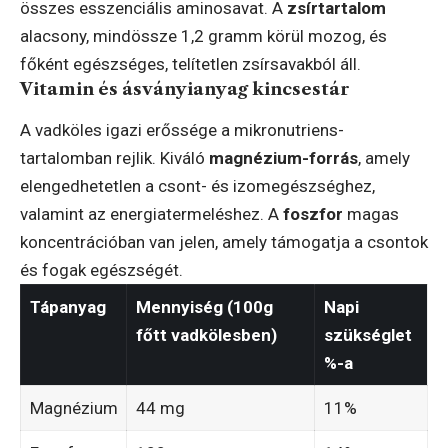
összes esszenciális aminosavat. A
zsírtartalom
alacsony, mindössze 1,2 gramm körül mozog, és
főként egészséges, telítetlen zsírsavakból áll.
Vitamin és ásványianyag kincsestár
A vadköles igazi erőssége a mikronutriens-
tartalomban rejlik. Kiváló
magnézium-forrás
, amely
elengedhetetlen a csont- és izomegészséghez,
valamint az energiatermeléshez. A
foszfor
magas
koncentrációban van jelen, amely támogatja a csontok
és fogak egészségét.
Tápanyag
Mennyiség (100g
Napi
főtt vadkölesben)
szükséglet
%-a
Magnézium
44 mg
11%