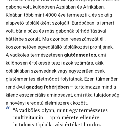
gabona volt, különösen Ázsiában és Afrikában.
Kínában több mint 4000 éve termesztik, és sokáig
alapvető táplálékként szolgált. Európában is ismert
volt, bár a búza és más gabonák térhódításával
háttérbe szorult. Ma azonban reneszánszát éli,
köszönhetően egyedülálló táplálkozási profiljának.
A vadköles természetesen
gluténmentes
, ami
különösen értékessé teszi azok számára, akik
cöliákiában szenvednek vagy egyszerűen csak
gluténmentes életmódot folytatnak. Ezen túlmenően
rendkívül
gazdag fehérjében
– tartalmazza mind a
kilenc esszenciális aminosavat, ami ritka tulajdonság
a növényi eredetű élelmiszerek között.
"A vadköles olyan, mint egy természetes
multivitamin – apró mérete ellenére
hatalmas táplálkozási értéket hordoz