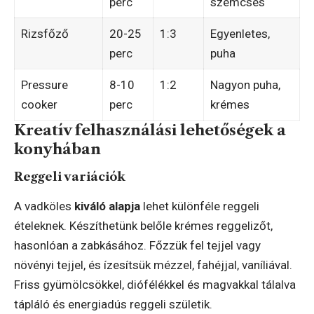
perc
szemcsés
Rizsfőző
20-25
1:3
Egyenletes,
perc
puha
Pressure
8-10
1:2
Nagyon puha,
cooker
perc
krémes
Kreatív felhasználási lehetőségek a
konyhában
Reggeli variációk
A vadköles
kiváló alapja
lehet különféle reggeli
ételeknek. Készíthetünk belőle krémes reggelizőt,
hasonlóan a zabkásához. Főzzük fel tejjel vagy
növényi tejjel, és ízesítsük mézzel, fahéjjal, vaníliával.
Friss gyümölcsökkel, diófélékkel és magvakkal tálalva
tápláló és energiadús reggeli születik.