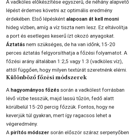
A vadköles előkészítése egyszerű, de néhány alapvető
lépést érdemes követni az optimális eredmény
érdekében. Első lépésként
alaposan át kell mosni
hideg vízben, amíg a víz tiszta nem lesz. Ez eltávolítja
a port és esetleges keserű ízt okozó anyagokat.
Áztatás
nem szükséges, de ha van időnk, 15-20
perces áztatás felgyorsíthatja a főzési folyamatot. A
főzési arány általában 1:2,5 vagy 1:3 (vadköles:víz),
attól függően, hogy milyen textúrát szeretnénk elérni.
Különböző főzési módszerek
A
hagyományos főzés
során a vadkölest forrásban
lévő vízbe tesszük, majd lassú tűzön, fedő alatt
körülbelül 15-20 percig főzzük. Fontos, hogy ne
keverjük túl gyakran, mert így ragacsos lehet a
végeredmény.
A
pirítós módszer
során először száraz serpenyőben