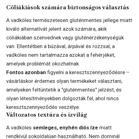
Cöliákiások számára biztonságos választás
A vadköles természetesen gluténmentes jellege miatt
kiváló alternatívát jelent azok számára, akik
cöliákiában szenvednek vagy gluténérzékenységük
van. Ellentétben a búzával, árpával és rozzsal, a
vadköles nem tartalmazza azokat a fehérjéket,
amelyek problémát okozhatnak.
Fontos azonban
figyelni a keresztszennyeződésre –
vásárláskor érdemes olyan termékeket választani,
amelyeken feltüntetik a "gluténmentes" jelzést, és
olyan létesítményekben dolgozták fel, ahol nincs
keresztszennyeződés veszélye.
Változatos textúra és ízvilág
A vadköles
semleges, enyhén diós íze
miatt
rendkívül sokoldalúan használható. Nem dominál