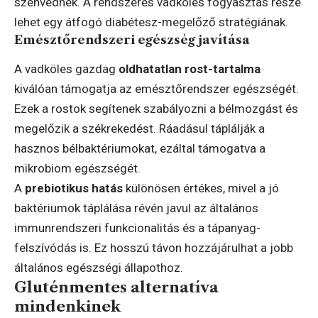
szenvednek. A rendszeres vadköles fogyasztás része
lehet egy átfogó diabétesz-megelőző stratégiának.
Emésztőrendszeri egészség javítása
A vadköles gazdag
oldhatatlan rost-tartalma
kiválóan támogatja az emésztőrendszer egészségét.
Ezek a rostok segítenek szabályozni a bélmozgást és
megelőzik a székrekedést. Ráadásul táplálják a
hasznos bélbaktériumokat, ezáltal támogatva a
mikrobiom egészségét.
A
prebiotikus hatás
különösen értékes, mivel a jó
baktériumok táplálása révén javul az általános
immunrendszeri funkcionalitás és a tápanyag-
felszívódás is. Ez hosszú távon hozzájárulhat a jobb
általános egészségi állapothoz.
Gluténmentes alternatíva
mindenkinek