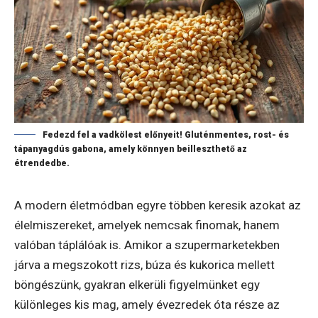
Fedezd fel a vadkölest előnyeit! Gluténmentes, rost- és
tápanyagdús gabona, amely könnyen beilleszthető az
étrendedbe.
A modern életmódban egyre többen keresik azokat az
élelmiszereket, amelyek nemcsak finomak, hanem
valóban táplálóak is. Amikor a szupermarketekben
járva a megszokott rizs, búza és kukorica mellett
böngészünk, gyakran elkerüli figyelmünket egy
különleges kis mag, amely évezredek óta része az