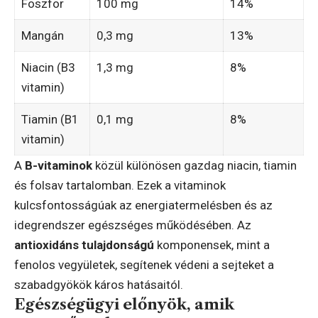
Foszfor
100 mg
14%
Mangán
0,3 mg
13%
Niacin (B3
1,3 mg
8%
vitamin)
Tiamin (B1
0,1 mg
8%
vitamin)
A
B-vitaminok
közül különösen gazdag niacin, tiamin
és folsav tartalomban. Ezek a vitaminok
kulcsfontosságúak az energiatermelésben és az
idegrendszer egészséges működésében. Az
antioxidáns tulajdonságú
komponensek, mint a
fenolos vegyületek, segítenek védeni a sejteket a
szabadgyökök káros hatásaitól.
Egészségügyi előnyök, amik