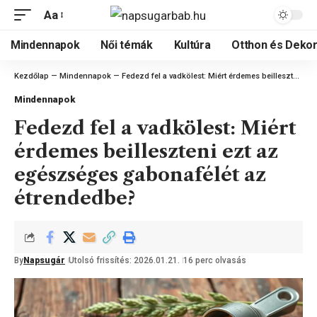
Aa
Mindennapok
Női témák
Kultúra
Otthon és Dekor
Kezdőlap
—
Mindennapok
—
Fedezd fel a vadkölest: Miért érdemes beilleszteni ezt az egészséges gabonafélét az étrendedbe?
Mindennapok
Fedezd fel a vadkölest: Miért
érdemes beilleszteni ezt az
egészséges gabonafélét az
étrendedbe?
By
Napsugár
Utolsó frissítés: 2026.01.21.
16 perc olvasás