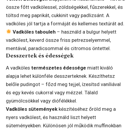
össze főtt vadkölessel, zöldségekkel, fűszerekkel, és
töltsd meg paprikát, cukkinit vagy padlizsánt. A
vadköles jól tartja a formáját és kellemes textúrát ad.
Vadköles tabouleh
– használd a bulgur helyett
vadkölest, keverd össze friss petrezselyemmel,
mentával, paradicsommal és citromos öntettel.
Desszertek és édességek
A vadköles
természetes édessége
miatt kiváló
alapja lehet különféle desszerteknek. Készíthetsz
belőle pudingot – főzd meg tejjel, ízesítsd vaníliával
és egy kevés cukorral vagy mézzel. Tálald
gyümölcsökkel vagy diófélékkel.
Vadköles sütemények
készítéséhez őröld meg a
nyers vadkölest, és használd liszt helyett
süteményekben. Különösen jól működik muffinokban