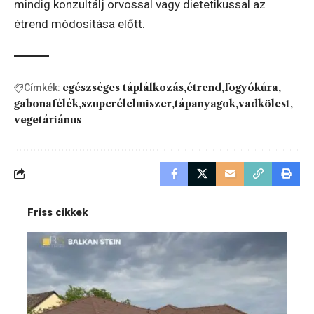
mindig konzultálj orvossal vagy dietetikussal az
étrend módosítása előtt.
egészséges táplálkozás
étrend
fogyókúra
Címkék:
gabonafélék
szuperélelmiszer
tápanyagok
vadkölest
vegetáriánus
Friss cikkek