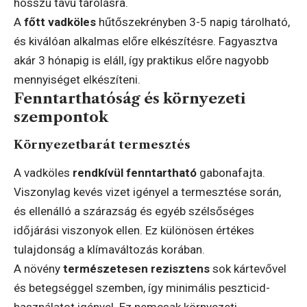
hosszú távú tárolásra.
A
főtt vadköles
hűtőszekrényben 3-5 napig tárolható,
és kiválóan alkalmas előre elkészítésre. Fagyasztva
akár 3 hónapig is eláll, így praktikus előre nagyobb
mennyiséget elkészíteni.
Fenntarthatóság és környezeti
szempontok
Környezetbarát termesztés
A vadköles
rendkívül fenntartható
gabonafajta.
Viszonylag kevés vizet igényel a termesztése során,
és ellenálló a szárazság és egyéb szélsőséges
időjárási viszonyok ellen. Ez különösen értékes
tulajdonság a klímaváltozás korában.
A növény
természetesen rezisztens
sok kártevővel
és betegséggel szemben, így minimális peszticid-
használatot igényel. Ez nemcsak környezeti