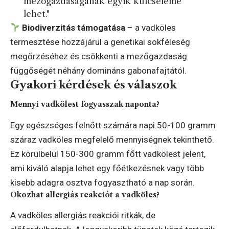
mezőgazdaságának egyik kulcseleme
lehet."
Biodiverzitás támogatása
– a vadköles
termesztése hozzájárul a genetikai sokféleség
megőrzéséhez és csökkenti a mezőgazdaság
függőségét néhány domináns gabonafajtától.
Gyakori kérdések és válaszok
Mennyi vadkölest fogyasszak naponta?
Egy egészséges felnőtt számára napi 50-100 gramm
száraz vadköles megfelelő mennyiségnek tekinthető.
Ez körülbelül 150-300 gramm főtt vadkölest jelent,
ami kiváló alapja lehet egy főétkezésnek vagy több
kisebb adagra osztva fogyasztható a nap során.
Okozhat allergiás reakciót a vadköles?
A vadköles allergiás reakciói ritkák, de