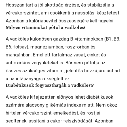
Hosszan tart a jóllakottság érzése, és stabilizálja a
vércukorszintet, ami csökkenti a nassolási késztetést.
Azonban a kalóriabevitel összességére kell figyelni.
Milyen vitaminokat pótol a vadköles?
A vadköles különösen gazdag B-vitaminokban (B1, B3,
B6, folsav), magnéziumban, foszforban és
mangánban. Emellett tartalmaz vasat, cinket és
antioxidáns vegyületeket is. Bár nem pótolja az
összes szükséges vitamint, jelentős hozzájárulást ad
a napi tápanyagszükséglethez.
Diabétikusok fogyaszthatják a vadkölest?
A vadköles kifejezetten előnyös lehet diabétikusok
számára alacsony glikémiás indexe miatt. Nem okoz
hirtelen vércukorszint-emelkedést, és rostjai
segítenek lassítani a cukor felszívódását. Azonban