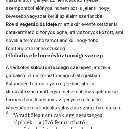
szempontból előnyös, hanem azt is jelenti, hogy
kevesebb vegyszer kerül az élelmiszerláncba.
Rövid vegetációs ideje
miatt akár évente kétszer is
betakarítható bizonyos éghajlati viszonyok között, ami
növeli a terméshozamot anélkül, hogy több
földterületre lenne szükség.
Globális élelmezésbiztonsági szerep
A vadköles
kulcsfontosságú szerepet
játszik a
globális élelmiszerbiztonsági stratégiákban.
Különösen fontos olyan régiókban, ahol a
klímaváltozás miatt egyre nehezebb más gabonákat
termeszteni. Alacsony vízigénye és ellenálló
képessége miatt ideális választás száraz területeken.
"A vadköles nem csak egy egészséges
táplálék – a jövő fenntartható