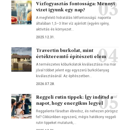
Vízfogyasztás fontossága: Mennyi
vizet igyunk egy nap?
A megfelelő hidratálás létfontosságú: naponta
általában 1,5–3 liter víz ajánlott (egyéni igény,
aktivitás és környezet…
2025.12.31.
Travertin burkolat, mint
értékteremtő építészeti elem
A természetes kőburkolatok kiválasztása ma már
jóval többet jelent egy egyszerű burkolóanyag
kiválasztásánál. Az építészetben…
2026.07.28.
Reggeli rutin tippek: Így indítsd a
napot, hogy energikus legyél
Reggelente fáradtan ébredsz, és nehezen pörögsz
fel? Cikkünkben egyszerű, mégis hatékony reggeli
rutin tippeket mutatunk,…