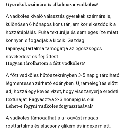
Gyerekek számára is alkalmas a vadköles?
A vadköles kiváló választás gyerekek számára is,
különösen 6 hónapos kor után, amikor elkezdődik a
hozzátáplálás. Puha textúrája és semleges íze miatt
könnyen elfogadják a kicsik. Gazdag
tápanyagtartalma támogatja az egészséges
növekedést és fejlődést.
Hogyan tárolhatom a főtt vadkölest?
A főtt vadköles hűtőszekrényben 3-5 napig tárolható
légmentesen zárható edényben. Újramelegítés előtt
adj hozzá egy kevés vizet, hogy visszanyerje eredeti
textúráját. Fagyasztva 2-3 hónapig is eláll.
Lehet-e fogyni vadköles fogyasztásával?
A vadköles támogathatja a fogyást magas
rosttartalma és alacsony glikémiás indexe miatt.