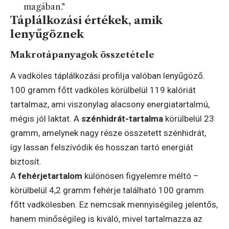
magában."
Táplálkozási értékek, amik
lenyűgöznek
Makrotápanyagok összetétele
A vadköles táplálkozási profilja valóban lenyűgöző.
100 gramm főtt vadköles körülbelül 119 kalóriát
tartalmaz, ami viszonylag alacsony energiatartalmú,
mégis jól laktat. A
szénhidrát-tartalma
körülbelül 23
gramm, amelynek nagy része összetett szénhidrát,
így lassan felszívódik és hosszan tartó energiát
biztosít.
A
fehérjetartalom
különösen figyelemre méltó –
körülbelül 4,2 gramm fehérje található 100 gramm
főtt vadkölesben. Ez nemcsak mennyiségileg jelentős,
hanem minőségileg is kiváló, mivel tartalmazza az