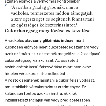
szintén előnyös a vérnyomás kontrolljában.
"A rostban gazdag gabonák, mint a
vadköles, természetes módon támogatják
a szív egészségét és segítenek fenntartani
az egészséges koleszterinszintet."
Cukorbetegség megelőzése és kezelése
A vadköles
alacsony glikémiás indexe
miatt
különösen előnyös lehet cukorbetegek számára vagy
azok számára, akik szeretnék megelőzni a 2-es típusú
cukorbetegség kialakulását. Az összetett
szénhidrátok lassú felszívódása miatt nem okoz
hirtelen vércukorszint-emelkedést.
A
rostok
segítenek lassítani a cukor felszívódását,
ami stabilabb vércukorszintet eredményez. Ez
különösen fontos azok számára, akiknek
inzulinrezisztenciájuk van vagy prediabéteszben