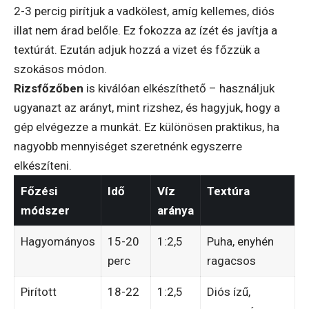
2-3 percig pirítjuk a vadkölest, amíg kellemes, diós
illat nem árad belőle. Ez fokozza az ízét és javítja a
textúrát. Ezután adjuk hozzá a vizet és főzzük a
szokásos módon.
Rizsfőzőben
is kiválóan elkészíthető – használjuk
ugyanazt az arányt, mint rizshez, és hagyjuk, hogy a
gép elvégezze a munkát. Ez különösen praktikus, ha
nagyobb mennyiséget szeretnénk egyszerre
elkészíteni.
Főzési
Idő
Víz
Textúra
módszer
aránya
Hagyományos
15-20
1:2,5
Puha, enyhén
perc
ragacsos
Pirított
18-22
1:2,5
Diós ízű,