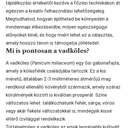
táplálkozási értékeitől kezdve a főzési technikákon át
egészen a kreatív felhasználási lehetőségekig.
Megtudhatod, hogyan építheted be könnyedén a
mindennapi étkezéseidbe, milyen egészségügyi
előnyöket kínál, és hogy miért lehet ez a választás,
amely hosszú távon is támogatja jóllétedet.
Mi is pontosan a vadköles?
A vadköles (
Panicum miliaceum
) egy ősi gabonafajta,
amely a kölesfélék családjába tartozik. Ez a kis
méretű, általában 2-3 milliméteres átmérőjű mag
rendkívül ellenálló növényből származik, amely száraz
körülmények között is kiválóan prosperál. Színe
változatos lehet: találkozhatunk fehér, sárga, vörös
vagy akár fekete változatokkal is, mindegyik kissé
eltérő ízvilággal rendelkezik.
Történelmileg a vadköles az egyik legrégebbi kultivált