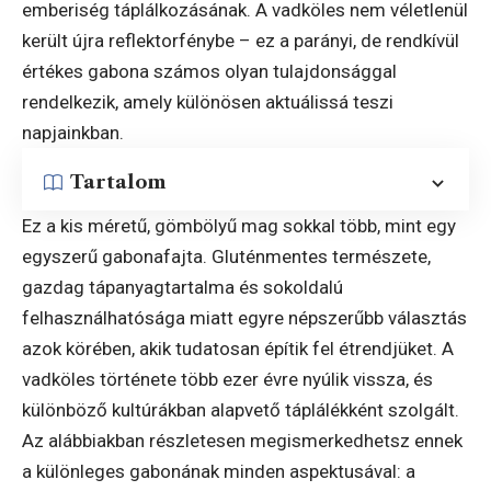
emberiség táplálkozásának. A vadköles nem véletlenül
került újra reflektorfénybe – ez a parányi, de rendkívül
értékes gabona számos olyan tulajdonsággal
rendelkezik, amely különösen aktuálissá teszi
napjainkban.
Tartalom
Ez a kis méretű, gömbölyű mag sokkal több, mint egy
egyszerű gabonafajta. Gluténmentes természete,
gazdag tápanyagtartalma és sokoldalú
felhasználhatósága miatt egyre népszerűbb választás
azok körében, akik tudatosan építik fel étrendjüket. A
vadköles története több ezer évre nyúlik vissza, és
különböző kultúrákban alapvető táplálékként szolgált.
Az alábbiakban részletesen megismerkedhetsz ennek
a különleges gabonának minden aspektusával: a