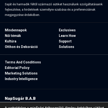
Saját és harmadik féltől származó sütiket használunk szolgáltatásaink
fejlesztése, a hirdetések személyre szabása és a preferenciáinak
megjegyzése érdekében.
Mindennapok
Exclusives
Női témák
Learn How
Kultúra
Support
Otthon és Dekoráció
Solutions
Terms And Conditions
Editorial Policy
Marketing Solutions
Industry Intelligence
NapSugár B.A.B
2025. Minden jog fenntartva.
A weboldalon a minőségi felhasználói élmény érdekében sütiket