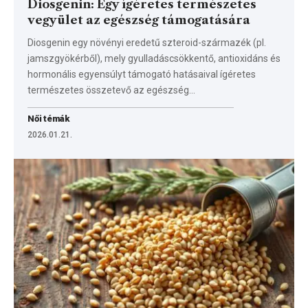
Diosgenin: Egy ígéretes természetes
vegyület az egészség támogatására
Diosgenin egy növényi eredetű szteroid-származék (pl.
jamszgyökérből), mely gyulladáscsökkentő, antioxidáns és
hormonális egyensúlyt támogató hatásaival ígéretes
természetes összetevő az egészség…
Női témák
2026.01.21.