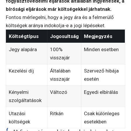
fogyasztóvédelmi eljárások általában ingyenesek, a
bírósági eljárások már költségekkel járhatnak.
Fontos mérlegelni, hogy a jegy ára és a felmerülő
költségek aránya indokolja-e a jogi lépéseket.
Költségtípus
Jogosultság
Megjegyzés
Jegy alapára
100%
Minden esetben
visszajár
Kezelési díj
Általában
Szervező hibája
visszajár
esetén
Kényelmi
Változó
Egyedi elbírálás
szolgáltatások
Utazási
Ritkán
Csak különleges
költségek
esetekben