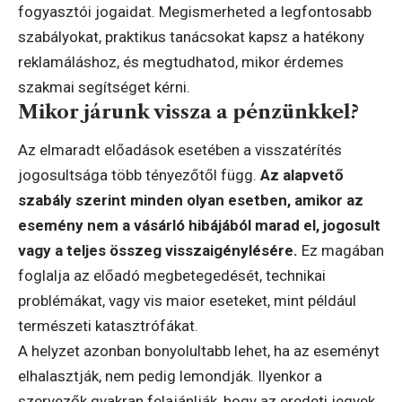
fogyasztói jogaidat. Megismerheted a legfontosabb
szabályokat, praktikus tanácsokat kapsz a hatékony
reklamáláshoz, és megtudhatod, mikor érdemes
szakmai segítséget kérni.
Mikor járunk vissza a pénzünkkel?
Az elmaradt előadások esetében a visszatérítés
jogosultsága több tényezőtől függ.
Az alapvető
szabály szerint minden olyan esetben, amikor az
esemény nem a vásárló hibájából marad el, jogosult
vagy a teljes összeg visszaigénylésére.
Ez magában
foglalja az előadó megbetegedését, technikai
problémákat, vagy vis maior eseteket, mint például
természeti katasztrófákat.
A helyzet azonban bonyolultabb lehet, ha az eseményt
elhalasztják, nem pedig lemondják. Ilyenkor a
szervezők gyakran felajánlják, hogy az eredeti jegyek