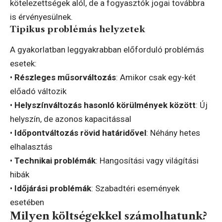
kötelezettségek alól, de a fogyasztók jogai továbbra
is érvényesülnek.
Tipikus problémás helyzetek
A gyakorlatban leggyakrabban előforduló problémás
esetek:
•
Részleges műsorváltozás
: Amikor csak egy-két
előadó változik
•
Helyszínváltozás hasonló körülmények között
: Új
helyszín, de azonos kapacitással
•
Időpontváltozás rövid határidővel
: Néhány hetes
elhalasztás
•
Technikai problémák
: Hangosítási vagy világítási
hibák
•
Időjárási problémák
: Szabadtéri események
esetében
Milyen költségekkel számolhatunk?