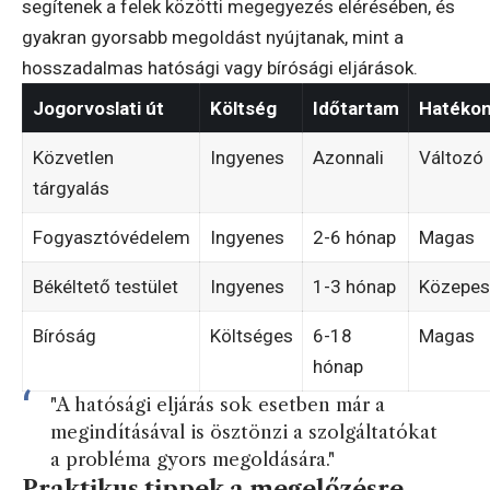
segítenek a felek közötti megegyezés elérésében, és
gyakran gyorsabb megoldást nyújtanak, mint a
hosszadalmas hatósági vagy bírósági eljárások.
Jogorvoslati út
Költség
Időtartam
Hatéko
Közvetlen
Ingyenes
Azonnali
Változó
tárgyalás
Fogyasztóvédelem
Ingyenes
2-6 hónap
Magas
Békéltető testület
Ingyenes
1-3 hónap
Közepes
Bíróság
Költséges
6-18
Magas
hónap
"A hatósági eljárás sok esetben már a
megindításával is ösztönzi a szolgáltatókat
a probléma gyors megoldására."
Praktikus tippek a megelőzésre