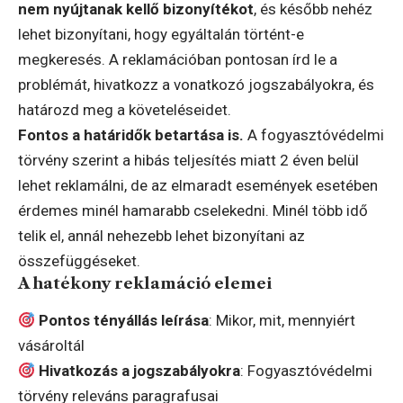
nem nyújtanak kellő bizonyítékot
, és később nehéz
lehet bizonyítani, hogy egyáltalán történt-e
megkeresés. A reklamációban pontosan írd le a
problémát, hivatkozz a vonatkozó jogszabályokra, és
határozd meg a követeléseidet.
Fontos a határidők betartása is.
A fogyasztóvédelmi
törvény szerint a hibás teljesítés miatt 2 éven belül
lehet reklamálni, de az elmaradt események esetében
érdemes minél hamarabb cselekedni. Minél több idő
telik el, annál nehezebb lehet bizonyítani az
összefüggéseket.
A hatékony reklamáció elemei
Pontos tényállás leírása
: Mikor, mit, mennyiért
vásároltál
Hivatkozás a jogszabályokra
: Fogyasztóvédelmi
törvény releváns paragrafusai