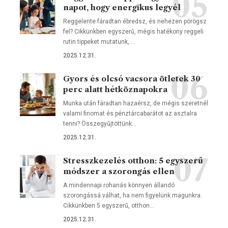
napot, hogy energikus legyél
Reggelente fáradtan ébredsz, és nehezen pörögsz
fel? Cikkünkben egyszerű, mégis hatékony reggeli
rutin tippeket mutatunk,…
2025.12.31.
Gyors és olcsó vacsora ötletek 30
perc alatt hétköznapokra
Munka után fáradtan hazaérsz, de mégis szeretnél
valami finomat és pénztárcabarátot az asztalra
tenni? Összegyűjtöttünk…
2025.12.31.
Stresszkezelés otthon: 5 egyszerű
módszer a szorongás ellen
A mindennapi rohanás könnyen állandó
szorongássá válhat, ha nem figyelünk magunkra.
Cikkünkben 5 egyszerű, otthon…
2025.12.31.