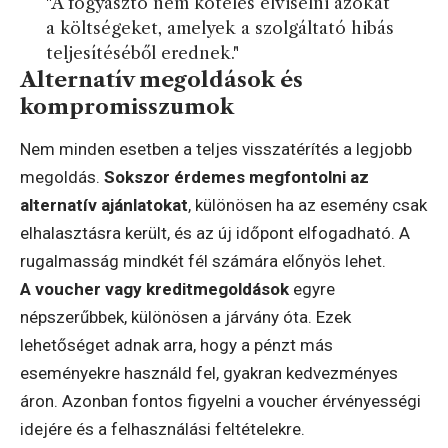
"A fogyasztó nem köteles elviselni azokat
a költségeket, amelyek a szolgáltató hibás
teljesítéséből erednek."
Alternatív megoldások és
kompromisszumok
Nem minden esetben a teljes visszatérítés a legjobb
megoldás.
Sokszor érdemes megfontolni az
alternatív ajánlatokat
, különösen ha az esemény csak
elhalasztásra került, és az új időpont elfogadható. A
rugalmasság mindkét fél számára előnyös lehet.
A voucher vagy kreditmegoldások
egyre
népszerűbbek, különösen a járvány óta. Ezek
lehetőséget adnak arra, hogy a pénzt más
eseményekre használd fel, gyakran kedvezményes
áron. Azonban fontos figyelni a voucher érvényességi
idejére és a felhasználási feltételekre.