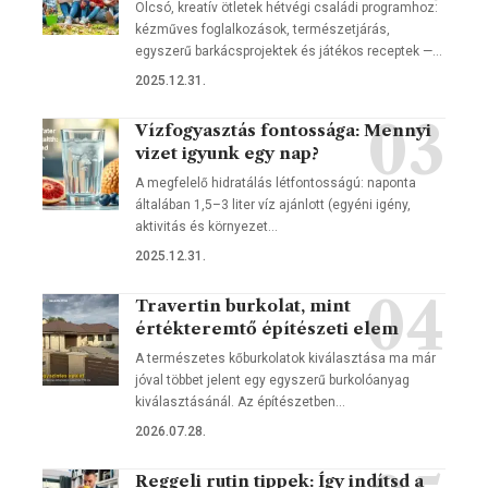
Olcsó, kreatív ötletek hétvégi családi programhoz:
kézműves foglalkozások, természetjárás,
egyszerű barkácsprojektek és játékos receptek —…
2025.12.31.
Vízfogyasztás fontossága: Mennyi
vizet igyunk egy nap?
A megfelelő hidratálás létfontosságú: naponta
általában 1,5–3 liter víz ajánlott (egyéni igény,
aktivitás és környezet…
2025.12.31.
Travertin burkolat, mint
értékteremtő építészeti elem
A természetes kőburkolatok kiválasztása ma már
jóval többet jelent egy egyszerű burkolóanyag
kiválasztásánál. Az építészetben…
2026.07.28.
Reggeli rutin tippek: Így indítsd a