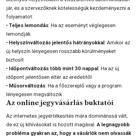
jár, és a szervezőknek kötelességük kezdeményezni a
folyamatot:
•
Teljes lemondás
: Ha az eseményt véglegesen
lemondják
•
Helyszínváltozás jelentős hátrányokkal
: Amikor az
új helyszín lényegesen rosszabb körülményeket
biztosít
•
Időpontváltozás több mint 30 nappal
: Ha az új
időpont jelentősen eltér az eredetitől
•
Műsorváltozás
: Ha a főszereplő vagy a program
lényegesen megváltozik
Az online jegyvásárlás buktatói
Az internetes jegyértékesítés mára dominánssá vált,
de ez új kihívásokat is hozott magával.
A legnagyobb
probléma gyakran az, hogy a vásárlók nem olvassák