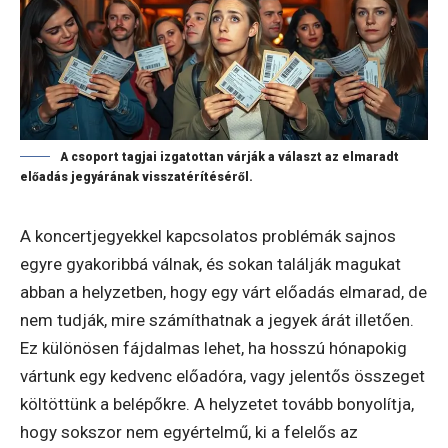
A csoport tagjai izgatottan várják a választ az elmaradt
előadás jegyárának visszatérítéséről.
A koncertjegyekkel kapcsolatos problémák sajnos
egyre gyakoribbá válnak, és sokan találják magukat
abban a helyzetben, hogy egy várt előadás elmarad, de
nem tudják, mire számíthatnak a jegyek árát illetően.
Ez különösen fájdalmas lehet, ha hosszú hónapokig
vártunk egy kedvenc előadóra, vagy jelentős összeget
költöttünk a belépőkre. A helyzetet tovább bonyolítja,
hogy sokszor nem egyértelmű, ki a felelős az