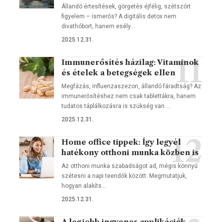
Állandó értesítések, görgetés éjfélig, szétszórt
figyelem – ismerős? A digitális detox nem
divathóbort, hanem esély…
2025.12.31.
Immunerősítés házilag: Vitaminok
és ételek a betegségek ellen
Megfázás, influenzaszezon, állandó fáradtság? Az
immunerősítéshez nem csak tablettákra, hanem
tudatos táplálkozásra is szükség van.…
2025.12.31.
Home office tippek: Így legyél
hatékony otthoni munka közben is
Az otthoni munka szabadságot ad, mégis könnyű
szétesni a napi teendők között. Megmutatjuk,
hogyan alakíts…
2025.12.31.
A legjobb ingyenes applikációk