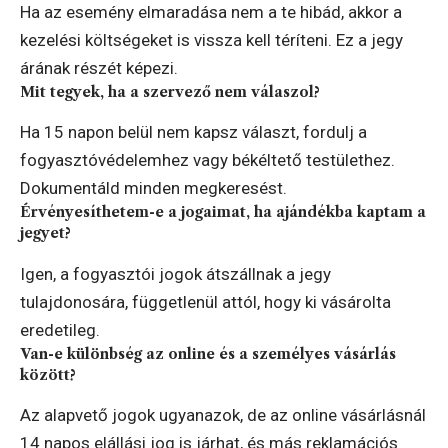
Ha az esemény elmaradása nem a te hibád, akkor a
kezelési költségeket is vissza kell téríteni. Ez a jegy
árának részét képezi.
Mit tegyek, ha a szervező nem válaszol?
Ha 15 napon belül nem kapsz választ, fordulj a
fogyasztóvédelemhez vagy békéltető testülethez.
Dokumentáld minden megkeresést.
Érvényesíthetem-e a jogaimat, ha ajándékba kaptam a
jegyet?
Igen, a fogyasztói jogok átszállnak a jegy
tulajdonosára, függetlenül attól, hogy ki vásárolta
eredetileg.
Van-e különbség az online és a személyes vásárlás
között?
Az alapvető jogok ugyanazok, de az online vásárlásnál
14 napos elállási jog is járhat, és más reklamációs