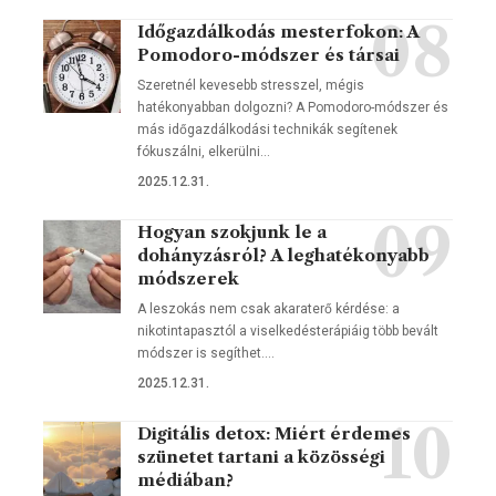
Időgazdálkodás mesterfokon: A
Pomodoro-módszer és társai
Szeretnél kevesebb stresszel, mégis
hatékonyabban dolgozni? A Pomodoro-módszer és
más időgazdálkodási technikák segítenek
fókuszálni, elkerülni…
2025.12.31.
Hogyan szokjunk le a
dohányzásról? A leghatékonyabb
módszerek
A leszokás nem csak akaraterő kérdése: a
nikotintapasztól a viselkedésterápiáig több bevált
módszer is segíthet.…
2025.12.31.
Digitális detox: Miért érdemes
szünetet tartani a közösségi
médiában?