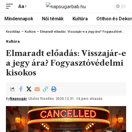
Aa
Mindennapok
Női témák
Kultúra
Otthon és Dekor
Kezdőlap
—
Kultúra
—
Elmaradt előadás: Visszajár-e a jegy ára? Fogyasztóvédelmi kisokos
Kultúra
Elmaradt előadás: Visszajár-e
a jegy ára? Fogyasztóvédelmi
kisokos
By
Napsugár
Utolsó frissítés: 2025.12.31.
16 perc olvasás