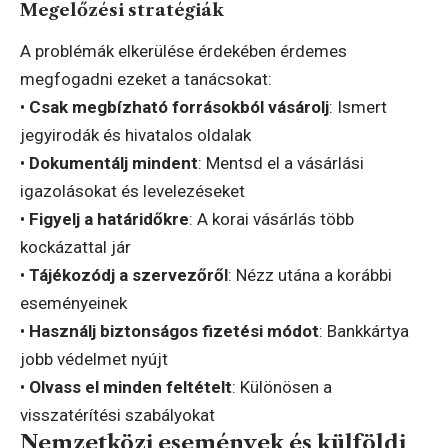
Megelőzési stratégiák
A problémák elkerülése érdekében érdemes
megfogadni ezeket a tanácsokat:
•
Csak megbízható forrásokból vásárolj
: Ismert
jegyirodák és hivatalos oldalak
•
Dokumentálj mindent
: Mentsd el a vásárlási
igazolásokat és levelezéseket
•
Figyelj a határidőkre
: A korai vásárlás több
kockázattal jár
•
Tájékozódj a szervezőről
: Nézz utána a korábbi
eseményeinek
•
Használj biztonságos fizetési módot
: Bankkártya
jobb védelmet nyújt
•
Olvass el minden feltételt
: Különösen a
visszatérítési szabályokat
Nemzetközi események és külföldi