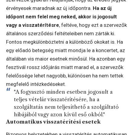
érvényesek maradnak az új időpontra.
Ha az új
időpont nem felel meg neked, akkor is jogosult
vagy a visszatérítésre
, feltéve, hogy ezt a szervezők
általános szerződési feltételeiben nem zárták ki.
Fontos megkülönböztetni a különböző okokat is. Ha
egy előadó betegség miatt mondja le a koncertet, az
általában vis maior esetnek minősül. Ha azonban egy
fesztivál rossz időjárás miatt marad el, a szervezők
felelőssége lehet nagyobb, különösen ha nem tettek
megfelelő intézkedéseket.
"A fogyasztó minden esetben jogosult a
teljes vételár visszatérítésére, ha a
szolgáltatás nem teljesíthető a szolgáltató
hibájából vagy azon kívül eső okból."
Automatikus visszatérítési esetek
Bizonyos helyzetekben a visszatérítés automatikusan