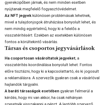
gyerekcipőben járnak, és nem minden esetben
nyújtanak megfelelő fogyasztóvédelmet.
Az NFT jegyek
különösen problémásak lehetnek,
mivel a tulajdonjogok átruházása bonyolult lehet, és
nem mindig egyértelmű, hogy ki a felelős a
visszatérítésért. Ezekben az esetekben különösen
fontos a körültekintő vásárlás.
Társas és csoportos jegyvásárlások
Ha csoportosan vásároltatok jegyeket
, a
visszatérítés koordinálása bonyolult lehet. Fontos
előre tisztázni, hogy ki a kapcsolattartó, és ki jogosult
a reklamálásra. A szervezők gyakran csak a vásárlóval
hajlandók tárgyalni.
A baráti társaságok esetében
gyakran felmerül a
kérdés, hogy mi van akkor, ha csak néhányan
szeretnék visszakapni a pénzt. A legtöbb szervező