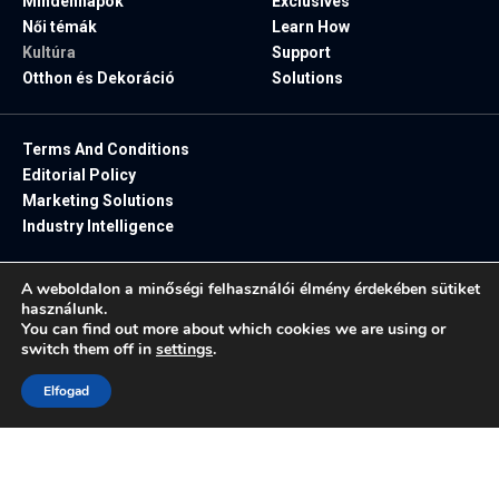
Mindennapok
Exclusives
Női témák
Learn How
Kultúra
Support
Otthon és Dekoráció
Solutions
Terms And Conditions
Editorial Policy
Marketing Solutions
Industry Intelligence
A weboldalon a minőségi felhasználói élmény érdekében sütiket
használunk.
NapSugár B.A.B
You can find out more about which cookies we are using or
switch them off in
settings
.
2025. Minden jog fenntartva.
Elfogad
Follow US: