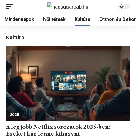
Mindennapok
Női témák
Kultúra
Otthon és Dekor
Kultúra
2025
A legjobb Netflix sorozatok 2025-ben:
Ezeket kár lenne kihagyni