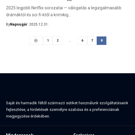
2025 legjobb Netflix-sorozatai — válogatás a legizgalmasabb
drámáktól és sci-fi-ktől a krimikig…
By
Napsugár
2025.12.31.
1
2
…
6
7
8
Saját és harmadik féltől származó sütiket használunk szolgáltatásaink
fejlesztése, a hirdetések személyre szabása és a preferenciáinak
megjegyzése érdekében.