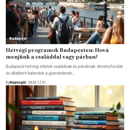
Budapest
Hétvégi programok Budapesten: Hová
menjünk a családdal vagy párban?
Budapesti hétvégi ötletek családnak és pároknak: élményfürdők
és állatkerti kalandok a gyerekeknek,…
By
Napsugár
2025.12.31.