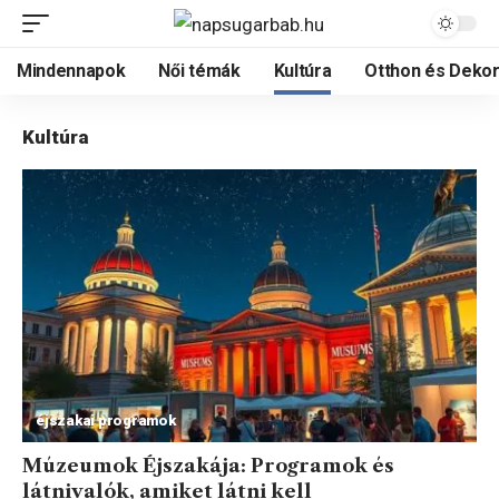
Mindennapok
Női témák
Kultúra
Otthon és Dekor
Kultúra
éjszakai programok
Múzeumok Éjszakája: Programok és
látnivalók, amiket látni kell