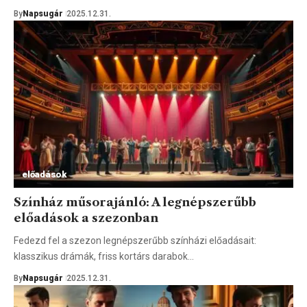
By
Napsugár
2025.12.31.
előadások
Színház műsorajánló: A legnépszerűbb
előadások a szezonban
Fedezd fel a szezon legnépszerűbb színházi előadásait:
klasszikus drámák, friss kortárs darabok…
By
Napsugár
2025.12.31.