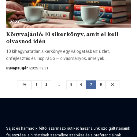
2023
Könyvajánló: 10 sikerkönyv, amit el kell
olvasnod idén
10 kihagyhatatlan sikerkönyv egy válogatásban: üzlet,
önfejlesztés és inspiráció — olvasmányok, amelyek…
By
Napsugár
2025.12.31.
1
2
…
5
6
7
8
Saját és harmadik féltől származó sütiket használunk szolgáltatásaink
fejlesztése, a hirdetések személyre szabása és a preferenciáinak