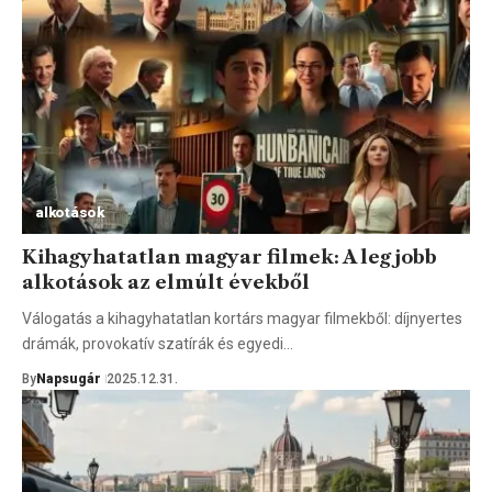
alkotások
Kihagyhatatlan magyar filmek: A legjobb
alkotások az elmúlt évekből
Válogatás a kihagyhatatlan kortárs magyar filmekből: díjnyertes
drámák, provokatív szatírák és egyedi…
By
Napsugár
2025.12.31.