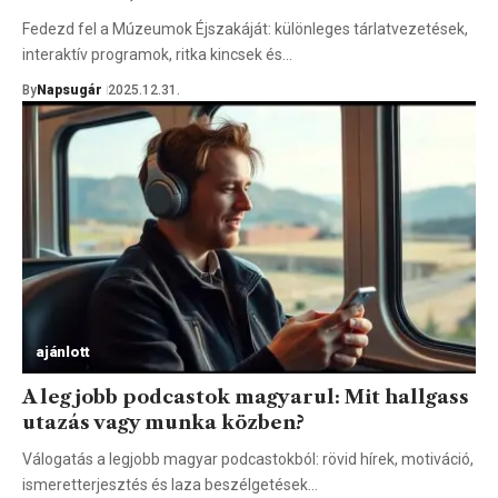
Fedezd fel a Múzeumok Éjszakáját: különleges tárlatvezetések,
interaktív programok, ritka kincsek és…
By
Napsugár
2025.12.31.
ajánlott
A legjobb podcastok magyarul: Mit hallgass
utazás vagy munka közben?
Válogatás a legjobb magyar podcastokból: rövid hírek, motiváció,
ismeretterjesztés és laza beszélgetések…