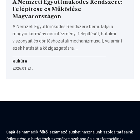
A Nemzeti Együttműködés Rendszere:
Felépítése és Működése
Magyarországon
A Nemzeti Együttműködés Rendszere bemutatja a
magyar kormányzás intézményi felépítését, hatalmi
viszonyait és döntéshozatali mechanizmusait, valamint
ezek hatását a közigazgatásra,…
Kultúra
2026.01.21.
Saját és harmadik féltől származó sütiket használunk szolgáltatásaink
fejlesztése, a hirdetések személyre szabása és a preferenciáinak