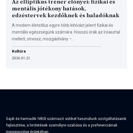
Az elliptikus tréner előnyei: fizikai és
mentális jótékony hatások,
edzéstervek kezdőknek és haladóknak
A modern életstílus egyre több kihívást jelent fizikai és
mentális egészségünk számára. Hosszú órák az íróasztal
mellett, stressz, mozgáshiány –…
Kultúra
2026.01.21.
Saját és harmadik féltől származó sütiket használunk szolgáltatásaink
fejlesztése, a hirdetések személyre szabása és a preferenciáinak
megjegyzése érdekében.