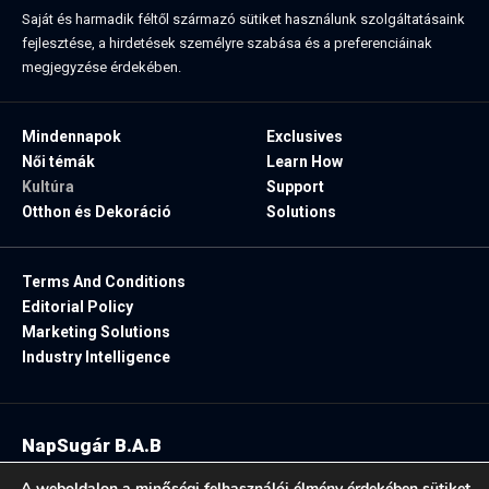
Saját és harmadik féltől származó sütiket használunk szolgáltatásaink
fejlesztése, a hirdetések személyre szabása és a preferenciáinak
megjegyzése érdekében.
Mindennapok
Exclusives
Női témák
Learn How
Kultúra
Support
Otthon és Dekoráció
Solutions
Terms And Conditions
Editorial Policy
Marketing Solutions
Industry Intelligence
NapSugár B.A.B
2025. Minden jog fenntartva.
A weboldalon a minőségi felhasználói élmény érdekében sütiket