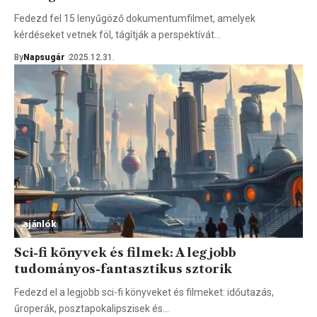
Fedezd fel 15 lenyűgöző dokumentumfilmet, amelyek
kérdéseket vetnek föl, tágítják a perspektívát…
By
Napsugár
2025.12.31.
ajánlók
Sci-fi könyvek és filmek: A legjobb
tudományos-fantasztikus sztorik
Fedezd el a legjobb sci-fi könyveket és filmeket: időutazás,
űroperák, posztapokalipszisek és…