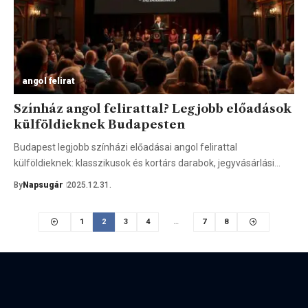
angol felirat
Színház angol felirattal? Legjobb előadások
külföldieknek Budapesten
Budapest legjobb színházi előadásai angol felirattal
külföldieknek: klasszikusok és kortárs darabok, jegyvásárlási…
By
Napsugár
2025.12.31.
1
2
3
4
…
7
8