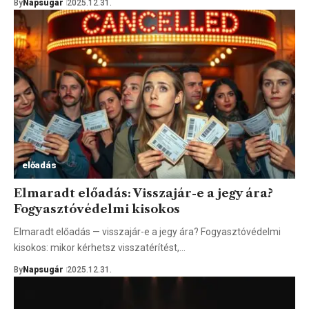
By
Napsugár
2025.12.31.
előadás
Elmaradt előadás: Visszajár-e a jegy ára?
Fogyasztóvédelmi kisokos
Elmaradt előadás — visszajár-e a jegy ára? Fogyasztóvédelmi
kisokos: mikor kérhetsz visszatérítést,…
By
Napsugár
2025.12.31.