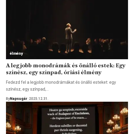
élmény
A legjobb monodrámák és önálló estek: Egy
színész, egy színpad, óriási élmény
Fedezd fel a legjobb monodrámákat és önálló esteket: egy
színész, egy színpad,…
By
Napsugár
2025.12.31.