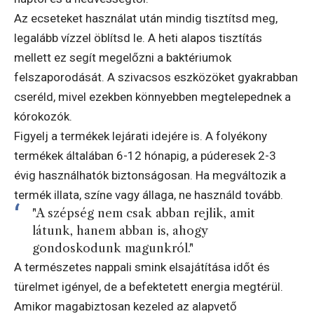
Az ecseteket használat után mindig tisztítsd meg,
legalább vízzel öblítsd le. A heti alapos tisztítás
mellett ez segít megelőzni a baktériumok
felszaporodását. A szivacsos eszközöket gyakrabban
cseréld, mivel ezekben könnyebben megtelepednek a
kórokozók.
Figyelj a termékek lejárati idejére is. A folyékony
termékek általában 6-12 hónapig, a púderesek 2-3
évig használhatók biztonságosan. Ha megváltozik a
termék illata, színe vagy állaga, ne használd tovább.
"A szépség nem csak abban rejlik, amit
látunk, hanem abban is, ahogy
gondoskodunk magunkról."
A természetes nappali smink elsajátítása időt és
türelmet igényel, de a befektetett energia megtérül.
Amikor magabiztosan kezeled az alapvető