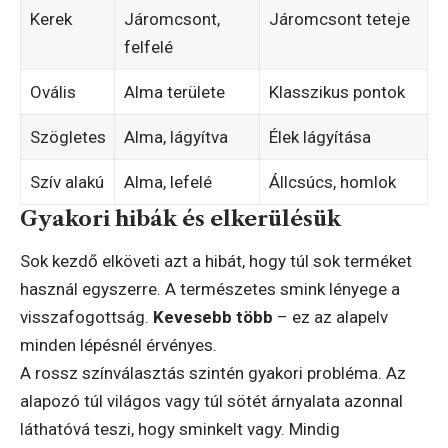
Kerek
Járomcsont,
Járomcsont teteje
felfelé
Ovális
Alma területe
Klasszikus pontok
Szögletes
Alma, lágyítva
Élek lágyítása
Szív alakú
Alma, lefelé
Állcsúcs, homlok
Gyakori hibák és elkerülésük
Sok kezdő elköveti azt a hibát, hogy túl sok terméket
használ egyszerre. A természetes smink lényege a
visszafogottság.
Kevesebb több
– ez az alapelv
minden lépésnél érvényes.
A rossz színválasztás szintén gyakori probléma. Az
alapozó túl világos vagy túl sötét árnyalata azonnal
láthatóvá teszi, hogy sminkelt vagy. Mindig