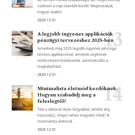
Az otthoni munka szabadságot ad, mégis könnyű
szétesni a napi teendők között. Megmutatjuk,
hogyan alakíts…
2025.12.31.
A legjobb ingyenes applikációk
pénzügyi tervezéshez 2025-ben
Ismerkedj meg 2025 legjobb ingyenes pénzügyi
tervező applikációival, amelyek segítenek
rendszerezni kiadásaidat, automatizálni a
megtakarítást,…
2025.12.31.
Minimalista életmód kezdőknek:
Hogyan szabadulj meg a
feleslegtől?
Tele a lakásod olyan tárgyakkal, amiket alig
használsz, mégis nehéz megválni tőlük? A
minimalista életmód…
2025.12.31.