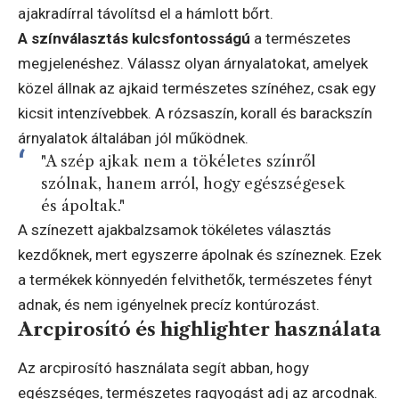
ajakradírral távolítsd el a hámlott bőrt.
A színválasztás kulcsfontosságú
a természetes
megjelenéshez. Válassz olyan árnyalatokat, amelyek
közel állnak az ajkaid természetes színéhez, csak egy
kicsit intenzívebbek. A rózsaszín, korall és barackszín
árnyalatok általában jól működnek.
"A szép ajkak nem a tökéletes színről
szólnak, hanem arról, hogy egészségesek
és ápoltak."
A színezett ajakbalzsamok tökéletes választás
kezdőknek, mert egyszerre ápolnak és színeznek. Ezek
a termékek könnyedén felvithetők, természetes fényt
adnak, és nem igényelnek precíz kontúrozást.
Arcpirosító és highlighter használata
Az arcpirosító használata segít abban, hogy
egészséges, természetes ragyogást adj az arcodnak.