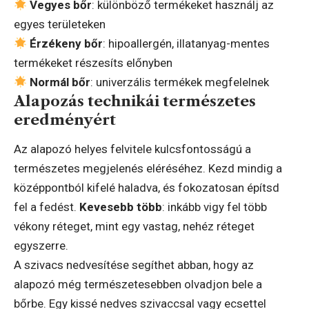
Vegyes bőr
: különböző termékeket használj az
egyes területeken
Érzékeny bőr
: hipoallergén, illatanyag-mentes
termékeket részesíts előnyben
Normál bőr
: univerzális termékek megfelelnek
Alapozás technikái természetes
eredményért
Az alapozó helyes felvitele kulcsfontosságú a
természetes megjelenés eléréséhez. Kezd mindig a
középpontból kifelé haladva, és fokozatosan építsd
fel a fedést.
Kevesebb több
: inkább vigy fel több
vékony réteget, mint egy vastag, nehéz réteget
egyszerre.
A szivacs nedvesítése segíthet abban, hogy az
alapozó még természetesebben olvadjon bele a
bőrbe. Egy kissé nedves szivaccsal vagy ecsettel