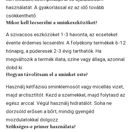
használatát. A gyakorlással ez az idő tovább
csökkenthető.
Mikor kell lecserélni a sminkeszközöket?
A szivacsos eszközöket 1-3 havonta, az ecseteket
évente érdemes lecserélni. A folyékony termékek 6-12
hónapig, a púderesek 2-3 évig tarthatók. Ha
megváltozik a termék illata, színe vagy állaga, azonnal
dobd ki.
Hogyan távolítsam el a sminket este?
Használj kétfázisú sminklemosót vagy micellás vizet,
majd arctisztítót. Kezd a szemekkel, majd folytasd az
egész arccal. Végül használj hidratálót. Soha ne
dörzsöld erősen a bőrt, mindig gyengéd
mozdulatokkal dolgozz.
Szükséges-e primer használata?