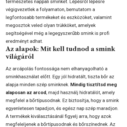
természetes nappali sminket. Lépésről lépésre
végigvezetlek a folyamaton, bemutatom a
legfontosabb termékeket és eszközöket, valamint
megosztok veled olyan trükköket, amelyek
segítségével még a legegyszerűbb smink is profi
eredményt adhat.
Az alapok: Mit kell tudnod a smink
világáról
Az arcápolás fontossága nem elhanyagolható a
sminkhasználat előtt. Egy jól hidratált, tiszta bőr az
alapja minden szép sminknek.
Mindig tisztítsd meg
alaposan az arcod
, majd használj hidratálót, amely
megfelel a bőrtípusodnak. Ez biztosítja, hogy a smink
egyenletesen tapadjon, és egész nap szép maradjon.
A termékek kiválasztásánál figyelj arra, hogy azok
megfeleljenek a bőrtípusodnak és bőrszínednek. Az