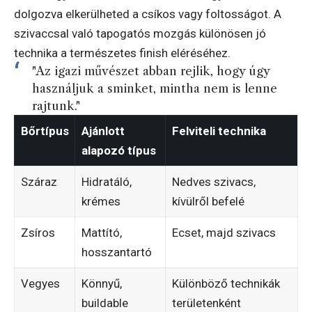
dolgozva elkerülheted a csíkos vagy foltosságot. A
szivaccsal való tapogatós mozgás különösen jó
technika a természetes finish eléréséhez.
"Az igazi művészet abban rejlik, hogy úgy
használjuk a sminket, mintha nem is lenne
rajtunk."
Bőrtípus
Ajánlott
Felviteli technika
alapozó típus
Száraz
Hidratáló,
Nedves szivacs,
krémes
kívülről befelé
Zsíros
Mattító,
Ecset, majd szivacs
hosszantartó
Vegyes
Könnyű,
Különböző technikák
buildable
területenként