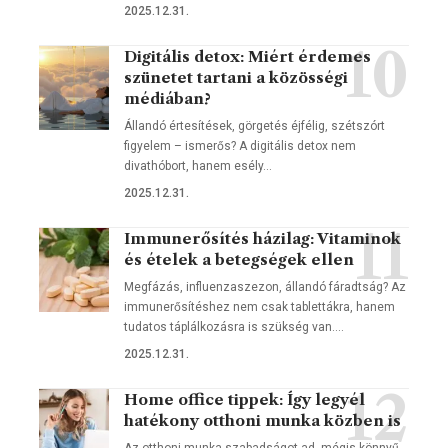
2025.12.31.
Digitális detox: Miért érdemes
szünetet tartani a közösségi
médiában?
Állandó értesítések, görgetés éjfélig, szétszórt
figyelem – ismerős? A digitális detox nem
divathóbort, hanem esély…
2025.12.31.
Immunerősítés házilag: Vitaminok
és ételek a betegségek ellen
Megfázás, influenzaszezon, állandó fáradtság? Az
immunerősítéshez nem csak tablettákra, hanem
tudatos táplálkozásra is szükség van.…
2025.12.31.
Home office tippek: Így legyél
hatékony otthoni munka közben is