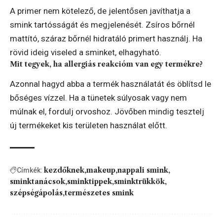
A primer nem kötelező, de jelentősen javíthatja a
smink tartósságát és megjelenését. Zsíros bőrnél
mattító, száraz bőrnél hidratáló primert használj. Ha
rövid ideig viseled a sminket, elhagyható.
Mit tegyek, ha allergiás reakcióm van egy termékre?
Azonnal hagyd abba a termék használatát és öblítsd le
bőséges vízzel. Ha a tünetek súlyosak vagy nem
múlnak el, fordulj orvoshoz. Jövőben mindig tesztelj
új termékeket kis területen használat előtt.
kezdőknek
makeup
nappali smink
Címkék:
sminktanácsok
sminktippek
sminktrükkök
szépségápolás
természetes smink