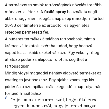
A természetes smink tartósságának növelésére több
módszer is létezik. A
fixáló spray
használata segít
abban, hogy a smink egész nap szép maradjon. Tartsd
20-30 centiméterre az arcodtól, és egyenletes
rétegben permetezd fel.
A púderes termékek általában tartósabbak, mint a
krémes változatok, ezért ha tudod, hogy hosszú
napod lesz, inkább ezeket válaszd. Egy vékony réteg
átlátszó púder az alapozó fölött is segíthet a
tartósságban.
Mindig vigyél magaddal néhány alapvető terméket az
esetleges javításokhoz. Egy ajakbalzsam, egy kis
púder és a szempillaspiráls elegendő a nap folyamán
történő frissítéshez.
"A jó smink nem arról szól, hogy tökéletes
legyen, hanem arról, hogy jól érezd magad