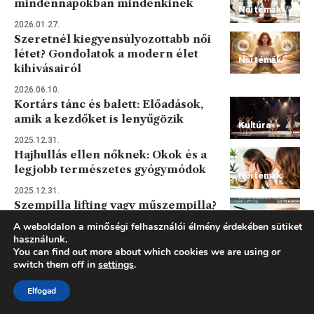
mindennapokban mindenkinek
Női témák
2026.01.27.
Szeretnél kiegyensúlyozottabb női
létet? Gondolatok a modern élet
Női témák
kihívásairól
2026.06.10.
Kortárs tánc és balett: Előadások,
amik a kezdőket is lenyűgözik
Kultúra
2025.12.31.
Hajhullás ellen nőknek: Okok és a
legjobb természetes gyógymódok
Női témák
2025.12.31.
Szempilla lifting vagy műszempilla?
Melyiket válaszd?
A weboldalon a minőségi felhasználói élmény érdekében sütiket
Női témák
használunk.
2025.12.31.
You can find out more about which cookies we are using or
Szobanövények kezdőknek: 5
switch them off in
settings
.
Otthon és
növény, amit lehetetlen kipusztítani
Dekoráció
Elfogad
2025.12.31.
Az LH teszt működési elve és a