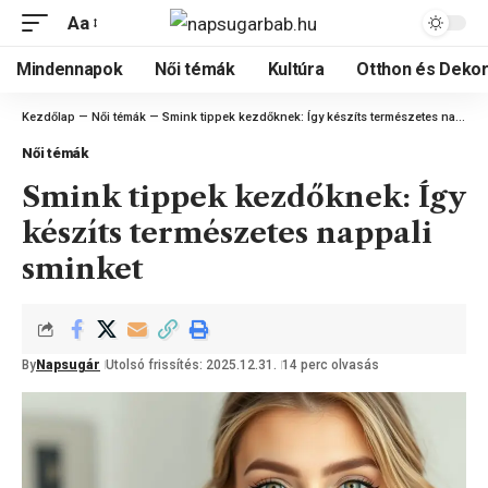
Aa
Mindennapok
Női témák
Kultúra
Otthon és Dekor
Kezdőlap
—
Női témák
—
Smink tippek kezdőknek: Így készíts természetes nappali sminket
Női témák
Smink tippek kezdőknek: Így
készíts természetes nappali
sminket
By
Napsugár
Utolsó frissítés: 2025.12.31.
14 perc olvasás