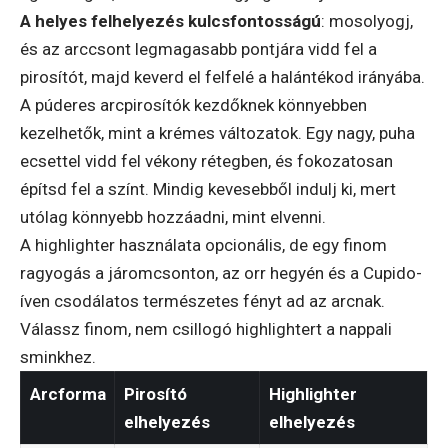
A helyes felhelyezés kulcsfontosságú
: mosolyogj,
és az arccsont legmagasabb pontjára vidd fel a
pirosítót, majd keverd el felfelé a halántékod irányába.
A púderes arcpirosítók kezdőknek könnyebben
kezelhetők, mint a krémes változatok. Egy nagy, puha
ecsettel vidd fel vékony rétegben, és fokozatosan
építsd fel a színt. Mindig kevesebből indulj ki, mert
utólag könnyebb hozzáadni, mint elvenni.
A highlighter használata opcionális, de egy finom
ragyogás a járomcsonton, az orr hegyén és a Cupido-
íven csodálatos természetes fényt ad az arcnak.
Válassz finom, nem csillogó highlightert a nappali
sminkhez.
Arcforma
Pirosító
Highlighter
elhelyezés
elhelyezés