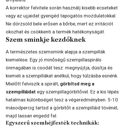
A korrektor felvitele során használj kisebb ecseteket
vagy az ujjaidat gyengéd tapogatós mozdulatokkal.
Ne dörzsöld bele erősen a bőrbe, mert ez irritációt
okozhat és csökkenti a termék hatékonyságát.
Szem sminkje kezdőknek
A természetes szemsmink alapja a szempillák
kiemelése. Egy jó minőségű szempillaspiráls
önmagában is csodát tesz: megnyújtja, dúsítja és
kiemeli a szempillákat anélkül, hogy túlzásba esnénk.
Mielőtt felviszik a spirált,
görbítsd meg a
szempilláidat
egy szempillagörbítővel. Ez a kis lépés
hatalmas különbséget tesz a végeredményben. 5-10
másodpercig tartsd a görbítőt a szempilláid tövénél,
majd lassan engedd fel.
Egyszerű szemhéjfesték technikák: