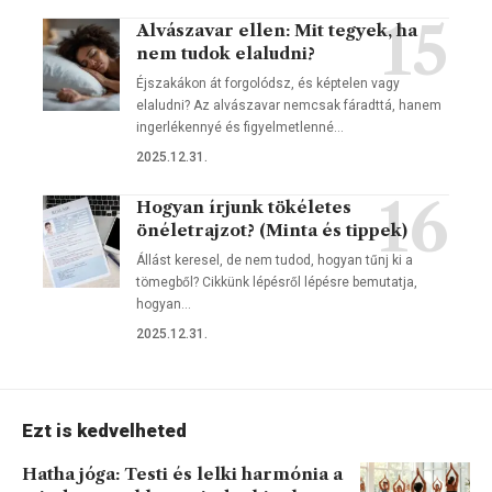
Alvászavar ellen: Mit tegyek, ha
nem tudok elaludni?
Éjszakákon át forgolódsz, és képtelen vagy
elaludni? Az alvászavar nemcsak fáradttá, hanem
ingerlékennyé és figyelmetlenné…
2025.12.31.
Hogyan írjunk tökéletes
önéletrajzot? (Minta és tippek)
Állást keresel, de nem tudod, hogyan tűnj ki a
tömegből? Cikkünk lépésről lépésre bemutatja,
hogyan…
2025.12.31.
Ezt is kedvelheted
Hatha jóga: Testi és lelki harmónia a