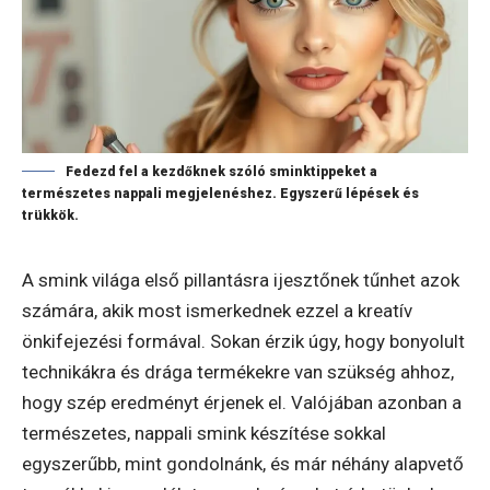
Fedezd fel a kezdőknek szóló sminktippeket a
természetes nappali megjelenéshez. Egyszerű lépések és
trükkök.
A smink világa első pillantásra ijesztőnek tűnhet azok
számára, akik most ismerkednek ezzel a kreatív
önkifejezési formával. Sokan érzik úgy, hogy bonyolult
technikákra és drága termékekre van szükség ahhoz,
hogy szép eredményt érjenek el. Valójában azonban a
természetes, nappali smink készítése sokkal
egyszerűbb, mint gondolnánk, és már néhány alapvető