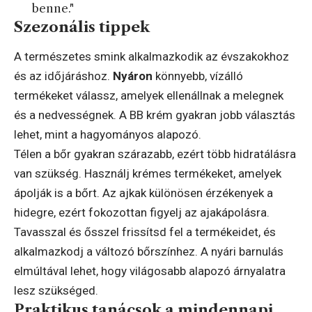
benne."
Szezonális tippek
A természetes smink alkalmazkodik az évszakokhoz
és az időjáráshoz.
Nyáron
könnyebb, vízálló
termékeket válassz, amelyek ellenállnak a melegnek
és a nedvességnek. A BB krém gyakran jobb választás
lehet, mint a hagyományos alapozó.
Télen a bőr gyakran szárazabb, ezért több hidratálásra
van szükség. Használj krémes termékeket, amelyek
ápolják is a bőrt. Az ajkak különösen érzékenyek a
hidegre, ezért fokozottan figyelj az ajakápolásra.
Tavasszal és ősszel frissítsd fel a termékeidet, és
alkalmazkodj a változó bőrszínhez. A nyári barnulás
elmúltával lehet, hogy világosabb alapozó árnyalatra
lesz szükséged.
Praktikus tanácsok a mindennapi