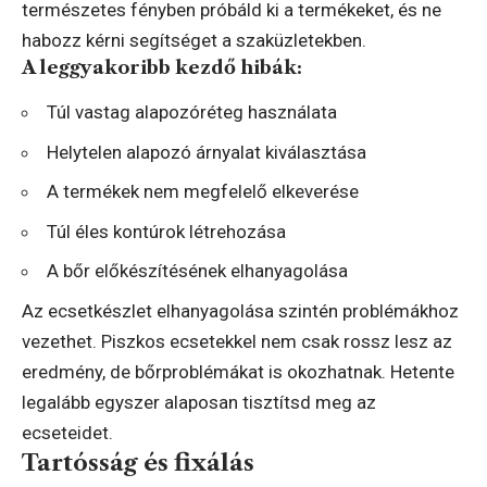
természetes fényben próbáld ki a termékeket, és ne
habozz kérni segítséget a szaküzletekben.
A leggyakoribb kezdő hibák:
Túl vastag alapozóréteg használata
Helytelen alapozó árnyalat kiválasztása
A termékek nem megfelelő elkeverése
Túl éles kontúrok létrehozása
A bőr előkészítésének elhanyagolása
Az ecsetkészlet elhanyagolása szintén problémákhoz
vezethet. Piszkos ecsetekkel nem csak rossz lesz az
eredmény, de bőrproblémákat is okozhatnak. Hetente
legalább egyszer alaposan tisztítsd meg az
ecseteidet.
Tartósság és fixálás