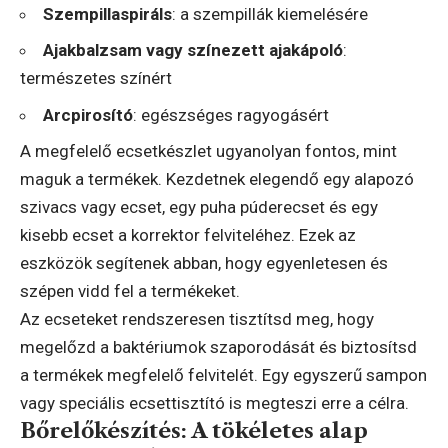
Szempillaspiráls
: a szempillák kiemelésére
Ajakbalzsam vagy színezett ajakápoló
:
természetes színért
Arcpirosító
: egészséges ragyogásért
A megfelelő ecsetkészlet ugyanolyan fontos, mint
maguk a termékek. Kezdetnek elegendő egy alapozó
szivacs vagy ecset, egy puha púderecset és egy
kisebb ecset a korrektor felviteléhez. Ezek az
eszközök segítenek abban, hogy egyenletesen és
szépen vidd fel a termékeket.
Az ecseteket rendszeresen tisztítsd meg, hogy
megelőzd a baktériumok szaporodását és biztosítsd
a termékek megfelelő felvitelét. Egy egyszerű sampon
vagy speciális ecsettisztító is megteszi erre a célra.
Bőrelőkészítés: A tökéletes alap