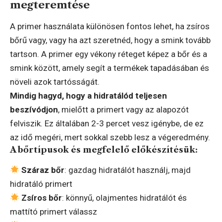
megteremtése
A primer használata különösen fontos lehet, ha zsíros
bőrű vagy, vagy ha azt szeretnéd, hogy a smink tovább
tartson. A primer egy vékony réteget képez a bőr és a
smink között, amely segít a termékek tapadásában és
növeli azok tartósságát.
Mindig hagyd, hogy a hidratálód teljesen
beszívódjon
, mielőtt a primert vagy az alapozót
felviszik. Ez általában 2-3 percet vesz igénybe, de ez
az idő megéri, mert sokkal szebb lesz a végeredmény.
A bőrtípusok és megfelelő előkészítésük:
Száraz bőr
: gazdag hidratálót használj, majd
hidratáló primert
Zsíros bőr
: könnyű, olajmentes hidratálót és
mattító primert válassz