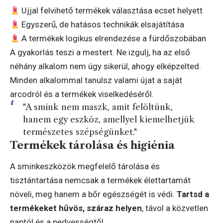
Ujjal felvihető termékek választása ecset helyett
Egyszerű, de hatásos technikák elsajátítása
A termékek logikus elrendezése a fürdőszobában
A gyakorlás teszi a mestert. Ne izgulj, ha az első
néhány alkalom nem úgy sikerül, ahogy elképzelted.
Minden alkalommal tanulsz valami újat a saját
arcodról és a termékek viselkedéséről.
"A smink nem maszk, amit felöltünk,
hanem egy eszköz, amellyel kiemelhetjük
természetes szépségünket."
Termékek tárolása és higiénia
A sminkeszközök megfelelő tárolása és
tisztántartása nemcsak a termékek élettartamát
növeli, meg hanem a bőr egészségét is védi.
Tartsd a
termékeket hűvös, száraz helyen
, távol a közvetlen
naptól és a nedvességtől.