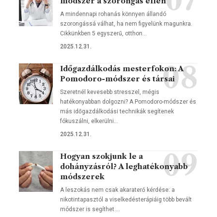
módszer a szorongás ellen
A mindennapi rohanás könnyen állandó
szorongássá válhat, ha nem figyelünk magunkra.
Cikkünkben 5 egyszerű, otthon…
2025.12.31.
Időgazdálkodás mesterfokon: A
Pomodoro-módszer és társai
Szeretnél kevesebb stresszel, mégis
hatékonyabban dolgozni? A Pomodoro-módszer és
más időgazdálkodási technikák segítenek
fókuszálni, elkerülni…
2025.12.31.
Hogyan szokjunk le a
dohányzásról? A leghatékonyabb
módszerek
A leszokás nem csak akaraterő kérdése: a
nikotintapasztól a viselkedésterápiáig több bevált
módszer is segíthet.…