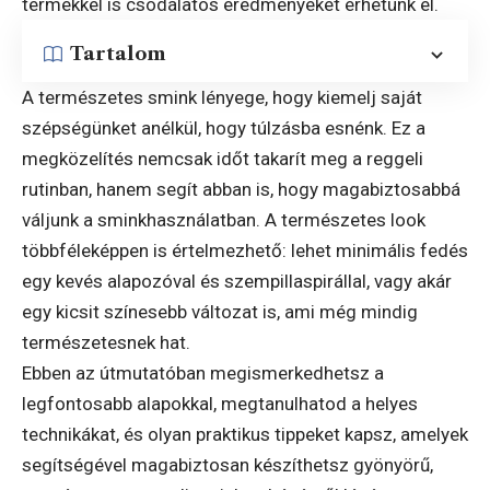
termékkel is csodálatos eredményeket érhetünk el.
Tartalom
A természetes smink lényege, hogy kiemelj saját
szépségünket anélkül, hogy túlzásba esnénk. Ez a
megközelítés nemcsak időt takarít meg a reggeli
rutinban, hanem segít abban is, hogy magabiztosabbá
váljunk a sminkhasználatban. A természetes look
többféleképpen is értelmezhető: lehet minimális fedés
egy kevés alapozóval és szempillaspirállal, vagy akár
egy kicsit színesebb változat is, ami még mindig
természetesnek hat.
Ebben az útmutatóban megismerkedhetsz a
legfontosabb alapokkal, megtanulhatod a helyes
technikákat, és olyan praktikus tippeket kapsz, amelyek
segítségével magabiztosan készíthetsz gyönyörű,