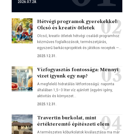
2026.07.28.
Hétvégi programok gyerekekkel:
Olcsó és kreatív ötletek
Olcsó, kreatív ötletek hétvégi családi programhoz:
kézműves foglalkozások, természetjárás,
egyszerű barkácsprojektek és játékos receptek —…
2025.12.31.
Vízfogyasztás fontossága: Mennyi
vizet igyunk egy nap?
A megfelelő hidratálás létfontosságú: naponta
általában 1,5–3 liter víz ajánlott (egyéni igény,
aktivitás és környezet…
2025.12.31.
Travertin burkolat, mint
értékteremtő építészeti elem
A természetes kőburkolatok kiválasztása ma már