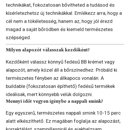
technikákat, fokozatosan bővítheted a tudásod és
kísérletezhetsz új technikákkal. Emlékezz arra, hogy a
cél nem a tökéletesség, hanem az, hogy jól érezd
magad a saját bőrödben és kiemeld természetes
szépséged.
Milyen alapozót válasszak kezdőként?
Kezdőként válassz könnyű fedésű BB krémet vagy
alapozót, amely közel áll a bőrszínedhez. Próbáld ki
természetes fényben az állkapocs vonalán. A
buildable (fokozatosan építhető) fedésű termékek
ideálisak, mert könnyebb velük dolgozni.
Mennyi időt vegyen igénybe a nappali smink?
Egy egyszerű, természetes nappali smink 10-15 perc
alatt elkészíthető. Ez magában foglalja az alapozást,
korrektálást, szempillaspirál és ajakbalzsam