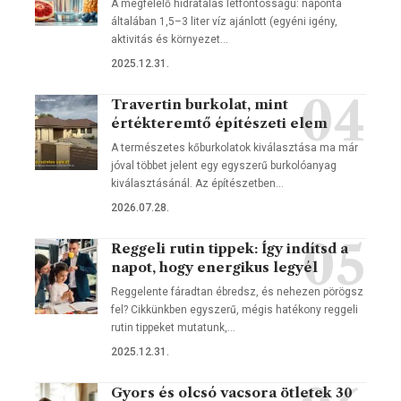
A megfelelő hidratálás létfontosságú: naponta
általában 1,5–3 liter víz ajánlott (egyéni igény,
aktivitás és környezet…
2025.12.31.
Travertin burkolat, mint
értékteremtő építészeti elem
A természetes kőburkolatok kiválasztása ma már
jóval többet jelent egy egyszerű burkolóanyag
kiválasztásánál. Az építészetben…
2026.07.28.
Reggeli rutin tippek: Így indítsd a
napot, hogy energikus legyél
Reggelente fáradtan ébredsz, és nehezen pörögsz
fel? Cikkünkben egyszerű, mégis hatékony reggeli
rutin tippeket mutatunk,…
2025.12.31.
Gyors és olcsó vacsora ötletek 30