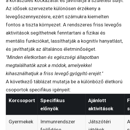
a koraszülés kockázatát és javíthatja a születési súlyt.
Az idősek szervezete különösen érzékeny a
levegőszennyezésre, ezért számukra kiemelten
fontos a tiszta környezet. A rendszeres friss levegős
aktivitások segíthetnek fenntartani a fizikai és
mentális funkciókat, lassíthatják a kognitív hanyatlást,
és javíthatják az általános életminőséget.
"Minden életkorban és egészségi állapotban
megtalálhatók azok a módok, amelyekkel
kihasználhatjuk a friss levegő gyógyító erejét."
A következő táblázat mutatja be a különböző életkorú
csoportok specifikus igényeit:
Korcsoport
Specifikus
Ajánlott
F
előnyök
aktivitások
s
Gyermekek
Immunrendszer
Játszótéri
A
fejlődése
játékok,
s