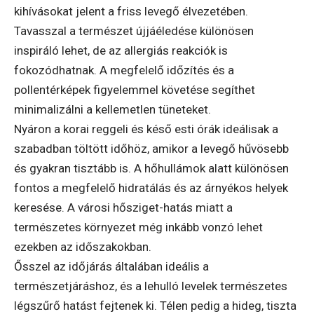
kihívásokat jelent a friss levegő élvezetében.
Tavasszal a természet újjáéledése különösen
inspiráló lehet, de az allergiás reakciók is
fokozódhatnak. A megfelelő időzítés és a
pollentérképek figyelemmel követése segíthet
minimalizálni a kellemetlen tüneteket.
Nyáron a korai reggeli és késő esti órák ideálisak a
szabadban töltött időhöz, amikor a levegő hűvösebb
és gyakran tisztább is. A hőhullámok alatt különösen
fontos a megfelelő hidratálás és az árnyékos helyek
keresése. A városi hősziget-hatás miatt a
természetes környezet még inkább vonzó lehet
ezekben az időszakokban.
Ősszel az időjárás általában ideális a
természetjáráshoz, és a lehulló levelek természetes
légszűrő hatást fejtenek ki. Télen pedig a hideg, tiszta