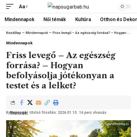
Aa
Mindennapok
Női témák
Kultúra
Otthon és Dekor
Kezdőlap
—
Mindennapok
—
Friss levegő – Az egészség forrása? – Hogyan befolyásolja jótékonyan a testet és a lelket?
Mindennapok
Friss levegő – Az egészség
forrása? – Hogyan
befolyásolja jótékonyan a
testet és a lelket?
By
Napsugár
Utolsó frissítés: 2026.01.10.
16 perc olvasás