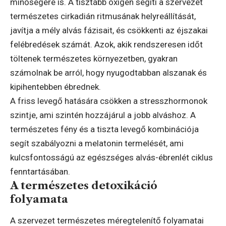
minőségére is. A tisztább oxigén segíti a szervezet
természetes cirkadián ritmusának helyreállítását,
javítja a mély alvás fázisait, és csökkenti az éjszakai
felébredések számát. Azok, akik rendszeresen időt
töltenek természetes környezetben, gyakran
számolnak be arról, hogy nyugodtabban alszanak és
kipihentebben ébrednek.
A friss levegő hatására csökken a stresszhormonok
szintje, ami szintén hozzájárul a jobb alváshoz. A
természetes fény és a tiszta levegő kombinációja
segít szabályozni a melatonin termelését, ami
kulcsfontosságú az egészséges alvás-ébrenlét ciklus
fenntartásában.
A természetes detoxikáció
folyamata
A szervezet természetes méregtelenítő folyamatai