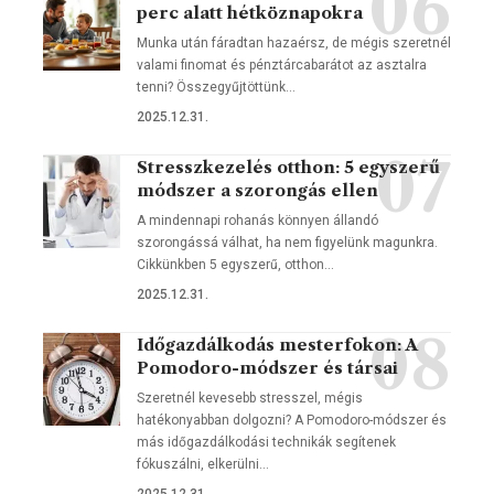
perc alatt hétköznapokra
Munka után fáradtan hazaérsz, de mégis szeretnél
valami finomat és pénztárcabarátot az asztalra
tenni? Összegyűjtöttünk…
2025.12.31.
Stresszkezelés otthon: 5 egyszerű
módszer a szorongás ellen
A mindennapi rohanás könnyen állandó
szorongássá válhat, ha nem figyelünk magunkra.
Cikkünkben 5 egyszerű, otthon…
2025.12.31.
Időgazdálkodás mesterfokon: A
Pomodoro-módszer és társai
Szeretnél kevesebb stresszel, mégis
hatékonyabban dolgozni? A Pomodoro-módszer és
más időgazdálkodási technikák segítenek
fókuszálni, elkerülni…