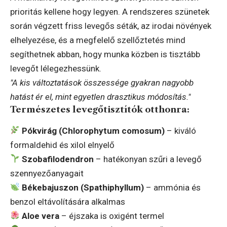
prioritás kellene hogy legyen. A rendszeres szünetek
során végzett friss levegős séták, az irodai növények
elhelyezése, és a megfelelő szellőztetés mind
segíthetnek abban, hogy munka közben is tisztább
levegőt lélegezhessünk.
"A kis változtatások összessége gyakran nagyobb
hatást ér el, mint egyetlen drasztikus módosítás."
Természetes levegőtisztítók otthonra:
Pókvirág (Chlorophytum comosum)
– kiváló
formaldehid és xilol elnyelő
Szobafilodendron
– hatékonyan szűri a levegő
szennyezőanyagait
Békebajuszon (Spathiphyllum)
– ammónia és
benzol eltávolítására alkalmas
Aloe vera
– éjszaka is oxigént termel