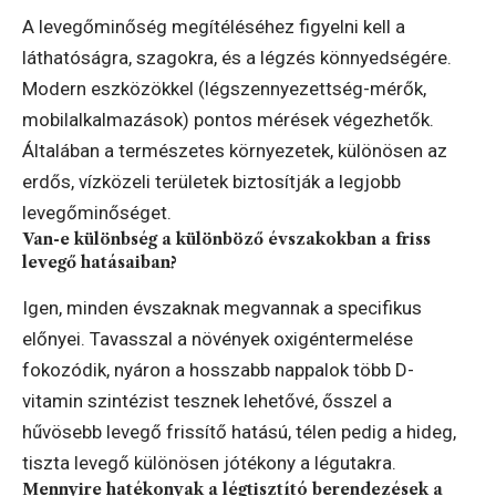
A levegőminőség megítéléséhez figyelni kell a
láthatóságra, szagokra, és a légzés könnyedségére.
Modern eszközökkel (légszennyezettség-mérők,
mobilalkalmazások) pontos mérések végezhetők.
Általában a természetes környezetek, különösen az
erdős, vízközeli területek biztosítják a legjobb
levegőminőséget.
Van-e különbség a különböző évszakokban a friss
levegő hatásaiban?
Igen, minden évszaknak megvannak a specifikus
előnyei. Tavasszal a növények oxigéntermelése
fokozódik, nyáron a hosszabb nappalok több D-
vitamin szintézist tesznek lehetővé, ősszel a
hűvösebb levegő frissítő hatású, télen pedig a hideg,
tiszta levegő különösen jótékony a légutakra.
Mennyire hatékonyak a légtisztító berendezések a