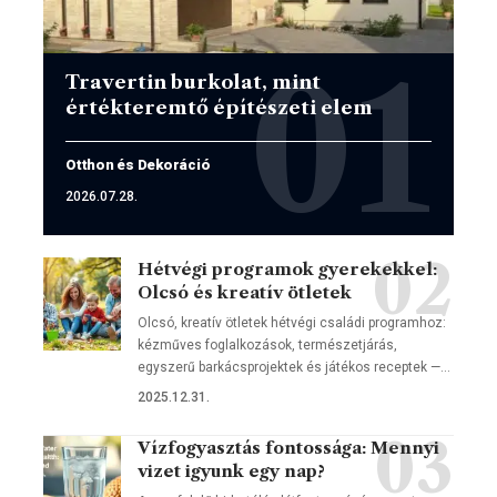
Travertin burkolat, mint
értékteremtő építészeti elem
Otthon és Dekoráció
2026.07.28.
Hétvégi programok gyerekekkel:
Olcsó és kreatív ötletek
Olcsó, kreatív ötletek hétvégi családi programhoz:
kézműves foglalkozások, természetjárás,
egyszerű barkácsprojektek és játékos receptek —…
2025.12.31.
Vízfogyasztás fontossága: Mennyi
vizet igyunk egy nap?