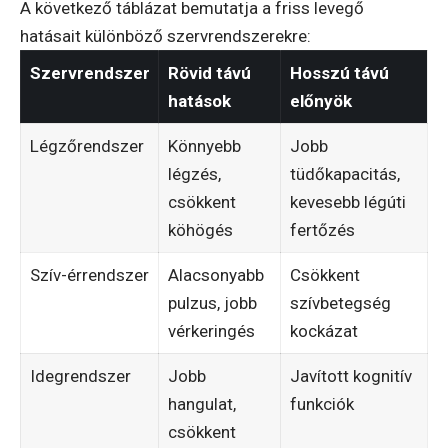
A következő táblázat bemutatja a friss levegő
hatásait különböző szervrendszerekre:
Szervrendszer
Rövid távú
Hosszú távú
hatások
előnyök
Légzőrendszer
Könnyebb
Jobb
légzés,
tüdőkapacitás,
csökkent
kevesebb légúti
köhögés
fertőzés
Szív-érrendszer
Alacsonyabb
Csökkent
pulzus, jobb
szívbetegség
vérkeringés
kockázat
Idegrendszer
Jobb
Javított kognitív
hangulat,
funkciók
csökkent