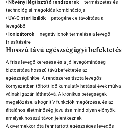
•
Növényi légtisztító rendszerek
– természetes és
technológiai megoldás kombinációja
•
UV-C sterilizálók
– patogének eltávolítása a
levegőből
•
Ionizátorok
– negatív ionok termelése a levegő
frissítésére
Hosszú távú egészségügyi befektetés
A friss levegő keresése és a jó levegőminőség
biztosítása hosszú távú befektetés az
egészségünkbe. A rendszeres tiszta levegős
környezetben töltött idő kumulatív hatásai évek múlva
válnak igazán láthatóvá. A krónikus betegségek
megelőzése, a kognitív funkciók megőrzése, és az
általános életminőség javulása mind olyan előnyök,
amelyek hosszú távon jelentkeznek.
A gyermekkor óta fenntartott egészséges levegős