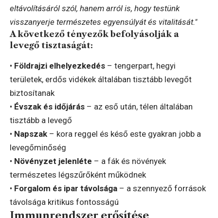
eltávolításáról szól, hanem arról is, hogy testünk
visszanyerje természetes egyensúlyát és vitalitását."
A következő tényezők befolyásolják a
levegő tisztaságát:
•
Földrajzi elhelyezkedés
– tengerpart, hegyi
területek, erdős vidékek általában tisztább levegőt
biztosítanak
•
Évszak és időjárás
– az eső után, télen általában
tisztább a levegő
•
Napszak
– kora reggel és késő este gyakran jobb a
levegőminőség
•
Növényzet jelenléte
– a fák és növények
természetes légszűrőként működnek
•
Forgalom és ipar távolsága
– a szennyező források
távolsága kritikus fontosságú
Immunrendszer erősítése