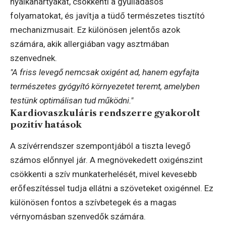
nyálkahártyákat, csökkenti a gyulladásos
folyamatokat, és javítja a tüdő természetes tisztító
mechanizmusait. Ez különösen jelentős azok
számára, akik allergiában vagy asztmában
szenvednek.
"A friss levegő nemcsak oxigént ad, hanem egyfajta
természetes gyógyító környezetet teremt, amelyben
testünk optimálisan tud működni."
Kardiovaszkuláris rendszerre gyakorolt
pozitív hatások
A szívérrendszer szempontjából a tiszta levegő
számos előnnyel jár. A megnövekedett oxigénszint
csökkenti a szív munkaterhelését, mivel kevesebb
erőfeszítéssel tudja ellátni a szöveteket oxigénnel. Ez
különösen fontos a szívbetegek és a magas
vérnyomásban szenvedők számára.