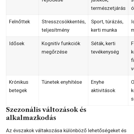
természetjárás
ó
Felnőttek
Stresszcsökkentés,
Sport, túrázás,
I
teljesítmény
kerti munka
m
Idősek
Kognitív funkciók
Séták, kerti
F
megőrzése
tevékenység
k
f
v
Krónikus
Tünetek enyhítése
Enyhe
O
betegek
aktivitások
k
s
Szezonális változások és
alkalmazkodás
Az évszakok váltakozása különböző lehetőségeket és