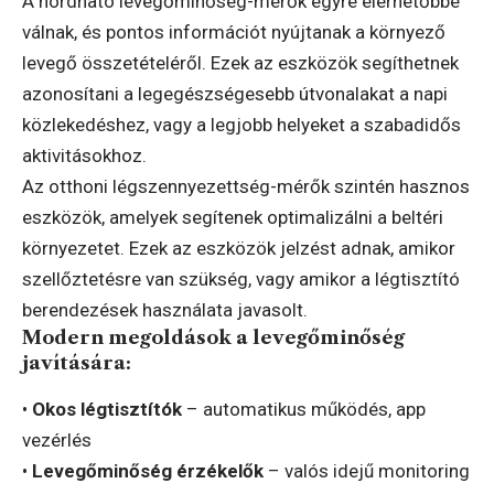
A hordható levegőminőség-mérők egyre elérhetőbbé
válnak, és pontos információt nyújtanak a környező
levegő összetételéről. Ezek az eszközök segíthetnek
azonosítani a legegészségesebb útvonalakat a napi
közlekedéshez, vagy a legjobb helyeket a szabadidős
aktivitásokhoz.
Az otthoni légszennyezettség-mérők szintén hasznos
eszközök, amelyek segítenek optimalizálni a beltéri
környezetet. Ezek az eszközök jelzést adnak, amikor
szellőztetésre van szükség, vagy amikor a légtisztító
berendezések használata javasolt.
Modern megoldások a levegőminőség
javítására:
•
Okos légtisztítók
– automatikus működés, app
vezérlés
•
Levegőminőség érzékelők
– valós idejű monitoring