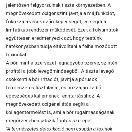
jelentősen felgyorsulnak tiszta környezetben. A
megnövekedett oxigénszint javítja a májfunkciót,
fokozza a vesék szűrőképességét, és segíti a
limfatikus rendszer működését. Ezek a folyamatok
együttesen eredményezik azt, hogy testünk
hatékonyabban tudja eltávolítani a felhalmozódott
toxinokat.
A bőr, mint a szervezet legnagyobb szerve, szintén
profitál a jobb levegőminőségből. A tiszta levegő
csökkenti a bőrirritációt, javítja a pórusok
természetes tisztulását, és hozzájárul a bőr
egészséges küllemének fenntartásához. A
megnövekedett oxigénellátás segíti a
kollagéntermelést is, ami a bőr rugalmasságának
megőrzésében játszik fontos szerepet.
"A természetes detoxikáció nem csupán a toxinok