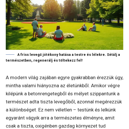
A friss levegő jótékony hatása a testre és lélekre. Sétálj a
természetben, regenerálj és töltekezz fel!
A modern világ zajában egyre gyakrabban érezzük úgy,
mintha valami hiányozna az életünkből. Amikor végre
kilépünk a betonrengetegből és mélyet szippantunk a
természet adta tiszta levegőből, azonnal megérezzük
a különbséget. Ez nem véletlen – testünk és lelkünk
egyaránt vágyik arra a természetes élményre, amit
csak a tiszta, oxigénben gazdag környezet tud