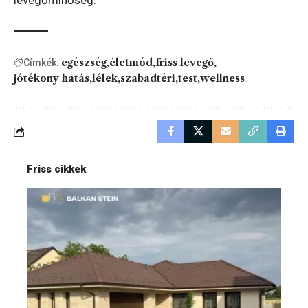
levegőminőség.
egészség
életmód
friss levegő
Címkék:
jótékony hatás
lélek
szabadtéri
test
wellness
Friss cikkek