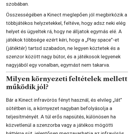
szobában.
Összességében a Kinect meglepően jól megbirkózik a
többjátékos helyzetekkel, feltéve, hogy adsz neki elég
helyet és ügyeltek rá, hogy ne álljatok egymás elé. A
játékok többsége ezért kéri, hogy a „Play space”-et
(játéktér) tartsd szabadon, ne legyen köztetek és a
szenzor között nagy bútor, és a játékosok legyenek
nagyjából egy vonalban, egymást nem takarva.
Milyen környezeti feltételek mellett
működik jól?
Bár a Kinect infravörös fényt használ, és elvileg „lát”
sötétben is, a környezet nagyban befolyásolja a
teljesítményét. A túl erős napsütés, különösen ha
közvetlenül a szenzorba vagy a játékos mögötti
háttérre süt, jelentősen megzavarhatja az infravörös