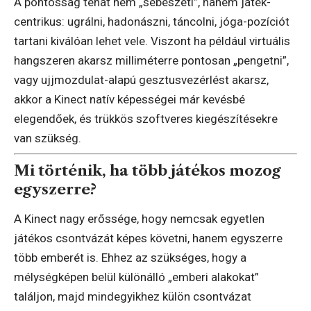
A pontosság tehát nem „sebészeti”, hanem játék-
centrikus: ugrálni, hadonászni, táncolni, jóga-pozíciót
tartani kiválóan lehet vele. Viszont ha például virtuális
hangszeren akarsz milliméterre pontosan „pengetni”,
vagy ujjmozdulat-alapú gesztusvezérlést akarsz,
akkor a Kinect natív képességei már kevésbé
elegendőek, és trükkös szoftveres kiegészítésekre
van szükség.
Mi történik, ha több játékos mozog
egyszerre?
A Kinect nagy erőssége, hogy nemcsak egyetlen
játékos csontvázát képes követni, hanem egyszerre
több emberét is. Ehhez az szükséges, hogy a
mélységképen belül különálló „emberi alakokat”
találjon, majd mindegyikhez külön csontvázat