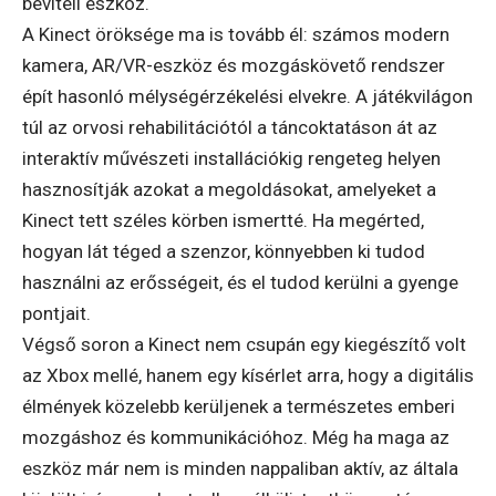
beviteli eszköz.
A Kinect öröksége ma is tovább él: számos modern
kamera, AR/VR-eszköz és mozgáskövető rendszer
épít hasonló mélységérzékelési elvekre. A játékvilágon
túl az orvosi rehabilitációtól a táncoktatáson át az
interaktív művészeti installációkig rengeteg helyen
hasznosítják azokat a megoldásokat, amelyeket a
Kinect tett széles körben ismertté. Ha megérted,
hogyan lát téged a szenzor, könnyebben ki tudod
használni az erősségeit, és el tudod kerülni a gyenge
pontjait.
Végső soron a Kinect nem csupán egy kiegészítő volt
az Xbox mellé, hanem egy kísérlet arra, hogy a digitális
élmények közelebb kerüljenek a természetes emberi
mozgáshoz és kommunikációhoz. Még ha maga az
eszköz már nem is minden nappaliban aktív, az általa