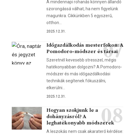
A mindennapi rohanás könnyen állandó
szorongássá válhat, ha nem figyelünk
magunkra. Cikkünkben 5 egyszerű,
otthon…
2025.12.31.
Időgazdálkodás mesterfokon: A
Pomodoro-módszer és társai
Szeretnél kevesebb stresszel, mégis
hatékonyabban dolgozni? A Pomodoro-
módszer és más időgazdálkodási
technikák segítenek fókuszálni,
elkerülni…
2025.12.31.
Hogyan szokjunk le a
dohányzásról? A
leghatékonyabb módszerek
A leszokás nem csak akaraterő kérdése: