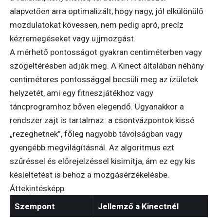
alapvetően arra optimalizált, hogy nagy, jól elkülönülő
mozdulatokat kövessen, nem pedig apró, precíz
kézremegéseket vagy ujjmozgást.
A mérhető pontosságot gyakran centiméterben vagy
szögeltérésben adják meg. A Kinect általában néhány
centiméteres pontossággal becsüli meg az ízületek
helyzetét, ami egy fitneszjátékhoz vagy
táncprogramhoz bőven elegendő. Ugyanakkor a
rendszer zajt is tartalmaz: a csontvázpontok kissé
„rezeghetnek”, főleg nagyobb távolságban vagy
gyengébb megvilágításnál. Az algoritmus ezt
szűréssel és előrejelzéssel kisimítja, ám ez egy kis
késleltetést is behoz a mozgásérzékelésbe.
Áttekintésképp:
Szempont
Jellemző a Kinectnél