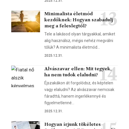
2025.12.31.
Minimalista életmód
kezdőknek: Hogyan szabadulj
meg a feleslegtől?
Tele a lakásod olyan tárgyakkal, amiket
alig használsz, mégis nehéz megválni
tőlük? A minimalista életmód…
2025.12.31.
Alvászavar ellen: Mit tegyek,
ha nem tudok elaludni?
Éjszakákon át forgolódsz, és képtelen
vagy elaludni? Az alvászavar nemcsak
fáradttá, hanem ingerlékennyé és
figyelmetlenné…
2025.12.31.
Hogyan írjunk tökéletes