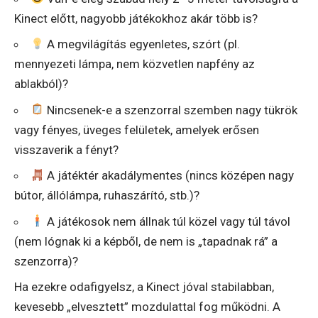
Kinect előtt, nagyobb játékokhoz akár több is?
A megvilágítás egyenletes, szórt (pl.
mennyezeti lámpa, nem közvetlen napfény az
ablakból)?
Nincsenek-e a szenzorral szemben nagy tükrök
vagy fényes, üveges felületek, amelyek erősen
visszaverik a fényt?
A játéktér akadálymentes (nincs középen nagy
bútor, állólámpa, ruhaszárító, stb.)?
A játékosok nem állnak túl közel vagy túl távol
(nem lógnak ki a képből, de nem is „tapadnak rá” a
szenzorra)?
Ha ezekre odafigyelsz, a Kinect jóval stabilabban,
kevesebb „elvesztett” mozdulattal fog működni. A