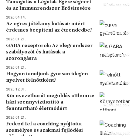
Támogatás a Légutak Egészségéért
Mindennapok
és az Immunrendszer Erősítésére
2026.04.14.
Az egres jótékony hatásai: miért
érdemes beépíteni az étrendedbe?
Mindennapok
2026.01.21.
GABA receptorok: Az idegrendszer
szabályozói és hatásuk a
Mindennapok
szorongásra
2026.01.21.
Hogyan tanuljunk gyorsan idegen
nyelvet felnőttként?
Mindennapok
2025.12.31.
Környezetbarát megoldás otthonra:
házi szennyvíztisztító a
Mindennapok
fenntartható életmódért
2026.01.21.
Fedezd fel a coaching nyújtotta
személyes és szakmai fejlődési
Mindennapok