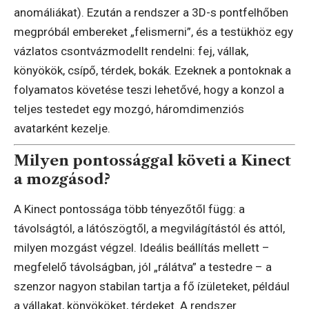
anomáliákat). Ezután a rendszer a 3D-s pontfelhőben
megpróbál embereket „felismerni”, és a testükhöz egy
vázlatos csontvázmodellt rendelni: fej, vállak,
könyökök, csípő, térdek, bokák. Ezeknek a pontoknak a
folyamatos követése teszi lehetővé, hogy a konzol a
teljes testedet egy mozgó, háromdimenziós
avatarként kezelje.
Milyen pontossággal követi a Kinect
a mozgásod?
A Kinect pontossága több tényezőtől függ: a
távolságtól, a látószögtől, a megvilágítástól és attól,
milyen mozgást végzel. Ideális beállítás mellett –
megfelelő távolságban, jól „rálátva” a testedre – a
szenzor nagyon stabilan tartja a fő ízületeket, például
a vállakat, könyököket, térdeket. A rendszer