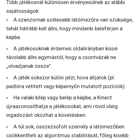
Több játékosnál különösen érvényesülnek az alábbi
sajátosságok:
A szenzornak szélesebb látómezőre van szüksége,
tehát hátrébb kell állni, hogy mindenki beleférjen a
képbe.
A játékosoknak érdemes oldalirányban kissé
távolabb állni egymástól, hogy a csontvázak ne
„olvadjanak össze”.
A játék sokszor külön jelzi, hova álljatok (pl.
padlóra vetített vagy képernyőn mutatott pozíciók).
Ha valaki kilép vagy belép a képbe, a Kinect
újraazonosíthatja a játékosokat, ami rövid ideig
ingadozást okozhat a követésben.
A túl sok, összezsúfolt személy a látómezőben
csökkentheti az algoritmus stabilitását, főleg kisebb