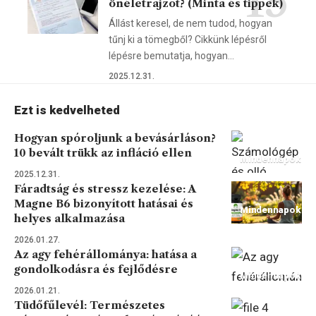
önéletrajzot? (Minta és tippek)
Állást keresel, de nem tudod, hogyan
tűnj ki a tömegből? Cikkünk lépésről
lépésre bemutatja, hogyan…
2025.12.31.
Ezt is kedvelheted
Hogyan spóroljunk a bevásárláson?
10 bevált trükk az infláció ellen
Mindennapok
2025.12.31.
Fáradtság és stressz kezelése: A
Magne B6 bizonyított hatásai és
Mindennapok
helyes alkalmazása
2026.01.27.
Az agy fehérállománya: hatása a
gondolkodásra és fejlődésre
Mindennapok
2026.01.21.
Tüdőfűlevél: Természetes