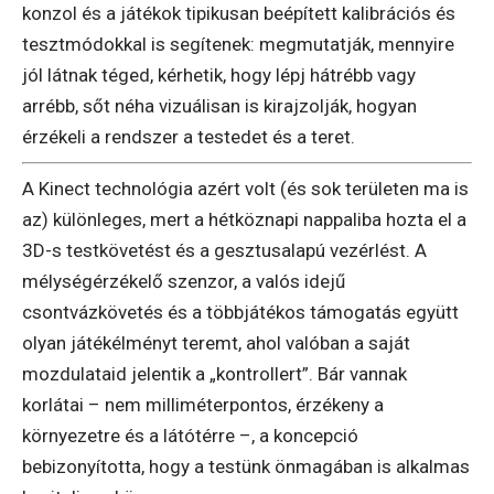
konzol és a játékok tipikusan beépített kalibrációs és
tesztmódokkal is segítenek: megmutatják, mennyire
jól látnak téged, kérhetik, hogy lépj hátrébb vagy
arrébb, sőt néha vizuálisan is kirajzolják, hogyan
érzékeli a rendszer a testedet és a teret.
A Kinect technológia azért volt (és sok területen ma is
az) különleges, mert a hétköznapi nappaliba hozta el a
3D-s testkövetést és a gesztusalapú vezérlést. A
mélységérzékelő szenzor, a valós idejű
csontvázkövetés és a többjátékos támogatás együtt
olyan játékélményt teremt, ahol valóban a saját
mozdulataid jelentik a „kontrollert”. Bár vannak
korlátai – nem milliméterpontos, érzékeny a
környezetre és a látótérre –, a koncepció
bebizonyította, hogy a testünk önmagában is alkalmas