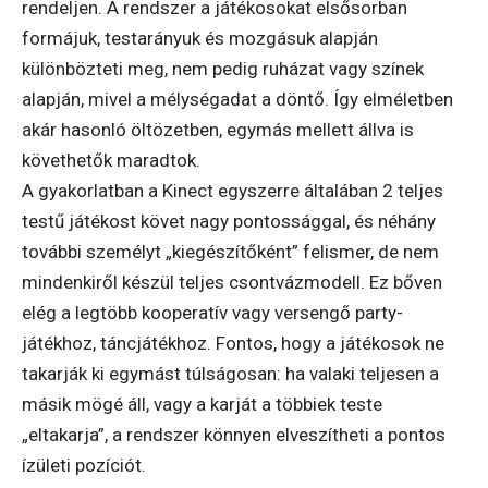
rendeljen. A rendszer a játékosokat elsősorban
formájuk, testarányuk és mozgásuk alapján
különbözteti meg, nem pedig ruházat vagy színek
alapján, mivel a mélységadat a döntő. Így elméletben
akár hasonló öltözetben, egymás mellett állva is
követhetők maradtok.
A gyakorlatban a Kinect egyszerre általában 2 teljes
testű játékost követ nagy pontossággal, és néhány
további személyt „kiegészítőként” felismer, de nem
mindenkiről készül teljes csontvázmodell. Ez bőven
elég a legtöbb kooperatív vagy versengő party-
játékhoz, táncjátékhoz. Fontos, hogy a játékosok ne
takarják ki egymást túlságosan: ha valaki teljesen a
másik mögé áll, vagy a karját a többiek teste
„eltakarja”, a rendszer könnyen elveszítheti a pontos
ízületi pozíciót.