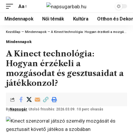
Aa
Mindennapok
Női témák
Kultúra
Otthon és Dekor
Kezdőlap
—
Mindennapok
—
A Kinect technológia: Hogyan érzékeli a mozgásodat és gesztusaidat a játékkonzol?
Mindennapok
A Kinect technológia:
Hogyan érzékeli a
mozgásodat és gesztusaidat a
játékkonzol?
By
Napsugár
Utolsó frissítés: 2026.03.09.
10 perc olvasás