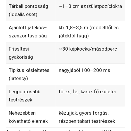
Térbeli pontosság
~1–3 cm az ízületpozíciókra
(ideális eset)
Ajánlott játékos–
kb. 1,8–3,5 m (modelltől és
szenzor távolság
játéktól függ)
Frissítési
~30 képkocka/másodperc
gyakoriság
Tipikus késleltetés
nagyjából 100–200 ms
(latency)
Legpontosabb
törzs, fej, karok fő ízületei
testrészek
Nehezebben
kézujjak, gyors forgás,
követhető elemek
részben takart testrészek