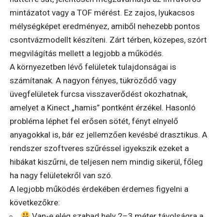
mintázatot vagy a TOF mérést. Ez zajos, lyukacsos
mélységképet eredményez, amiből nehezebb pontos
csontvázmodellt készíteni. Zárt térben, közepes, szórt
megvilágítás mellett a legjobb a működés.
A környezetben lévő felületek tulajdonságai is
számítanak. A nagyon fényes, tükröződő vagy
üvegfelületek furcsa visszaverődést okozhatnak,
amelyet a Kinect „hamis” pontként érzékel. Hasonló
probléma léphet fel erősen sötét, fényt elnyelő
anyagokkal is, bár ez jellemzően kevésbé drasztikus. A
rendszer szoftveres szűréssel igyekszik ezeket a
hibákat kiszűrni, de teljesen nem mindig sikerül, főleg
ha nagy felületekről van szó.
A legjobb működés érdekében érdemes figyelni a
következőkre:
Van-e elég szabad hely 2–3 méter távolságra a