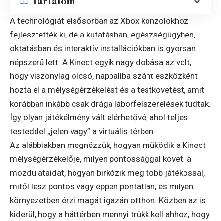
Tartalom
A technológiát elsősorban az Xbox konzolokhoz
fejlesztették ki, de a kutatásban, egészségügyben,
oktatásban és interaktív installációkban is gyorsan
népszerű lett. A Kinect egyik nagy dobása az volt,
hogy viszonylag olcsó, nappaliba szánt eszközként
hozta el a mélységérzékelést és a testkövetést, amit
korábban inkább csak drága laborfelszerelések tudtak.
Így olyan játékélmény vált elérhetővé, ahol teljes
testeddel „jelen vagy” a virtuális térben.
Az alábbiakban megnézzük, hogyan működik a Kinect
mélységérzékelője, milyen pontossággal követi a
mozdulataidat, hogyan birkózik meg több játékossal,
mitől lesz pontos vagy éppen pontatlan, és milyen
környezetben érzi magát igazán otthon. Közben az is
kiderül, hogy a háttérben mennyi trükk kell ahhoz, hogy