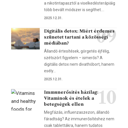
a nikotintapasztól a viselkedésterápiáig
több bevált módszer is segíthet.…
2025.12.31.
Digitális detox: Miért érdemes
szünetet tartani a közösségi
médiában?
Állandó értesítések, görgetés éjfélig,
szétszórt figyelem – ismerős? A
digitális detox nem divathóbort, hanem
esély…
2025.12.31.
Immunerősítés házilag:
Vitaminok és ételek a
betegségek ellen
Megfázás, influenzaszezon, állandó
fáradtság? Az immunerősítéshez nem
csak tablettákra, hanem tudatos