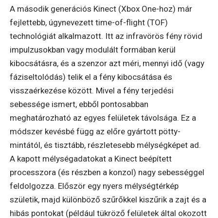
A második generációs Kinect (Xbox One-hoz) már
fejlettebb, úgynevezett time-of-flight (TOF)
technológiát alkalmazott. Itt az infravörös fény rövid
impulzusokban vagy modulált formában kerül
kibocsátásra, és a szenzor azt méri, mennyi idő (vagy
fáziseltolódás) telik el a fény kibocsátása és
visszaérkezése között. Mivel a fény terjedési
sebessége ismert, ebből pontosabban
meghatározható az egyes felületek távolsága. Ez a
módszer kevésbé függ az előre gyártott pötty-
mintától, és tisztább, részletesebb mélységképet ad.
A kapott mélységadatokat a Kinect beépített
processzora (és részben a konzol) nagy sebességgel
feldolgozza. Először egy nyers mélységtérkép
születik, majd különböző szűrőkkel kiszűrik a zajt és a
hibás pontokat (például tükröző felületek által okozott