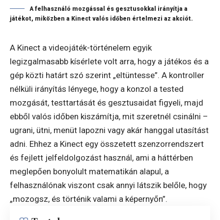
A felhasználó mozgással és gesztusokkal irányítja a
játékot, miközben a Kinect valós időben értelmezi az akciót.
A Kinect a videojáték-történelem egyik
legizgalmasabb kísérlete volt arra, hogy a játékos és a
gép közti határt szó szerint „eltüntesse”. A kontroller
nélküli irányítás lényege, hogy a konzol a tested
mozgását, testtartását és gesztusaidat figyeli, majd
ebből valós időben kiszámítja, mit szeretnél csinálni –
ugrani, ütni, menüt lapozni vagy akár hanggal utasítást
adni. Ehhez a Kinect egy összetett szenzorrendszert
és fejlett jelfeldolgozást használ, ami a háttérben
meglepően bonyolult matematikán alapul, a
felhasználónak viszont csak annyi látszik belőle, hogy
„mozogsz, és történik valami a képernyőn”.