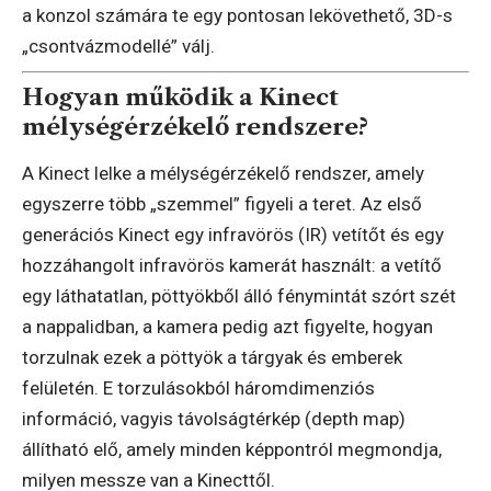
a konzol számára te egy pontosan lekövethető, 3D-s
„csontvázmodellé” válj.
Hogyan működik a Kinect
mélységérzékelő rendszere?
A Kinect lelke a mélységérzékelő rendszer, amely
egyszerre több „szemmel” figyeli a teret. Az első
generációs Kinect egy infravörös (IR) vetítőt és egy
hozzáhangolt infravörös kamerát használt: a vetítő
egy láthatatlan, pöttyökből álló fénymintát szórt szét
a nappalidban, a kamera pedig azt figyelte, hogyan
torzulnak ezek a pöttyök a tárgyak és emberek
felületén. E torzulásokból háromdimenziós
információ, vagyis távolságtérkép (depth map)
állítható elő, amely minden képpontról megmondja,
milyen messze van a Kinecttől.