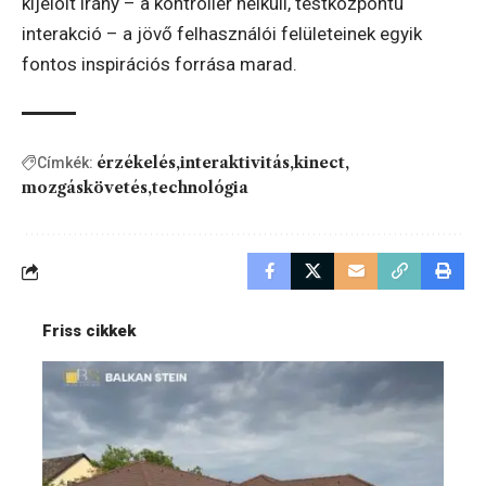
kijelölt irány – a kontroller nélküli, testközpontú
interakció – a jövő felhasználói felületeinek egyik
fontos inspirációs forrása marad.
érzékelés
interaktivitás
kinect
Címkék:
mozgáskövetés
technológia
Friss cikkek