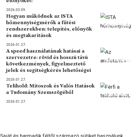
előnyöket!
2026.03.09.
Hogyan működnek az ISTA
hőmennyiségmérők a fűtési
Mindennapok
rendszerekben: telepítés, előnyök
és megtakarítások
2026.01.27.
A speed használatának hatásai a
szervezetre: rövid és hosszú távú
Mindennapok
következmények, figyelmeztető
jelek és segítségkérés lehetőségei
2026.01.27.
Telihold: Mítoszok és Valós Hatások
a Tudomány Szemszögéből
Mindennapok
2026.01.27.
Saját és harmadik féltől származó sütiket használunk