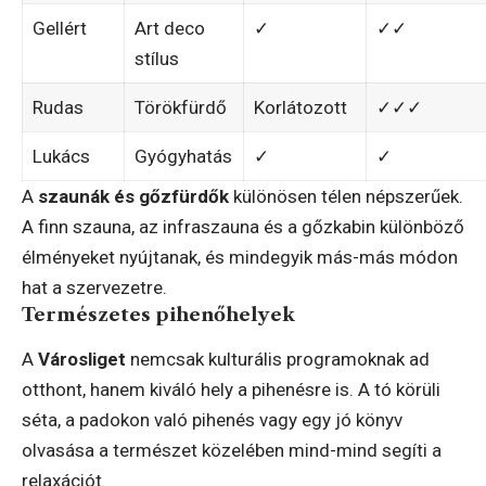
Gellért
Art deco
✓
✓✓
stílus
Rudas
Törökfürdő
Korlátozott
✓✓✓
Lukács
Gyógyhatás
✓
✓
A
szaunák és gőzfürdők
különösen télen népszerűek.
A finn szauna, az infraszauna és a gőzkabin különböző
élményeket nyújtanak, és mindegyik más-más módon
hat a szervezetre.
Természetes pihenőhelyek
A
Városliget
nemcsak kulturális programoknak ad
otthont, hanem kiváló hely a pihenésre is. A tó körüli
séta, a padokon való pihenés vagy egy jó könyv
olvasása a természet közelében mind-mind segíti a
relaxációt.