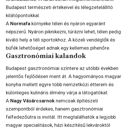
Budapest természeti értékeivel és lélegzetelállító
kilátópontokkal.
A
Normafa
környéke télen és nyáron egyaránt
népszerű. Nyáron piknikezni, túrázni lehet, télen pedig
kiváló hely a téli sportokhoz. A közeli vendéglők és
büfék lehetőséget adnak egy kellemes pihenőre.
Gasztronómiai kalandok
Budapest gasztronómiai színtere az utóbbi években
jelentős fejlődésen ment át. A hagyományos magyar
konyha mellett egyre több nemzetközi étterem és
különleges kulináris élmény várja a látogatókat.
A
Nagy Vásárcsarnok
nemcsak építészeti
szempontból érdekes, hanem gasztronómiai
felfedezőútra is invitál. Itt megtalálhatók a legjobb
magyar specialitások, házi készítésű lekvároktól