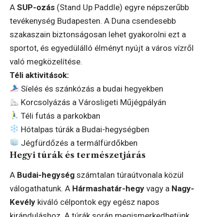
A
SUP-ozás
(Stand Up Paddle) egyre népszerűbb
tevékenység Budapesten. A Duna csendesebb
szakaszain biztonságosan lehet gyakorolni ezt a
sportot, és egyedülálló élményt nyújt a város vízről
való megközelítése.
Téli aktivitások:
Síelés és szánkózás a budai hegyekben
Korcsolyázás a Városligeti Műjégpályán
Téli futás a parkokban
Hótalpas túrák a Budai-hegységben
Jégfürdőzés a termálfürdőkben
Hegyi túrák és természetjárás
A
Budai-hegység
számtalan túraútvonala közül
válogathatunk. A
Hármashatár-hegy
vagy a
Nagy-
Kevély
kiváló célpontok egy egész napos
kiránduláshoz. A túrák során megismerkedhetünk