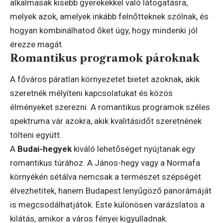
alkalmasak kisebb gyerekekkel való látogatásra,
melyek azok, amelyek inkább felnőtteknek szólnak, és
hogyan kombinálhatod őket úgy, hogy mindenki jól
érezze magát.
Romantikus programok pároknak
A főváros páratlan környezetet bietet azoknak, akik
szeretnék mélyíteni kapcsolatukat és közös
élményeket szerezni. A romantikus programok széles
spektruma vár azokra, akik kvalitásidőt szeretnének
tölteni együtt.
A
Budai-hegyek
kiváló lehetőséget nyújtanak egy
romantikus túrához. A János-hegy vagy a Normafa
környékén sétálva nemcsak a természet szépségét
élvezhetitek, hanem Budapest lenyűgöző panorámáját
is megcsodálhatjátok. Este különösen varázslatos a
kilátás, amikor a város fényei kigyulladnak.