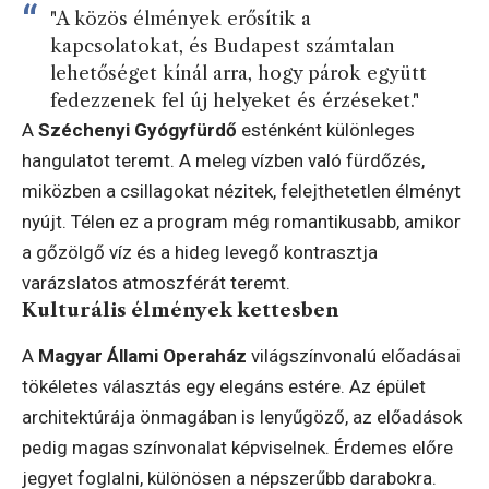
"A közös élmények erősítik a
kapcsolatokat, és Budapest számtalan
lehetőséget kínál arra, hogy párok együtt
fedezzenek fel új helyeket és érzéseket."
A
Széchenyi Gyógyfürdő
esténként különleges
hangulatot teremt. A meleg vízben való fürdőzés,
miközben a csillagokat nézitek, felejthetetlen élményt
nyújt. Télen ez a program még romantikusabb, amikor
a gőzölgő víz és a hideg levegő kontrasztja
varázslatos atmoszférát teremt.
Kulturális élmények kettesben
A
Magyar Állami Operaház
világszínvonalú előadásai
tökéletes választás egy elegáns estére. Az épület
architektúrája önmagában is lenyűgöző, az előadások
pedig magas színvonalat képviselnek. Érdemes előre
jegyet foglalni, különösen a népszerűbb darabokra.