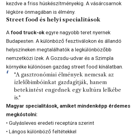
kezdve a friss húskészítményekig. A vásárcsarnok
légköre önmagában is élmény.
Street food és helyi specialitások
A
food truck-ok
egyre nagyobb teret nyernek
Budapesten. A különböző fesztiválokon és állandó
helyszíneken megtalálhatók a legkülönbözőbb
nemzetközi ízek. A Gozsdu-udvar és a Szimpla
környéke különösen gazdag street food kínálatban.
"A gasztronómiai élmények nemcsak az
ízlelőbimbóinkat gazdagítják, hanem
betekintést engednek egy kultúra lelkébe
is."
Magyar specialitások, amiket mindenképp érdemes
megkóstolni:
• Gulyásleves eredeti receptúra szerint
• Lángos különböző feltétekkel