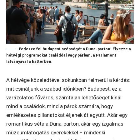
Fedezze fel Budapest szépségét a Duna-parton! Élvezze a
hétvégi programokat családdal vagy párban, a Parlament
látványával a háttérben.
A hétvége közeledtével sokunkban felmerül a kérdés:
mit csináljunk a szabad időnkben? Budapest, ez a
varázslatos főváros, számtalan lehetőséget kínál
mind a családok, mind a párok számára, hogy
emlékezetes pillanatokat éljenek át együtt. Akár egy
romantikus séta a Duna-parton, akár egy izgalmas
múzeumlátogatás gyerekekkel – mindenki