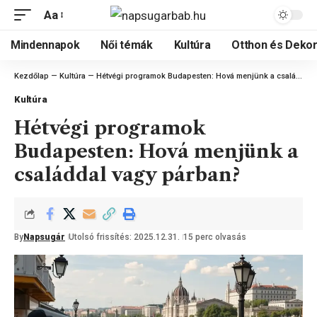
Aa
Mindennapok
Női témák
Kultúra
Otthon és Dekor
Kezdőlap
—
Kultúra
—
Hétvégi programok Budapesten: Hová menjünk a családdal vagy párban?
Kultúra
Hétvégi programok
Budapesten: Hová menjünk a
családdal vagy párban?
By
Napsugár
Utolsó frissítés: 2025.12.31.
15 perc olvasás