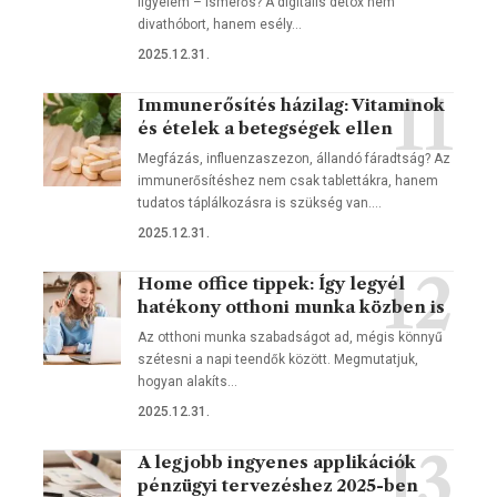
figyelem – ismerős? A digitális detox nem
divathóbort, hanem esély…
2025.12.31.
Immunerősítés házilag: Vitaminok
és ételek a betegségek ellen
Megfázás, influenzaszezon, állandó fáradtság? Az
immunerősítéshez nem csak tablettákra, hanem
tudatos táplálkozásra is szükség van.…
2025.12.31.
Home office tippek: Így legyél
hatékony otthoni munka közben is
Az otthoni munka szabadságot ad, mégis könnyű
szétesni a napi teendők között. Megmutatjuk,
hogyan alakíts…
2025.12.31.
A legjobb ingyenes applikációk
pénzügyi tervezéshez 2025-ben