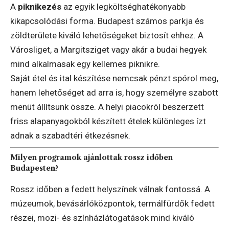
A
piknikezés
az egyik legköltséghatékonyabb
kikapcsolódási forma. Budapest számos parkja és
zöldterülete kiváló lehetőségeket biztosít ehhez. A
Városliget, a Margitsziget vagy akár a budai hegyek
mind alkalmasak egy kellemes piknikre.
Saját étel és ital készítése nemcsak pénzt spórol meg,
hanem lehetőséget ad arra is, hogy személyre szabott
menüt állítsunk össze. A helyi piacokról beszerzett
friss alapanyagokból készített ételek különleges ízt
adnak a szabadtéri étkezésnek.
Milyen programok ajánlottak rossz időben
Budapesten?
Rossz időben a fedett helyszínek válnak fontossá. A
múzeumok, bevásárlóközpontok, termálfürdők fedett
részei, mozi- és színházlátogatások mind kiváló