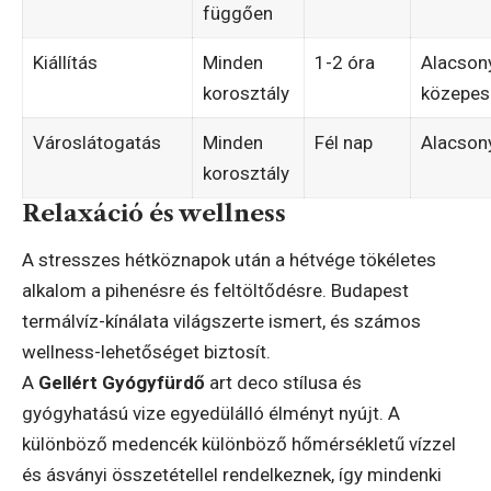
függően
Kiállítás
Minden
1-2 óra
Alacson
korosztály
közepes
Városlátogatás
Minden
Fél nap
Alacson
korosztály
Relaxáció és wellness
A stresszes hétköznapok után a hétvége tökéletes
alkalom a pihenésre és feltöltődésre. Budapest
termálvíz-kínálata világszerte ismert, és számos
wellness-lehetőséget biztosít.
A
Gellért Gyógyfürdő
art deco stílusa és
gyógyhatású vize egyedülálló élményt nyújt. A
különböző medencék különböző hőmérsékletű vízzel
és ásványi összetétellel rendelkeznek, így mindenki