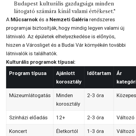
Budapest kulturális gazdagsága minden
látogató számára kínál valami értékeset."
A
Műcsarnok
és a
Nemzeti Galéria
rendszeres
programjai biztosítják, hogy mindig legyen valami új
látnivaló. Az épületek elhelyezkedése is előnyös,
hiszen a Városliget és a Budai Vár környékén további
látnivalók is találhatók.
Kulturális programok típusai:
Program típusa
Ajánlott
Időtartam
Ár
korosztály
kategór
Múzeumlátogatás
Minden
2-3 óra
Közepe
korosztály
Színházi előadás
12+
2-3 óra
Változó
Koncert
Életkortól
1-3 óra
Változó