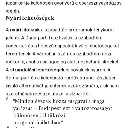
japánkertje különösen gyönyörű a cseresznyevirágzás
idején.
Nyári lehetőségek
A
nyári időszak
a szabadtéri programok fénykorát
jelenti. A Duna-parti fesztiválok, a szabadtéri
koncertek és a hosszú nappalok kiváló lehetőségeket
teremtenek. A városban számos szabadtéri mozi
működik, ahol a csillagos ég alatt nézhetünk filmeket.
A
strandolási lehetőségek
is bővülnek nyáron. A
Római-part és a különböző fürdők strand-részlegei
kiváló alternatívát jelentenek azok számára, akik nem
szeretnének messze utazni a vízparttól.
"Minden évszak hozza magával a maga
varázsát – Budapest ezt a változatosságot
különösen jól tükrözi
programkínálatában."