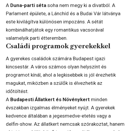
A
Duna-parti séta
soha nem megy ki a divatból. A
Parlament épülete, a Lánchíd és a Budai Vár látványa
este kivilágítva különösen impozáns. A sétát
kombinálhatjátok egy romantikus vacsorával
valamelyik parti étteremben.
Családi programok gyerekekkel
A gyerekes családok számára Budapest igazi
kincsestár. A város számos olyan helyszínt és
programot kínál, ahol a legkisebbek is jól érezhetik
magukat, miközben a szülők is élvezhetik az
időtöltést.
A
Budapesti Állatkert és Növénykert
minden
évszakban izgalmas élményeket nyújt. A gyerekek
kedvence általában a jegesmedve-etetés vagy a
delfin-show. Az állatkert nemcsak szórakoztat, hanem