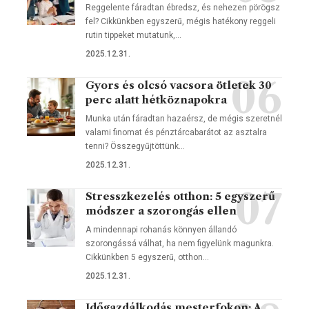
Reggelente fáradtan ébredsz, és nehezen pörögsz
fel? Cikkünkben egyszerű, mégis hatékony reggeli
rutin tippeket mutatunk,…
2025.12.31.
Gyors és olcsó vacsora ötletek 30
perc alatt hétköznapokra
Munka után fáradtan hazaérsz, de mégis szeretnél
valami finomat és pénztárcabarátot az asztalra
tenni? Összegyűjtöttünk…
2025.12.31.
Stresszkezelés otthon: 5 egyszerű
módszer a szorongás ellen
A mindennapi rohanás könnyen állandó
szorongássá válhat, ha nem figyelünk magunkra.
Cikkünkben 5 egyszerű, otthon…
2025.12.31.
Időgazdálkodás mesterfokon: A