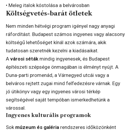
• Meleg italok kóstolása a belvárosban
Költségvetés-barát ötletek
Nem minden hétvégi program igényel nagy anyagi
ráfordítást. Budapest számos ingyenes vagy alacsony
költségű lehetőséget kínál azok számára, akik
tudatosan szeretnék kezelni a kiadásaikat.
A
városi séták
mindig ingyenesek, és Budapest
építészeti szépsége önmagában is élményt nyújt. A
Duna-parti promenád, a Várnegyed utcái vagy a
belváros rejtett zugai mind felfedezésre várnak. Egy
jó útikönyv vagy egy ingyenes városi térkép
segítségével saját tempóban ismerkedhetünk a
várossal.
Ingyenes kulturális programok
Sok
múzeum és galéria
rendszeres időközönként