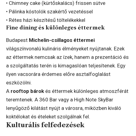
• Chimney cake (kürtőskalács) frissen sütve
• Pálinka kóstolók szakértő vezetéssel
• Rétes házi készítésű töltelékekkel
Fine dining és különleges éttermek
Budapest
Michelin-csillagos éttermei
világszínvonalú kulináris élményeket nyújtanak. Ezek
az éttermek nemcsak az ízek, hanem a prezentáció és
a szolgáltatás terén is kimagaslóan teljesítenek. Egy
ilyen vacsorára érdemes előre asztalfoglalást
eszközölni.
A
rooftop bárok
és éttermek különleges atmoszférát
teremtenek. A 360 Bar vagy a High Note SkyBar
lenyűgöző kilátást nyújt a városra, miközben kiváló
koktélokat és ételeket szolgálnak fel.
Kulturális felfedezések