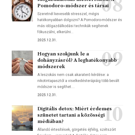
Pomodoro-módszer és társai
Szeretnél kevesebb stresszel, mégis
hatékonyabban dolgozni? A Pomodoro-módszer és
más időgazdálkodási technikák segítenek
fókuszálni, elkerülni…
2025.12.31.
Hogyan szokjunk le a
dohányzásról? A leghatékonyabb
módszerek
A leszokás nem csak akaraterő kérdése: a
nikotintapasztól a viselkedésterápiáig több bevált
módszer is segíthet.…
2025.12.31.
Digitális detox: Miért érdemes
szünetet tartani a közösségi
médiában?
Állandó értesítések, görgetés éjfélig, szétszórt