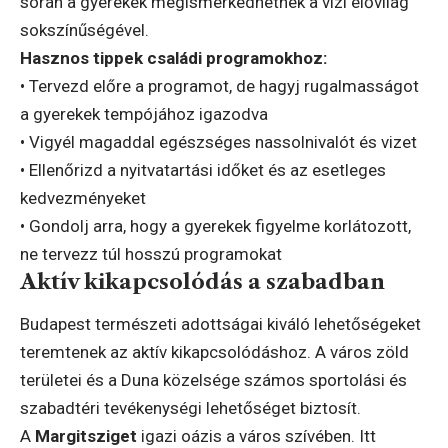
során a gyerekek megismerkedhetnek a vízi élővilág
sokszínűségével.
Hasznos tippek családi programokhoz:
• Tervezd előre a programot, de hagyj rugalmasságot
a gyerekek tempójához igazodva
• Vigyél magaddal egészséges nassolnivalót és vizet
• Ellenőrizd a nyitvatartási időket és az esetleges
kedvezményeket
• Gondolj arra, hogy a gyerekek figyelme korlátozott,
ne tervezz túl hosszú programokat
Aktív kikapcsolódás a szabadban
Budapest természeti adottságai kiváló lehetőségeket
teremtenek az aktív kikapcsolódáshoz. A város zöld
területei és a Duna közelsége számos sportolási és
szabadtéri tevékenységi lehetőséget biztosít.
A
Margitsziget
igazi oázis a város szívében. Itt