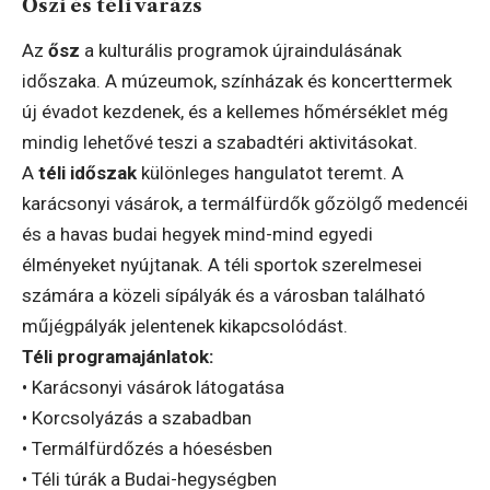
Őszi és téli varázs
Az
ősz
a kulturális programok újraindulásának
időszaka. A múzeumok, színházak és koncerttermek
új évadot kezdenek, és a kellemes hőmérséklet még
mindig lehetővé teszi a szabadtéri aktivitásokat.
A
téli időszak
különleges hangulatot teremt. A
karácsonyi vásárok, a termálfürdők gőzölgő medencéi
és a havas budai hegyek mind-mind egyedi
élményeket nyújtanak. A téli sportok szerelmesei
számára a közeli sípályák és a városban található
műjégpályák jelentenek kikapcsolódást.
Téli programajánlatok:
• Karácsonyi vásárok látogatása
• Korcsolyázás a szabadban
• Termálfürdőzés a hóesésben
• Téli túrák a Budai-hegységben