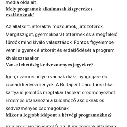
media oldalait.
Mely programok alkalmasak kisgyerekes
családoknak?
Az állatkert, interaktív múzeumok, játszóterek,
Margitsziget, gyermekbarát éttermek és a megfelelő
fürdők mind kiváló választások. Fontos figyelembe
venni a gyerek életkorát és érdeklődését a program
kiválasztásakor.
Van-e lehetőség kedvezményes jegyekre?
Igen, számos helyen vannak diák-, nyugdíjas- és
családi kedvezmények. A Budapest Card turisztikai
kártya is jelentős megtakarításokat eredményezhet.
Érdemes utánanézni a különböző akcióknak és
kedvezményes csomagoknak.
Mikor a legjobb időpont a hétvégi programokhoz?
Ez a program típusától függ. A múzeumok általában