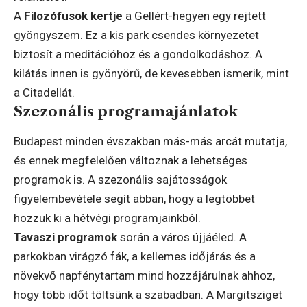
A
Filozófusok kertje
a Gellért-hegyen egy rejtett
gyöngyszem. Ez a kis park csendes környezetet
biztosít a meditációhoz és a gondolkodáshoz. A
kilátás innen is gyönyörű, de kevesebben ismerik, mint
a Citadellát.
Szezonális programajánlatok
Budapest minden évszakban más-más arcát mutatja,
és ennek megfelelően változnak a lehetséges
programok is. A szezonális sajátosságok
figyelembevétele segít abban, hogy a legtöbbet
hozzuk ki a hétvégi programjainkból.
Tavaszi programok
során a város újjáéled. A
parkokban virágzó fák, a kellemes időjárás és a
növekvő napfénytartam mind hozzájárulnak ahhoz,
hogy több időt töltsünk a szabadban. A Margitsziget