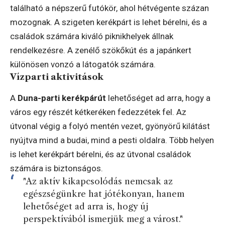
található a népszerű futókör, ahol hétvégente százan
mozognak. A szigeten kerékpárt is lehet bérelni, és a
családok számára kiváló piknikhelyek állnak
rendelkezésre. A zenélő szökőkút és a japánkert
különösen vonzó a látogatók számára.
Vízparti aktivitások
A
Duna-parti kerékpárút
lehetőséget ad arra, hogy a
város egy részét kétkeréken fedezzétek fel. Az
útvonal végig a folyó mentén vezet, gyönyörű kilátást
nyújtva mind a budai, mind a pesti oldalra. Több helyen
is lehet kerékpárt bérelni, és az útvonal családok
számára is biztonságos.
"Az aktív kikapcsolódás nemcsak az
egészségünkre hat jótékonyan, hanem
lehetőséget ad arra is, hogy új
perspektívából ismerjük meg a várost."