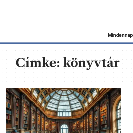
Mindennap
Címke:
könyvtár