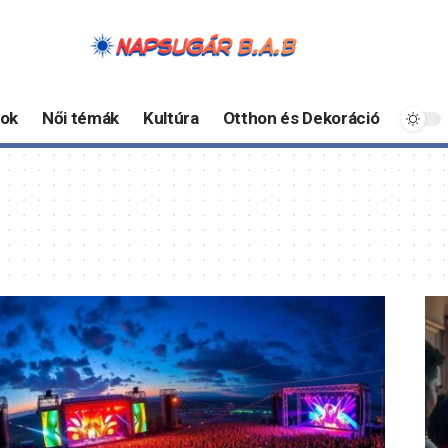
ok
Női témák
Kultúra
Otthon és Dekoráció