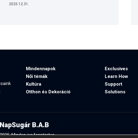
2025.12.31.
Mindennapok
Exclusives
Női témák
Learn How
ásaink
Kultúra
Support
k
Otthon és Dekoráció
Solutions
NapSugár B.A.B
2025. Minden jog fenntartva.