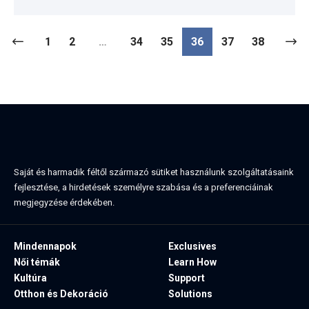
1
2
…
34
35
36
37
38
Saját és harmadik féltől származó sütiket használunk szolgáltatásaink
fejlesztése, a hirdetések személyre szabása és a preferenciáinak
megjegyzése érdekében.
Mindennapok
Exclusives
Női témák
Learn How
Kultúra
Support
Otthon és Dekoráció
Solutions