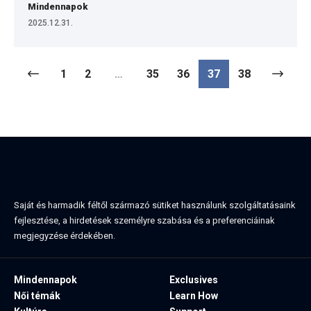
Mindennapok
2025.12.31.
1
2
…
35
36
37
38
Saját és harmadik féltől származó sütiket használunk szolgáltatásaink
fejlesztése, a hirdetések személyre szabása és a preferenciáinak
megjegyzése érdekében.
Mindennapok
Exclusives
Női témák
Learn How