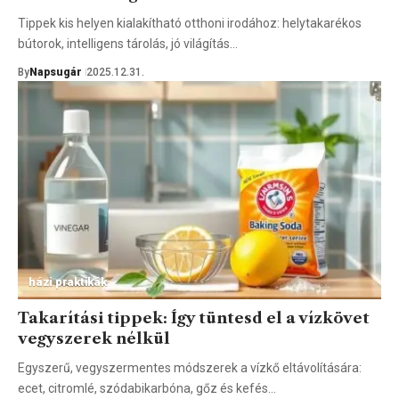
Tippek kis helyen kialakítható otthoni irodához: helytakarékos
bútorok, intelligens tárolás, jó világítás…
By
Napsugár
2025.12.31.
házi praktikák
Takarítási tippek: Így tüntesd el a vízkövet
vegyszerek nélkül
Egyszerű, vegyszermentes módszerek a vízkő eltávolítására:
ecet, citromlé, szódabikarbóna, gőz és kefés…