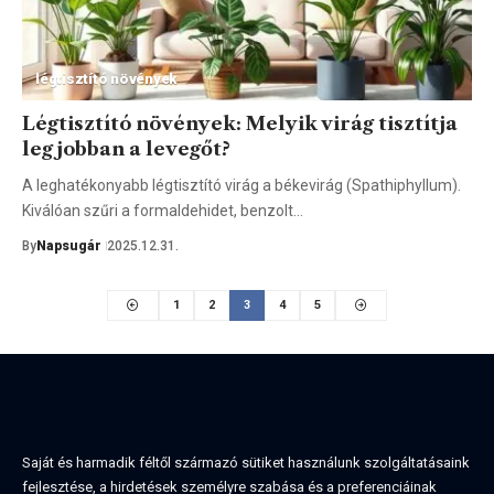
légtisztító növények
Légtisztító növények: Melyik virág tisztítja
legjobban a levegőt?
A leghatékonyabb légtisztító virág a békevirág (Spathiphyllum).
Kiválóan szűri a formaldehidet, benzolt…
By
Napsugár
2025.12.31.
1
2
3
4
5
Saját és harmadik féltől származó sütiket használunk szolgáltatásaink
fejlesztése, a hirdetések személyre szabása és a preferenciáinak