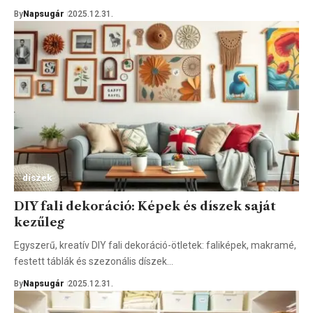
By
Napsugár
2025.12.31.
díszek
DIY fali dekoráció: Képek és díszek saját
kezűleg
Egyszerű, kreatív DIY fali dekoráció-ötletek: faliképek, makramé,
festett táblák és szezonális díszek…
By
Napsugár
2025.12.31.