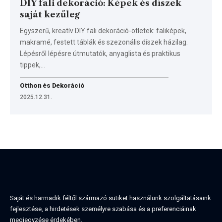
DIY fali dekoráció: Képek és díszek
saját kezűleg
Egyszerű, kreatív DIY fali dekoráció-ötletek: faliképek,
makramé, festett táblák és szezonális díszek házilag.
Lépésről lépésre útmutatók, anyaglista és praktikus
tippek,…
Otthon és Dekoráció
2025.12.31.
Saját és harmadik féltől származó sütiket használunk szolgáltatásaink
fejlesztése, a hirdetések személyre szabása és a preferenciáinak
megjegyzése érdekében.