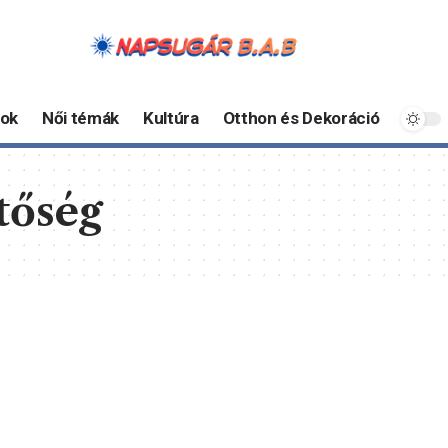
ok
Női témák
Kultúra
Otthon és Dekoráció
tőség