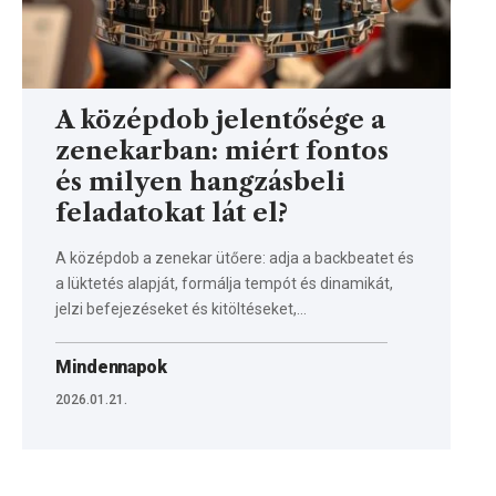
A középdob jelentősége a
zenekarban: miért fontos
és milyen hangzásbeli
feladatokat lát el?
A középdob a zenekar ütőere: adja a backbeatet és
a lüktetés alapját, formálja tempót és dinamikát,
jelzi befejezéseket és kitöltéseket,…
Mindennapok
2026.01.21.