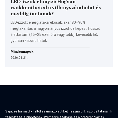
LED-izzók előnyei: Hogyan
csökkentheted a villanyszámládat és
meddig tartanak?
LED-izzók: energiatakarékosak, akár 80–90%
megtakarítás a hagyományos izzóhoz képest, hosszú
élettartam (15–25 ezer óra vagy több), kevesebb hő,
gyorsan kapcsolhatók…
Mindennapok
2026.01.21.
Saját és harmadik féltől származó sütiket használunk szolgáltatásaink
fejlesztése, a hirdetések személyre szabása és a preferenciáinak