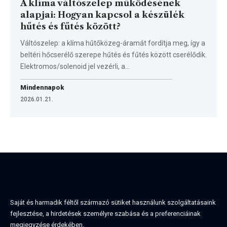
A klíma váltószelep működésének
alapjai: Hogyan kapcsol a készülék
hűtés és fűtés között?
Váltószelep: a klíma hűtőközeg-áramát fordítja meg, így a
beltéri hőcserélő szerepe hűtés és fűtés között cserélődik.
Elektromos/solenoid jel vezérli, a…
Mindennapok
2026.01.21.
Saját és harmadik féltől származó sütiket használunk szolgáltatásaink
fejlesztése, a hirdetések személyre szabása és a preferenciáinak
megjegyzése érdekében.