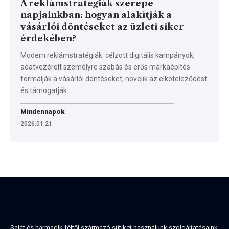
A reklámstratégiák szerepe
napjainkban: hogyan alakítják a
vásárlói döntéseket az üzleti siker
érdekében?
Modern reklámstratégiák: célzott digitális kampányok,
adatvezérelt személyre szabás és erős márkaépítés
formálják a vásárlói döntéseket, növelik az elköteleződést
és támogatják…
Mindennapok
2026.01.21.
Saját és harmadik féltől származó sütiket használunk szolgáltatásaink