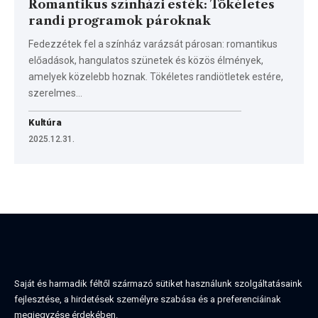
Romantikus színházi esték: Tökéletes
randi programok pároknak
Fedezzétek fel a színház varázsát párosan: romantikus
előadások, hangulatos szünetek és közös élmények,
amelyek közelebb hoznak. Tökéletes randiötletek estére,
szerelmes…
Kultúra
2025.12.31.
Saját és harmadik féltől származó sütiket használunk szolgáltatásaink
fejlesztése, a hirdetések személyre szabása és a preferenciáinak
megjegyzése érdekében.