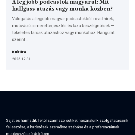
A legjobb podcastok magyarul: Mit
hallgass utazás vagy munka közben?
Válogatás a legjobb magyar podcastokból: rövid hírek,
motiváció, ismeretterjesztés és laza beszélgetések —
tökéletes társak utazáshoz vagy munkához. Hangulat
szerint…
Kultúra
2025.12.31.
Saját és harmadik féltől származó sütiket használunk szolgáltatásaink
fejlesztése, a hirdetések személyre szabása és a preferenciáinak
megjegyzése érdekében.