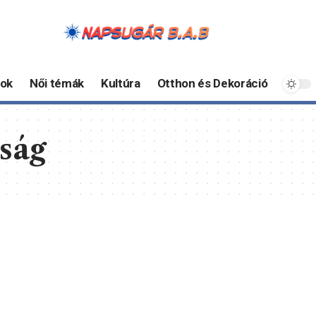
ok
Női témák
Kultúra
Otthon és Dekoráció
ság