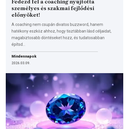
Fedezd fel a coaching nyújtotta
személyes és szakmai fejlődési
előnyöket!
A coaching nem csupán divatos buzzword, hanem
hatékony eszköz ahhoz, hogy tisztábban lásd céljaidat,
magabiztosabb döntéseket hozz, és tudatosabban
építsd…
Mindennapok
2026.03.09.