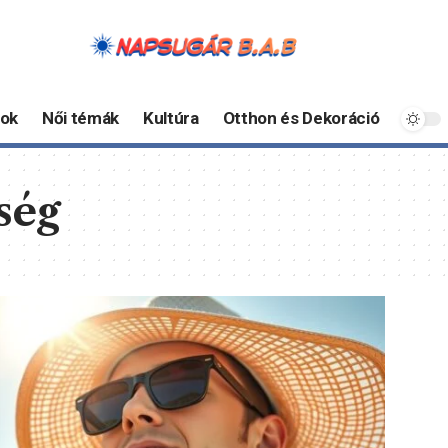
ok
Női témák
Kultúra
Otthon és Dekoráció
ség