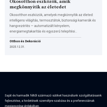
Okosotthon eszközök, amik
megkönnyítik az életedet
Okosotthon eszközök, amelyek megkönnyítik az életed:
intelligens világítás, termosztátok, biztonsági kamerák és
hangvezérlés — automatizált kényelem,
energiamegtakarítás és egyszerű telepítési…
Otthon és Dekoráció
2025.12.31.
Saját és harmadik féltől származó sütiket használunk szolgáltatásaink
fejlesztése, a hirdetések személyre szabása és a preferenciáinak
megjegyzése érdekében.